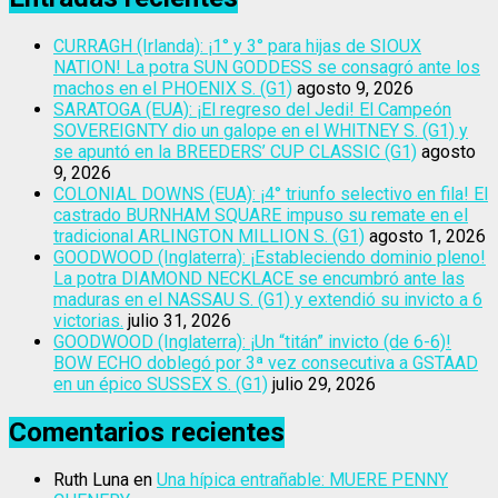
CURRAGH (Irlanda): ¡1° y 3° para hijas de SIOUX
NATION! La potra SUN GODDESS se consagró ante los
machos en el PHOENIX S. (G1)
agosto 9, 2026
SARATOGA (EUA): ¡El regreso del Jedi! El Campeón
SOVEREIGNTY dio un galope en el WHITNEY S. (G1) y
se apuntó en la BREEDERS’ CUP CLASSIC (G1)
agosto
9, 2026
COLONIAL DOWNS (EUA): ¡4° triunfo selectivo en fila! El
castrado BURNHAM SQUARE impuso su remate en el
tradicional ARLINGTON MILLION S. (G1)
agosto 1, 2026
GOODWOOD (Inglaterra): ¡Estableciendo dominio pleno!
La potra DIAMOND NECKLACE se encumbró ante las
maduras en el NASSAU S. (G1) y extendió su invicto a 6
victorias.
julio 31, 2026
GOODWOOD (Inglaterra): ¡Un “titán” invicto (de 6-6)!
BOW ECHO doblegó por 3ª vez consecutiva a GSTAAD
en un épico SUSSEX S. (G1)
julio 29, 2026
Comentarios recientes
Ruth Luna
en
Una hípica entrañable: MUERE PENNY