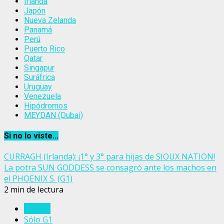
Irlanda
Japón
Nueva Zelanda
Panamá
Perú
Puerto Rico
Qatar
Singapur
Suráfrica
Uruguay
Venezuela
Hipódromos
MEYDAN (Dubai)
Si no lo viste...
CURRAGH (Irlanda): ¡1° y 3° para hijas de SIOUX NATION!
La potra SUN GODDESS se consagró ante los machos en
el PHOENIX S. (G1)
2 min de lectura
Irlanda
Sólo G1