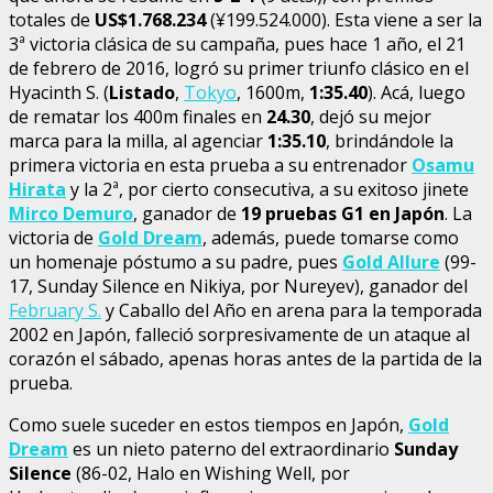
totales de
US$1.768.234
(¥199.524.000). Esta viene a ser la
3ª victoria clásica de su campaña, pues hace 1 año, el 21
de febrero de 2016, logró su primer triunfo clásico en el
Hyacinth S. (
Listado
,
Tokyo
, 1600m,
1:35.40
). Acá, luego
de rematar los 400m finales en
24.30
, dejó su mejor
marca para la milla, al agenciar
1:35.10
, brindándole la
primera victoria en esta prueba a su entrenador
Osamu
Hirata
y la 2ª, por cierto consecutiva, a su exitoso jinete
Mirco Demuro
, ganador de
19 pruebas G1 en Japón
. La
victoria de
Gold Dream
, además, puede tomarse como
un homenaje póstumo a su padre, pues
Gold Allure
(99-
17, Sunday Silence en Nikiya, por Nureyev), ganador del
February S.
y Caballo del Año en arena para la temporada
2002 en Japón, falleció sorpresivamente de un ataque al
corazón el sábado, apenas horas antes de la partida de la
prueba.
Como suele suceder en estos tiempos en Japón,
Gold
Dream
es un nieto paterno del extraordinario
Sunday
Silence
(86-02, Halo en Wishing Well, por