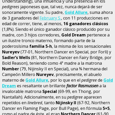
Understanding), una influencia y una presencia en los
pedigrees
japoneses que, tal vez, nunca dejará de ser
sonoramente vigente. Su padre,
Gold Allure
, suma ahora
de 3 ganadores del
February S.
, con 11 producciones en
edad de correr, tiene, al menos,
16 ganadores clásicos
(1,8%). Siendo el único ganador clásico producido por su
madre, con 3 hijos corredores,
Gold Dream
pertenece a
un ilustre tronco materno, formando parte de la
poderosísima
familia 5-h
, la misma de los sensacionales
Nureyev
(77-01, Northern Dancer en Special, por Forli) y
Sadler’s Wells
(81, Northern Dancer en Fairy Bridge, por
Bold Reason), teniendo como 4ª madre a la matrona
Number
(79, Nijinsky II en Special), una ¾ hermana del
Campeón Millero
Nureyev
, precisamente, el abuelo
materno de
Gold Allure
, por lo que en el
pedigree
de
Gold
Dream
es resaltante un brillante
factor Rasmussen
a la
invalorable matrona
Special
(69-99, en Thong, por
Nantallah). Adicionalmente, en su
pedigree
aparecen
repetidos en
linebred
, tanto
Nijinsky II
(67-92, Northern
Dancer en Flaming Page, por Bull Page), en fórmula
5×5
,
como el padre de éste, el gran
Northern Dancer
(61-90,