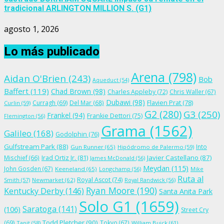
tradicional ARLINGTON MILLION S. (G1)
agosto 1, 2026
Lo más publicado
Arena
(798)
Aidan O'Brien
(243)
Bob
Aqueduct
(54)
Baffert
(119)
Chad Brown
(98)
Charles Appleby
(72)
Chris Waller
(67)
Dubawi
(98)
Flavien Prat
(78)
Curragh
(69)
Del Mar
(68)
Curlin
(59)
G2
(280)
G3
(250)
Frankel
(94)
Frankie Dettori
(75)
Flemington
(56)
Grama
(1562)
Galileo
(168)
Godolphin
(76)
Gulfstream Park
(88)
Into
Gun Runner
(65)
Hipódromo de Palermo
(59)
Irad Ortiz Jr.
(81)
Javier Castellano
(87)
Mischief
(66)
James McDonald
(56)
Meydan
(115)
John Gosden
(67)
Keeneland
(65)
Longchamp
(56)
Mike
Ruta al
Royal Ascot
(74)
Smith
(57)
Newmarket
(62)
Royal Randwick
(56)
Ryan Moore
(190)
Kentucky Derby
(146)
Santa Anita Park
Solo G1
(1659)
Saratoga
(141)
(106)
Street Cry
Todd Pletcher
(90)
(69)
Tokyo
(67)
Tapit
(58)
William Buick
(61)