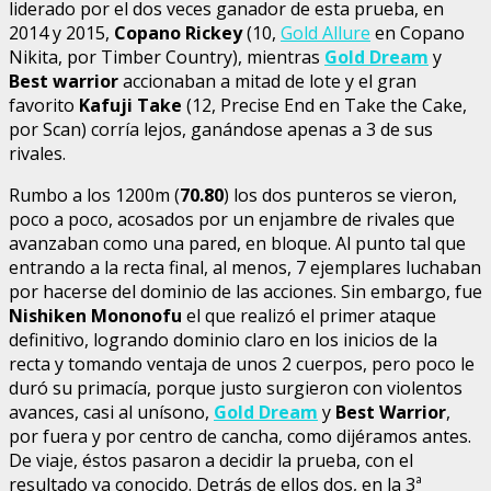
liderado por el dos veces ganador de esta prueba, en
2014 y 2015,
Copano Rickey
(10,
Gold Allure
en Copano
Nikita, por Timber Country), mientras
Gold Dream
y
Best warrior
accionaban a mitad de lote y el gran
favorito
Kafuji Take
(12, Precise End en Take the Cake,
por Scan) corría lejos, ganándose apenas a 3 de sus
rivales.
Rumbo a los 1200m (
70.80
) los dos punteros se vieron,
poco a poco, acosados por un enjambre de rivales que
avanzaban como una pared, en bloque. Al punto tal que
entrando a la recta final, al menos, 7 ejemplares luchaban
por hacerse del dominio de las acciones. Sin embargo, fue
Nishiken Mononofu
el que realizó el primer ataque
definitivo, logrando dominio claro en los inicios de la
recta y tomando ventaja de unos 2 cuerpos, pero poco le
duró su primacía, porque justo surgieron con violentos
avances, casi al unísono,
Gold Dream
y
Best Warrior
,
por fuera y por centro de cancha, como dijéramos antes.
De viaje, éstos pasaron a decidir la prueba, con el
resultado ya conocido. Detrás de ellos dos, en la 3ª