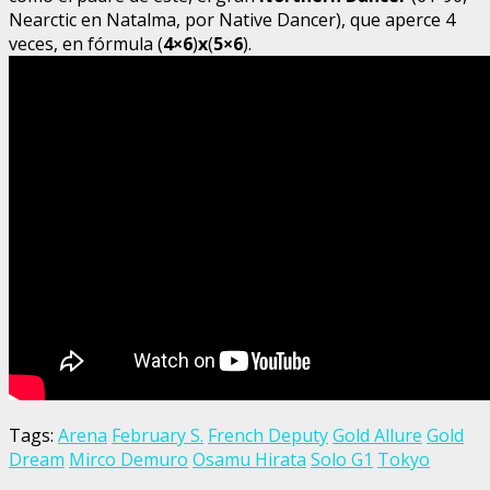
Nearctic en Natalma, por Native Dancer), que aperce 4
veces, en fórmula (
4×6
)
x
(
5×6
).
Tags:
Arena
February S.
French Deputy
Gold Allure
Gold
Dream
Mirco Demuro
Osamu Hirata
Solo G1
Tokyo