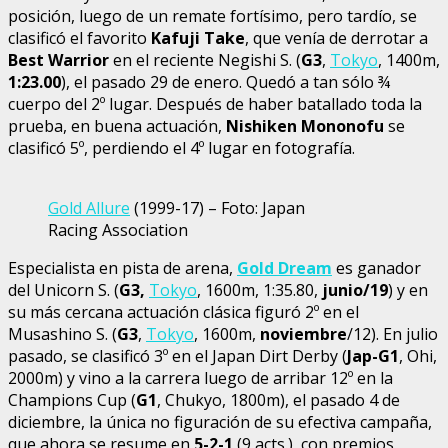
posición, luego de un remate fortísimo, pero tardío, se
clasificó el favorito
Kafuji Take
, que venía de derrotar a
Best Warrior
en el reciente Negishi S. (
G3
,
Tokyo
, 1400m,
1:23.00
), el pasado 29 de enero. Quedó a tan sólo ¾
cuerpo del 2º lugar. Después de haber batallado toda la
prueba, en buena actuación,
Nishiken Mononofu
se
clasificó 5º, perdiendo el 4º lugar en fotografía.
Gold Allure
(1999-17) – Foto: Japan
Racing Association
Especialista en pista de arena,
Gold Dream
es ganador
del Unicorn S. (
G3,
Tokyo
, 1600m, 1:35.80,
junio/19
) y en
su más cercana actuación clásica figuró 2º en el
Musashino S. (
G3
,
Tokyo
, 1600m,
noviembre
/12). En julio
pasado, se clasificó 3º en el Japan Dirt Derby (
Jap-G1
, Ohi,
2000m) y vino a la carrera luego de arribar 12º en la
Champions Cup (
G1
, Chukyo, 1800m), el pasado 4 de
diciembre, la única no figuración de su efectiva campaña,
que ahora se resume en
5-2-1
(9 acts.), con premios