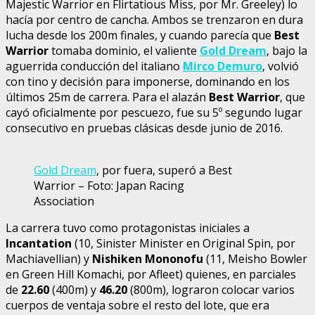
Majestic Warrior en Flirtatious Miss, por Mr. Greeley) lo
hacía por centro de cancha. Ambos se trenzaron en dura
lucha desde los 200m finales, y cuando parecía que
Best
Warrior
tomaba dominio, el valiente
Gold Dream
, bajo la
aguerrida conducción del italiano
Mirco Demuro
, volvió
con tino y decisión para imponerse, dominando en los
últimos 25m de carrera. Para el alazán
Best Warrior
, que
cayó oficialmente por pescuezo, fue su 5º segundo lugar
consecutivo en pruebas clásicas desde junio de 2016.
Gold Dream
, por fuera, superó a Best
Warrior – Foto: Japan Racing
Association
La carrera tuvo como protagonistas iniciales a
Incantation
(10, Sinister Minister en Original Spin, por
Machiavellian) y
Nishiken Mononofu
(11, Meisho Bowler
en Green Hill Komachi, por Afleet) quienes, en parciales
de
22.60
(400m) y
46.20
(800m), lograron colocar varios
cuerpos de ventaja sobre el resto del lote, que era