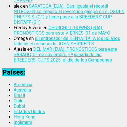
CHENERY
alex
en
SARATOGA (EUA): ¡Casi iguala el récord!
NITROGEN se impuso al reverendo galope en el OGDEN
PHIPPS S. (G1) y tiene pase a la BREEDERS’ CUP
DISTAFF (G1)
Freddy Rivero
en
CHURCHILL DOWNS (EUA):
PRONÓSTICOS para este VIERNES, 01 de MAYO
Omega
en
¡El entrenador de ZENYATTA! A los 80 años
falleció el reconocido JOHN SHIRREFFS
Alesia
en
DEL MAR (EUA): PRONÓSTICOS para este
SÁBADO, 01 de noviembre, 2ª jornada de las
BREEDERS’ CUPS 2025, el día de los Campeones
Países:
Argentina
Australia
Brasil
Chile
Dubai
Estados Unidos
Hong Kong
Inglaterra