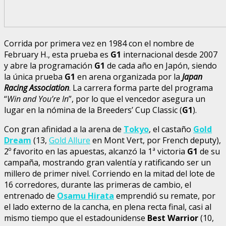
Corrida por primera vez en 1984 con el nombre de
February H., esta prueba es
G1
internacional desde 2007
y abre la programación
G1
de cada año en Japón, siendo
la única prueba
G1
en arena organizada por la
Japan
Racing Association
. La carrera forma parte del programa
“
Win and You’re In
”, por lo que el vencedor asegura un
lugar en la nómina de la Breeders’ Cup Classic (
G1
).
Con gran afinidad a la arena de
Tokyo
, el castaño
Gold
Dream
(13,
Gold Allure
en Mont Vert, por French deputy),
2º favorito en las apuestas, alcanzó la 1ª victoria
G1
de su
campaña, mostrando gran valentía y ratificando ser un
millero de primer nivel. Corriendo en la mitad del lote de
16 corredores, durante las primeras de cambio, el
entrenado de
Osamu Hirata
emprendió su remate, por
el lado externo de la cancha, en plena recta final, casi al
mismo tiempo que el estadounidense
Best Warrior
(10,