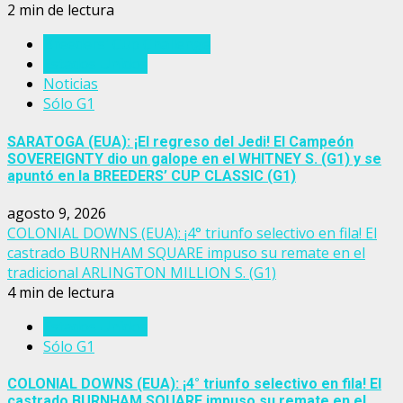
2 min de lectura
Breeders' Cup Challenge
Estados Unidos
Noticias
Sólo G1
SARATOGA (EUA): ¡El regreso del Jedi! El Campeón
SOVEREIGNTY dio un galope en el WHITNEY S. (G1) y se
apuntó en la BREEDERS’ CUP CLASSIC (G1)
agosto 9, 2026
COLONIAL DOWNS (EUA): ¡4° triunfo selectivo en fila! El
castrado BURNHAM SQUARE impuso su remate en el
tradicional ARLINGTON MILLION S. (G1)
4 min de lectura
Estados Unidos
Sólo G1
COLONIAL DOWNS (EUA): ¡4° triunfo selectivo en fila! El
castrado BURNHAM SQUARE impuso su remate en el