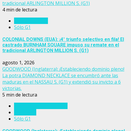
tradicional ARLINGTON MILLION S. (G1)
4 min de lectura
Estados Unidos
Sólo G1
COLONIAL DOWNS (EUA): ¡4° triunfo selectivo en fila! El
castrado BURNHAM SQUARE impuso su remate en el
tradicional ARLINGTON MILLION S. (G1)
agosto 1, 2026
GOODWOOD (Inglaterra): ¡Estableciendo dominio pleno!
La potra DIAMOND NECKLACE se encumbró ante las
maduras en el NASSAU S. (G1) y extendió su invicto a 6
victorias.
5 min de lectura
Eventos del turf mundial
Inglaterra
Sólo G1