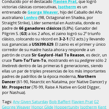
Conducido por el destacado
Flavien Prat
, que logró
victorias clásicas consecutivas,
Isotherm
es un
entrenado de
George Weaver
, hijo del Caballo del Año
australiano
Lonhro
(98, Octagonal en Shadea, por
Straight Strike), Líder semental en Australia, donde es
padre de
66 ganadores clásicos
(6,8%). Ganador del
Pilgrim S. (
G3
) a los 2 años, el zaino logró su 2º triunfo
clásico, colocando su récord en
3-2-1
(12 acts.) y llevando
sus ganancias a
US$399.629
. El zaino es el primer y único
corredor de su madre hasta ahora y responde a un
patrón de cruce
Sir Gaylord
–
Hail To Reason
, es decir, un
cruce
Turn-To/Turn-To
, mostrando en su
pedigree
sólo 2
linebreds
dentro de las primeras 6 generaciones, siendo
ellas un par de triples presencias de los más importantes
padres de padrillos de la época moderna,
Northern
Dancer
(61-90, Nearctic en Natalma, por Native Dancer) y
Mr. Prospector
(70-99, Raise A Native en Gold Digger,
por Nashua).
Tags:
Any Given Saturday
Bob Baffert
Flavien Prat
G2
George Weaver
Honor Glide
Hoppertunity
Isotherm
Kent