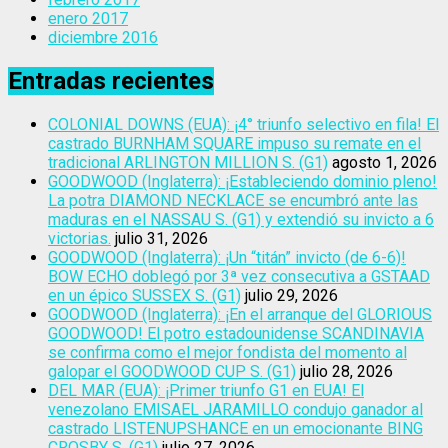
enero 2017
diciembre 2016
Entradas recientes
COLONIAL DOWNS (EUA): ¡4° triunfo selectivo en fila! El
castrado BURNHAM SQUARE impuso su remate en el
tradicional ARLINGTON MILLION S. (G1)
agosto 1, 2026
GOODWOOD (Inglaterra): ¡Estableciendo dominio pleno!
La potra DIAMOND NECKLACE se encumbró ante las
maduras en el NASSAU S. (G1) y extendió su invicto a 6
victorias.
julio 31, 2026
GOODWOOD (Inglaterra): ¡Un “titán” invicto (de 6-6)!
BOW ECHO doblegó por 3ª vez consecutiva a GSTAAD
en un épico SUSSEX S. (G1)
julio 29, 2026
GOODWOOD (Inglaterra): ¡En el arranque del GLORIOUS
GOODWOOD! El potro estadounidense SCANDINAVIA
se confirma como el mejor fondista del momento al
galopar el GOODWOOD CUP S. (G1)
julio 28, 2026
DEL MAR (EUA): ¡Primer triunfo G1 en EUA! El
venezolano EMISAEL JARAMILLO condujo ganador al
castrado LISTENUPSHANCE en un emocionante BING
CROSBY S. (G1)
julio 27, 2026