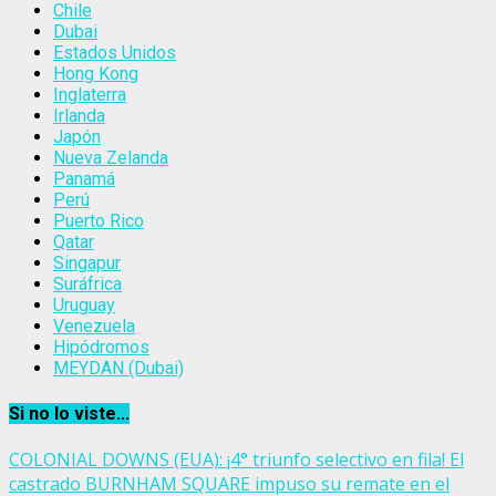
Chile
Dubai
Estados Unidos
Hong Kong
Inglaterra
Irlanda
Japón
Nueva Zelanda
Panamá
Perú
Puerto Rico
Qatar
Singapur
Suráfrica
Uruguay
Venezuela
Hipódromos
MEYDAN (Dubai)
Si no lo viste...
COLONIAL DOWNS (EUA): ¡4° triunfo selectivo en fila! El
castrado BURNHAM SQUARE impuso su remate en el