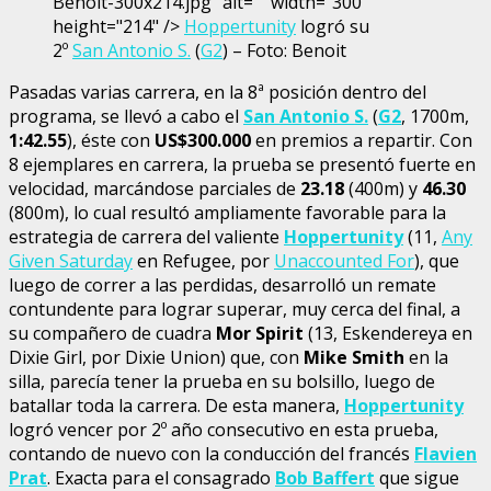
Benoit-300x214.jpg" alt="" width="300"
height="214" />
Hoppertunity
logró su
2º
San Antonio S.
(
G2
) – Foto: Benoit
Pasadas varias carrera, en la 8ª posición dentro del
programa, se llevó a cabo el
San Antonio S.
(
G2
, 1700m,
1:42.55
), éste con
US$300.000
en premios a repartir. Con
8 ejemplares en carrera, la prueba se presentó fuerte en
velocidad, marcándose parciales de
23.18
(400m) y
46.30
(800m), lo cual resultó ampliamente favorable para la
estrategia de carrera del valiente
Hoppertunity
(11,
Any
Given Saturday
en Refugee, por
Unaccounted For
), que
luego de correr a las perdidas, desarrolló un remate
contundente para lograr superar, muy cerca del final, a
su compañero de cuadra
Mor Spirit
(13, Eskendereya en
Dixie Girl, por Dixie Union) que, con
Mike Smith
en la
silla, parecía tener la prueba en su bolsillo, luego de
batallar toda la carrera. De esta manera,
Hoppertunity
logró vencer por 2º año consecutivo en esta prueba,
contando de nuevo con la conducción del francés
Flavien
Prat
. Exacta para el consagrado
Bob Baffert
que sigue