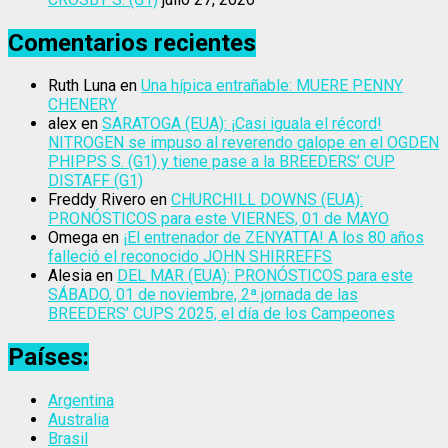
Comentarios recientes
Ruth Luna
en
Una hípica entrañable: MUERE PENNY
CHENERY
alex
en
SARATOGA (EUA): ¡Casi iguala el récord!
NITROGEN se impuso al reverendo galope en el OGDEN
PHIPPS S. (G1) y tiene pase a la BREEDERS’ CUP
DISTAFF (G1)
Freddy Rivero
en
CHURCHILL DOWNS (EUA):
PRONÓSTICOS para este VIERNES, 01 de MAYO
Omega
en
¡El entrenador de ZENYATTA! A los 80 años
falleció el reconocido JOHN SHIRREFFS
Alesia
en
DEL MAR (EUA): PRONÓSTICOS para este
SÁBADO, 01 de noviembre, 2ª jornada de las
BREEDERS’ CUPS 2025, el día de los Campeones
Países:
Argentina
Australia
Brasil