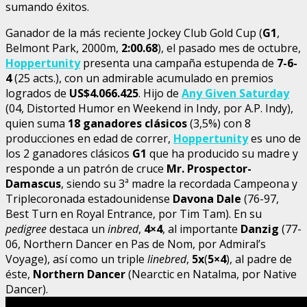
sumando éxitos.
Ganador de la más reciente Jockey Club Gold Cup (
G1
,
Belmont Park, 2000m,
2:00.68
), el pasado mes de octubre,
Hoppertunity
presenta una campaña estupenda de
7-6-
4
(25 acts.), con un admirable acumulado en premios
logrados de
US$4.066.425
. Hijo de
Any Given Saturday
(04, Distorted Humor en Weekend in Indy, por A.P. Indy),
quien suma
18 ganadores clásicos
(3,5%) con 8
producciones en edad de correr,
Hoppertunity
es uno de
los 2 ganadores clásicos
G1
que ha producido su madre y
responde a un patrón de cruce
Mr. Prospector-
Damascus
, siendo su 3ª madre la recordada Campeona y
Triplecoronada estadounidense
Davona Dale
(76-97,
Best Turn en Royal Entrance, por Tim Tam). En su
pedigree
destaca un
inbred
,
4×4
, al importante
Danzig
(77-
06, Northern Dancer en Pas de Nom, por Admiral’s
Voyage), así como un triple
linebred
,
5x
(
5×4
), al padre de
éste,
Northern Dancer
(Nearctic en Natalma, por Native
Dancer).