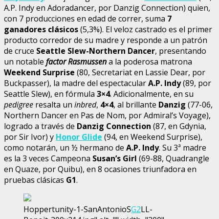
A.P. Indy en Adoradancer, por Danzig Connection) quien,
con 7 producciones en edad de correr, suma
7
ganadores clásicos
(5,3%). El veloz castrado es el primer
producto corredor de su madre y responde a un patrón
de cruce
Seattle Slew-Northern Dancer
, presentando
un notable
factor Rasmussen
a la poderosa matrona
Weekend Surprise
(80, Secretariat en Lassie Dear, por
Buckpasser), la madre del espectacular
A.P. Indy
(89, por
Seattle Slew), en fórmula
3×4
. Adicionalmente, en su
pedigree
resalta un
inbred
,
4×4
, al brillante
Danzig
(77-06,
Northern Dancer en Pas de Nom, por Admiral’s Voyage),
logrado a través de
Danzig Connection
(87, en Gdynia,
por Sir Ivor) y
Honor Glide
(94, en Weekend Surprise),
como notarán, un ½ hermano de
A.P. Indy
. Su 3ª madre
es la 3 veces Campeona
Susan’s Girl
(69-88, Quadrangle
en Quaze, por Quibu), en 8 ocasiones triunfadora en
pruebas clásicas
G1
.
Hoppertunity-1-SanAntonioS
G2
LL-