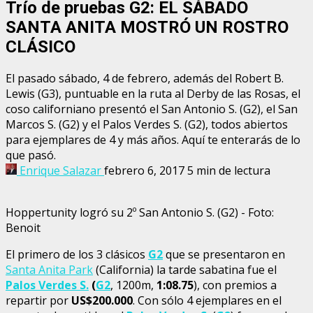
Trío de pruebas G2: EL SÁBADO
SANTA ANITA MOSTRÓ UN ROSTRO
CLÁSICO
El pasado sábado, 4 de febrero, además del Robert B.
Lewis (G3), puntuable en la ruta al Derby de las Rosas, el
coso californiano presentó el San Antonio S. (G2), el San
Marcos S. (G2) y el Palos Verdes S. (G2), todos abiertos
para ejemplares de 4 y más años. Aquí te enterarás de lo
que pasó.
Enrique Salazar
febrero 6, 2017
5 min de lectura
Hoppertunity logró su 2º San Antonio S. (G2) - Foto:
Benoit
El primero de los 3 clásicos
G2
que se presentaron en
Santa Anita Park
(California) la tarde sabatina fue el
Palos Verdes S.
(
G2
, 1200m,
1:08.75
), con premios a
repartir por
US$200.000
. Con sólo 4 ejemplares en el