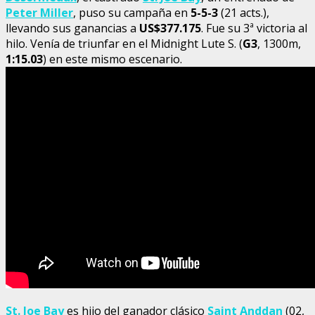
Peter Miller
, puso su campaña en
5-5-3
(21 acts.),
llevando sus ganancias a
US$377.175
. Fue su 3ª victoria al
hilo. Venía de triunfar en el Midnight Lute S. (
G3
, 1300m,
1:15.03
) en este mismo escenario.
St. Joe Bay
es hijo del ganador clásico
Saint Anddan
(02,