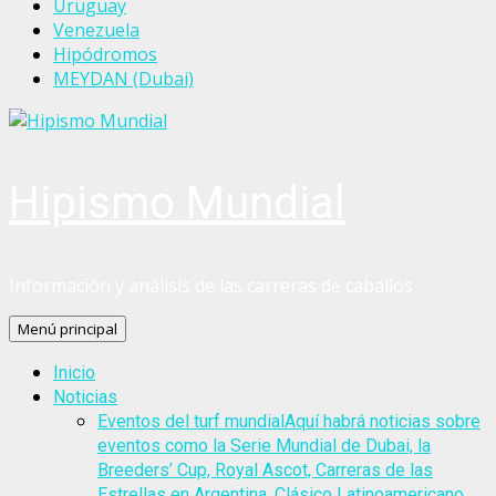
Uruguay
Venezuela
Hipódromos
MEYDAN (Dubai)
Hipismo Mundial
Información y análisis de las carreras de caballos
Menú principal
Inicio
Noticias
Eventos del turf mundial
Aquí habrá noticias sobre
eventos como la Serie Mundial de Dubai, la
Breeders’ Cup, Royal Ascot, Carreras de las
Estrellas en Argentina, Clásico Latinoamericano