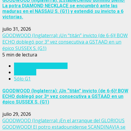
GOODWOOD (Inglaterra): ¡Estableciendo dominio pleno!
La potra DIAMOND NECKLACE se encumbró ante las
maduras en el NASSAU S. (G1) y extendió su invicto a 6
victorias.
julio 31, 2026
GOODWOOD (Inglaterra): ¡Un “titán” invicto (de 6-6)! BOW
ECHO doblegó por 3ª vez consecutiva a GSTAAD en un
épico SUSSEX S. (G1)
5 min de lectura
Eventos del turf mundial
Inglaterra
Sólo G1
GOODWOOD (Inglaterra): ¡Un “titán” invicto (de 6-6)! BOW
ECHO doblegó por 3ª vez consecutiva a GSTAAD en un
épico SUSSEX S. (G1)
julio 29, 2026
GOODWOOD (Inglaterra): ¡En el arranque del GLORIOUS
GOODWOOD! El potro estadounidense SCANDINAVIA se