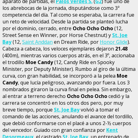
aparato de partidas, el
Palos Verdes S.
(
G2
) fue uno de
los abrebocas de la jornada, disputándose como 3ª
competencia del día. Tal como se esperaba, la carrera fue
un reto de velocidad. Desde la partida se planteó lucha
por el dominio, cerrado, entre
Ocho Ocho Ocho
(12,
Street Sense en Winner, por Horse Chestnut) y
St. Joe
Bay
(12,
Saint Anddan
en Dream Ride, por
Honor Glide
).
Cabeza a cabeza, los veloces ejemplares dejaron
21.48
(400m), mientras varios cuerpos atrás, en el 3º, accionaba
el trodillo
Moe Candy
(12, Candy Ride en Spooky
Minister, por Deputy Minister). Rumbo al giro de la última
curva, con gran habilidad, se incorporó a la pelea
Moe
Candy
, que lucía peligroso, avanzando por fuera. Los 3
nombrados giraron la curva final en pelea. Sin embargo,
al entrar a terreno derecho
Ocho Ocho Ocho
cedió y la
carrera se concentró en los otros dos pero, por muy
breve tiempo, porque
St. Joe Bay
volvió a tomar el
comando de las acciones, anulando el avance del tordillo,
que debió conformarse con el placé a unos 2-½ cuerpos
del vencedor. Guiado con gran confianza por
Kent
Desormeaux
, el castrado
St. Joe Bay
, un entrenado de