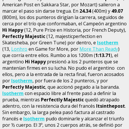
American Post en Sakkara Star, por Mozart) salieron a
marcar el paso sin darse tregua. En
24.34
(400m) y
49.07
(800m), los dos punteros dirigían la carrera, seguidos de
cerca por el trío que conformaban, el Campeón argentino
Hi Happy
(12, Pure Prize en Historia, por French Deputy),
Perfectly Majestic
(12, majesticperfection en
Skatesheba, por Green Tune) por dentro, e
Isotherm
(13,
Lonhro
en Game for More, por
More Than Ready
)
que corría entre ellos. Rumbo a los 1200m (
1:13.71
), el
argentino
Hi Happy
presionó a los 2 punteros que se
mantenían firmes en su lucha. No pudo el argentino con
ellos, pero a la entrada de la recta final, fueron acosados
por
Isotherm
, por fuera de los 2 punteros, y por
Perfectly Majestic
, que accionó pegado a la baranda.
Isotherm
con espacio libre al frente pasó a definir la
prueba, mientras
Perfectly Majestic
quedó atrapado
adentro, con la resistencia dura del francés
Itsinthepost
.
Sin embargo, la larga pelea pasó factura al castrado
francés e
Isotherm
pudo dominarle y alcanzar el triunfo
por ½ cuerpo. El 3º, unos 2 cuerpos atrás, se definió por