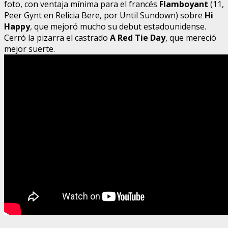
foto, con ventaja mínima para el francés
Flamboyant
(11,
Peer Gynt en Relicia Bere, por Until Sundown) sobre
Hi
Happy
, que mejoró mucho su debut estadounidense.
Cerró la pizarra el castrado
A Red Tie Day
, que mereció
mejor suerte.