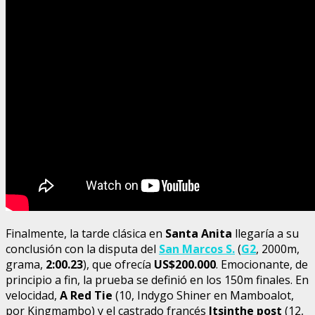
Finalmente, la tarde clásica en
Santa Anita
llegaría a su
conclusión con la disputa del
San Marcos S.
(
G2
, 2000m,
grama,
2:00.23
), que ofrecía
US$200.000
. Emocionante, de
principio a fin, la prueba se definió en los 150m finales. En
velocidad,
A Red Tie
(10, Indygo Shiner en Mamboalot,
por Kingmambo) y el castrado francés
Itsinthe post
(12,