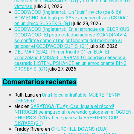
maduras en el NASSAU S. (G1) y extendió su invicto a 6
victorias.
julio 31, 2026
GOODWOOD (Inglaterra): ¡Un “titán” invicto (de 6-6)!
BOW ECHO doblegó por 3ª vez consecutiva a GSTAAD
en un épico SUSSEX S. (G1)
julio 29, 2026
GOODWOOD (Inglaterra): ¡En el arranque del GLORIOUS
GOODWOOD! El potro estadounidense SCANDINAVIA
se confirma como el mejor fondista del momento al
galopar el GOODWOOD CUP S. (G1)
julio 28, 2026
DEL MAR (EUA): ¡Primer triunfo G1 en EUA! El
venezolano EMISAEL JARAMILLO condujo ganador al
castrado LISTENUPSHANCE en un emocionante BING
CROSBY S. (G1)
julio 27, 2026
Comentarios recientes
Ruth Luna
en
Una hípica entrañable: MUERE PENNY
CHENERY
alex
en
SARATOGA (EUA): ¡Casi iguala el récord!
NITROGEN se impuso al reverendo galope en el OGDEN
PHIPPS S. (G1) y tiene pase a la BREEDERS’ CUP
DISTAFF (G1)
Freddy Rivero
en
CHURCHILL DOWNS (EUA):