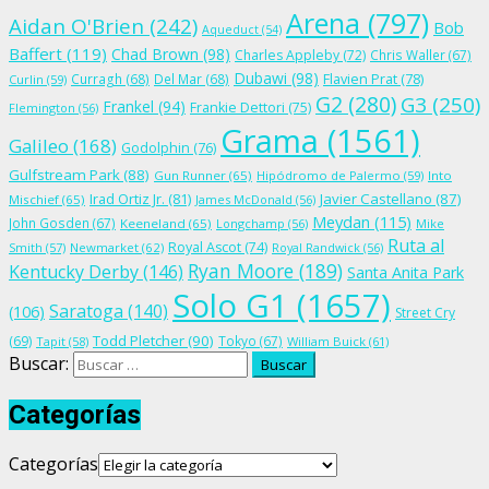
Arena
(797)
Aidan O'Brien
(242)
Bob
Aqueduct
(54)
Baffert
(119)
Chad Brown
(98)
Charles Appleby
(72)
Chris Waller
(67)
Dubawi
(98)
Flavien Prat
(78)
Curragh
(68)
Del Mar
(68)
Curlin
(59)
G2
(280)
G3
(250)
Frankel
(94)
Frankie Dettori
(75)
Flemington
(56)
Grama
(1561)
Galileo
(168)
Godolphin
(76)
Gulfstream Park
(88)
Gun Runner
(65)
Hipódromo de Palermo
(59)
Into
Irad Ortiz Jr.
(81)
Javier Castellano
(87)
Mischief
(65)
James McDonald
(56)
Meydan
(115)
John Gosden
(67)
Keeneland
(65)
Longchamp
(56)
Mike
Ruta al
Royal Ascot
(74)
Smith
(57)
Newmarket
(62)
Royal Randwick
(56)
Ryan Moore
(189)
Kentucky Derby
(146)
Santa Anita Park
Solo G1
(1657)
Saratoga
(140)
(106)
Street Cry
Todd Pletcher
(90)
(69)
Tokyo
(67)
Tapit
(58)
William Buick
(61)
Buscar:
Categorías
Categorías