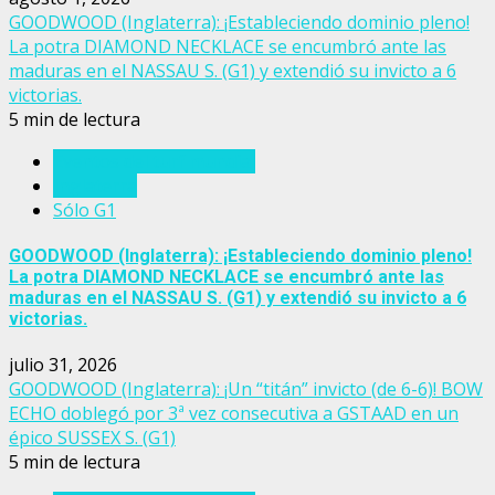
GOODWOOD (Inglaterra): ¡Estableciendo dominio pleno!
La potra DIAMOND NECKLACE se encumbró ante las
maduras en el NASSAU S. (G1) y extendió su invicto a 6
victorias.
5 min de lectura
Eventos del turf mundial
Inglaterra
Sólo G1
GOODWOOD (Inglaterra): ¡Estableciendo dominio pleno!
La potra DIAMOND NECKLACE se encumbró ante las
maduras en el NASSAU S. (G1) y extendió su invicto a 6
victorias.
julio 31, 2026
GOODWOOD (Inglaterra): ¡Un “titán” invicto (de 6-6)! BOW
ECHO doblegó por 3ª vez consecutiva a GSTAAD en un
épico SUSSEX S. (G1)
5 min de lectura