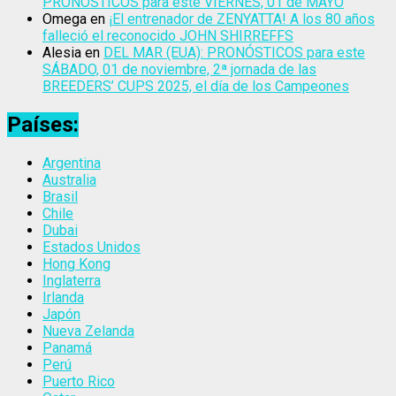
PRONÓSTICOS para este VIERNES, 01 de MAYO
Omega
en
¡El entrenador de ZENYATTA! A los 80 años
falleció el reconocido JOHN SHIRREFFS
Alesia
en
DEL MAR (EUA): PRONÓSTICOS para este
SÁBADO, 01 de noviembre, 2ª jornada de las
BREEDERS’ CUPS 2025, el día de los Campeones
Países:
Argentina
Australia
Brasil
Chile
Dubai
Estados Unidos
Hong Kong
Inglaterra
Irlanda
Japón
Nueva Zelanda
Panamá
Perú
Puerto Rico