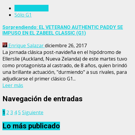
Nueva Zelanda
Sólo G1
Sorprendiendo: EL VETERANO AUTHENTIC PADDY SE
IMPUSO EN EL ZABEEL CLASSIC (G1)
Enrique Salazar
diciembre 26, 2017
La jornada clásica post-navideña en el hipódromo de
Ellerslie (Auckland, Nueva Zelanda) de este martes tuvo
como protagonista al castrado, de 8 años, quien brindó
una brillante actuación, "durmiendo" a sus rivales, para
adjudicarse el primer clásico G1...
Leer más
Navegación de entradas
1
2
3
4
5
Siguiente
Lo más publicado