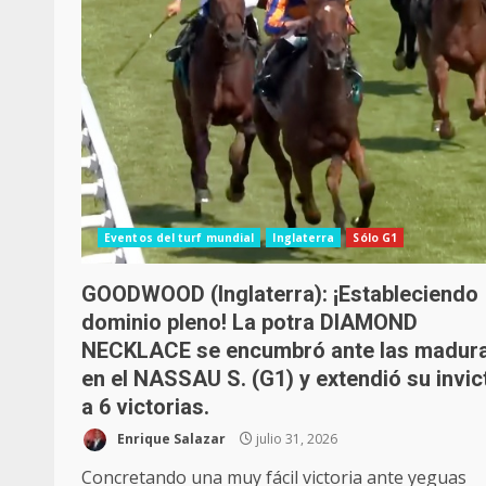
Eventos del turf mundial
Inglaterra
Sólo G1
GOODWOOD (Inglaterra): ¡Estableciendo
dominio pleno! La potra DIAMOND
NECKLACE se encumbró ante las madur
en el NASSAU S. (G1) y extendió su invic
a 6 victorias.
Enrique Salazar
julio 31, 2026
Concretando una muy fácil victoria ante yeguas