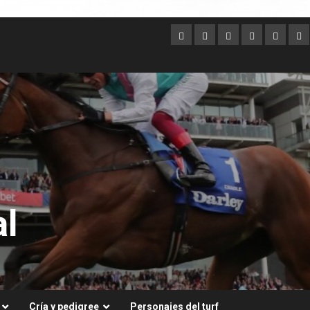
Argentina
Australia
Brasil
Chile
Dubai
Es
Un
l
Cría y pedigree
Personajes del turf