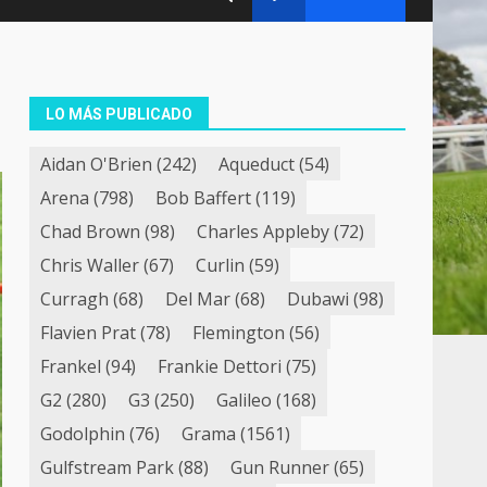
LO MÁS PUBLICADO
Aidan O'Brien
(242)
Aqueduct
(54)
Arena
(798)
Bob Baffert
(119)
Chad Brown
(98)
Charles Appleby
(72)
Chris Waller
(67)
Curlin
(59)
Curragh
(68)
Del Mar
(68)
Dubawi
(98)
Flavien Prat
(78)
Flemington
(56)
Frankel
(94)
Frankie Dettori
(75)
G2
(280)
G3
(250)
Galileo
(168)
Godolphin
(76)
Grama
(1561)
Gulfstream Park
(88)
Gun Runner
(65)