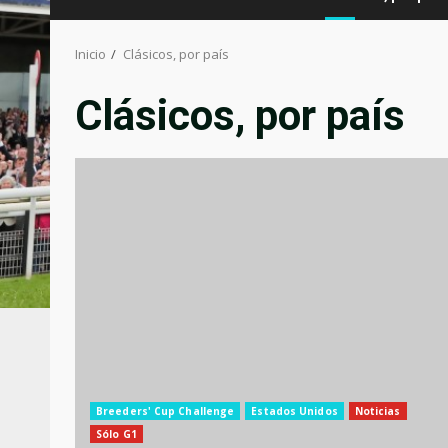
Inicio
Clásicos, por país
Clásicos, por país
Breeders' Cup Challenge
Estados Unidos
Noticias
Sólo G1