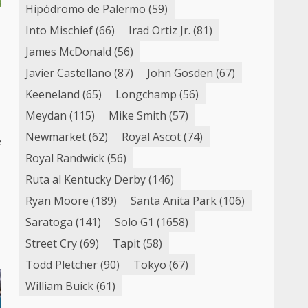
Hipódromo de Palermo
(59)
Into Mischief
(66)
Irad Ortiz Jr.
(81)
James McDonald
(56)
Javier Castellano
(87)
John Gosden
(67)
Keeneland
(65)
Longchamp
(56)
Meydan
(115)
Mike Smith
(57)
Newmarket
(62)
Royal Ascot
(74)
e
Royal Randwick
(56)
Ruta al Kentucky Derby
(146)
Ryan Moore
(189)
Santa Anita Park
(106)
Saratoga
(141)
Solo G1
(1658)
Street Cry
(69)
Tapit
(58)
Todd Pletcher
(90)
Tokyo
(67)
William Buick
(61)