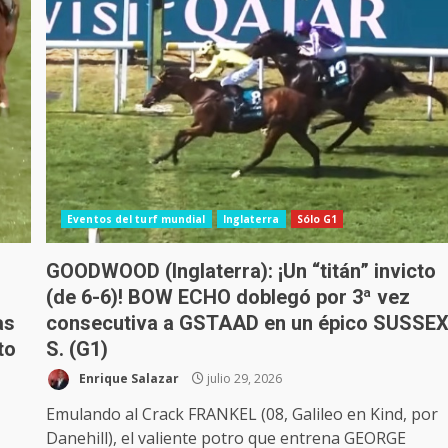
Eventos del turf mundial
Inglaterra
Sólo G1
GOODWOOD (Inglaterra): ¡Un “titán” invicto
(de 6-6)! BOW ECHO doblegó por 3ª vez
as
consecutiva a GSTAAD en un épico SUSSE
to
S. (G1)
Enrique Salazar
julio 29, 2026
Emulando al Crack FRANKEL (08, Galileo en Kind, por
Danehill), el valiente potro que entrena GEORGE