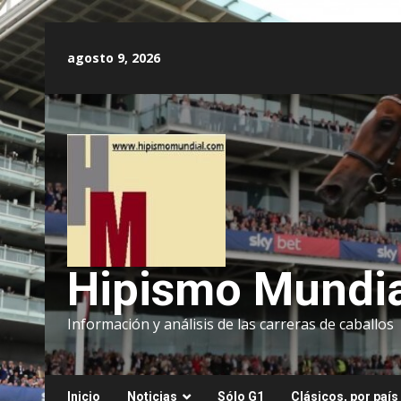
Saltar
al
agosto 9, 2026
contenido
Hipismo Mundia
Información y análisis de las carreras de caballos
Inicio
Noticias
Sólo G1
Clásicos, por país