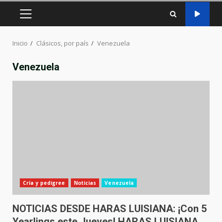
MENÚ
PRINCIPAL
Inicio
Clásicos, por país
Venezuela
Venezuela
Cría y pedigree
Noticias
Venezuela
NOTICIAS DESDE HARAS LUISIANA: ¡Con 5
Yearlings este Jueves! HARAS LUISIANA