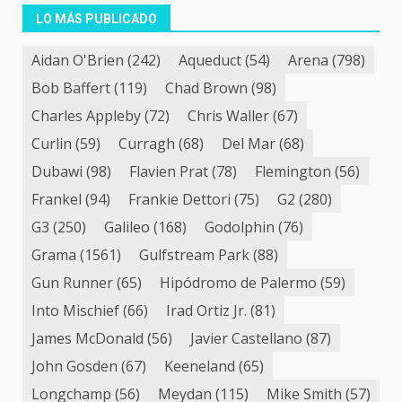
de
LO MÁS PUBLICADO
entradas
Aidan O'Brien
(242)
Aqueduct
(54)
Arena
(798)
Bob Baffert
(119)
Chad Brown
(98)
Charles Appleby
(72)
Chris Waller
(67)
Curlin
(59)
Curragh
(68)
Del Mar
(68)
Dubawi
(98)
Flavien Prat
(78)
Flemington
(56)
Frankel
(94)
Frankie Dettori
(75)
G2
(280)
G3
(250)
Galileo
(168)
Godolphin
(76)
Grama
(1561)
Gulfstream Park
(88)
Gun Runner
(65)
Hipódromo de Palermo
(59)
Into Mischief
(66)
Irad Ortiz Jr.
(81)
James McDonald
(56)
Javier Castellano
(87)
John Gosden
(67)
Keeneland
(65)
Longchamp
(56)
Meydan
(115)
Mike Smith
(57)