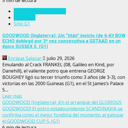
5 min de lectura
Eventos del turf mundial
Inglaterra
Sólo G1
GOODWOOD (Inglaterra): ¡Un “titán” invicto (de 6-6)! BOW
ECHO doblegó por 3ª vez consecutiva a GSTAAD en un
épico SUSSEX S. (G1)
Enrique Salazar
julio 29, 2026
Emulando al Crack FRANKEL (08, Galileo en Kind, por
Danehill), el valiente potro que entrena GEORGE
BOUGHEY ligó su tercer triunfo como 3 años (de 3-3), con
victorias en las 2000 Guineas (G1), en el St James’s Palace
S....
Leer más
GOODWOOD (Inglaterra): ¡En el arranque del GLORIOUS
GOODWOOD! El potro estadounidense SCANDINAVIA se
confirma como el mejor fondista del momento al galopar
el GOODWOOD CUP S. (G1)
6 min de lectura