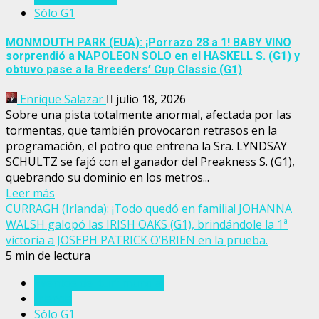
Sólo G1
MONMOUTH PARK (EUA): ¡Porrazo 28 a 1! BABY VINO
sorprendió a NAPOLEON SOLO en el HASKELL S. (G1) y
obtuvo pase a la Breeders’ Cup Classic (G1)
Enrique Salazar
julio 18, 2026
Sobre una pista totalmente anormal, afectada por las
tormentas, que también provocaron retrasos en la
programación, el potro que entrena la Sra. LYNDSAY
SCHULTZ se fajó con el ganador del Preakness S. (G1),
quebrando su dominio en los metros...
Leer más
CURRAGH (Irlanda): ¡Todo quedó en familia! JOHANNA
WALSH galopó las IRISH OAKS (G1), brindándole la 1ª
victoria a JOSEPH PATRICK O’BRIEN en la prueba.
5 min de lectura
Eventos del turf mundial
Irlanda
Sólo G1