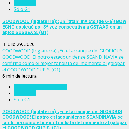
Inglaterra
Sólo G1
GOODWOOD (Inglaterra): ¡Un “titán” invicto (de 6-6)! BOW
ECHO doblegó por 3ª vez consecutiva a GSTAAD en un
épico SUSSEX S. (G1)
julio 29, 2026
GOODWOOD (Inglaterra): ¡En el arranque del GLORIOUS
GOODWOOD! El potro estadounidense SCANDINAVIA se
confirma como el mejor fondista del momento al galopar
el GOODWOOD CUP S. (G1)
6 min de lectura
Eventos del turf mundial
Inglaterra
Sólo G1
GOODWOOD (Inglaterra): ¡En el arranque del GLORIOUS
GOODWOOD! El potro estadounidense SCANDINAVIA se
confirma como el mejor fondista del momento al galopar
el GOODWOOD CUP S. (G1)