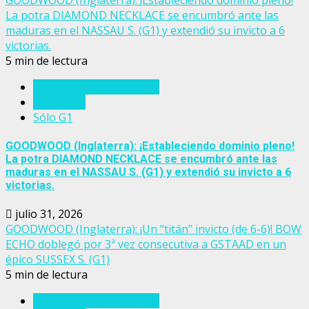
La potra DIAMOND NECKLACE se encumbró ante las
maduras en el NASSAU S. (G1) y extendió su invicto a 6
victorias.
5 min de lectura
Eventos del turf mundial
Inglaterra
Sólo G1
GOODWOOD (Inglaterra): ¡Estableciendo dominio pleno!
La potra DIAMOND NECKLACE se encumbró ante las
maduras en el NASSAU S. (G1) y extendió su invicto a 6
victorias.
julio 31, 2026
GOODWOOD (Inglaterra): ¡Un “titán” invicto (de 6-6)! BOW
ECHO doblegó por 3ª vez consecutiva a GSTAAD en un
épico SUSSEX S. (G1)
5 min de lectura
Eventos del turf mundial