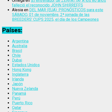
Omega
en
¡El entrenador de ZENYATTA! A los 80 años
falleció el reconocido JOHN SHIRREFFS
Alesia
en
DEL MAR (EUA): PRONÓSTICOS para este
SÁBADO, 01 de noviembre, 2ª jornada de las
BREEDERS’ CUPS 2025, el día de los Campeones
Países:
Argentina
Australia
Brasil
Chile
Dubai
Estados Unidos
Hong Kong
Inglaterra
Irlanda
Japón
Nueva Zelanda
Panamá
Perú
Puerto Rico
Qatar