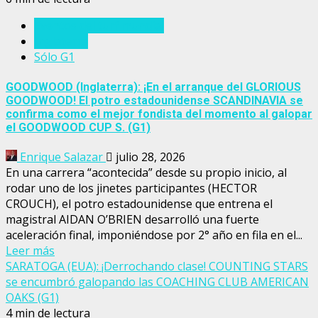
Eventos del turf mundial
Inglaterra
Sólo G1
GOODWOOD (Inglaterra): ¡En el arranque del GLORIOUS
GOODWOOD! El potro estadounidense SCANDINAVIA se
confirma como el mejor fondista del momento al galopar
el GOODWOOD CUP S. (G1)
Enrique Salazar
julio 28, 2026
En una carrera “acontecida” desde su propio inicio, al
rodar uno de los jinetes participantes (HECTOR
CROUCH), el potro estadounidense que entrena el
magistral AIDAN O’BRIEN desarrolló una fuerte
aceleración final, imponiéndose por 2° año en fila en el...
Leer más
SARATOGA (EUA): ¡Derrochando clase! COUNTING STARS
se encumbró galopando las COACHING CLUB AMERICAN
OAKS (G1)
4 min de lectura