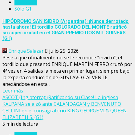
Argentina
Sólo G1
HIPÓDROMO SAN ISIDRO (Argentina): ¡Nunca derrotado
hasta ahora! El tordillo COLORADO DEL MONTE ratificó
su superioridad en el GRAN PREMIO DOS MIL GUINEAS
(G1)
Enrique Salazar
julio 25, 2026
Pese a que oficialmente no se le reconoce “invicto”, el
tordillo que presentó ENRIQUE MARTÍN FERRO cruzó por
4ª vez en 4 salidas la meta en primer lugar, siempre bajo
la experta conducción de GUSTAVO CALVENTE,
anexándose en esta...
Leer más
ASCOT (Inglaterra): ¡Ratificando su Clase! La inglesa
KALPANA se alzó ante CALANDAGAN y BENVENUTO
CELLINI en el consagratorio KING GEORGE VI & QUEEN
ELIZABETH S. (G1)
5 min de lectura