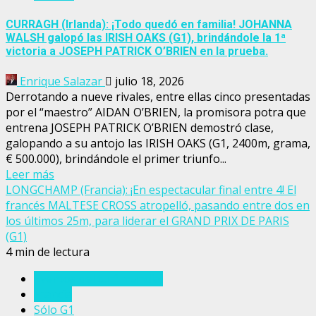
CURRAGH (Irlanda): ¡Todo quedó en familia! JOHANNA
WALSH galopó las IRISH OAKS (G1), brindándole la 1ª
victoria a JOSEPH PATRICK O’BRIEN en la prueba.
Enrique Salazar
julio 18, 2026
Derrotando a nueve rivales, entre ellas cinco presentadas
por el “maestro” AIDAN O’BRIEN, la promisora potra que
entrena JOSEPH PATRICK O’BRIEN demostró clase,
galopando a su antojo las IRISH OAKS (G1, 2400m, grama,
€ 500.000), brindándole el primer triunfo...
Leer más
LONGCHAMP (Francia): ¡En espectacular final entre 4! El
francés MALTESE CROSS atropelló, pasando entre dos en
los últimos 25m, para liderar el GRAND PRIX DE PARIS
(G1)
4 min de lectura
Eventos del turf mundial
Francia
Sólo G1