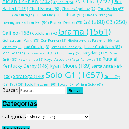
Arena
(797)
Aidan O'Brien
(242)
Bob
Aqueduct
(54)
Baffert
(119)
Chad Brown
(98)
Charles Appleby
(72)
Chris Waller
(67)
Dubawi
(98)
Flavien Prat
(78)
Curragh
(68)
Del Mar
(68)
Curlin
(59)
G2
(280)
G3
(250)
Frankel
(94)
Frankie Dettori
(75)
Flemington
(56)
Grama
(1561)
Galileo
(168)
Godolphin
(76)
Gulfstream Park
(88)
Gun Runner
(65)
Hipódromo de Palermo
(59)
Into
Irad Ortiz Jr.
(81)
Javier Castellano
(87)
Mischief
(65)
James McDonald
(56)
Meydan
(115)
John Gosden
(67)
Keeneland
(65)
Longchamp
(56)
Mike
Ruta al
Royal Ascot
(74)
Smith
(57)
Newmarket
(62)
Royal Randwick
(56)
Ryan Moore
(189)
Kentucky Derby
(146)
Santa Anita Park
Solo G1
(1657)
Saratoga
(140)
(106)
Street Cry
Todd Pletcher
(90)
(69)
Tokyo
(67)
Tapit
(58)
William Buick
(61)
Buscar:
Categorías
Categorías