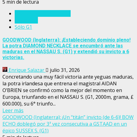
5 min de lectura
Eventos del turf mundial
Inglaterra
Sólo G1
GOODWOOD (Inglaterra): ¡Estableciendo dominio pleno!
La potra DIAMOND NECKLACE se encumbró ante las
maduras en el NASSAU S. (G1) y extendió su invicto a 6
victorias.
Enrique Salazar
julio 31, 2026
Concretando una muy fácil victoria ante yeguas maduras,
la potra irlandesa que entrena el magistral AIDAN
O’BRIEN se confirmó como la mejor del momento en
Europa, triunfando en el NASSAU S. (G1, 2000m, grama, £
600.000), su 6° triunfo...
Leer más
GOODWOOD (Inglaterra): ¡Un “titán” invicto (de 6-6)! BOW
ECHO doblegó por 3ª vez consecutiva a GSTAAD en un
épico SUSSEX S. (G1)