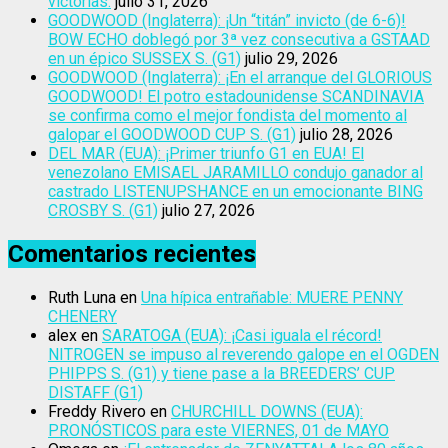
victorias.
julio 31, 2026
GOODWOOD (Inglaterra): ¡Un “titán” invicto (de 6-6)!
BOW ECHO doblegó por 3ª vez consecutiva a GSTAAD
en un épico SUSSEX S. (G1)
julio 29, 2026
GOODWOOD (Inglaterra): ¡En el arranque del GLORIOUS
GOODWOOD! El potro estadounidense SCANDINAVIA
se confirma como el mejor fondista del momento al
galopar el GOODWOOD CUP S. (G1)
julio 28, 2026
DEL MAR (EUA): ¡Primer triunfo G1 en EUA! El
venezolano EMISAEL JARAMILLO condujo ganador al
castrado LISTENUPSHANCE en un emocionante BING
CROSBY S. (G1)
julio 27, 2026
Comentarios recientes
Ruth Luna
en
Una hípica entrañable: MUERE PENNY
CHENERY
alex
en
SARATOGA (EUA): ¡Casi iguala el récord!
NITROGEN se impuso al reverendo galope en el OGDEN
PHIPPS S. (G1) y tiene pase a la BREEDERS’ CUP
DISTAFF (G1)
Freddy Rivero
en
CHURCHILL DOWNS (EUA):
PRONÓSTICOS para este VIERNES, 01 de MAYO