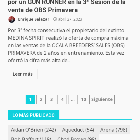
por un GUN RUNNER en la 3ª Sesión de la
venta de OBS Primavera
Enrique Salazar
abril 27, 2023
Por 3ª fecha consecutiva el propietario del extinto
MEDINA SPIRIT realizó la oferta de compra máxima
en las ventas de la OCALA BREEDERS’ SALES (OBS)
PRIMAVERA de 2 años en entrenamiento. Esta vez
ofertó la cifra más alta de...
Leer más
Navegación
1
2
3
4
…
10
Siguiente
de
LO MÁS PUBLICADO
entradas
Aidan O'Brien
(242)
Aqueduct
(54)
Arena
(798)
Bob Baffert
(119)
Chad Brown
(98)