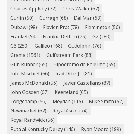
Charles Appleby
(72)
Chris Waller
(67)
Curlin
(59)
Curragh
(68)
Del Mar
(68)
Dubawi
(98)
Flavien Prat
(78)
Flemington
(56)
Frankel
(94)
Frankie Dettori
(75)
G2
(280)
G3
(250)
Galileo
(168)
Godolphin
(76)
Grama
(1561)
Gulfstream Park
(88)
Gun Runner
(65)
Hipódromo de Palermo
(59)
Into Mischief
(66)
Irad Ortiz Jr.
(81)
James McDonald
(56)
Javier Castellano
(87)
John Gosden
(67)
Keeneland
(65)
Longchamp
(56)
Meydan
(115)
Mike Smith
(57)
Newmarket
(62)
Royal Ascot
(74)
Royal Randwick
(56)
Ruta al Kentucky Derby
(146)
Ryan Moore
(189)