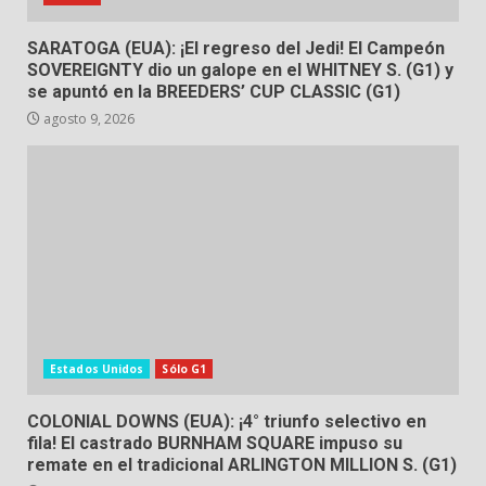
SARATOGA (EUA): ¡El regreso del Jedi! El Campeón
SOVEREIGNTY dio un galope en el WHITNEY S. (G1) y
se apuntó en la BREEDERS’ CUP CLASSIC (G1)
agosto 9, 2026
Estados Unidos
Sólo G1
COLONIAL DOWNS (EUA): ¡4° triunfo selectivo en
fila! El castrado BURNHAM SQUARE impuso su
remate en el tradicional ARLINGTON MILLION S. (G1)