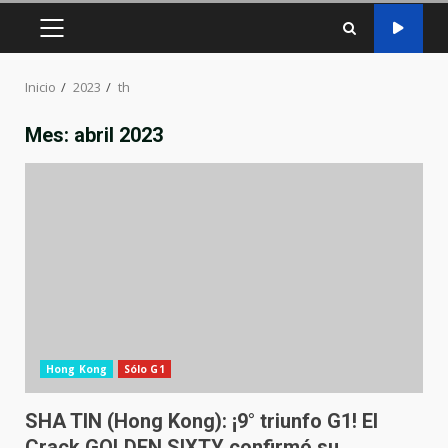
MENÚ
PRINCIPAL
Inicio
2023
th
Mes:
abril 2023
Hong Kong
Sólo G1
SHA TIN (Hong Kong): ¡9° triunfo G1! El
Crack GOLDEN SIXTY confirmó su