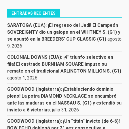
ENTRADAS RECIENTES
SARATOGA (EUA): ¡El regreso del Jedi! El Campeón
SOVEREIGNTY dio un galope en el WHITNEY S. (G1) y
se apuntó en la BREEDERS’ CUP CLASSIC (G1)
agosto
9, 2026
COLONIAL DOWNS (EUA): ¡4° triunfo selectivo en
fila! El castrado BURNHAM SQUARE impuso su
remate en el tradicional ARLINGTON MILLION S. (G1)
agosto 1, 2026
GOODWOOD (Inglaterra): ¡Estableciendo dominio
pleno! La potra DIAMOND NECKLACE se encumbró
ante las maduras en el NASSAU S. (G1) y extendió su
invicto a 6 victorias.
julio 31, 2026
GOODWOOD (Inglaterra): ¡Un “titán” invicto (de 6-6)!
BOW ECHO doblegó por 3ª vez consecutiva a