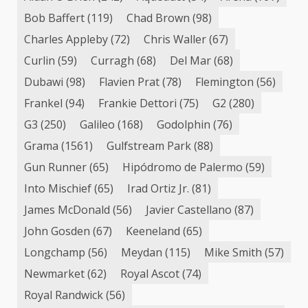
Bob Baffert
(119)
Chad Brown
(98)
Charles Appleby
(72)
Chris Waller
(67)
Curlin
(59)
Curragh
(68)
Del Mar
(68)
Dubawi
(98)
Flavien Prat
(78)
Flemington
(56)
Frankel
(94)
Frankie Dettori
(75)
G2
(280)
G3
(250)
Galileo
(168)
Godolphin
(76)
Grama
(1561)
Gulfstream Park
(88)
Gun Runner
(65)
Hipódromo de Palermo
(59)
Into Mischief
(65)
Irad Ortiz Jr.
(81)
James McDonald
(56)
Javier Castellano
(87)
John Gosden
(67)
Keeneland
(65)
Longchamp
(56)
Meydan
(115)
Mike Smith
(57)
Newmarket
(62)
Royal Ascot
(74)
Royal Randwick
(56)