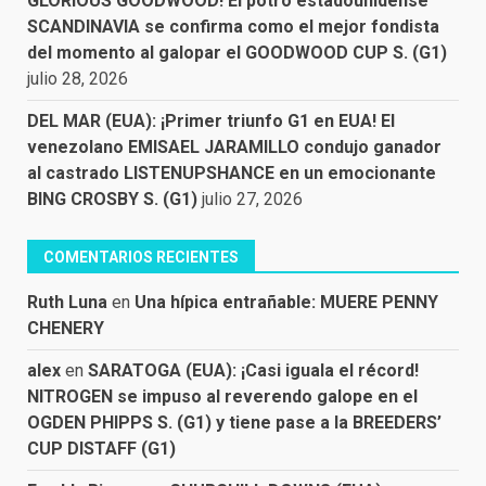
GLORIOUS GOODWOOD! El potro estadounidense
SCANDINAVIA se confirma como el mejor fondista
del momento al galopar el GOODWOOD CUP S. (G1)
julio 28, 2026
DEL MAR (EUA): ¡Primer triunfo G1 en EUA! El
venezolano EMISAEL JARAMILLO condujo ganador
al castrado LISTENUPSHANCE en un emocionante
BING CROSBY S. (G1)
julio 27, 2026
COMENTARIOS RECIENTES
Ruth Luna
en
Una hípica entrañable: MUERE PENNY
CHENERY
alex
en
SARATOGA (EUA): ¡Casi iguala el récord!
NITROGEN se impuso al reverendo galope en el
OGDEN PHIPPS S. (G1) y tiene pase a la BREEDERS’
CUP DISTAFF (G1)