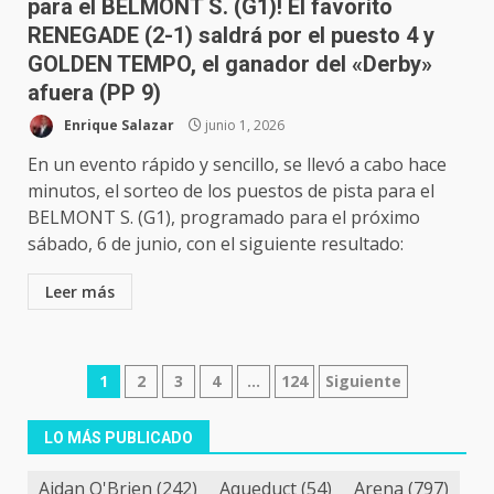
para el BELMONT S. (G1)! El favorito
RENEGADE (2-1) saldrá por el puesto 4 y
GOLDEN TEMPO, el ganador del «Derby»
afuera (PP 9)
Enrique Salazar
junio 1, 2026
En un evento rápido y sencillo, se llevó a cabo hace
minutos, el sorteo de los puestos de pista para el
BELMONT S. (G1), programado para el próximo
sábado, 6 de junio, con el siguiente resultado:
Leer más
Navegación
1
2
3
4
…
124
Siguiente
de
LO MÁS PUBLICADO
entradas
Aidan O'Brien
(242)
Aqueduct
(54)
Arena
(797)