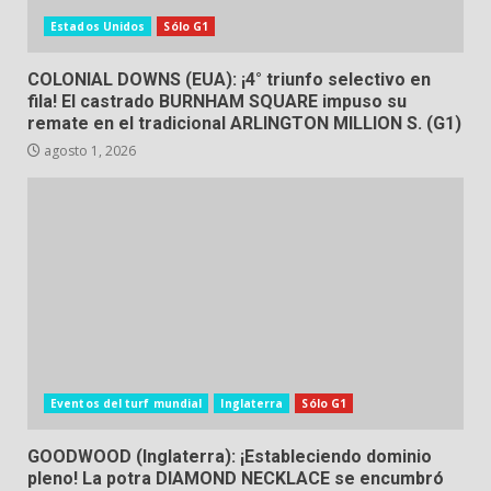
Estados Unidos
Sólo G1
COLONIAL DOWNS (EUA): ¡4° triunfo selectivo en
fila! El castrado BURNHAM SQUARE impuso su
remate en el tradicional ARLINGTON MILLION S. (G1)
agosto 1, 2026
Eventos del turf mundial
Inglaterra
Sólo G1
GOODWOOD (Inglaterra): ¡Estableciendo dominio
pleno! La potra DIAMOND NECKLACE se encumbró