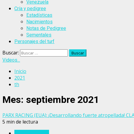
Venezuela
Cría y pedigree
Estadísticas
Nacimientos
Notas de Pedigree
Sementales
Personajes del turf
Buscar:
Videos...
Inicio
2021
th
Mes:
septiembre 2021
PARX RACING (EUA): ¡Desarrollando fuerte atropellada! CLA
5 min de lectura
Estados Unidos