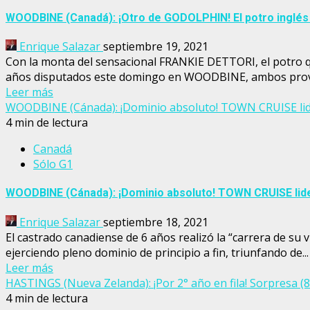
WOODBINE (Canadá): ¡Otro de GODOLPHIN! El potro inglés
Enrique Salazar
septiembre 19, 2021
Con la monta del sensacional FRANKIE DETTORI, el potro
años disputados este domingo en WOODBINE, ambos prove
Leer más
WOODBINE (Cánada): ¡Dominio absoluto! TOWN CRUISE lider
4 min de lectura
Canadá
Sólo G1
WOODBINE (Cánada): ¡Dominio absoluto! TOWN CRUISE lider
Enrique Salazar
septiembre 18, 2021
El castrado canadiense de 6 años realizó la “carrera de s
ejerciendo pleno dominio de principio a fin, triunfando de...
Leer más
HASTINGS (Nueva Zelanda): ¡Por 2° año en fila! Sorpresa
4 min de lectura