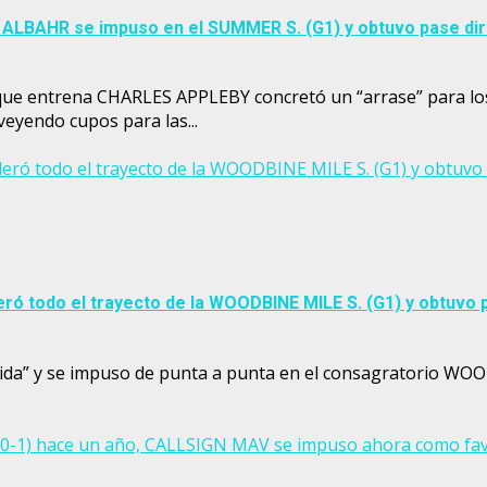
 ALBAHR se impuso en el SUMMER S. (G1) y obtuvo pase di
 que entrena CHARLES APPLEBY concretó un “arrase” para l
yendo cupos para las...
ó todo el trayecto de la WOODBINE MILE S. (G1) y obtuvo 
ó todo el trayecto de la WOODBINE MILE S. (G1) y obtuvo 
u vida” y se impuso de punta a punta en el consagratorio WO
 (80-1) hace un año, CALLSIGN MAV se impuso ahora como f