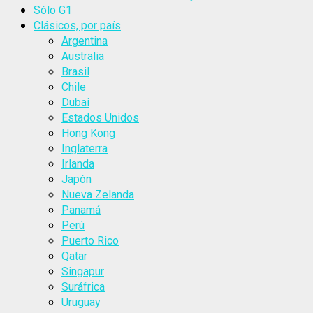
Sólo G1
Clásicos, por país
Argentina
Australia
Brasil
Chile
Dubai
Estados Unidos
Hong Kong
Inglaterra
Irlanda
Japón
Nueva Zelanda
Panamá
Perú
Puerto Rico
Qatar
Singapur
Suráfrica
Uruguay