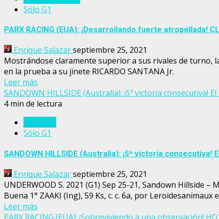
Sólo G1
PARX RACING (EUA): ¡Desarrollando fuerte atropellada! CL
Enrique Salazar
septiembre 25, 2021
Mostrándose claramente superior a sus rivales de turno, 
en la prueba a su jinete RICARDO SANTANA Jr.
Leer más
SANDOWN HILLSIDE (Australia): ¡5ª victoria consecutiva! 
4 min de lectura
Australia
Sólo G1
SANDOWN HILLSIDE (Australia): ¡5ª victoria consecutiva!
Enrique Salazar
septiembre 25, 2021
UNDERWOOD S. 2021 (G1) Sep 25-21, Sandown Hillside – Melb
Buena 1° ZAAKI (Ing), 59 Ks, c. c. 6a, por Leroidesanimaux en
Leer más
PARX RACING (EUA): ¡Sobreviviendo a una observación! H