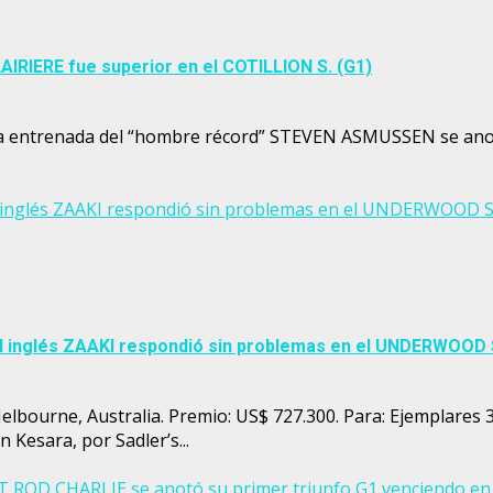
AIRIERE fue superior en el COTILLION S. (G1)
la entrenada del “hombre récord” STEVEN ASMUSSEN se anotó
El inglés ZAAKI respondió sin problemas en el UNDERWOOD S.
 El inglés ZAAKI respondió sin problemas en el UNDERWOOD 
ourne, Australia. Premio: US$ 727.300. Para: Ejemplares 3a+
 Kesara, por Sadler’s...
OT ROD CHARLIE se anotó su primer triunfo G1 venciendo 