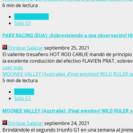
6 min de lectura
Estados Unidos
Sólo G1
PARX RACING (EUA): ¡Sobreviviendo a una observación! H
Enrique Salazar
septiembre 25, 2021
El valiente tresañero HOT ROD CARLIE mandó de principio 
la excelente conducción del efectivo FLAVIEN PRAT, sobrevi
Leer más
MOONEE VALLEY (Australia): ¡Final emotivo! WILD RULER se s
5 min de lectura
Australia
Sólo G1
MOONEE VALLEY (Australia): ¡Final emotivo! WILD RULER se 
Enrique Salazar
septiembre 24, 2021
Brindándole el segundo triunfo G1 en una semana al jine