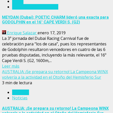
Dubai
Eventos del turf mundial
MEYDAN (Dubai): POETIC CHARM lideró una exacta para
GODOLPHIN en el 16° CAPE VERDI S. (G2)
Enrique Salazar
enero 17, 2019
La 3ª jornada del Dubai Racing Carnival fue de
celebración para “los de casa”, pues los representantes
de Godolphin resultaron vencedores en cuatro de las 6
pruebas disputadas, incluyendo la más relevante, el 16º
Cape Verdi S. (G2, 1600m,...
Leer más
AUSTRALIA: ¡Se prepara su retorno! La Campeona WINX
volvería a la actividad en el Otoño del Hemisferio Sur
3 min de lectura
Australia
Noticias
AUSTRALIA: ¡Se prepara su retorno! La Campeona WINX