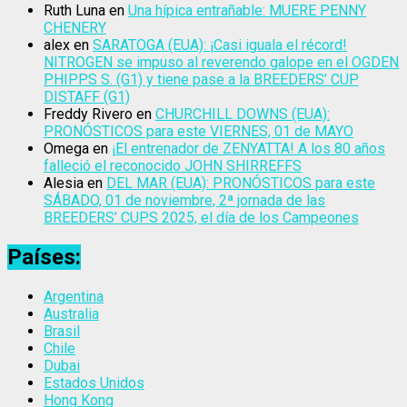
Ruth Luna
en
Una hípica entrañable: MUERE PENNY
CHENERY
alex
en
SARATOGA (EUA): ¡Casi iguala el récord!
NITROGEN se impuso al reverendo galope en el OGDEN
PHIPPS S. (G1) y tiene pase a la BREEDERS’ CUP
DISTAFF (G1)
Freddy Rivero
en
CHURCHILL DOWNS (EUA):
PRONÓSTICOS para este VIERNES, 01 de MAYO
Omega
en
¡El entrenador de ZENYATTA! A los 80 años
falleció el reconocido JOHN SHIRREFFS
Alesia
en
DEL MAR (EUA): PRONÓSTICOS para este
SÁBADO, 01 de noviembre, 2ª jornada de las
BREEDERS’ CUPS 2025, el día de los Campeones
Países:
Argentina
Australia
Brasil
Chile
Dubai
Estados Unidos
Hong Kong