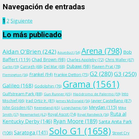
Navegación de entradas
1
2
Siguiente
Lo más publicado
Arena
(798)
Aidan O'Brien
(242)
Bob
Aqueduct
(54)
Baffert
(119)
Chad Brown
(98)
Charles Appleby
(72)
Chris Waller
(67)
Dubawi
(98)
Flavien Prat
(78)
Curragh
(68)
Del Mar
(68)
Curlin
(59)
G2
(280)
G3
(250)
Frankel
(94)
Frankie Dettori
(75)
Flemington
(56)
Grama
(1561)
Galileo
(168)
Godolphin
(76)
Gulfstream Park
(88)
Into
Gun Runner
(65)
Hipódromo de Palermo
(59)
Irad Ortiz Jr.
(81)
Javier Castellano
(87)
Mischief
(66)
James McDonald
(56)
Meydan
(115)
John Gosden
(67)
Keeneland
(65)
Longchamp
(56)
Mike
Ruta al
Royal Ascot
(74)
Smith
(57)
Newmarket
(62)
Royal Randwick
(56)
Ryan Moore
(189)
Kentucky Derby
(146)
Santa Anita Park
Solo G1
(1658)
Saratoga
(141)
(106)
Street Cry