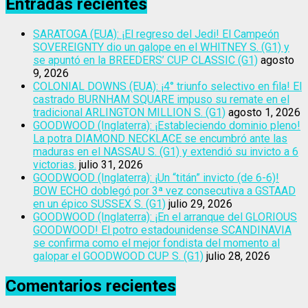
Entradas recientes
SARATOGA (EUA): ¡El regreso del Jedi! El Campeón
SOVEREIGNTY dio un galope en el WHITNEY S. (G1) y
se apuntó en la BREEDERS’ CUP CLASSIC (G1)
agosto
9, 2026
COLONIAL DOWNS (EUA): ¡4° triunfo selectivo en fila! El
castrado BURNHAM SQUARE impuso su remate en el
tradicional ARLINGTON MILLION S. (G1)
agosto 1, 2026
GOODWOOD (Inglaterra): ¡Estableciendo dominio pleno!
La potra DIAMOND NECKLACE se encumbró ante las
maduras en el NASSAU S. (G1) y extendió su invicto a 6
victorias.
julio 31, 2026
GOODWOOD (Inglaterra): ¡Un “titán” invicto (de 6-6)!
BOW ECHO doblegó por 3ª vez consecutiva a GSTAAD
en un épico SUSSEX S. (G1)
julio 29, 2026
GOODWOOD (Inglaterra): ¡En el arranque del GLORIOUS
GOODWOOD! El potro estadounidense SCANDINAVIA
se confirma como el mejor fondista del momento al
galopar el GOODWOOD CUP S. (G1)
julio 28, 2026
Comentarios recientes