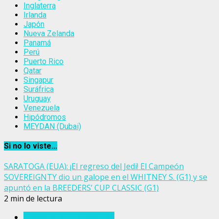
Inglaterra
Irlanda
Japón
Nueva Zelanda
Panamá
Perú
Puerto Rico
Qatar
Singapur
Suráfrica
Uruguay
Venezuela
Hipódromos
MEYDAN (Dubai)
Si no lo viste...
SARATOGA (EUA): ¡El regreso del Jedi! El Campeón
SOVEREIGNTY dio un galope en el WHITNEY S. (G1) y se
apuntó en la BREEDERS’ CUP CLASSIC (G1)
2 min de lectura
Breeders' Cup Challenge