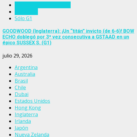
Eventos del turf mundial
Inglaterra
Sólo G1
GOODWOOD (Inglaterra): ¡Un “titán” invicto (de 6-6)! BOW
ECHO doblegó por 3ª vez consecutiva a GSTAAD en un
épico SUSSEX S. (G1)
julio 29, 2026
Argentina
Australia
Brasil
Chile
Dubai
Estados Unidos
Hong Kong
Inglaterra
Irlanda
Japón
Nueva Zelanda