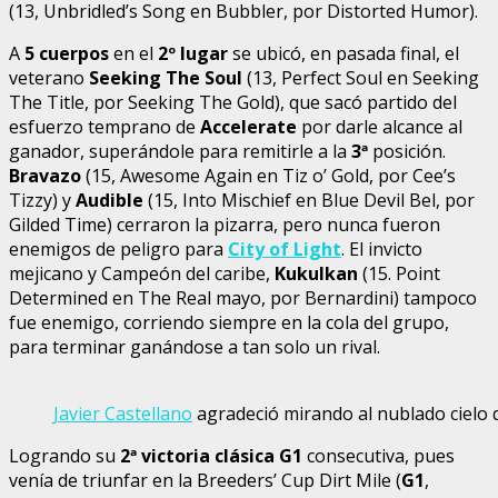
(13, Unbridled’s Song en Bubbler, por Distorted Humor).
A
5 cuerpos
en el
2º lugar
se ubicó, en pasada final, el
veterano
Seeking The Soul
(13, Perfect Soul en Seeking
The Title, por Seeking The Gold), que sacó partido del
esfuerzo temprano de
Accelerate
por darle alcance al
ganador, superándole para remitirle a la
3ª
posición.
Bravazo
(15, Awesome Again en Tiz o’ Gold, por Cee’s
Tizzy) y
Audible
(15, Into Mischief en Blue Devil Bel, por
Gilded Time) cerraron la pizarra, pero nunca fueron
enemigos de peligro para
City of Light
. El invicto
mejicano y Campeón del caribe,
Kukulkan
(15. Point
Determined en The Real mayo, por Bernardini) tampoco
fue enemigo, corriendo siempre en la cola del grupo,
para terminar ganándose a tan solo un rival.
Javier Castellano
agradeció mirando al nublado cielo
Logrando su
2ª victoria clásica
G1
consecutiva, pues
venía de triunfar en la Breeders’ Cup Dirt Mile (
G1
,