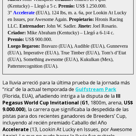
(Kentucky) – Llegó a 5 c.
Premio:
US$ 1.250.000.
3°
Accelerate
(EUA), 124 lbs, m. a. 6a, por Lookin At Lucky
en Issues, por Awesome Again.
Propietario:
Hronis Racing
LLC.
Entrenador:
John W. Sadler.
Jinete:
Joel Rosario.
Criador:
Mike Abraham (Kentucky) – Llegó a 6-1/4 c.
Premio:
US$ 900.000.
Luego llegaron:
Bravazo (EUA), Audible (EUA), Gunnevera
(EUA), Imperative (EUA), True Timber (EUA), Tom’s d’Etat
(EUA), Something awesome (EUA), Kukulkan (Mex),
Patternrecognition (EUA).
La lluvia arreció para la última prueba de la jornada más
“rica” de la actual temporada de
Gulfstream Park
(Florida, EUA), añadiendo intriga a la disputa de la
III
Pegasus World Cup
Invitational
(
G1
, 1800m, arena,
US$
9.000.000
), la carrera que significaba la despedida de las
pistas para dos recientes ganadores de Breeders’ Cup,
incluyendo al recién premiado Caballo del Año
Accelerate
(13, Lookin At Lucky en Issues, por Awesome
Again). Lo que no pudo hacer la lluvia fue quitarle