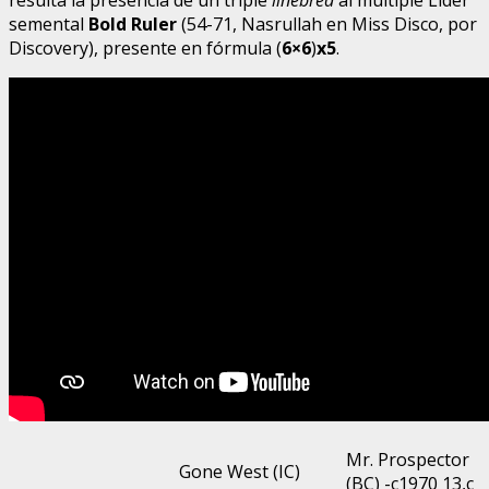
semental
Bold Ruler
(54-71, Nasrullah en Miss Disco, por
Discovery), presente en fórmula (
6×6
)
x5
.
Mr. Prospector
Gone West (IC)
(BC) -c1970 13,c