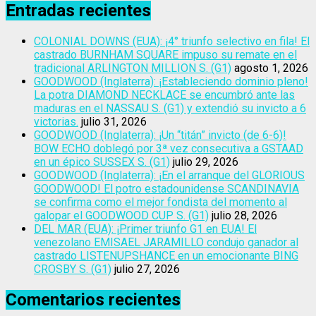
Entradas recientes
COLONIAL DOWNS (EUA): ¡4° triunfo selectivo en fila! El
castrado BURNHAM SQUARE impuso su remate en el
tradicional ARLINGTON MILLION S. (G1)
agosto 1, 2026
GOODWOOD (Inglaterra): ¡Estableciendo dominio pleno!
La potra DIAMOND NECKLACE se encumbró ante las
maduras en el NASSAU S. (G1) y extendió su invicto a 6
victorias.
julio 31, 2026
GOODWOOD (Inglaterra): ¡Un “titán” invicto (de 6-6)!
BOW ECHO doblegó por 3ª vez consecutiva a GSTAAD
en un épico SUSSEX S. (G1)
julio 29, 2026
GOODWOOD (Inglaterra): ¡En el arranque del GLORIOUS
GOODWOOD! El potro estadounidense SCANDINAVIA
se confirma como el mejor fondista del momento al
galopar el GOODWOOD CUP S. (G1)
julio 28, 2026
DEL MAR (EUA): ¡Primer triunfo G1 en EUA! El
venezolano EMISAEL JARAMILLO condujo ganador al
castrado LISTENUPSHANCE en un emocionante BING
CROSBY S. (G1)
julio 27, 2026
Comentarios recientes