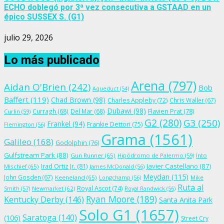
ECHO doblegó por 3ª vez consecutiva a GSTAAD en un
épico SUSSEX S. (G1)
julio 29, 2026
Lo más publicado
Arena
(797)
Aidan O'Brien
(242)
Bob
Aqueduct
(54)
Baffert
(119)
Chad Brown
(98)
Charles Appleby
(72)
Chris Waller
(67)
Dubawi
(98)
Flavien Prat
(78)
Curragh
(68)
Del Mar
(68)
Curlin
(59)
G2
(280)
G3
(250)
Frankel
(94)
Frankie Dettori
(75)
Flemington
(56)
Grama
(1561)
Galileo
(168)
Godolphin
(76)
Gulfstream Park
(88)
Gun Runner
(65)
Hipódromo de Palermo
(59)
Into
Irad Ortiz Jr.
(81)
Javier Castellano
(87)
Mischief
(65)
James McDonald
(56)
Meydan
(115)
John Gosden
(67)
Keeneland
(65)
Longchamp
(56)
Mike
Ruta al
Royal Ascot
(74)
Smith
(57)
Newmarket
(62)
Royal Randwick
(56)
Ryan Moore
(189)
Kentucky Derby
(146)
Santa Anita Park
Solo G1
(1657)
Saratoga
(140)
(106)
Street Cry