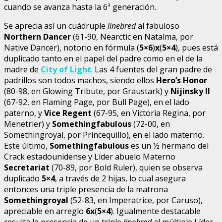
cuando se avanza hasta la 6ª generación.
Se aprecia así un cuádruple
linebred
al fabuloso
Northern Dancer
(61-90, Nearctic en Natalma, por
Native Dancer), notorio en fórmula (
5×6
)
x
(
5×4
), pues está
duplicado tanto en el papel del padre como en el de la
madre de
City of Light
. Las 4 fuentes del gran padre de
padrillos son todos machos, siendo ellos
Hero’s Honor
(80-98, en Glowing Tribute, por Graustark) y
Nijinsky II
(67-92, en Flaming Page, por Bull Page), en el lado
paterno, y
Vice Regent
(67-95, en Victoria Regina, por
Menetrier) y
Somethingfabulous
(72-00, en
Somethingroyal, por Princequillo), en el lado materno.
Este último,
Somethingfabulous
es un ½ hermano del
Crack estadounidense y Líder abuelo Materno
Secretariat
(70-89, por Bold Ruler), quien se observa
duplicado
5×4
, a través de 2 hijas, lo cual asegura
entonces una triple presencia de la matrona
Somethingroyal
(52-83, en Imperatrice, por Caruso),
apreciable en arreglo
6x
(
5×4
). Igualmente destacable
resulta la presencia de un triple
linebred
al múltiple Líder