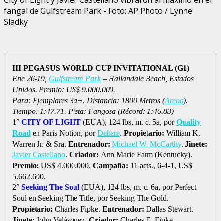
fangal de Gulfstream Park - Foto: AP Photo / Lynne
Sladky
III PEGASUS WORLD CUP INVITATIONAL (G1)
Ene 26-19,
Gulfstream Park
– Hallandale Beach, Estados
Unidos. Premio: US$ 9.000.000.
Para: Ejemplares 3a+. Distancia: 1800 Metros (
Arena
).
Tiempo: 1:47.71. Pista: Fangosa (Récord: 1:46.83)
1°
CITY OF LIGHT
(EUA), 124 lbs, m. c. 5a, por
Quality
Road
en Paris Notion, por
Dehere
.
Propietario:
William K.
Warren Jr. & Sra.
Entrenador:
Michael W. McCarthy
.
Jinete:
Javier Castellano
.
Criador:
Ann Marie Farm (Kentucky).
Premio:
US$ 4.000.000.
Campaña:
11 acts., 6-4-1, US$
5.662.600.
2°
Seeking The Soul
(EUA), 124 lbs, m. c. 6a, por Perfect
Soul en Seeking The Title, por Seeking The Gold.
Propietario:
Charles Fipke.
Entrenador:
Dallas Stewart.
Jinete:
John Velásquez.
Criador:
Charles E. Fipke