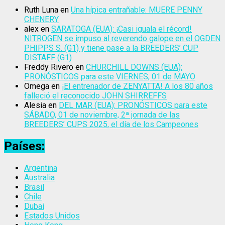
Ruth Luna
en
Una hípica entrañable: MUERE PENNY
CHENERY
alex
en
SARATOGA (EUA): ¡Casi iguala el récord!
NITROGEN se impuso al reverendo galope en el OGDEN
PHIPPS S. (G1) y tiene pase a la BREEDERS’ CUP
DISTAFF (G1)
Freddy Rivero
en
CHURCHILL DOWNS (EUA):
PRONÓSTICOS para este VIERNES, 01 de MAYO
Omega
en
¡El entrenador de ZENYATTA! A los 80 años
falleció el reconocido JOHN SHIRREFFS
Alesia
en
DEL MAR (EUA): PRONÓSTICOS para este
SÁBADO, 01 de noviembre, 2ª jornada de las
BREEDERS’ CUPS 2025, el día de los Campeones
Países:
Argentina
Australia
Brasil
Chile
Dubai
Estados Unidos