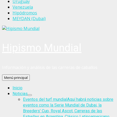
Uruguay
Venezuela
Hipódromos
MEYDAN (Dubai)
Hipismo Mundial
Información y análisis de las carreras de caballos
Menú principal
Inicio
Noticias
Eventos del turf mundial
Aquí habrá noticias sobre
eventos como la Serie Mundial de Dubai, la
Breeders’ Cup, Royal Ascot, Carreras de las
Estrellas en Argentina, Clásico Latinoamericano