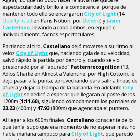
espectacularidad y brillo a la competencia, porque de
mantener todo ello se encargaron
City of Light
(14,
Quality Road
en Paris Notion, por
Dehere
) y
Javier
Castellano
, llevando a cabo ambos, en equipo e
individualmente, faenas espectaculares.
Partiendo al tiro,
Castellano
dejó moverse a su ritmo al
veloz
City of Light
que, haciendo gala de su velocidad,
salvó rápido la partida por dentro y, cuando se vio
presionado por el “apurado”
Patternrecognition
(13,
Adios Charlie en Almost a Valentine, por High Cotton), le
dejó pasar a la punta, aprovechando para salir a líneas de
afuera y dejar la trampa de la baranda. En adelante
City
of Light
se dedicó a esperar que llegaran al poste de los
1200m (
1:11.60
), siguiendo cómodamente los parciales de
23.23
(400m) y
47.93
(800m) que agenciaba el puntero.
Al llegar a los 600m finales,
Castellano
consciente de lo
que tenía, supo que era momento de no esperar más, no
había mañana tampoco para
City of Light
, que pareció