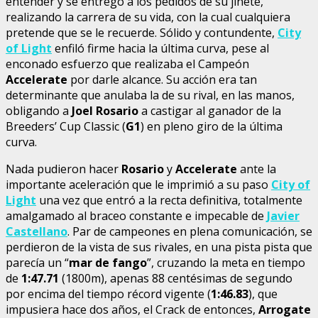
entender y se entregó a los pedidos de su jinete,
realizando la carrera de su vida, con la cual cualquiera
pretende que se le recuerde. Sólido y contundente,
City
of Light
enfiló firme hacia la última curva, pese al
enconado esfuerzo que realizaba el Campeón
Accelerate
por darle alcance. Su acción era tan
determinante que anulaba la de su rival, en las manos,
obligando a
Joel Rosario
a castigar al ganador de la
Breeders’ Cup Classic (
G1
) en pleno giro de la última
curva.
Nada pudieron hacer
Rosario
y
Accelerate
ante la
importante aceleración que le imprimió a su paso
City of
Light
una vez que entró a la recta definitiva, totalmente
amalgamado al braceo constante e impecable de
Javier
Castellano
. Par de campeones en plena comunicación, se
perdieron de la vista de sus rivales, en una pista pista que
parecía un “
mar de fango
”, cruzando la meta en tiempo
de
1:47.71
(1800m), apenas 88 centésimas de segundo
por encima del tiempo récord vigente (
1:46.83
), que
impusiera hace dos años, el Crack de entonces,
Arrogate