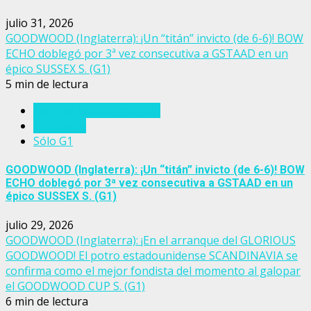
julio 31, 2026
GOODWOOD (Inglaterra): ¡Un “titán” invicto (de 6-6)! BOW
ECHO doblegó por 3ª vez consecutiva a GSTAAD en un
épico SUSSEX S. (G1)
5 min de lectura
Eventos del turf mundial
Inglaterra
Sólo G1
GOODWOOD (Inglaterra): ¡Un “titán” invicto (de 6-6)! BOW
ECHO doblegó por 3ª vez consecutiva a GSTAAD en un
épico SUSSEX S. (G1)
julio 29, 2026
GOODWOOD (Inglaterra): ¡En el arranque del GLORIOUS
GOODWOOD! El potro estadounidense SCANDINAVIA se
confirma como el mejor fondista del momento al galopar
el GOODWOOD CUP S. (G1)
6 min de lectura