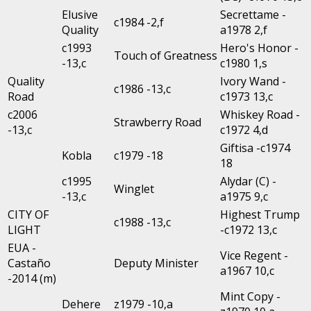
Elusive
Secrettame -
c1984 -2,f
Quality
a1978 2,f
c1993
Hero's Honor -
Touch of Greatness
-13,c
c1980 1,s
Quality
Ivory Wand -
c1986 -13,c
Road
c1973 13,c
c2006
Whiskey Road -
Strawberry Road
-13,c
c1972 4,d
Giftisa -c1974
Kobla
c1979 -18
18
c1995
Alydar (C) -
Winglet
-13,c
a1975 9,c
CITY OF
Highest Trump
c1988 -13,c
LIGHT
-c1972 13,c
EUA -
Vice Regent -
Castaño
Deputy Minister
a1967 10,c
-2014 (m)
Mint Copy -
Dehere
z1979 -10,a