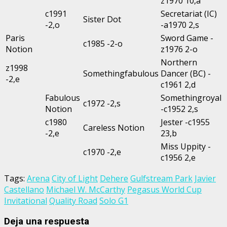
z1970 10,a
c1991
Secretariat (IC)
Sister Dot
-2,o
-a1970 2,s
Paris
Sword Game -
c1985 -2-o
Notion
z1976 2-o
Northern
z1998
Somethingfabulous
Dancer (BC) -
-2,e
c1961 2,d
Fabulous
Somethingroyal
c1972 -2,s
Notion
-c1952 2,s
c1980
Jester -c1955
Careless Notion
-2,e
23,b
Miss Uppity -
c1970 -2,e
c1956 2,e
Tags:
Arena
City of Light
Dehere
Gulfstream Park
Javier
Castellano
Michael W. McCarthy
Pegasus World Cup
Invitational
Quality Road
Solo G1
Deja una respuesta