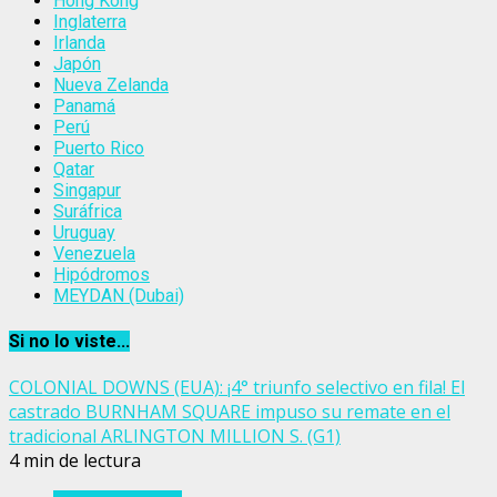
Hong Kong
Inglaterra
Irlanda
Japón
Nueva Zelanda
Panamá
Perú
Puerto Rico
Qatar
Singapur
Suráfrica
Uruguay
Venezuela
Hipódromos
MEYDAN (Dubai)
Si no lo viste...
COLONIAL DOWNS (EUA): ¡4° triunfo selectivo en fila! El
castrado BURNHAM SQUARE impuso su remate en el
tradicional ARLINGTON MILLION S. (G1)
4 min de lectura