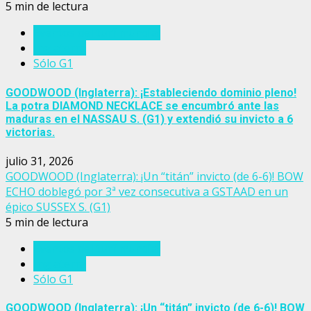
5 min de lectura
Eventos del turf mundial
Inglaterra
Sólo G1
GOODWOOD (Inglaterra): ¡Estableciendo dominio pleno!
La potra DIAMOND NECKLACE se encumbró ante las
maduras en el NASSAU S. (G1) y extendió su invicto a 6
victorias.
julio 31, 2026
GOODWOOD (Inglaterra): ¡Un “titán” invicto (de 6-6)! BOW
ECHO doblegó por 3ª vez consecutiva a GSTAAD en un
épico SUSSEX S. (G1)
5 min de lectura
Eventos del turf mundial
Inglaterra
Sólo G1
GOODWOOD (Inglaterra): ¡Un “titán” invicto (de 6-6)! BOW