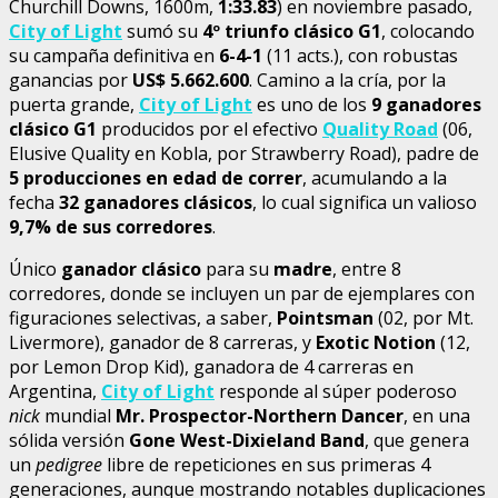
Churchill Downs, 1600m,
1:33.83
) en noviembre pasado,
City of Light
sumó su
4º triunfo clásico G1
, colocando
su campaña definitiva en
6-4-1
(11 acts.), con robustas
ganancias por
US$ 5.662.600
. Camino a la cría, por la
puerta grande,
City of Light
es uno de los
9 ganadores
clásico G1
producidos por el efectivo
Quality Road
(06,
Elusive Quality en Kobla, por Strawberry Road), padre de
5 producciones en edad de correr
, acumulando a la
fecha
32 ganadores clásicos
, lo cual significa un valioso
9,7% de sus corredores
.
Único
ganador clásico
para su
madre
, entre 8
corredores, donde se incluyen un par de ejemplares con
figuraciones selectivas, a saber,
Pointsman
(02, por Mt.
Livermore), ganador de 8 carreras, y
Exotic Notion
(12,
por Lemon Drop Kid), ganadora de 4 carreras en
Argentina,
City of Light
responde al súper poderoso
nick
mundial
Mr. Prospector-Northern Dancer
, en una
sólida versión
Gone West-Dixieland Band
, que genera
un
pedigree
libre de repeticiones en sus primeras 4
generaciones, aunque mostrando notables duplicaciones