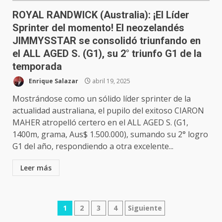
ROYAL RANDWICK (Australia): ¡El Líder
Sprinter del momento! El neozelandés
JIMMYSSTAR se consolidó triunfando en
el ALL AGED S. (G1), su 2° triunfo G1 de la
temporada
Enrique Salazar
abril 19, 2025
Mostrándose como un sólido líder sprinter de la
actualidad australiana, el pupilo del exitoso CIARON
MAHER atropelló certero en el ALL AGED S. (G1,
1400m, grama, Aus$ 1.500.000), sumando su 2° logro
G1 del año, respondiendo a otra excelente...
Leer más
Navegación
1
2
3
4
Siguiente