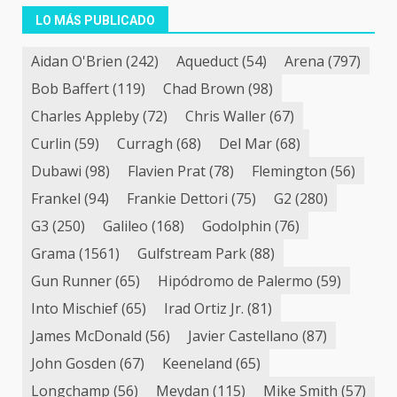
de
LO MÁS PUBLICADO
entradas
Aidan O'Brien
(242)
Aqueduct
(54)
Arena
(797)
Bob Baffert
(119)
Chad Brown
(98)
Charles Appleby
(72)
Chris Waller
(67)
Curlin
(59)
Curragh
(68)
Del Mar
(68)
Dubawi
(98)
Flavien Prat
(78)
Flemington
(56)
Frankel
(94)
Frankie Dettori
(75)
G2
(280)
G3
(250)
Galileo
(168)
Godolphin
(76)
Grama
(1561)
Gulfstream Park
(88)
Gun Runner
(65)
Hipódromo de Palermo
(59)
Into Mischief
(65)
Irad Ortiz Jr.
(81)
James McDonald
(56)
Javier Castellano
(87)
John Gosden
(67)
Keeneland
(65)
Longchamp
(56)
Meydan
(115)
Mike Smith
(57)