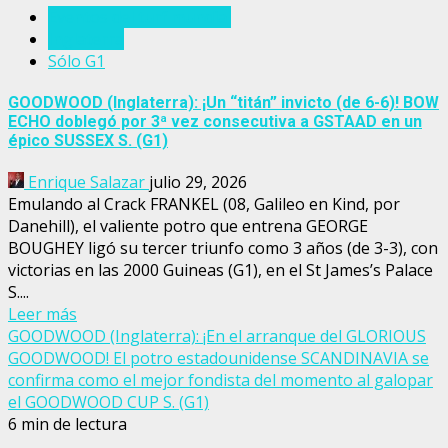
Eventos del turf mundial
Inglaterra
Sólo G1
GOODWOOD (Inglaterra): ¡Un “titán” invicto (de 6-6)! BOW
ECHO doblegó por 3ª vez consecutiva a GSTAAD en un
épico SUSSEX S. (G1)
Enrique Salazar
julio 29, 2026
Emulando al Crack FRANKEL (08, Galileo en Kind, por
Danehill), el valiente potro que entrena GEORGE
BOUGHEY ligó su tercer triunfo como 3 años (de 3-3), con
victorias en las 2000 Guineas (G1), en el St James’s Palace
S....
Leer más
GOODWOOD (Inglaterra): ¡En el arranque del GLORIOUS
GOODWOOD! El potro estadounidense SCANDINAVIA se
confirma como el mejor fondista del momento al galopar
el GOODWOOD CUP S. (G1)
6 min de lectura