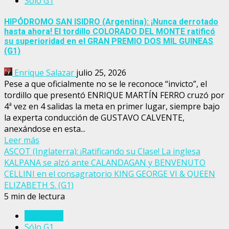
Sólo G1
HIPÓDROMO SAN ISIDRO (Argentina): ¡Nunca derrotado
hasta ahora! El tordillo COLORADO DEL MONTE ratificó
su superioridad en el GRAN PREMIO DOS MIL GUINEAS
(G1)
Enrique Salazar
julio 25, 2026
Pese a que oficialmente no se le reconoce “invicto”, el
tordillo que presentó ENRIQUE MARTÍN FERRO cruzó por
4ª vez en 4 salidas la meta en primer lugar, siempre bajo
la experta conducción de GUSTAVO CALVENTE,
anexándose en esta...
Leer más
ASCOT (Inglaterra): ¡Ratificando su Clase! La inglesa
KALPANA se alzó ante CALANDAGAN y BENVENUTO
CELLINI en el consagratorio KING GEORGE VI & QUEEN
ELIZABETH S. (G1)
5 min de lectura
Inglaterra
Sólo G1