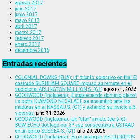
agosto 2017
julio 2017
junio 2017
mayo 2017
abril 2017
marzo 2017
febrero 2017
enero 2017
diciembre 2016
Entradas recientes
COLONIAL DOWNS (EUA): ¡4° triunfo selectivo en fila! El
castrado BURNHAM SQUARE impuso su remate en el
tradicional ARLINGTON MILLION S. (G1)
agosto 1, 2026
GOODWOOD (Inglaterra): ¡Estableciendo dominio pleno!
La potra DIAMOND NECKLACE se encumbró ante las
maduras en el NASSAU S. (G1) y extendió su invicto a 6
victorias.
julio 31, 2026
GOODWOOD (Inglaterra): ¡Un “titán” invicto (de 6-6)!
BOW ECHO doblegó por 3ª vez consecutiva a GSTAAD
en un épico SUSSEX S. (G1)
julio 29, 2026
GOODWOOD (Inglaterra): ¡En el arranque del GLORIOUS