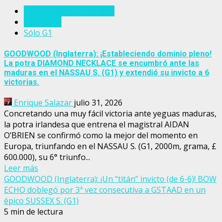
Eventos del turf mundial
Inglaterra
Sólo G1
GOODWOOD (Inglaterra): ¡Estableciendo dominio pleno!
La potra DIAMOND NECKLACE se encumbró ante las
maduras en el NASSAU S. (G1) y extendió su invicto a 6
victorias.
Enrique Salazar
julio 31, 2026
Concretando una muy fácil victoria ante yeguas maduras,
la potra irlandesa que entrena el magistral AIDAN
O’BRIEN se confirmó como la mejor del momento en
Europa, triunfando en el NASSAU S. (G1, 2000m, grama, £
600.000), su 6° triunfo...
Leer más
GOODWOOD (Inglaterra): ¡Un “titán” invicto (de 6-6)! BOW
ECHO doblegó por 3ª vez consecutiva a GSTAAD en un
épico SUSSEX S. (G1)
5 min de lectura