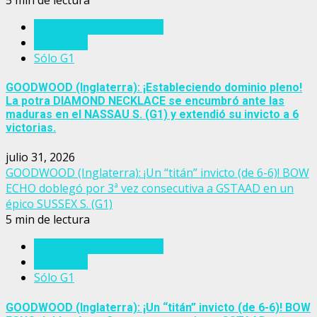
Eventos del turf mundial
Inglaterra
Sólo G1
GOODWOOD (Inglaterra): ¡Estableciendo dominio pleno!
La potra DIAMOND NECKLACE se encumbró ante las
maduras en el NASSAU S. (G1) y extendió su invicto a 6
victorias.
julio 31, 2026
GOODWOOD (Inglaterra): ¡Un “titán” invicto (de 6-6)! BOW
ECHO doblegó por 3ª vez consecutiva a GSTAAD en un
épico SUSSEX S. (G1)
5 min de lectura
Eventos del turf mundial
Inglaterra
Sólo G1
GOODWOOD (Inglaterra): ¡Un “titán” invicto (de 6-6)! BOW