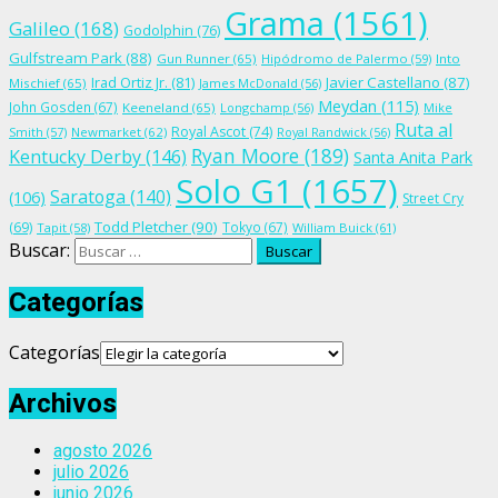
Grama
(1561)
Galileo
(168)
Godolphin
(76)
Gulfstream Park
(88)
Gun Runner
(65)
Hipódromo de Palermo
(59)
Into
Irad Ortiz Jr.
(81)
Javier Castellano
(87)
Mischief
(65)
James McDonald
(56)
Meydan
(115)
John Gosden
(67)
Keeneland
(65)
Longchamp
(56)
Mike
Ruta al
Royal Ascot
(74)
Smith
(57)
Newmarket
(62)
Royal Randwick
(56)
Ryan Moore
(189)
Kentucky Derby
(146)
Santa Anita Park
Solo G1
(1657)
Saratoga
(140)
(106)
Street Cry
Todd Pletcher
(90)
(69)
Tokyo
(67)
Tapit
(58)
William Buick
(61)
Buscar:
Categorías
Categorías
Archivos
agosto 2026
julio 2026
junio 2026