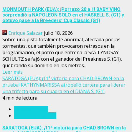
MONMOUTH PARK (EUA): ¡Porrazo 28 a 1! BABY VINO
sorprendió a NAPOLEON SOLO en el HASKELL S. (G1) y
obtuvo pase a la Breeders’ Cup Classic (G1)
Enrique Salazar
julio 18, 2026
Sobre una pista totalmente anormal, afectada por las
tormentas, que también provocaron retrasos en la
programación, el potro que entrena la Sra. LYNDSAY
SCHULTZ se fajó con el ganador del Preakness S. (G1),
quebrando su dominio en los metros...
Leer más
SARATOGA (EUA): ¡11ª victoria para CHAD BROWN en la
prueba! KATHYNMARISSA atropelló certera para liderar
una trifecta para su cuadra en el DIANA S. (G1)
4 min de lectura
Estados Unidos
Personajes del turf
SARATOGA (EUA): ¡11ª victoria para CHAD BROWN en la