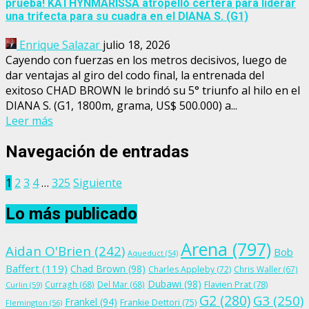
prueba! KATHYNMARISSA atropelló certera para liderar
una trifecta para su cuadra en el DIANA S. (G1)
Enrique Salazar
julio 18, 2026
Cayendo con fuerzas en los metros decisivos, luego de
dar ventajas al giro del codo final, la entrenada del
exitoso CHAD BROWN le brindó su 5° triunfo al hilo en el
DIANA S. (G1, 1800m, grama, US$ 500.000) a...
Leer más
Navegación de entradas
1
2
3
4
…
325
Siguiente
Lo más publicado
Arena
(797)
Aidan O'Brien
(242)
Bob
Aqueduct
(54)
Baffert
(119)
Chad Brown
(98)
Charles Appleby
(72)
Chris Waller
(67)
Dubawi
(98)
Flavien Prat
(78)
Curragh
(68)
Del Mar
(68)
Curlin
(59)
G2
(280)
G3
(250)
Frankel
(94)
Frankie Dettori
(75)
Flemington
(56)