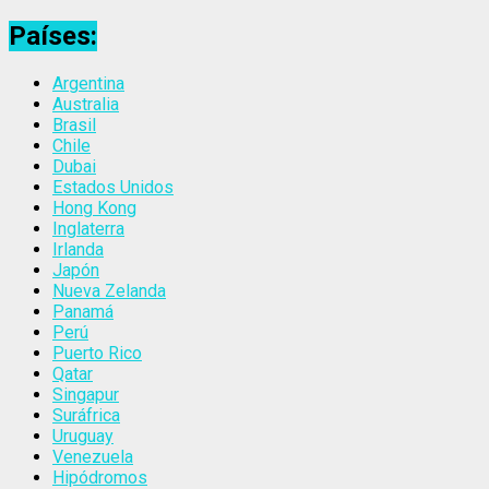
Países:
Argentina
Australia
Brasil
Chile
Dubai
Estados Unidos
Hong Kong
Inglaterra
Irlanda
Japón
Nueva Zelanda
Panamá
Perú
Puerto Rico
Qatar
Singapur
Suráfrica
Uruguay
Venezuela
Hipódromos