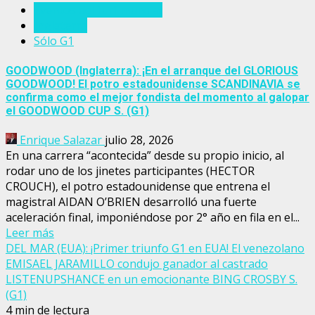
Eventos del turf mundial
Inglaterra
Sólo G1
GOODWOOD (Inglaterra): ¡En el arranque del GLORIOUS
GOODWOOD! El potro estadounidense SCANDINAVIA se
confirma como el mejor fondista del momento al galopar
el GOODWOOD CUP S. (G1)
Enrique Salazar
julio 28, 2026
En una carrera “acontecida” desde su propio inicio, al
rodar uno de los jinetes participantes (HECTOR
CROUCH), el potro estadounidense que entrena el
magistral AIDAN O’BRIEN desarrolló una fuerte
aceleración final, imponiéndose por 2° año en fila en el...
Leer más
DEL MAR (EUA): ¡Primer triunfo G1 en EUA! El venezolano
EMISAEL JARAMILLO condujo ganador al castrado
LISTENUPSHANCE en un emocionante BING CROSBY S.
(G1)
4 min de lectura