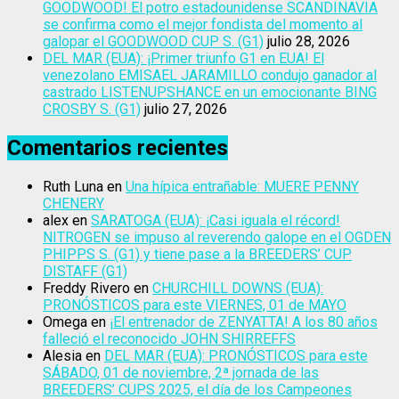
GOODWOOD! El potro estadounidense SCANDINAVIA
se confirma como el mejor fondista del momento al
galopar el GOODWOOD CUP S. (G1)
julio 28, 2026
DEL MAR (EUA): ¡Primer triunfo G1 en EUA! El
venezolano EMISAEL JARAMILLO condujo ganador al
castrado LISTENUPSHANCE en un emocionante BING
CROSBY S. (G1)
julio 27, 2026
Comentarios recientes
Ruth Luna
en
Una hípica entrañable: MUERE PENNY
CHENERY
alex
en
SARATOGA (EUA): ¡Casi iguala el récord!
NITROGEN se impuso al reverendo galope en el OGDEN
PHIPPS S. (G1) y tiene pase a la BREEDERS’ CUP
DISTAFF (G1)
Freddy Rivero
en
CHURCHILL DOWNS (EUA):
PRONÓSTICOS para este VIERNES, 01 de MAYO
Omega
en
¡El entrenador de ZENYATTA! A los 80 años
falleció el reconocido JOHN SHIRREFFS
Alesia
en
DEL MAR (EUA): PRONÓSTICOS para este
SÁBADO, 01 de noviembre, 2ª jornada de las
BREEDERS’ CUPS 2025, el día de los Campeones