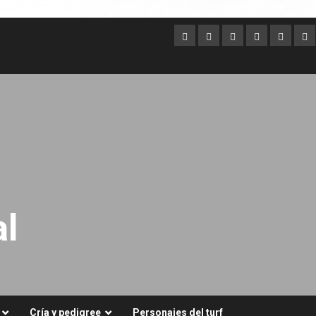
Argentina
Australia
Brasil
Chile
Dubai
Es
Un
l
Cría y pedigree
Personajes del turf