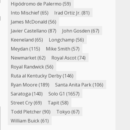
Hipódromo de Palermo
(59)
Into Mischief
(65)
Irad Ortiz Jr.
(81)
l
James McDonald
(56)
Javier Castellano
(87)
John Gosden
(67)
Keeneland
(65)
Longchamp
(56)
Meydan
(115)
Mike Smith
(57)
e
Newmarket
(62)
Royal Ascot
(74)
Royal Randwick
(56)
Ruta al Kentucky Derby
(146)
Ryan Moore
(189)
Santa Anita Park
(106)
Saratoga
(140)
Solo G1
(1657)
Street Cry
(69)
Tapit
(58)
Todd Pletcher
(90)
Tokyo
(67)
William Buick
(61)