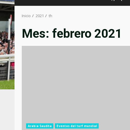
Inicio
2021
th
Mes:
febrero 2021
Arabia Saudita
Eventos del turf mundial