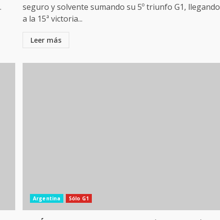
.
seguro y solvente sumando su 5º triunfo G1, llegand
a la 15ª victoria...
Leer más
Argentina
Sólo G1