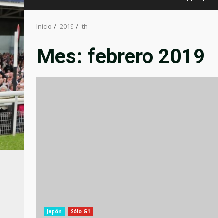
Inicio
2019
th
Mes:
febrero 2019
Japón
Sólo G1