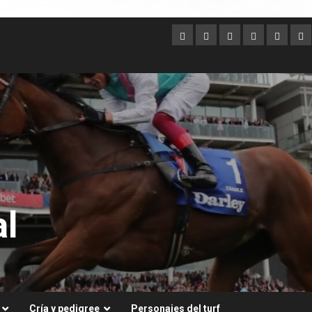
Argentina
Australia
Brasil
Chile
Dubai
Es
Un
l
Cría y pedigree
Personajes del turf