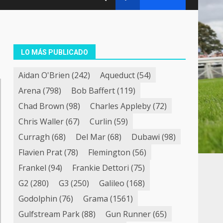
LO MÁS PUBLICADO
Aidan O'Brien
(242)
Aqueduct
(54)
Arena
(798)
Bob Baffert
(119)
Chad Brown
(98)
Charles Appleby
(72)
Chris Waller
(67)
Curlin
(59)
Curragh
(68)
Del Mar
(68)
Dubawi
(98)
Flavien Prat
(78)
Flemington
(56)
Frankel
(94)
Frankie Dettori
(75)
G2
(280)
G3
(250)
Galileo
(168)
Godolphin
(76)
Grama
(1561)
Gulfstream Park
(88)
Gun Runner
(65)