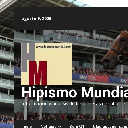
Saltar
al
agosto 9, 2026
contenido
Hipismo Mundia
Información y análisis de las carreras de caballos
Inicio
Noticias
Sólo G1
Clásicos, por país