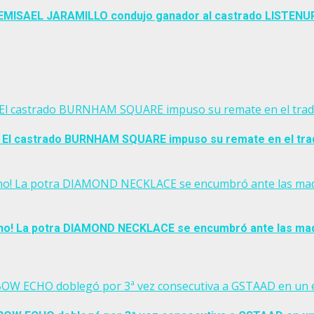
no EMISAEL JARAMILLO condujo ganador al castrado LISTE
a! El castrado BURNHAM SQUARE impuso su remate en el tra
a! El castrado BURNHAM SQUARE impuso su remate en el tra
o! La potra DIAMOND NECKLACE se encumbró ante las madura
no! La potra DIAMOND NECKLACE se encumbró ante las madur
! BOW ECHO doblegó por 3ª vez consecutiva a GSTAAD en un é