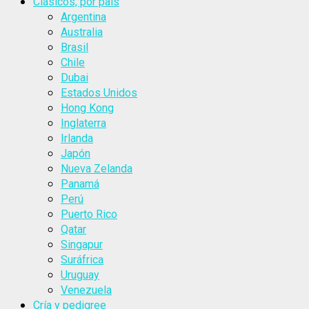
Clásicos, por país
Argentina
Australia
Brasil
Chile
Dubai
Estados Unidos
Hong Kong
Inglaterra
Irlanda
Japón
Nueva Zelanda
Panamá
Perú
Puerto Rico
Qatar
Singapur
Suráfrica
Uruguay
Venezuela
Cría y pedigree