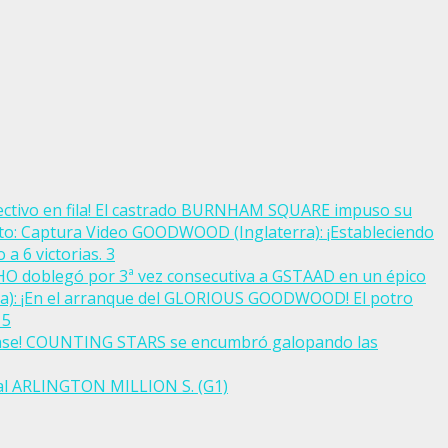
ectivo en fila! El castrado BURNHAM SQUARE impuso su
GOODWOOD (Inglaterra): ¡Estableciendo
a 6 victorias.
3
CHO doblegó por 3ª vez consecutiva a GSTAAD en un épico
): ¡En el arranque del GLORIOUS GOODWOOD! El potro
)
5
lase! COUNTING STARS se encumbró galopando las
nal ARLINGTON MILLION S. (G1)