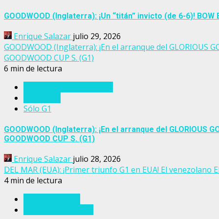
GOODWOOD (Inglaterra): ¡Un “titán” invicto (de 6-6)! BO
Enrique Salazar
julio 29, 2026
GOODWOOD (Inglaterra): ¡En el arranque del GLORIOUS G
GOODWOOD CUP S. (G1)
6 min de lectura
Eventos del turf mundial
Inglaterra
Sólo G1
GOODWOOD (Inglaterra): ¡En el arranque del GLORIOUS G
GOODWOOD CUP S. (G1)
Enrique Salazar
julio 28, 2026
DEL MAR (EUA): ¡Primer triunfo G1 en EUA! El venezola
4 min de lectura
Estados Unidos
Personajes del turf