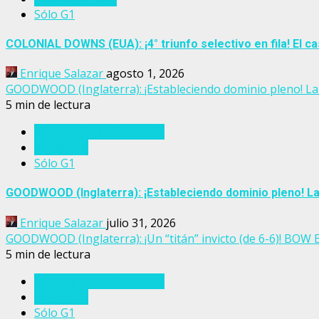
Sólo G1
COLONIAL DOWNS (EUA): ¡4° triunfo selectivo en fila! El
Enrique Salazar
agosto 1, 2026
GOODWOOD (Inglaterra): ¡Estableciendo dominio pleno! La 
5 min de lectura
Eventos del turf mundial
Inglaterra
Sólo G1
GOODWOOD (Inglaterra): ¡Estableciendo dominio pleno! La
Enrique Salazar
julio 31, 2026
GOODWOOD (Inglaterra): ¡Un “titán” invicto (de 6-6)! BOW
5 min de lectura
Eventos del turf mundial
Inglaterra
Sólo G1