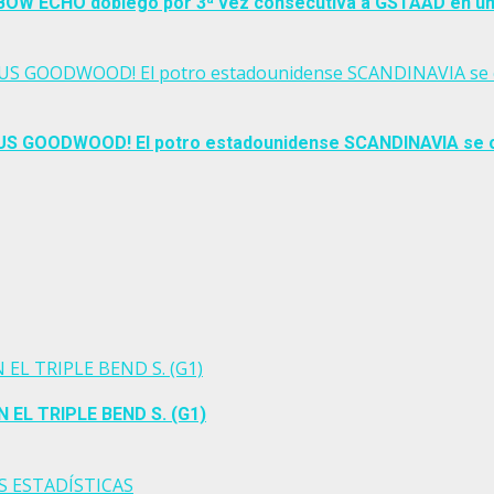
)! BOW ECHO doblegó por 3ª vez consecutiva a GSTAAD en un
OUS GOODWOOD! El potro estadounidense SCANDINAVIA se co
OUS GOODWOOD! El potro estadounidense SCANDINAVIA se co
N EL TRIPLE BEND S. (G1)
N EL TRIPLE BEND S. (G1)
S ESTADÍSTICAS