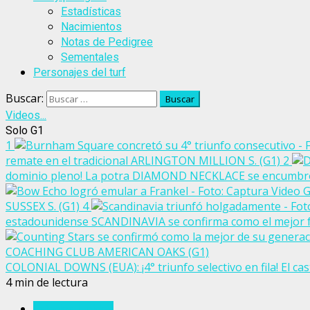
Estadísticas
Nacimientos
Notas de Pedigree
Sementales
Personajes del turf
Buscar:
Videos...
Solo G1
1
remate en el tradicional ARLINGTON MILLION S. (G1)
2
dominio pleno! La potra DIAMOND NECKLACE se encumbró ant
G
SUSSEX S. (G1)
4
estadounidense SCANDINAVIA se confirma como el mejor 
COACHING CLUB AMERICAN OAKS (G1)
COLONIAL DOWNS (EUA): ¡4° triunfo selectivo en fila! El
4 min de lectura
Estados Unidos