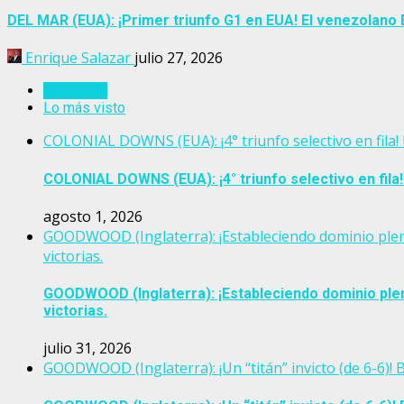
DEL MAR (EUA): ¡Primer triunfo G1 en EUA! El venezola
Enrique Salazar
julio 27, 2026
Recientes
Lo más visto
COLONIAL DOWNS (EUA): ¡4° triunfo selectivo en fil
COLONIAL DOWNS (EUA): ¡4° triunfo selectivo en fil
agosto 1, 2026
GOODWOOD (Inglaterra): ¡Estableciendo dominio plen
victorias.
GOODWOOD (Inglaterra): ¡Estableciendo dominio ple
victorias.
julio 31, 2026
GOODWOOD (Inglaterra): ¡Un “titán” invicto (de 6-6)