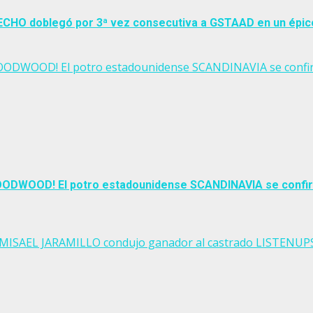
W ECHO doblegó por 3ª vez consecutiva a GSTAAD en un épic
OODWOOD! El potro estadounidense SCANDINAVIA se confirm
OODWOOD! El potro estadounidense SCANDINAVIA se confirm
no EMISAEL JARAMILLO condujo ganador al castrado LISTEN