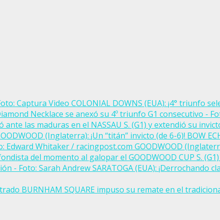
COLONIAL DOWNS (EUA): ¡4° triunfo sel
e las maduras en el NASSAU S. (G1) y extendió su invicto 
OODWOOD (Inglaterra): ¡Un “titán” invicto (de 6-6)! BOW E
GOODWOOD (Inglaterra
fondista del momento al galopar el GOODWOOD CUP S. (G1
SARATOGA (EUA): ¡Derrochando c
 castrado BURNHAM SQUARE impuso su remate en el tradicio