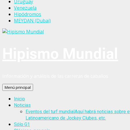
Uruguay
Venezuela
Hipódromos
MEYDAN (Dubai)
Hipismo Mundial
Información y análisis de las carreras de caballos
Menú principal
Inicio
Noticias
Eventos del turf mundial
Aquí habrá noticias sobre e
Latinoamericano de Jockey Clubes, etc.
Sólo G1