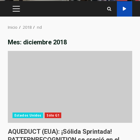
MENÚ
PRINCIPAL
Inicio
2018
nd
Mes:
diciembre 2018
Estados Unidos
Sólo G1
AQUEDUCT (EUA): ¡Sólida Sprintada!
PATTERNRECOGNITION se creció en el