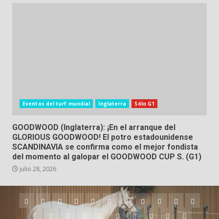
Eventos del turf mundial
Inglaterra
Sólo G1
GOODWOOD (Inglaterra): ¡En el arranque del
GLORIOUS GOODWOOD! El potro estadounidense
SCANDINAVIA se confirma como el mejor fondista
del momento al galopar el GOODWOOD CUP S. (G1)
julio 28, 2026
Argentina
Australia
Brasil
Chile
Dubai
Estados
Hong
Inglaterra
Irlanda
Japón
Nueva
Unidos
Kong
Zelanda
Panamá
Perú
Puerto
Qatar
Singapur
Suráfrica
Uruguay
Venezuela
Hipódromos
MEYDA