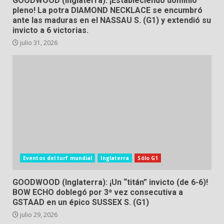
GOODWOOD (Inglaterra): ¡Estableciendo dominio
pleno! La potra DIAMOND NECKLACE se encumbró
ante las maduras en el NASSAU S. (G1) y extendió su
invicto a 6 victorias.
julio 31, 2026
Eventos del turf mundial
Inglaterra
Sólo G1
GOODWOOD (Inglaterra): ¡Un “titán” invicto (de 6-6)!
BOW ECHO doblegó por 3ª vez consecutiva a
GSTAAD en un épico SUSSEX S. (G1)
julio 29, 2026