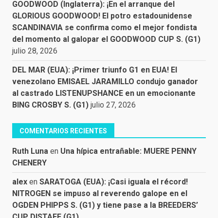
GOODWOOD (Inglaterra): ¡En el arranque del
GLORIOUS GOODWOOD! El potro estadounidense
SCANDINAVIA se confirma como el mejor fondista
del momento al galopar el GOODWOOD CUP S. (G1)
julio 28, 2026
DEL MAR (EUA): ¡Primer triunfo G1 en EUA! El
venezolano EMISAEL JARAMILLO condujo ganador
al castrado LISTENUPSHANCE en un emocionante
BING CROSBY S. (G1)
julio 27, 2026
COMENTARIOS RECIENTES
Ruth Luna
en
Una hípica entrañable: MUERE PENNY
CHENERY
alex
en
SARATOGA (EUA): ¡Casi iguala el récord!
NITROGEN se impuso al reverendo galope en el
OGDEN PHIPPS S. (G1) y tiene pase a la BREEDERS’
CUP DISTAFF (G1)