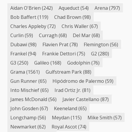
Aidan O'Brien
(242)
Aqueduct
(54)
Arena
(797)
Bob Baffert
(119)
Chad Brown
(98)
Charles Appleby
(72)
Chris Waller
(67)
Curlin
(59)
Curragh
(68)
Del Mar
(68)
Dubawi
(98)
Flavien Prat
(78)
Flemington
(56)
Frankel
(94)
Frankie Dettori
(75)
G2
(280)
G3
(250)
Galileo
(168)
Godolphin
(76)
Grama
(1561)
Gulfstream Park
(88)
Gun Runner
(65)
Hipódromo de Palermo
(59)
Into Mischief
(65)
Irad Ortiz Jr.
(81)
James McDonald
(56)
Javier Castellano
(87)
John Gosden
(67)
Keeneland
(65)
Longchamp
(56)
Meydan
(115)
Mike Smith
(57)
Newmarket
(62)
Royal Ascot
(74)