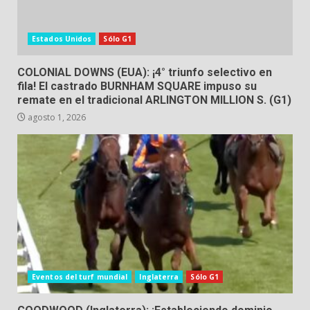
Estados Unidos
Sólo G1
COLONIAL DOWNS (EUA): ¡4° triunfo selectivo en
fila! El castrado BURNHAM SQUARE impuso su
remate en el tradicional ARLINGTON MILLION S. (G1)
agosto 1, 2026
Eventos del turf mundial
Inglaterra
Sólo G1