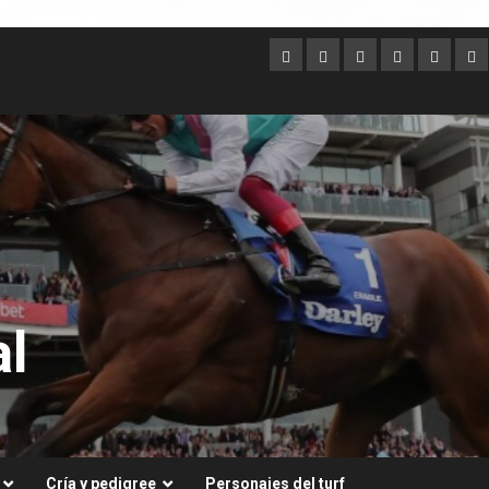
Argentina
Australia
Brasil
Chile
Dubai
Es
Un
l
Cría y pedigree
Personajes del turf