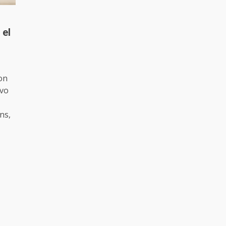
 el
on
ivo
ns,