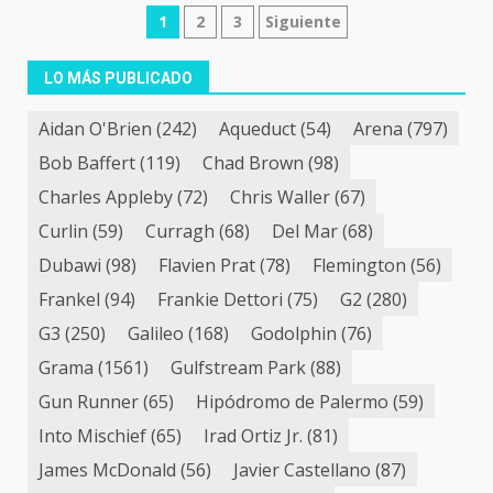
Navegación
1
2
3
Siguiente
de
LO MÁS PUBLICADO
entradas
Aidan O'Brien
(242)
Aqueduct
(54)
Arena
(797)
Bob Baffert
(119)
Chad Brown
(98)
Charles Appleby
(72)
Chris Waller
(67)
Curlin
(59)
Curragh
(68)
Del Mar
(68)
Dubawi
(98)
Flavien Prat
(78)
Flemington
(56)
Frankel
(94)
Frankie Dettori
(75)
G2
(280)
G3
(250)
Galileo
(168)
Godolphin
(76)
Grama
(1561)
Gulfstream Park
(88)
Gun Runner
(65)
Hipódromo de Palermo
(59)
Into Mischief
(65)
Irad Ortiz Jr.
(81)
James McDonald
(56)
Javier Castellano
(87)