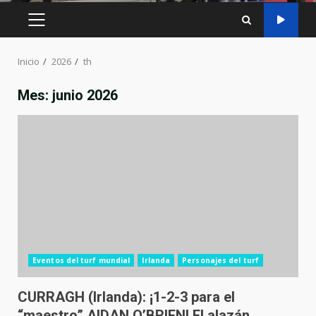
MENÚ
PRINCIPAL
Inicio
2026
th
Mes:
junio 2026
Eventos del turf mundial
Irlanda
Personajes del turf
CURRAGH (Irlanda): ¡1-2-3 para el
“maestro” AIDAN O’BRIEN! El alazán