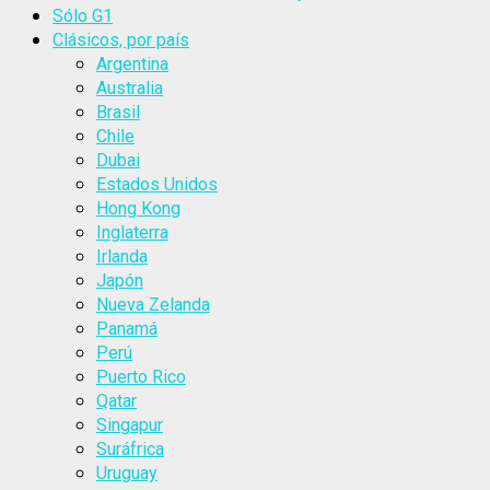
Sólo G1
Clásicos, por país
Argentina
Australia
Brasil
Chile
Dubai
Estados Unidos
Hong Kong
Inglaterra
Irlanda
Japón
Nueva Zelanda
Panamá
Perú
Puerto Rico
Qatar
Singapur
Suráfrica
Uruguay