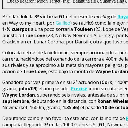
Luego llegaron: Moon Target (Ing), Balantina (Irl), Sukanya (Ing),
Brindándole la
3
ª victoria G1
del presente
meeting
de
Roya
en Way to my Heart, por
Galileo
) se ratificó como la mejo
1-½ cuerpos
a una poco sortaria
Touleen
(23, Lope de Veg
puesto a
True Love
(23, No Nay Never en Alluringly, por F
Cracksman en Lunar Corona, por Dansili), otra que tuvo se
Colocada detrás de la velocidad, siempre accionando afuera
carrera, haciéndose del comando de la carrera a 400m de l
sus rivales y se aproximó a la meta sin mayores peligros, pe
acción de
True Love
, esta bajo la monta de
Wayne Lordan
Ganadora por vez primera en su 2ª actuación (
Cork
, 1400
grama,
julio/09
) el año pasado,
Precise
inició su ruta selec
Wayne Lordan
, superando seis rivales, antesala de su pr
septiembre
, debutando en la distancia, con
Ronan Whela
Newmarket, 1600m, grama,
1:35.46
) el pasado
10 de octu
Debutando como gran favorita este año, con la monta de
campaña, llegando
7
ª
en las 1000 Guineas S. (
G1
, Newmark