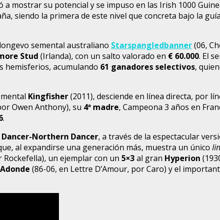
ó a mostrar su potencial y se impuso en las Irish 1000 Guine
ña, siendo la primera de este nivel que concreta bajo la guía 
 longevo semental australiano
Starspangledbanner
(06, Ch
more Stud
(Irlanda), con un salto valorado en
€
60.000
. El 
bos hemisferios, acumulando
61 ganadores selectivos
, quie
semental
Kingfisher
(2011), desciende en línea directa, por lí
por Owen Anthony), su
4
ª
madre
, Campeona 3 años en Franc
6
.
 Dancer-Northern Dancer
, a través de la espectacular ver
 que, al expandirse una generación más, muestra un único
li
r Rockefella), un ejemplar con un
5×3
al gran
Hyperion
(1930
 Adonde
(86-06, en Lettre D’Amour, por Caro) y el importan