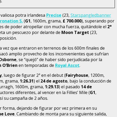
).
a valiosa potra irlandesa
Precise
(23,
Starspangledbanner
ronation S.
(
G1
, 1600m, grama,
£ 700.000
), superando por
tes de poder atropellar con mucha fuerza, quitándole el
2°
meta un pescuezo por delante de
Moon Target
(23,
posición.
a vez que entraron en terrenos de los 600m finales de
acó amplio provecho de los inconvenientes que sufrían
 Osborne
, se “quejó” de haber sido perjudicada por la
n O’Brien
en temporadas de
Royal Ascot
.
y
, luego de figurar 2ª en el debut (
Fairyhouse
, 1200m,
m, grama,
1:26.31
) el
24 de agosto
, bajo la conducción de
Curragh, 1600m, grama,
1:29.13
) el pasado
14 de
ctores diferentes, al vencer en la Fillies’ Mile (
G1
,
así su campaña de 2 años.
 forma, dejando de figurar por vez primera en su
ue Love
. Cambiando de monta para su siguiente salida,