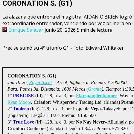
CORONATION S. (G1)
La alazana que entrena el magistral AIDAN O’BRIEN logró t
extraordinario entrenador, venciendo por vez primera en
Enrique Salazar
junio 20, 2026
5 min de lectura
Precise sumó su 4° triunfo G1 - Foto: Edward Whitaker
CORONATION S. (G1)
Jun 19-26,
Royal Ascot
– Ascot, Inglaterra. Premio: £ 700.000.
Para: Potras 3a. Distancia: 1600 Metros (
Grama
). Tiempo: 1:39.
1°
PRECISE
(Irl), 128, h. a. 3, por
Starspangledbanner
–Way to
Ryan Moore
. Criador:
Whisperview Trading Ltd. (Irlanda)
Premi
2°
Touleen
(Ing), 128, h. c. 3, por
Lope de Vega
–Talaayeb, por Da
(Inglaterra) -Llegó a 1 1/2 c. Premio: £150.500
3°
True Love
(Irl), 128, h. c. 3, por
No Nay Never
–Alluringly, p
Criador:
Coolmore (Irlanda) -Llegó a 1 3/4 c. Premio: £75.320