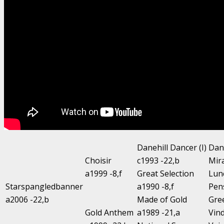
Danehill Dancer (I)
Dane
Choisir
c1993 -22,b
Mir
a1999 -8,f
Great Selection
Lun
Starspangledbanner
a1990 -8,f
Pen
a2006 -22,b
Made of Gold
Gree
Gold Anthem
a1989 -21,a
Vind