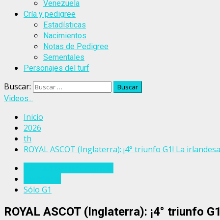
Venezuela
Cría y pedigree
Estadísticas
Nacimientos
Notas de Pedigree
Sementales
Personajes del turf
Buscar:
Videos...
Inicio
2026
th
ROYAL ASCOT (Inglaterra): ¡4° triunfo G1! La irland
Eventos del turf mundial
Inglaterra
Sólo G1
ROYAL ASCOT (Inglaterra): ¡4° triunfo G