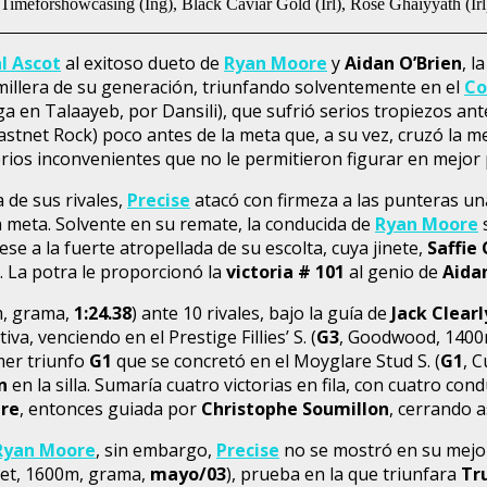
 Timeforshowcasing (Ing), Black Caviar Gold (Irl), Rose Ghaiyyath (Irl
l Ascot
al exitoso dueto de
Ryan Moore
y
Aidan O’Brien
, l
r millera de su generación, triunfando solventemente en el
Co
a en Talaayeb, por Dansili), que sufrió serios tropiezos an
astnet Rock) poco antes de la meta que, a su vez, cruzó la 
rios inconvenientes que no le permitieron figurar en mejor 
 de sus rivales,
Precise
atacó con firmeza a las punteras un
a meta. Solvente en su remate, la conducida de
Ryan Moore
s
se a la fuerte atropellada de su escolta, cuya jinete,
Saffie
. La potra le proporcionó la
victoria # 101
al genio de
Aida
m, grama,
1:24.38
) ante 10 rivales, bajo la guía de
Jack Clearl
tiva, venciendo en el Prestige Fillies’ S. (
G3
, Goodwood, 1400
imer triunfo
G1
que se concretó en el Moyglare Stud S. (
G1
, 
n
en la silla. Sumaría cuatro victorias en fila, con cuatro condu
bre
, entonces guiada por
Christophe Soumillon
, cerrando 
Ryan Moore
, sin embargo,
Precise
no se mostró en su mejor
et, 1600m, grama,
mayo/03
), prueba en la que triunfara
Tr