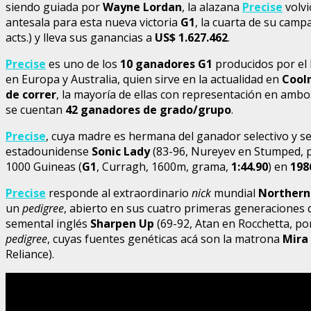
siendo guiada por
Wayne Lordan
, la alazana
Precise
volvi
antesala para esta nueva victoria
G1
, la cuarta de su campa
acts.) y lleva sus ganancias a
US$ 1.627.462
.
Precise
es uno de los
10 ganadores G1
producidos por el
en Europa y Australia, quien sirve en la actualidad en
Cool
de correr
, la mayoría de ellas con representación en am
se cuentan
42 ganadores de grado/grupo
.
Precise
, cuya madre es hermana del ganador selectivo y 
estadounidense
Sonic Lady
(83-96, Nureyev en Stumped, 
1000 Guineas (
G1
, Curragh, 1600m, grama,
1:44.90
) en
198
Precise
responde al extraordinario
nick
mundial
Northern
un
pedigree
, abierto en sus cuatro primeras generaciones
semental inglés
Sharpen Up
(69-92, Atan en Rocchetta, po
pedigree
, cuyas fuentes genéticas acá son la matrona
Mira
Reliance).