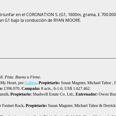
riunfar en el CORONATION S. (G1, 1600m, grama, £ 700.000),
 un G1 bajo la conducción de RYAN MOORE.
58. Pista: Buena a Firme.
 My Heart, por
Galileo
. Propietario:
Susan Magnier, Michael Tabor , 
o:
£396.970.
Campaña:
8 acts., 6-1-0, US$ 1.627.462.
nsili
. Propietario:
Shadwell Estate Co. Ltd.
. Entrenador:
Owen Bur
or Fastnet Rock
. Propietario:
Susan Magnier, Michael Tabor & Derrick