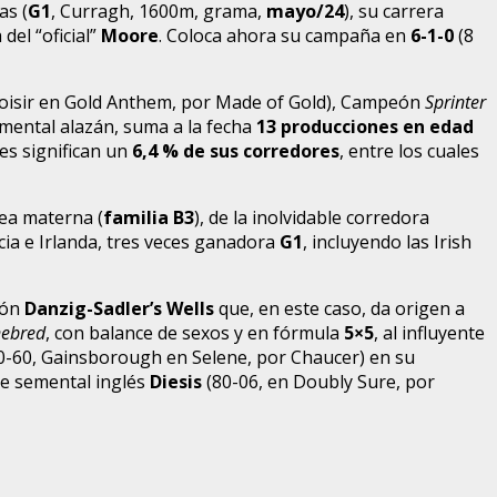
as (
G1
, Curragh, 1600m, grama,
mayo/24
), su carrera
del “oficial”
Moore
. Coloca ahora su campaña en
6-1-0
(8
oisir en Gold Anthem, por Made of Gold), Campeón
Sprinter
semental alazán, suma a la fecha
13 producciones en edad
nes significan un
6,4 % de sus corredores
, entre los cuales
nea materna (
familia B3
), de la inolvidable corredora
ia e Irlanda, tres veces ganadora
G1
, incluyendo las Irish
sión
Danzig-Sadler’s Wells
que, en este caso, da origen a
nebred
, con balance de sexos y en fórmula
5×5
, al influyente
-60, Gainsborough en Selene, por Chaucer) en su
te semental inglés
Diesis
(80-06, en Doubly Sure, por