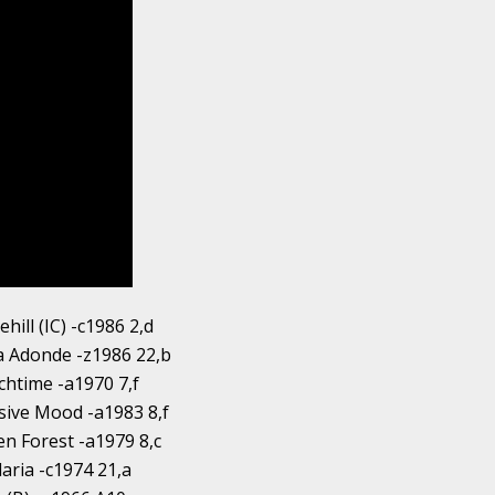
hill (IC) -c1986 2,d
a Adonde -z1986 22,b
chtime -a1970 7,f
sive Mood -a1983 8,f
n Forest -a1979 8,c
aria -c1974 21,a