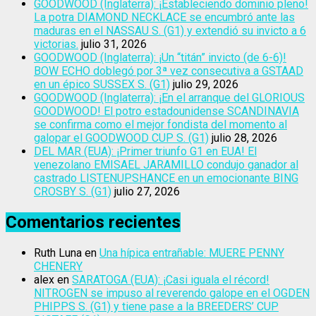
GOODWOOD (Inglaterra): ¡Estableciendo dominio pleno!
La potra DIAMOND NECKLACE se encumbró ante las
maduras en el NASSAU S. (G1) y extendió su invicto a 6
victorias.
julio 31, 2026
GOODWOOD (Inglaterra): ¡Un “titán” invicto (de 6-6)!
BOW ECHO doblegó por 3ª vez consecutiva a GSTAAD
en un épico SUSSEX S. (G1)
julio 29, 2026
GOODWOOD (Inglaterra): ¡En el arranque del GLORIOUS
GOODWOOD! El potro estadounidense SCANDINAVIA
se confirma como el mejor fondista del momento al
galopar el GOODWOOD CUP S. (G1)
julio 28, 2026
DEL MAR (EUA): ¡Primer triunfo G1 en EUA! El
venezolano EMISAEL JARAMILLO condujo ganador al
castrado LISTENUPSHANCE en un emocionante BING
CROSBY S. (G1)
julio 27, 2026
Comentarios recientes
Ruth Luna
en
Una hípica entrañable: MUERE PENNY
CHENERY
alex
en
SARATOGA (EUA): ¡Casi iguala el récord!
NITROGEN se impuso al reverendo galope en el OGDEN
PHIPPS S. (G1) y tiene pase a la BREEDERS’ CUP