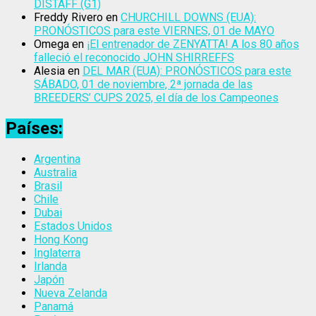
DISTAFF (G1)
Freddy Rivero
en
CHURCHILL DOWNS (EUA):
PRONÓSTICOS para este VIERNES, 01 de MAYO
Omega
en
¡El entrenador de ZENYATTA! A los 80 años
falleció el reconocido JOHN SHIRREFFS
Alesia
en
DEL MAR (EUA): PRONÓSTICOS para este
SÁBADO, 01 de noviembre, 2ª jornada de las
BREEDERS’ CUPS 2025, el día de los Campeones
Países:
Argentina
Australia
Brasil
Chile
Dubai
Estados Unidos
Hong Kong
Inglaterra
Irlanda
Japón
Nueva Zelanda
Panamá