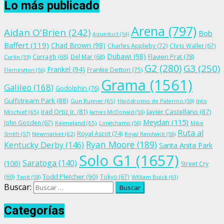
Lo más publicado
Arena
(797)
Aidan O'Brien
(242)
Bob
Aqueduct
(54)
Baffert
(119)
Chad Brown
(98)
Charles Appleby
(72)
Chris Waller
(67)
Dubawi
(98)
Flavien Prat
(78)
Curragh
(68)
Del Mar
(68)
Curlin
(59)
G2
(280)
G3
(250)
Frankel
(94)
Frankie Dettori
(75)
Flemington
(56)
Grama
(1561)
Galileo
(168)
Godolphin
(76)
Gulfstream Park
(88)
Gun Runner
(65)
Hipódromo de Palermo
(59)
Into
Irad Ortiz Jr.
(81)
Javier Castellano
(87)
Mischief
(65)
James McDonald
(56)
Meydan
(115)
John Gosden
(67)
Keeneland
(65)
Longchamp
(56)
Mike
Ruta al
Royal Ascot
(74)
Smith
(57)
Newmarket
(62)
Royal Randwick
(56)
Ryan Moore
(189)
Kentucky Derby
(146)
Santa Anita Park
Solo G1
(1657)
Saratoga
(140)
(106)
Street Cry
Todd Pletcher
(90)
(69)
Tokyo
(67)
Tapit
(58)
William Buick
(61)
Buscar:
Categorías