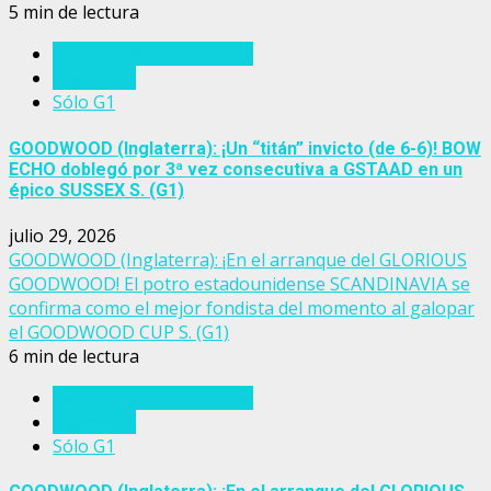
5 min de lectura
Eventos del turf mundial
Inglaterra
Sólo G1
GOODWOOD (Inglaterra): ¡Un “titán” invicto (de 6-6)! BOW
ECHO doblegó por 3ª vez consecutiva a GSTAAD en un
épico SUSSEX S. (G1)
julio 29, 2026
GOODWOOD (Inglaterra): ¡En el arranque del GLORIOUS
GOODWOOD! El potro estadounidense SCANDINAVIA se
confirma como el mejor fondista del momento al galopar
el GOODWOOD CUP S. (G1)
6 min de lectura
Eventos del turf mundial
Inglaterra
Sólo G1