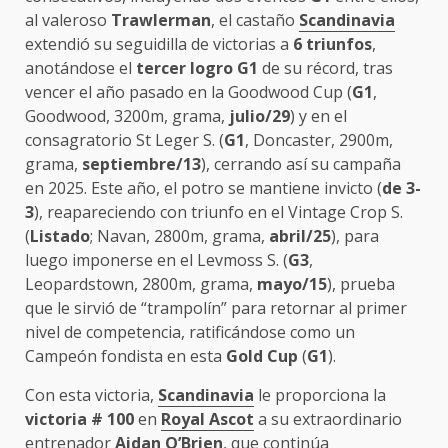
al valeroso
Trawlerman
, el castaño
Scandinavia
extendió su seguidilla de victorias a
6 triunfos
,
anotándose el
tercer logro G1
de su récord, tras
vencer el año pasado en la Goodwood Cup (
G1
,
Goodwood, 3200m, grama,
julio/29
) y en el
consagratorio St Leger S. (
G1
, Doncaster, 2900m,
grama,
septiembre/13
), cerrando así su campaña
en 2025. Este año, el potro se mantiene invicto (
de 3-
3
), reapareciendo con triunfo en el Vintage Crop S.
(
Listado
; Navan, 2800m, grama,
abril/25
), para
luego imponerse en el Levmoss S. (
G3
,
Leopardstown, 2800m, grama,
mayo/15
), prueba
que le sirvió de “trampolín” para retornar al primer
nivel de competencia, ratificándose como un
Campeón fondista en esta
Gold Cup
(
G1
).
Con esta victoria,
Scandinavia
le proporciona la
victoria # 100
en
Royal Ascot
a su extraordinario
entrenador
Aidan O’Brien
, que continúa