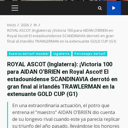
MENÚ
PRINCIPAL
Inicio
2026
th
ROYAL ASCOT (Inglaterra): ¡Victoria 100 para AIDAN O’BRIEN en
Royal Ascot! El estadounidense SCANDINAVIA derrotó en gran
final al irlandés TRAWLERMAN en la extenuante GOLD CUP (G1)
Eventos del turf mundial
Inglaterra
Personajes del turf
ROYAL ASCOT (Inglaterra): ¡Victoria 100
para AIDAN O’BRIEN en Royal Ascot! El
estadounidense SCANDINAVIA derrotó en
gran final al irlandés TRAWLERMAN en la
extenuante GOLD CUP (G1)
En una extraordinaria actuación, el potro que
entrena el “maestro” AIDAN O’BRIEN dio cuenta
de su longevo rival cuando este ya parecía replicar
su triunfo del año pasado, llevándose los honores