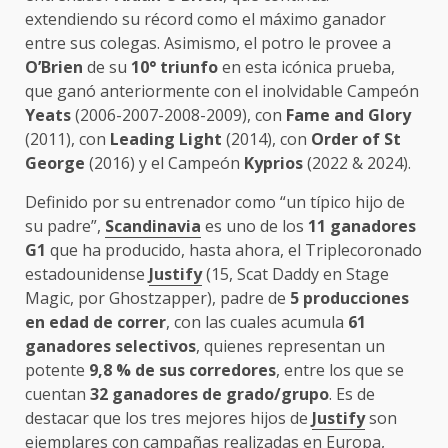
extendiendo su récord como el máximo ganador
entre sus colegas. Asimismo, el potro le provee a
O’Brien
de su
10° triunfo
en esta icónica prueba,
que ganó anteriormente con el inolvidable Campeón
Yeats
(2006-2007-2008-2009), con
Fame and Glory
(2011), con
Leading Light
(2014), con
Order of St
George
(2016) y el Campeón
Kyprios
(2022 & 2024).
Definido por su entrenador como “un típico hijo de
su padre”,
Scandinavia
es uno de los
11 ganadores
G1
que ha producido, hasta ahora, el Triplecoronado
estadounidense
Justify
(15, Scat Daddy en Stage
Magic, por Ghostzapper), padre de
5 producciones
en edad de correr
, con las cuales acumula
61
ganadores selectivos
, quienes representan un
potente
9,8 % de sus corredores
, entre los que se
cuentan
32 ganadores de grado/grupo
. Es de
destacar que los tres mejores hijos de
Justify
son
ejemplares con campañas realizadas en Europa,