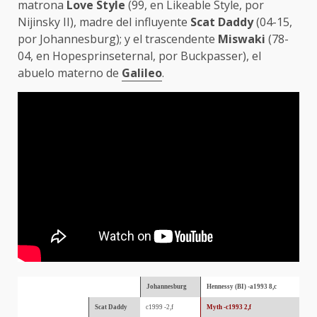
matrona
Love Style
(99, en Likeable Style, por
Nijinsky II), madre del influyente
Scat Daddy
(04-15,
por Johannesburg); y el trascendente
Miswaki
(78-
04, en Hopesprinseternal, por Buckpasser), el
abuelo materno de
Galileo
.
Johannesburg
Hennessy (BI) -a1993 8,c
Scat Daddy
c1999 -2,f
Myth -c1993 2,f