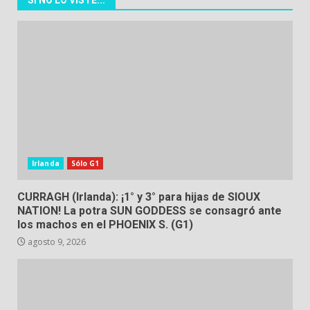
SI NO LO VISTE...
Irlanda
Sólo G1
CURRAGH (Irlanda): ¡1° y 3° para hijas de SIOUX
NATION! La potra SUN GODDESS se consagró ante
los machos en el PHOENIX S. (G1)
agosto 9, 2026