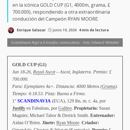
en la icónica GOLD CUP (G1, 4000m, grama, £
700.000), respondiendo a otra extraordinaria
conducción del Campeón RYAN MOORE.
Enrique Salazar
junio 19, 2026
4 min de lectura
Scandinavia llegó a 6 triunfos consecutivos - Foto: Edward Whitaker
GOLD CUP (G1)
Jun 18-26,
Royal Ascot
– Ascot, Inglaterra. Premio: £
700.000.
Para: Ejemplares 4a+. Distancia: 4000 Metros (
Grama
).
Tiempo: 4:18.53. Pista: Buena a Firme.
1°
SCANDINAVIA
(EUA), 129 lbs, m. c. 4a, por
Justify
en Fabulous, por
Galileo
.
Propietario:
Susan
Magnier, Michael Tabor & Derrick Smith.
Entrenador:
Aidan O’Brien.
Jinete:
Ryan Moore
.
Criador:
Orpendale, Cheston & Wynatt (Kentucky).
Premio:
£