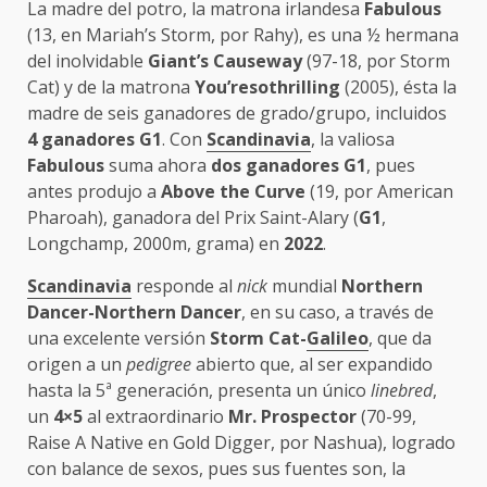
La madre del potro, la matrona irlandesa
Fabulous
(13, en Mariah’s Storm, por Rahy), es una ½ hermana
del inolvidable
Giant’s Causeway
(97-18, por Storm
Cat) y de la matrona
You’resothrilling
(2005), ésta la
madre de seis ganadores de grado/grupo, incluidos
4 ganadores G1
. Con
Scandinavia
, la valiosa
Fabulous
suma ahora
dos ganadores G1
, pues
antes produjo a
Above the Curve
(19, por American
Pharoah), ganadora del Prix Saint-Alary (
G1
,
Longchamp, 2000m, grama) en
2022
.
Scandinavia
responde al
nick
mundial
Northern
Dancer-Northern Dancer
, en su caso, a través de
una excelente versión
Storm Cat-
Galileo
, que da
origen a un
pedigree
abierto que, al ser expandido
hasta la 5ª generación, presenta un único
linebred
,
un
4×5
al extraordinario
Mr. Prospector
(70-99,
Raise A Native en Gold Digger, por Nashua), logrado
con balance de sexos, pues sus fuentes son, la