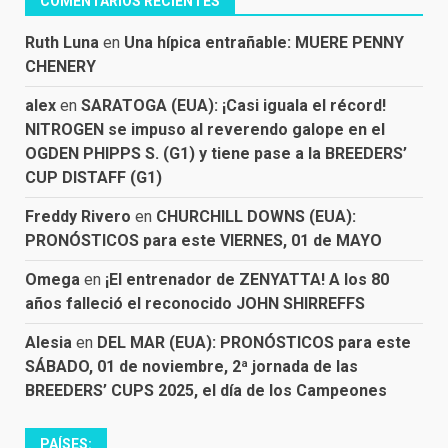
COMENTARIOS RECIENTES
Ruth Luna
en
Una hípica entrañable: MUERE PENNY
CHENERY
alex
en
SARATOGA (EUA): ¡Casi iguala el récord!
NITROGEN se impuso al reverendo galope en el
OGDEN PHIPPS S. (G1) y tiene pase a la BREEDERS’
CUP DISTAFF (G1)
Freddy Rivero
en
CHURCHILL DOWNS (EUA):
PRONÓSTICOS para este VIERNES, 01 de MAYO
Omega
en
¡El entrenador de ZENYATTA! A los 80
años falleció el reconocido JOHN SHIRREFFS
Alesia
en
DEL MAR (EUA): PRONÓSTICOS para este
SÁBADO, 01 de noviembre, 2ª jornada de las
BREEDERS’ CUPS 2025, el día de los Campeones
PAÍSES: