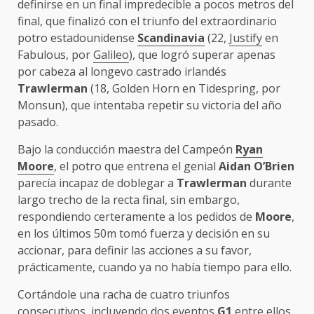
definirse en un final impredecible a pocos metros del
final, que finalizó con el triunfo del extraordinario
potro estadounidense
Scandinavia
(22,
Justify
en
Fabulous, por
Galileo
), que logró superar apenas
por cabeza al longevo castrado irlandés
Trawlerman
(18, Golden Horn en Tidespring, por
Monsun), que intentaba repetir su victoria del año
pasado.
Bajo la conducción maestra del Campeón
Ryan
Moore
, el potro que entrena el genial
Aidan O’Brien
parecía incapaz de doblegar a
Trawlerman
durante
largo trecho de la recta final, sin embargo,
respondiendo certeramente a los pedidos de
Moore
,
en los últimos 50m tomó fuerza y decisión en su
accionar, para definir las acciones a su favor,
prácticamente, cuando ya no había tiempo para ello.
Cortándole una racha de cuatro triunfos
consecutivos, incluyendo dos eventos
G1
entre ellos,