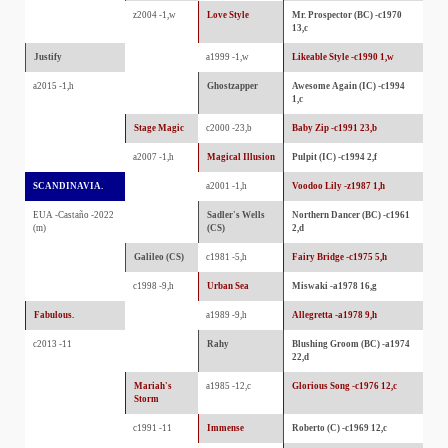
z2004 -1,w
Love Style
Mr. Prospector (BC) -c1970
13,c
Justify
a1999 -1,w
Likeable Style -c1990 1,w
a2015 -1,h
Ghostzapper
Awesome Again (IC) -c1994
1,c
Stage Magic
c2000 -23,b
Baby Zip -c1991 23,b
a2007 -1,h
Magical Illusion
Pulpit (IC) -c1994 2,f
SCANDINAVIA.
a2001 -1,h
Voodoo Lily -z1987 1,h
EUA -Castaño -2022
Sadler's Wells
Northern Dancer (BC) -c1961
(m)
(CS)
2,d
Galileo (CS)
c1981 -5,h
Fairy Bridge -c1975 5,h
c1998 -9,h
Urban Sea
Miswaki -a1978 16,g
Fabulous.
a1989 -9,h
Allegretta -a1978 9,h
c2013 -11
Rahy
Blushing Groom (BC) -a1974
22,d
Mariah's
a1985 -12,c
Glorious Song -c1976 12,c
Storm
c1991 -11
Immense
Roberto (C) -c1969 12,c