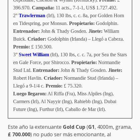
396.970.
Campaña:
11 acts., 7-1-1, US$ 1.727.492.
2°
Trawlerman
(Irl), 130 lbs, c. c. 8a, por Golden Horn
en Tidespring, por Monsun.
Propietario:
Godolphin.
Entrenador:
John & Thady Gosden.
Jinete:
William
Buick.
Criador:
Godolphin (Irlanda) – Llegó a Cabeza.
Premio:
£ 150.500.
3°
Sweet William
(Irl), 130 lbs, c. c. 7a, por Sea the Stars
en Gale Force, por Shirocco.
Propietario:
Normandie
Stud Ltd.
Entrenador:
John & Thady Gosden.
Jinete:
Robert Havlin.
Criador:
Normandie Stud (Irlanda) –
Llegó a 9-1/4 c.
Premio:
£ 75.320.
Luego llegaron:
Al Riffa (Fra), Miss Alpiles (Ing),
Carmers (Irl), Al Nayyir (Ing), Rahiebb (Ing), Dubai
Future (Ing), Furthur (Irl), Caballo de Mar (Irl).
Este año la extenuante
Gold Cup
(
G1
, 4000m, grama,
£
700.000
) no pudo ser más emocionante, al