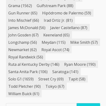
Grama
(1562)
Gulfstream Park
(88)
Gun Runner
(65)
Hipódromo de Palermo
(59)
Into Mischief
(66)
Irad Ortiz Jr.
(81)
James McDonald
(56)
Javier Castellano
(87)
John Gosden
(67)
Keeneland
(65)
Longchamp
(56)
Meydan
(115)
Mike Smith
(57)
Newmarket
(62)
Royal Ascot
(74)
Royal Randwick
(56)
Ruta al Kentucky Derby
(146)
Ryan Moore
(190)
Santa Anita Park
(106)
Saratoga
(141)
Solo G1
(1659)
Street Cry
(69)
Tapit
(58)
Todd Pletcher
(90)
Tokyo
(67)
William Buick
(61)
Buscar: