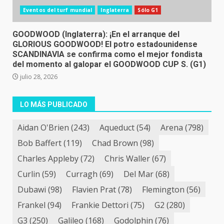
Eventos del turf mundial
Inglaterra
Sólo G1
GOODWOOD (Inglaterra): ¡En el arranque del
GLORIOUS GOODWOOD! El potro estadounidense
SCANDINAVIA se confirma como el mejor fondista
del momento al galopar el GOODWOOD CUP S. (G1)
julio 28, 2026
LO MÁS PUBLICADO
Aidan O'Brien
(243)
Aqueduct
(54)
Arena
(798)
Bob Baffert
(119)
Chad Brown
(98)
Charles Appleby
(72)
Chris Waller
(67)
Curlin
(59)
Curragh
(69)
Del Mar
(68)
Dubawi
(98)
Flavien Prat
(78)
Flemington
(56)
Frankel
(94)
Frankie Dettori
(75)
G2
(280)
G3
(250)
Galileo
(168)
Godolphin
(76)