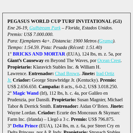
PEGASUS WORLD CUP TURF INVITATIONAL (G1)
Ene 26-19,
Gulfstream Park
– Florida, Estados Unidos.
Premio: US$ 7.000.000.
Para: Ejemplares 4a+. Distancia: 1900 Metros (
Grama
).
Tiempo: 1:54.59. Pista: Pesada (Récord: 1:51.40)
1°
BRICKS AND MORTAR
(EUA), 124 lbs, m. z. 5a, por
Giant’s Causeway
en Beyond The Waves, por
Ocean Crest
.
Propietario:
Klaravich Stables Inc. & William H.
Lawrence.
Entrenador:
Chad Brown
.
Jinete:
Irad Ortiz
Jr.
Criador:
George Strawbridge Jr. (Kentucky).
Premio:
US$ 2.656.650.
Campaña:
8 acts., 6-0-2, US$ 3.018.250.
2°
Magic Wand
(Irl), 112 lbs, h. c. 4a, por Galileo en
Prudenzia, por Dansili.
Propietario:
Susan Magnier, Michael
Tabor & Derrick Smith.
Entrenador:
Aidan O’Brien.
Jinete:
Wayne Lordan.
Criador:
Ecurie des Monceaux & Skymarc
Farm Inc. (Irlanda) – Llegó a 3 c.
Premio:
US$ 796.875.
3°
Delta Prince
(EUA), 124 lbs, m. z. 6a, por Street Cry en
Delta Princess, por A.P. Indy.
Propietario:
Stronach Stables.