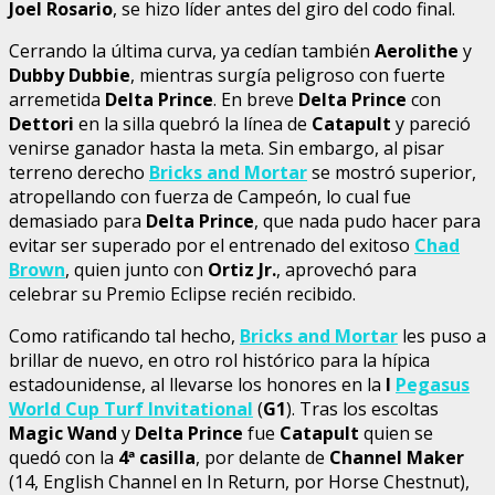
Joel Rosario
, se hizo líder antes del giro del codo final.
Cerrando la última curva, ya cedían también
Aerolithe
y
Dubby Dubbie
, mientras surgía peligroso con fuerte
arremetida
Delta Prince
. En breve
Delta Prince
con
Dettori
en la silla quebró la línea de
Catapult
y pareció
venirse ganador hasta la meta. Sin embargo, al pisar
terreno derecho
Bricks and Mortar
se mostró superior,
atropellando con fuerza de Campeón, lo cual fue
demasiado para
Delta Prince
, que nada pudo hacer para
evitar ser superado por el entrenado del exitoso
Chad
Brown
, quien junto con
Ortiz Jr.
, aprovechó para
celebrar su Premio Eclipse recién recibido.
Como ratificando tal hecho,
Bricks and Mortar
les puso a
brillar de nuevo, en otro rol histórico para la hípica
estadounidense, al llevarse los honores en la
I
Pegasus
World Cup Turf Invitational
(
G1
). Tras los escoltas
Magic Wand
y
Delta Prince
fue
Catapult
quien se
quedó con la
4ª casilla
, por delante de
Channel Maker
(14, English Channel en In Return, por Horse Chestnut),