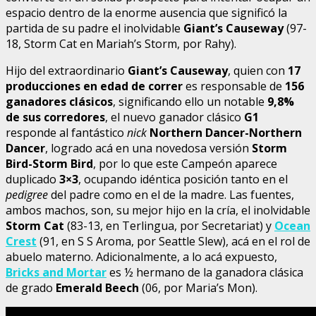
espacio dentro de la enorme ausencia que significó la
partida de su padre el inolvidable
Giant’s Causeway
(97-
18, Storm Cat en Mariah’s Storm, por Rahy).
Hijo del extraordinario
Giant’s Causeway
, quien con
17
producciones en edad de correr
es responsable de
156
ganadores clásicos
, significando ello un notable
9,8%
de sus corredores
, el nuevo ganador clásico
G1
responde al fantástico
nick
Northern Dancer-Northern
Dancer
, logrado acá en una novedosa versión
Storm
Bird-Storm Bird
, por lo que este Campeón aparece
duplicado
3×3
, ocupando idéntica posición tanto en el
pedigree
del padre como en el de la madre. Las fuentes,
ambos machos, son, su mejor hijo en la cría, el inolvidable
Storm Cat
(83-13, en Terlingua, por Secretariat) y
Ocean
Crest
(91, en S S Aroma, por Seattle Slew), acá en el rol de
abuelo materno. Adicionalmente, a lo acá expuesto,
Bricks and Mortar
es ½ hermano de la ganadora clásica
de grado
Emerald Beech
(06, por Maria’s Mon).