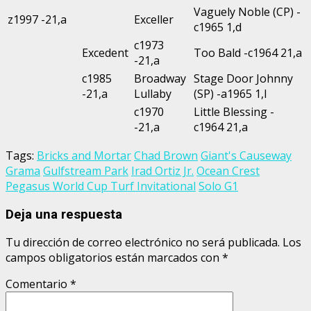
Vaguely Noble (CP) -
z1997 -21,a
Exceller
c1965 1,d
c1973
Excedent
Too Bald -c1964 21,a
-21,a
c1985
Broadway
Stage Door Johnny
-21,a
Lullaby
(SP) -a1965 1,l
c1970
Little Blessing -
-21,a
c1964 21,a
Tags:
Bricks and Mortar
Chad Brown
Giant's Causeway
Grama
Gulfstream Park
Irad Ortiz Jr.
Ocean Crest
Pegasus World Cup Turf Invitational
Solo G1
Deja una respuesta
Tu dirección de correo electrónico no será publicada.
Los
campos obligatorios están marcados con
*
Comentario
*