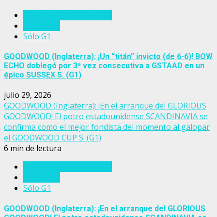
Eventos del turf mundial
Inglaterra
Sólo G1
GOODWOOD (Inglaterra): ¡Un “titán” invicto (de 6-6)! BOW
ECHO doblegó por 3ª vez consecutiva a GSTAAD en un
épico SUSSEX S. (G1)
julio 29, 2026
GOODWOOD (Inglaterra): ¡En el arranque del GLORIOUS
GOODWOOD! El potro estadounidense SCANDINAVIA se
confirma como el mejor fondista del momento al galopar
el GOODWOOD CUP S. (G1)
6 min de lectura
Eventos del turf mundial
Inglaterra
Sólo G1
GOODWOOD (Inglaterra): ¡En el arranque del GLORIOUS