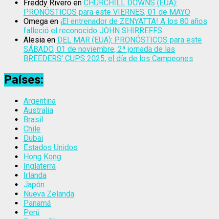
Freddy Rivero
en
CHURCHILL DOWNS (EUA):
PRONÓSTICOS para este VIERNES, 01 de MAYO
Omega
en
¡El entrenador de ZENYATTA! A los 80 años
falleció el reconocido JOHN SHIRREFFS
Alesia
en
DEL MAR (EUA): PRONÓSTICOS para este
SÁBADO, 01 de noviembre, 2ª jornada de las
BREEDERS’ CUPS 2025, el día de los Campeones
Países:
Argentina
Australia
Brasil
Chile
Dubai
Estados Unidos
Hong Kong
Inglaterra
Irlanda
Japón
Nueva Zelanda
Panamá
Perú