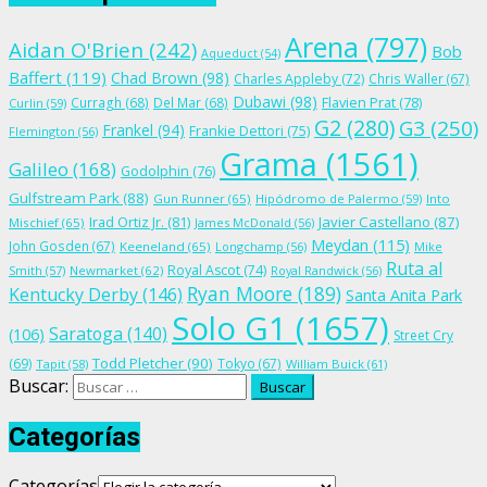
Arena
(797)
Aidan O'Brien
(242)
Bob
Aqueduct
(54)
Baffert
(119)
Chad Brown
(98)
Charles Appleby
(72)
Chris Waller
(67)
Dubawi
(98)
Flavien Prat
(78)
Curragh
(68)
Del Mar
(68)
Curlin
(59)
G2
(280)
G3
(250)
Frankel
(94)
Frankie Dettori
(75)
Flemington
(56)
Grama
(1561)
Galileo
(168)
Godolphin
(76)
Gulfstream Park
(88)
Gun Runner
(65)
Hipódromo de Palermo
(59)
Into
Irad Ortiz Jr.
(81)
Javier Castellano
(87)
Mischief
(65)
James McDonald
(56)
Meydan
(115)
John Gosden
(67)
Keeneland
(65)
Longchamp
(56)
Mike
Ruta al
Royal Ascot
(74)
Smith
(57)
Newmarket
(62)
Royal Randwick
(56)
Ryan Moore
(189)
Kentucky Derby
(146)
Santa Anita Park
Solo G1
(1657)
Saratoga
(140)
(106)
Street Cry
Todd Pletcher
(90)
(69)
Tokyo
(67)
Tapit
(58)
William Buick
(61)
Buscar:
Categorías
Categorías