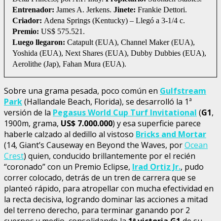
Entrenador:
James A. Jerkens.
Jinete:
Frankie Dettori.
Criador:
Adena Springs (Kentucky) – Llegó a 3-1/4 c.
Premio:
US$ 575.521.
Luego llegaron:
Catapult (EUA), Channel Maker (EUA),
Yoshida (EUA), Next Shares (EUA), Dubby Dubbies (EUA),
Aerolithe (Jap), Fahan Mura (EUA).
Sobre una grama pesada, poco común en
Gulfstream
Park
(Hallandale Beach, Florida), se desarrolló la 1ª
versión de la
Pegasus World Cup Turf Invitational
(
G1
,
1900m, grama,
US$ 7.000.000
) y esa superficie parece
haberle calzado al dedillo al vistoso
Bricks and Mortar
(14, Giant’s Causeway en Beyond the Waves, por
Ocean
Crest
) quien, conducido brillantemente por el recién
“coronado” con un Premio Eclipse,
Irad Ortiz Jr.
, pudo
correr colocado, detrás de un tren de carrera que se
planteó rápido, para atropellar con mucha efectividad en
la recta decisiva, logrando dominar las acciones a mitad
del terreno derecho, para terminar ganando por 2
cuerpos y medio, consolidando la
1ª victoria G1
de su