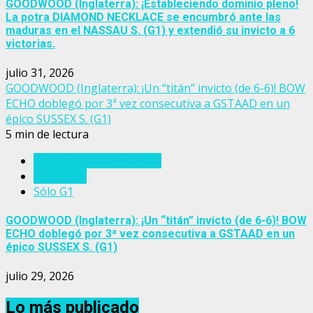
GOODWOOD (Inglaterra): ¡Estableciendo dominio pleno!
La potra DIAMOND NECKLACE se encumbró ante las
maduras en el NASSAU S. (G1) y extendió su invicto a 6
victorias.
julio 31, 2026
GOODWOOD (Inglaterra): ¡Un “titán” invicto (de 6-6)! BOW
ECHO doblegó por 3ª vez consecutiva a GSTAAD en un
épico SUSSEX S. (G1)
5 min de lectura
Eventos del turf mundial
Inglaterra
Sólo G1
GOODWOOD (Inglaterra): ¡Un “titán” invicto (de 6-6)! BOW
ECHO doblegó por 3ª vez consecutiva a GSTAAD en un
épico SUSSEX S. (G1)
julio 29, 2026
Lo más publicado