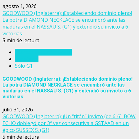
agosto 1, 2026
GOODWOOD (Inglaterra): ¡Estableciendo dominio pleno!
La potra DIAMOND NECKLACE se encumbró ante las
maduras en el NASSAU S. (G1) y extendió su invicto a 6
victorias.
5 min de lectura
Eventos del turf mundial
Inglaterra
Sólo G1
GOODWOOD (Inglaterra): ¡Estableciendo dominio pleno!
La potra DIAMOND NECKLACE se encumbró ante las
maduras en el NASSAU S. (G1) y extendió su invicto a 6
victorias.
julio 31, 2026
GOODWOOD (Inglaterra): ¡Un “titán” invicto (de 6-6)! BOW
ECHO doblegó por 3ª vez consecutiva a GSTAAD en un
épico SUSSEX S. (G1)
5 min de lectura