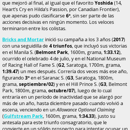
que mejoró al final, al igual que el favorito
Yoshida
(14,
Heart’s Cry en Hilda’s Passion, por Canadian Frontier),
que apenas pudo clasificarse
6º
, sin ser parte de las
acciones decisivas en ningún momento. Los veloces
terminaron entre los colistas.
Bricks and Mortar
inició su campaña a los 3 años (
2017
)
con una seguidilla de
4 triunfos
, que incluyó sus victorias
en el Manila S. (
Belmont Park
, 1600m, grama,
1:33.12
),
ocurrido el celebrado 4 de julio, y en el National Museum
of Racing Hall of Fame S. (
G2
, Saratoga, 1700m, grama,
1:39.47
) un mes después. Correría dos veces más ese año,
figurando
3º
en el Saranac S. (
G3
, Saratoga, 1800m,
grama,
septiembre/02
) y en el Hill Prince S. (
G3
, Belmont
Park, 1800m, grama,
octubre/07
), luego de lo cual
entraría en un período de inactividad que se alargó por
más de un año, hasta diciembre pasado cuando volvió a
escena, venciendo en un
Allowance Optional Claiming
(
Gulfstream Park
, 1600m, grama,
1:34.33
), justo su
antesala para este triunfo consagratorio, que le
convierte en un sólido prospecto para intentar ocupar un