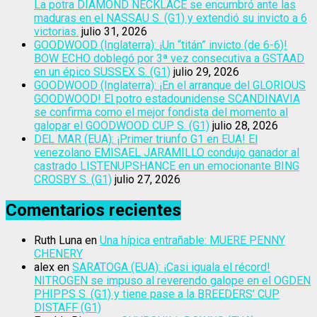
La potra DIAMOND NECKLACE se encumbró ante las
maduras en el NASSAU S. (G1) y extendió su invicto a 6
victorias.
julio 31, 2026
GOODWOOD (Inglaterra): ¡Un “titán” invicto (de 6-6)!
BOW ECHO doblegó por 3ª vez consecutiva a GSTAAD
en un épico SUSSEX S. (G1)
julio 29, 2026
GOODWOOD (Inglaterra): ¡En el arranque del GLORIOUS
GOODWOOD! El potro estadounidense SCANDINAVIA
se confirma como el mejor fondista del momento al
galopar el GOODWOOD CUP S. (G1)
julio 28, 2026
DEL MAR (EUA): ¡Primer triunfo G1 en EUA! El
venezolano EMISAEL JARAMILLO condujo ganador al
castrado LISTENUPSHANCE en un emocionante BING
CROSBY S. (G1)
julio 27, 2026
Comentarios recientes
Ruth Luna
en
Una hípica entrañable: MUERE PENNY
CHENERY
alex
en
SARATOGA (EUA): ¡Casi iguala el récord!
NITROGEN se impuso al reverendo galope en el OGDEN
PHIPPS S. (G1) y tiene pase a la BREEDERS’ CUP
DISTAFF (G1)