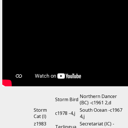
Northern Dancer
Storm Bird
(BC) -c1961 2,d
Storm
South Ocean -c1967
c1978 -4,j
Cat (I)
4,j
z1983
Secretariat (IC) -
Terlingua