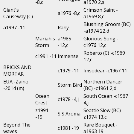
-8,c
a1970 2,s
Giant's
Crimson Saint -
a1976 -8,c
Causeway (C)
a1969 8,c
Blushing Groom (BC)
a1997 -11
Rahy
-a1974 22,d
Mariah's
a1985
Glorious Song -
Storm
-12,c
c1976 12,c
Roberto (C) -c1969
c1991 -11
Immense
12,c
BRICKS AND
c1979 -11
Imsodear -c1967 11
MORTAR
EUA -Zaino
Northern Dancer
Storm Bird
-2014 (m)
(BC) -c1961 2,d
Ocean
South Ocean -c1967
c1978 -4,j
Crest
4,j
z1991
Seattle Slew (BC) -
S S Aroma
-19
z1974 13,c
Beyond The
Rare Bouquet -
c1981 -19
waves
a1963 19