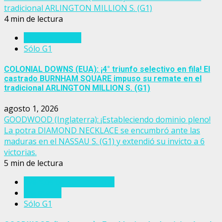
tradicional ARLINGTON MILLION S. (G1)
4 min de lectura
Estados Unidos
Sólo G1
COLONIAL DOWNS (EUA): ¡4° triunfo selectivo en fila! El
castrado BURNHAM SQUARE impuso su remate en el
tradicional ARLINGTON MILLION S. (G1)
agosto 1, 2026
GOODWOOD (Inglaterra): ¡Estableciendo dominio pleno!
La potra DIAMOND NECKLACE se encumbró ante las
maduras en el NASSAU S. (G1) y extendió su invicto a 6
victorias.
5 min de lectura
Eventos del turf mundial
Inglaterra
Sólo G1