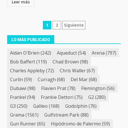
Leer más
Navegación
1
2
Siguiente
de
LO MÁS PUBLICADO
entradas
Aidan O'Brien
(242)
Aqueduct
(54)
Arena
(797)
Bob Baffert
(119)
Chad Brown
(98)
Charles Appleby
(72)
Chris Waller
(67)
Curlin
(59)
Curragh
(68)
Del Mar
(68)
Dubawi
(98)
Flavien Prat
(78)
Flemington
(56)
Frankel
(94)
Frankie Dettori
(75)
G2
(280)
G3
(250)
Galileo
(168)
Godolphin
(76)
Grama
(1561)
Gulfstream Park
(88)
Gun Runner
(65)
Hipódromo de Palermo
(59)