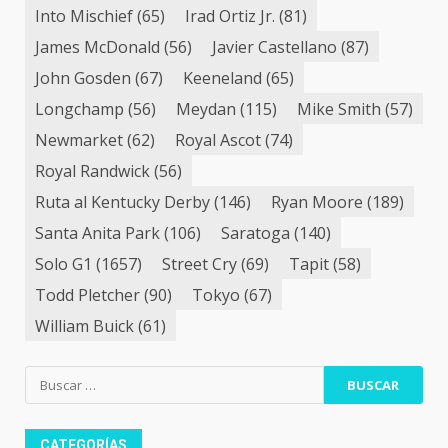
Into Mischief
(65)
Irad Ortiz Jr.
(81)
James McDonald
(56)
Javier Castellano
(87)
John Gosden
(67)
Keeneland
(65)
Longchamp
(56)
Meydan
(115)
Mike Smith
(57)
Newmarket
(62)
Royal Ascot
(74)
Royal Randwick
(56)
Ruta al Kentucky Derby
(146)
Ryan Moore
(189)
Santa Anita Park
(106)
Saratoga
(140)
Solo G1
(1657)
Street Cry
(69)
Tapit
(58)
Todd Pletcher
(90)
Tokyo
(67)
William Buick
(61)
Buscar:
CATEGORÍAS