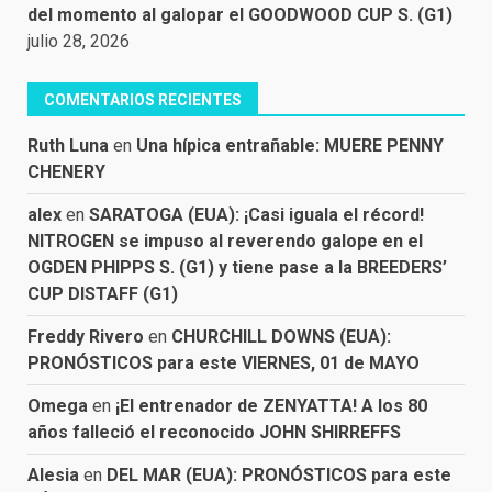
del momento al galopar el GOODWOOD CUP S. (G1)
julio 28, 2026
COMENTARIOS RECIENTES
Ruth Luna
en
Una hípica entrañable: MUERE PENNY
CHENERY
alex
en
SARATOGA (EUA): ¡Casi iguala el récord!
NITROGEN se impuso al reverendo galope en el
OGDEN PHIPPS S. (G1) y tiene pase a la BREEDERS’
CUP DISTAFF (G1)
Freddy Rivero
en
CHURCHILL DOWNS (EUA):
PRONÓSTICOS para este VIERNES, 01 de MAYO
Omega
en
¡El entrenador de ZENYATTA! A los 80
años falleció el reconocido JOHN SHIRREFFS
Alesia
en
DEL MAR (EUA): PRONÓSTICOS para este