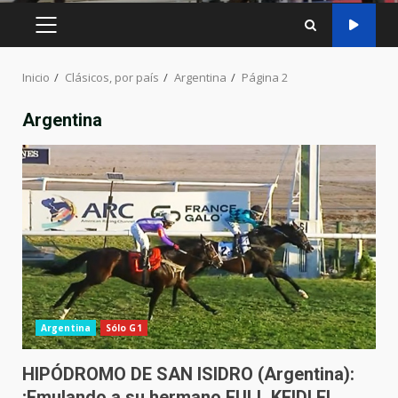
MENÚ
PRINCIPAL
Inicio
Clásicos, por país
Argentina
Página 2
Argentina
Argentina
Sólo G1
HIPÓDROMO DE SAN ISIDRO (Argentina):
¡Emulando a su hermano FULL KEID! El