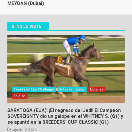
MEYDAN (Dubai)
SI NO LO VISTE...
Breeders' Cup Challenge
Estados Unidos
Noticias
Sólo G1
SARATOGA (EUA): ¡El regreso del Jedi! El Campeón
SOVEREIGNTY dio un galope en el WHITNEY S. (G1) y
se apuntó en la BREEDERS’ CUP CLASSIC (G1)
agosto 9, 2026