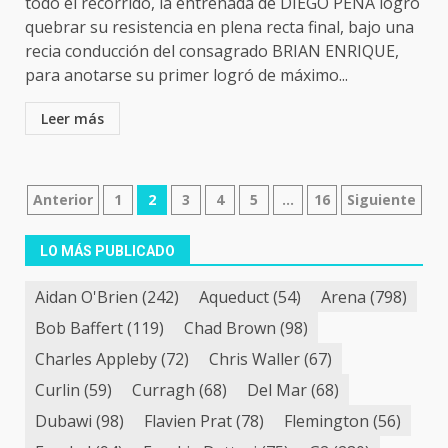
todo el recorrido, la entrenada de DIEGO PEÑA logró
quebrar su resistencia en plena recta final, bajo una
recia conducción del consagrado BRIAN ENRIQUE,
para anotarse su primer logró de máximo...
Leer más
Navegación
Anterior
1
2
3
4
5
…
16
Siguiente
de
LO MÁS PUBLICADO
entradas
Aidan O'Brien
(242)
Aqueduct
(54)
Arena
(798)
Bob Baffert
(119)
Chad Brown
(98)
Charles Appleby
(72)
Chris Waller
(67)
Curlin
(59)
Curragh
(68)
Del Mar
(68)
Dubawi
(98)
Flavien Prat
(78)
Flemington
(56)