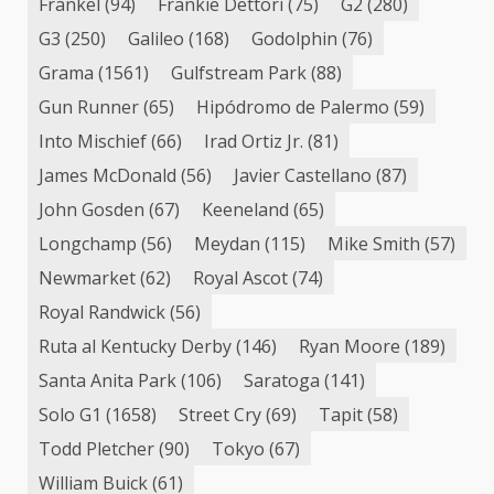
Frankel
(94)
Frankie Dettori
(75)
G2
(280)
G3
(250)
Galileo
(168)
Godolphin
(76)
Grama
(1561)
Gulfstream Park
(88)
Gun Runner
(65)
Hipódromo de Palermo
(59)
Into Mischief
(66)
Irad Ortiz Jr.
(81)
James McDonald
(56)
Javier Castellano
(87)
John Gosden
(67)
Keeneland
(65)
Longchamp
(56)
Meydan
(115)
Mike Smith
(57)
Newmarket
(62)
Royal Ascot
(74)
Royal Randwick
(56)
Ruta al Kentucky Derby
(146)
Ryan Moore
(189)
Santa Anita Park
(106)
Saratoga
(141)
Solo G1
(1658)
Street Cry
(69)
Tapit
(58)
Todd Pletcher
(90)
Tokyo
(67)
William Buick
(61)