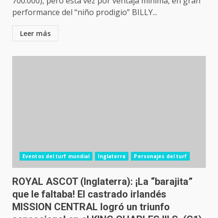
700.000), pero esta vez por ventaja mínima, en gran
performance del “niño prodigio” BILLY...
Leer más
Eventos del turf mundial
Inglaterra
Personajes del turf
ROYAL ASCOT (Inglaterra): ¡La “barajita”
que le faltaba! El castrado irlandés
MISSION CENTRAL logró un triunfo