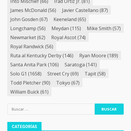
Into Mischief
(66)
Irad Ortiz Jr.
(81)
James McDonald
(56)
Javier Castellano
(87)
John Gosden
(67)
Keeneland
(65)
Longchamp
(56)
Meydan
(115)
Mike Smith
(57)
Newmarket
(62)
Royal Ascot
(74)
Royal Randwick
(56)
Ruta al Kentucky Derby
(146)
Ryan Moore
(189)
Santa Anita Park
(106)
Saratoga
(141)
Solo G1
(1658)
Street Cry
(69)
Tapit
(58)
Todd Pletcher
(90)
Tokyo
(67)
William Buick
(61)
Buscar:
CATEGORÍAS