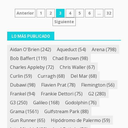
Navegación
Anterior
1
2
3
4
5
6
…
32
Siguiente
de
entradas
LO MÁS PUBLICADO
Aidan O'Brien
(242)
Aqueduct
(54)
Arena
(798)
Bob Baffert
(119)
Chad Brown
(98)
Charles Appleby
(72)
Chris Waller
(67)
Curlin
(59)
Curragh
(68)
Del Mar
(68)
Dubawi
(98)
Flavien Prat
(78)
Flemington
(56)
Frankel
(94)
Frankie Dettori
(75)
G2
(280)
G3
(250)
Galileo
(168)
Godolphin
(76)
Grama
(1561)
Gulfstream Park
(88)
Gun Runner
(65)
Hipódromo de Palermo
(59)