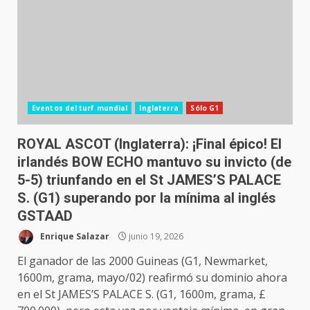
Eventos del turf mundial
Inglaterra
Sólo G1
ROYAL ASCOT (Inglaterra): ¡Final épico! El
irlandés BOW ECHO mantuvo su invicto (de
5-5) triunfando en el St JAMES’S PALACE
S. (G1) superando por la mínima al inglés
GSTAAD
Enrique Salazar
junio 19, 2026
El ganador de las 2000 Guineas (G1, Newmarket,
1600m, grama, mayo/02) reafirmó su dominio ahora
en el St JAMES’S PALACE S. (G1, 1600m, grama, £