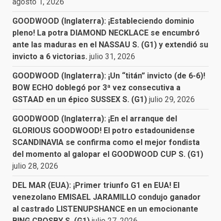
agosto 1, 2026
GOODWOOD (Inglaterra): ¡Estableciendo dominio
pleno! La potra DIAMOND NECKLACE se encumbró
ante las maduras en el NASSAU S. (G1) y extendió su
invicto a 6 victorias.
julio 31, 2026
GOODWOOD (Inglaterra): ¡Un “titán” invicto (de 6-6)!
BOW ECHO doblegó por 3ª vez consecutiva a
GSTAAD en un épico SUSSEX S. (G1)
julio 29, 2026
GOODWOOD (Inglaterra): ¡En el arranque del
GLORIOUS GOODWOOD! El potro estadounidense
SCANDINAVIA se confirma como el mejor fondista
del momento al galopar el GOODWOOD CUP S. (G1)
julio 28, 2026
DEL MAR (EUA): ¡Primer triunfo G1 en EUA! El
venezolano EMISAEL JARAMILLO condujo ganador
al castrado LISTENUPSHANCE en un emocionante
BING CROSBY S. (G1)
julio 27, 2026