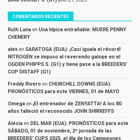
COMENTARIOS RECIENTES
Ruth Luna
en
Una hípica entrañable: MUERE PENNY
CHENERY
alex
en
SARATOGA (EUA): ¡Casi iguala el récord!
NITROGEN se impuso al reverendo galope en el
OGDEN PHIPPS S. (G1) y tiene pase a la BREEDERS’
CUP DISTAFF (G1)
Freddy Rivero
en
CHURCHILL DOWNS (EUA):
PRONÓSTICOS para este VIERNES, 01 de MAYO
Omega
en
¡El entrenador de ZENYATTA! A los 80
años falleció el reconocido JOHN SHIRREFFS
Alesia
en
DEL MAR (EUA): PRONÓSTICOS para este
SÁBADO, 01 de noviembre, 2ª jornada de las
BREEDERS’ CUPS 2025, el día de los Campeones