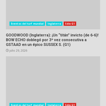
Eventos del turf mundial
Inglaterra
Sólo G1
GOODWOOD (Inglaterra): ¡Un “titán” invicto (de 6-6)!
BOW ECHO doblegó por 3ª vez consecutiva a
GSTAAD en un épico SUSSEX S. (G1)
julio 29, 2026
Eventos del turf mundial
Inglaterra
Sólo G1