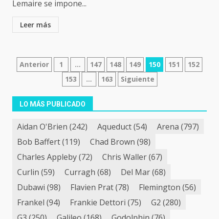
Lemaire se impone...
Leer más
Navegación
Anterior
1
…
147
148
149
150
151
152
153
…
163
Siguiente
de
entradas
LO MÁS PUBLICADO
Aidan O'Brien
(242)
Aqueduct
(54)
Arena
(797)
Bob Baffert
(119)
Chad Brown
(98)
Charles Appleby
(72)
Chris Waller
(67)
Curlin
(59)
Curragh
(68)
Del Mar
(68)
Dubawi
(98)
Flavien Prat
(78)
Flemington
(56)
Frankel
(94)
Frankie Dettori
(75)
G2
(280)
G3
(250)
Galileo
(168)
Godolphin
(76)