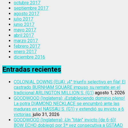
octubre 2017
septiembre 2017
agosto 2017
julio 2017
junio 2017
mayo 2017
abril 2017
marzo 2017
febrero 2017
enero 2017
diciembre 2016
Entradas recientes
COLONIAL DOWNS (EUA): ¡4° triunfo selectivo en fila! El
castrado BURNHAM SQUARE impuso su remate en el
tradicional ARLINGTON MILLION S. (G1)
agosto 1, 2026
GOODWOOD (Inglaterra): ¡Estableciendo dominio pleno!
La potra DIAMOND NECKLACE se encumbró ante las
maduras en el NASSAU S. (G1) y extendió su invicto a 6
victorias.
julio 31, 2026
GOODWOOD (Inglaterra): ¡Un “titán” invicto (de 6-6)!
BOW ECHO doblegó por 3ª vez consecutiva a GSTAAD