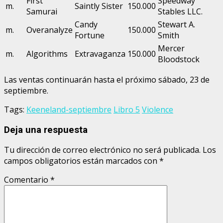
First
Speedway
m.
Saintly Sister
150.000
Samurai
Stables LLC.
Candy
Stewart A.
m.
Overanalyze
150.000
Fortune
Smith
Mercer
m.
Algorithms
Extravaganza
150.000
Bloodstock
Las ventas continuarán hasta el próximo sábado, 23 de
septiembre.
Tags:
Keeneland-septiembre
Libro 5
Violence
Deja una respuesta
Tu dirección de correo electrónico no será publicada.
Los
campos obligatorios están marcados con
*
Comentario
*