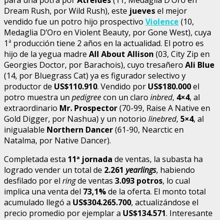
Dream Rush, por Wild Rush), este
jueves
el mejor
vendido fue un potro hijo prospectivo
Violence
(10,
Medaglia D’Oro en Violent Beauty, por Gone West), cuya
1ª producción tiene 2 años en la actualidad. El potro es
hijo de la yegua madre
All About Allison
(03, City Zip en
Georgies Doctor, por Barachois), cuyo tresañero
Ali Blue
(14, por Bluegrass Cat) ya es figurador selectivo y
productor de
US$110.910
. Vendido por
US$180.000
el
potro muestra un
pedigree
con un claro
inbred
,
4×4
, al
extraordinario
Mr. Prospector
(70-99, Raise A Native en
Gold Digger, por Nashua) y un notorio
linebred
,
5×4
, al
inigualable
Northern Dancer
(61-90, Nearctic en
Natalma, por Native Dancer).
Completada esta
11ª jornada
de ventas, la subasta ha
logrado vender un total de
2.261
yearlings
, habiendo
desfilado por el
ring
de ventas
3.093 potros
, lo cual
implica una venta del
73,1%
de la oferta. El monto total
acumulado llegó a
US$304.265.700
, actualizándose el
precio promedio por ejemplar a
US$134.571
. Interesante