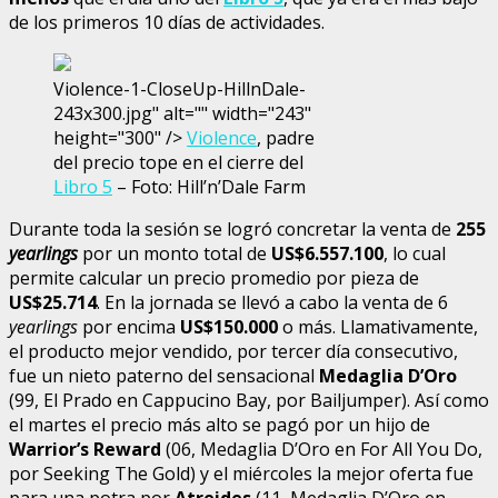
de los primeros 10 días de actividades.
Violence-1-CloseUp-HillnDale-
243x300.jpg" alt="" width="243"
height="300" />
Violence
, padre
del precio tope en el cierre del
Libro 5
– Foto: Hill’n’Dale Farm
Durante toda la sesión se logró concretar la venta de
255
yearlings
por un monto total de
US$6.557.100
, lo cual
permite calcular un precio promedio por pieza de
US$25.714
. En la jornada se llevó a cabo la venta de 6
yearlings
por encima
US$150.000
o más. Llamativamente,
el producto mejor vendido, por tercer día consecutivo,
fue un nieto paterno del sensacional
Medaglia D’Oro
(99, El Prado en Cappucino Bay, por Bailjumper). Así como
el martes el precio más alto se pagó por un hijo de
Warrior’s Reward
(06, Medaglia D’Oro en For All You Do,
por Seeking The Gold) y el miércoles la mejor oferta fue
para una potra por
Atreides
(11, Medaglia D’Oro en