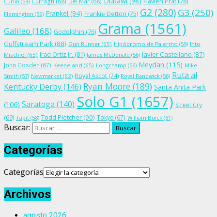
Dubawi
(98)
Flavien Prat
(78)
Curragh
(68)
Del Mar
(68)
Curlin
(59)
G2
(280)
G3
(250)
Frankel
(94)
Frankie Dettori
(75)
Flemington
(56)
Grama
(1561)
Galileo
(168)
Godolphin
(76)
Gulfstream Park
(88)
Gun Runner
(65)
Hipódromo de Palermo
(59)
Into
Irad Ortiz Jr.
(81)
Javier Castellano
(87)
Mischief
(65)
James McDonald
(56)
Meydan
(115)
John Gosden
(67)
Keeneland
(65)
Longchamp
(56)
Mike
Ruta al
Royal Ascot
(74)
Smith
(57)
Newmarket
(62)
Royal Randwick
(56)
Ryan Moore
(189)
Kentucky Derby
(146)
Santa Anita Park
Solo G1
(1657)
Saratoga
(140)
(106)
Street Cry
Todd Pletcher
(90)
(69)
Tokyo
(67)
Tapit
(58)
William Buick
(61)
Buscar:
Categorías
Categorías
Archivos
agosto 2026