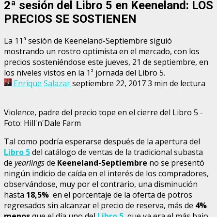
2ª sesión del Libro 5 en Keeneland: LOS
PRECIOS SE SOSTIENEN
La 11ª sesión de Keeneland-Septiembre siguió
mostrando un rostro optimista en el mercado, con los
precios sosteniéndose este jueves, 21 de septiembre, en
los niveles vistos en la 1ª jornada del Libro 5.
Enrique Salazar
septiembre 22, 2017
3 min de lectura
Violence, padre del precio tope en el cierre del Libro 5 -
Foto: Hill'n'Dale Farm
Tal como podría esperarse después de la apertura del
Libro 5
del catálogo de ventas de la tradicional subasta
de
yearlings
de
Keeneland-Septiembre
no se presentó
ningún indicio de caída en el interés de los compradores,
observándose, muy por el contrario, una disminución
hasta
18,5%
en el porcentaje de la oferta de potros
regresados sin alcanzar el precio de reserva, más de
4%
menos
que el día uno del
Libro 5
, que ya era el más bajo