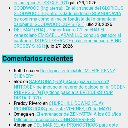
en un épico SUSSEX S. (G1)
julio 29, 2026
GOODWOOD (Inglaterra): ¡En el arranque del GLORIOUS
GOODWOOD! El potro estadounidense SCANDINAVIA
se confirma como el mejor fondista del momento al
galopar el GOODWOOD CUP S. (G1)
julio 28, 2026
DEL MAR (EUA): ¡Primer triunfo G1 en EUA! El
venezolano EMISAEL JARAMILLO condujo ganador al
castrado LISTENUPSHANCE en un emocionante BING
CROSBY S. (G1)
julio 27, 2026
Comentarios recientes
Ruth Luna
en
Una hípica entrañable: MUERE PENNY
CHENERY
alex
en
SARATOGA (EUA): ¡Casi iguala el récord!
NITROGEN se impuso al reverendo galope en el OGDEN
PHIPPS S. (G1) y tiene pase a la BREEDERS’ CUP
DISTAFF (G1)
Freddy Rivero
en
CHURCHILL DOWNS (EUA):
PRONÓSTICOS para este VIERNES, 01 de MAYO
Omega
en
¡El entrenador de ZENYATTA! A los 80 años
falleció el reconocido JOHN SHIRREFFS
Alesia
en
DEL MAR (EUA): PRONÓSTICOS para este