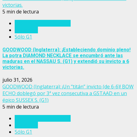
victorias.
5 min de lectura
Eventos del turf mundial
Inglaterra
Sólo G1
GOODWOOD (Inglaterra): ¡Estableciendo dominio pleno!
La potra DIAMOND NECKLACE se encumbró ante las
maduras en el NASSAU S. (G1) y extendió su invicto a 6
victorias.
julio 31, 2026
GOODWOOD (Inglaterra): ¡Un “titán” invicto (de 6-6)! BOW
ECHO doblegó por 3ª vez consecutiva a GSTAAD en un
épico SUSSEX S. (G1)
5 min de lectura
Eventos del turf mundial
Inglaterra
Sólo G1