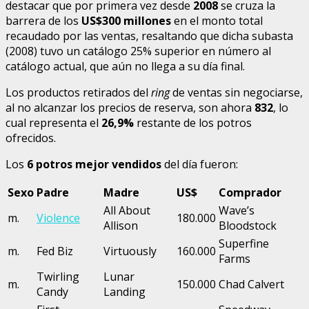
destacar que por primera vez desde
2008
se cruza la
barrera de los
US$300 millones
en el monto total
recaudado por las ventas, resaltando que dicha subasta
(2008) tuvo un catálogo 25% superior en número al
catálogo actual, que aún no llega a su día final.
Los productos retirados del
ring
de ventas sin negociarse,
al no alcanzar los precios de reserva, son ahora
832
, lo
cual representa el
26,9%
restante de los potros
ofrecidos.
Los
6 potros mejor vendidos
del día fueron:
Sexo
Padre
Madre
US$
Comprador
All About
Wave’s
m.
Violence
180.000
Allison
Bloodstock
Superfine
m.
Fed Biz
Virtuously
160.000
Farms
Twirling
Lunar
m.
150.000
Chad Calvert
Candy
Landing