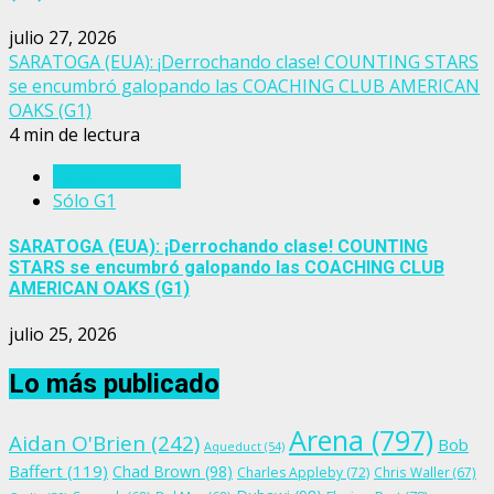
julio 27, 2026
SARATOGA (EUA): ¡Derrochando clase! COUNTING STARS
se encumbró galopando las COACHING CLUB AMERICAN
OAKS (G1)
4 min de lectura
Estados Unidos
Sólo G1
SARATOGA (EUA): ¡Derrochando clase! COUNTING
STARS se encumbró galopando las COACHING CLUB
AMERICAN OAKS (G1)
julio 25, 2026
Lo más publicado
Arena
(797)
Aidan O'Brien
(242)
Bob
Aqueduct
(54)
Baffert
(119)
Chad Brown
(98)
Charles Appleby
(72)
Chris Waller
(67)