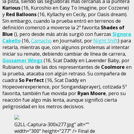
la pista, siendo las seguidoras más cercanas a la puntera
Kurious
(16, Kuroshio en Easy To Imagine, por Cozzene)
y
Red Balloons
(16, Kyllachy en Cecily, por Oasis dream).
Sin embargo, cuando la prueba entró en terrenos de
definición comenzó a moverse la 2ª favorita
Shades of
Blue
(), pero desde más atrás surgió con fuerzas
Signora
Cabello
(16,
Camacho
en Journalist, por
Night Shift
) para
retarla, mientras que, con algunos problemas al intentar
iniciar su remate, debiendo cambiar de línea de carrera,
Gossamer Wings
(16, Scat Daddy en Lavender Baby, por
Rubiano), una de las dos representantes de
Coolmore
en
la prueba, atacaba con algún retraso. Su compañera de
cuadra
So Perfect
(16, Scat Daddy en
Hopeoverexperience, por Songandaprayer), cotizada 5ª
favorita, también fue movida por
Ryan Moore
, pero su
reacción fue algo más lenta, aunque significó cierta
peligrosidad en los metros decisivos.
G2LL-Captura-300x277.jpg" alt=""
width="300" height="277" /> Final de