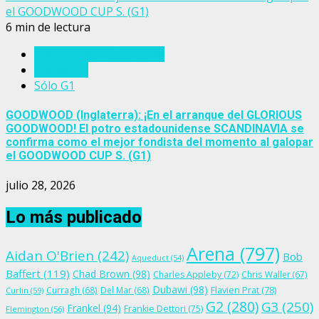
el GOODWOOD CUP S. (G1)
6 min de lectura
Eventos del turf mundial
Inglaterra
Sólo G1
GOODWOOD (Inglaterra): ¡En el arranque del GLORIOUS
GOODWOOD! El potro estadounidense SCANDINAVIA se
confirma como el mejor fondista del momento al galopar
el GOODWOOD CUP S. (G1)
julio 28, 2026
Lo más publicado
Arena
(797)
Aidan O'Brien
(242)
Bob
Aqueduct
(54)
Baffert
(119)
Chad Brown
(98)
Charles Appleby
(72)
Chris Waller
(67)
Dubawi
(98)
Flavien Prat
(78)
Curragh
(68)
Del Mar
(68)
Curlin
(59)
G2
(280)
G3
(250)
Frankel
(94)
Frankie Dettori
(75)
Flemington
(56)