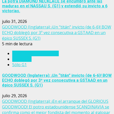
La potra DIAMOND NECKLACE se encumbró ante las
maduras en el NASSAU S. (G1) y extendió su invicto a 6
victorias.
julio 31, 2026
GOODWOOD (Inglaterra): ¡Un “titán” invicto (de 6-6)! BOW
ECHO doblegó por 3ª vez consecutiva a GSTAAD en un
épico SUSSEX S. (G1)
5 min de lectura
Eventos del turf mundial
Inglaterra
Sólo G1
GOODWOOD (Inglaterra): ¡Un “titán” invicto (de 6-6)! BOW
ECHO doblegó por 3ª vez consecutiva a GSTAAD en un
épico SUSSEX S. (G1)
julio 29, 2026
GOODWOOD (Inglaterra): ¡En el arranque del GLORIOUS
GOODWOOD! El potro estadounidense SCANDINAVIA se
confirma como el mejor fondista del momento al galopar