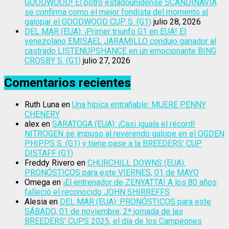
GOODWOOD! El potro estadounidense SCANDINAVIA
se confirma como el mejor fondista del momento al
galopar el GOODWOOD CUP S. (G1)
julio 28, 2026
DEL MAR (EUA): ¡Primer triunfo G1 en EUA! El
venezolano EMISAEL JARAMILLO condujo ganador al
castrado LISTENUPSHANCE en un emocionante BING
CROSBY S. (G1)
julio 27, 2026
Comentarios recientes
Ruth Luna
en
Una hípica entrañable: MUERE PENNY
CHENERY
alex
en
SARATOGA (EUA): ¡Casi iguala el récord!
NITROGEN se impuso al reverendo galope en el OGDEN
PHIPPS S. (G1) y tiene pase a la BREEDERS’ CUP
DISTAFF (G1)
Freddy Rivero
en
CHURCHILL DOWNS (EUA):
PRONÓSTICOS para este VIERNES, 01 de MAYO
Omega
en
¡El entrenador de ZENYATTA! A los 80 años
falleció el reconocido JOHN SHIRREFFS
Alesia
en
DEL MAR (EUA): PRONÓSTICOS para este
SÁBADO, 01 de noviembre, 2ª jornada de las
BREEDERS’ CUPS 2025, el día de los Campeones