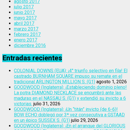
agosto 2017
julio 2017
junio 2017
mayo 2017
abril 2017
marzo 2017
febrero 2017
enero 2017
diciembre 2016
Entradas recientes
COLONIAL DOWNS (EUA): ¡4° triunfo selectivo en fila! El
castrado BURNHAM SQUARE impuso su remate en el
tradicional ARLINGTON MILLION S. (G1)
agosto 1, 2026
GOODWOOD (Inglaterra): ¡Estableciendo dominio pleno!
La potra DIAMOND NECKLACE se encumbró ante las
maduras en el NASSAU S. (G1) y extendió su invicto a 6
victorias.
julio 31, 2026
GOODWOOD (Inglaterra): ¡Un “titán” invicto (de 6-6)!
BOW ECHO doblegó por 3ª vez consecutiva a GSTAAD
en un épico SUSSEX S. (G1)
julio 29, 2026
GOODWOOD (Inglaterra): ¡En el arranque del GLORIOUS