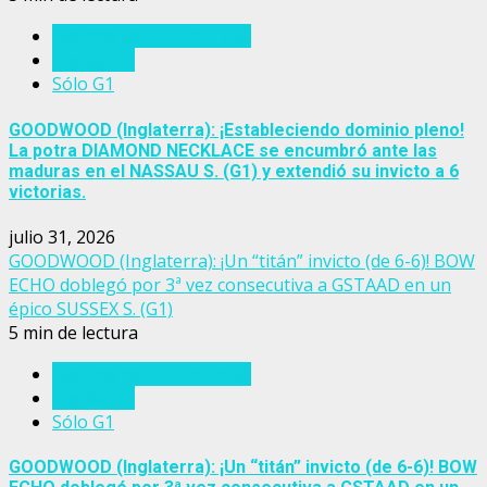
Eventos del turf mundial
Inglaterra
Sólo G1
GOODWOOD (Inglaterra): ¡Estableciendo dominio pleno!
La potra DIAMOND NECKLACE se encumbró ante las
maduras en el NASSAU S. (G1) y extendió su invicto a 6
victorias.
julio 31, 2026
GOODWOOD (Inglaterra): ¡Un “titán” invicto (de 6-6)! BOW
ECHO doblegó por 3ª vez consecutiva a GSTAAD en un
épico SUSSEX S. (G1)
5 min de lectura
Eventos del turf mundial
Inglaterra
Sólo G1
GOODWOOD (Inglaterra): ¡Un “titán” invicto (de 6-6)! BOW