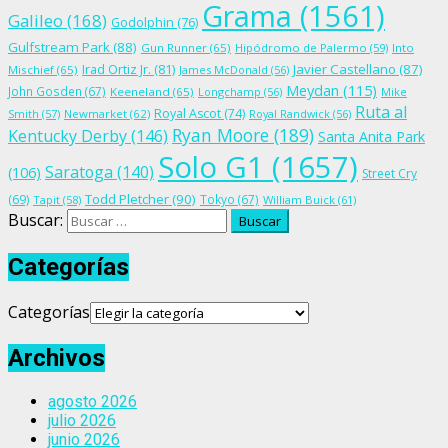
Grama
(1561)
Galileo
(168)
Godolphin
(76)
Gulfstream Park
(88)
Gun Runner
(65)
Hipódromo de Palermo
(59)
Into
Irad Ortiz Jr.
(81)
Javier Castellano
(87)
Mischief
(65)
James McDonald
(56)
Meydan
(115)
John Gosden
(67)
Keeneland
(65)
Longchamp
(56)
Mike
Ruta al
Royal Ascot
(74)
Smith
(57)
Newmarket
(62)
Royal Randwick
(56)
Ryan Moore
(189)
Kentucky Derby
(146)
Santa Anita Park
Solo G1
(1657)
Saratoga
(140)
(106)
Street Cry
Todd Pletcher
(90)
(69)
Tokyo
(67)
Tapit
(58)
William Buick
(61)
Buscar:
Categorías
Categorías
Archivos
agosto 2026
julio 2026
junio 2026