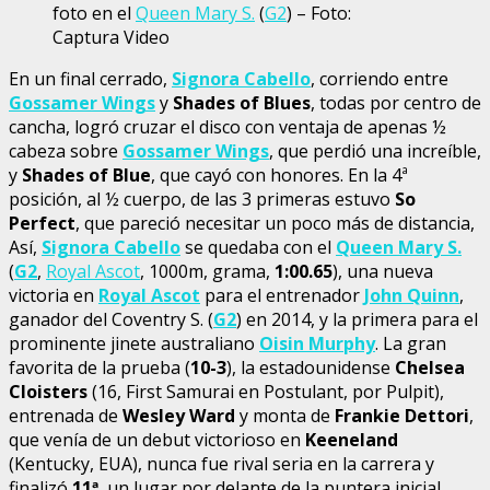
foto en el
Queen Mary S.
(
G2
) – Foto:
Captura Video
En un final cerrado,
Signora Cabello
, corriendo entre
Gossamer Wings
y
Shades of Blues
, todas por centro de
cancha, logró cruzar el disco con ventaja de apenas ½
cabeza sobre
Gossamer Wings
, que perdió una increíble,
y
Shades of Blue
, que cayó con honores. En la 4ª
posición, al ½ cuerpo, de las 3 primeras estuvo
So
Perfect
, que pareció necesitar un poco más de distancia,
Así,
Signora Cabello
se quedaba con el
Queen Mary S.
(
G2
,
Royal Ascot
, 1000m, grama,
1:00.65
), una nueva
victoria en
Royal Ascot
para el entrenador
John Quinn
,
ganador del Coventry S. (
G2
) en 2014, y la primera para el
prominente jinete australiano
Oisin Murphy
. La gran
favorita de la prueba (
10-3
), la estadounidense
Chelsea
Cloisters
(16, First Samurai en Postulant, por Pulpit),
entrenada de
Wesley Ward
y monta de
Frankie Dettori
,
que venía de un debut victorioso en
Keeneland
(Kentucky, EUA), nunca fue rival seria en la carrera y
finalizó
11ª
, un lugar por delante de la puntera inicial,