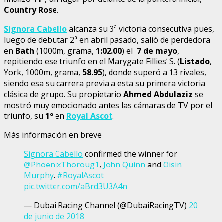
Country Rose
.
Signora Cabello
alcanza su 3ª victoria consecutiva pues,
luego de debutar 2ª en abril pasado, salió de perdedora
en
Bath
(1000m, grama,
1:02.00
) el
7 de mayo
,
repitiendo ese triunfo en el Marygate Fillies’ S. (
Listado
,
York, 1000m, grama,
58.95
), donde superó a 13 rivales,
siendo esa su carrera previa a esta su primera victoria
clásica de grupo. Su propietario
Ahmed Abdulaziz
se
mostró muy emocionado antes las cámaras de TV por el
triunfo, su
1º
en
Royal Ascot
.
Más información en breve
Signora Cabello
confirmed the winner for
@PhoenixThoroug1
,
John Quinn
and
Oisin
Murphy
.
#RoyalAscot
pic.twitter.com/aBrd3U3A4n
— Dubai Racing Channel (@DubaiRacingTV)
20
de junio de 2018