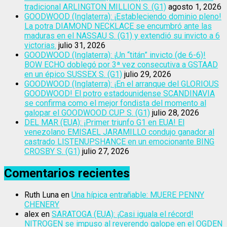
tradicional ARLINGTON MILLION S. (G1)
agosto 1, 2026
GOODWOOD (Inglaterra): ¡Estableciendo dominio pleno!
La potra DIAMOND NECKLACE se encumbró ante las
maduras en el NASSAU S. (G1) y extendió su invicto a 6
victorias.
julio 31, 2026
GOODWOOD (Inglaterra): ¡Un “titán” invicto (de 6-6)!
BOW ECHO doblegó por 3ª vez consecutiva a GSTAAD
en un épico SUSSEX S. (G1)
julio 29, 2026
GOODWOOD (Inglaterra): ¡En el arranque del GLORIOUS
GOODWOOD! El potro estadounidense SCANDINAVIA
se confirma como el mejor fondista del momento al
galopar el GOODWOOD CUP S. (G1)
julio 28, 2026
DEL MAR (EUA): ¡Primer triunfo G1 en EUA! El
venezolano EMISAEL JARAMILLO condujo ganador al
castrado LISTENUPSHANCE en un emocionante BING
CROSBY S. (G1)
julio 27, 2026
Comentarios recientes
Ruth Luna
en
Una hípica entrañable: MUERE PENNY
CHENERY
alex
en
SARATOGA (EUA): ¡Casi iguala el récord!
NITROGEN se impuso al reverendo galope en el OGDEN