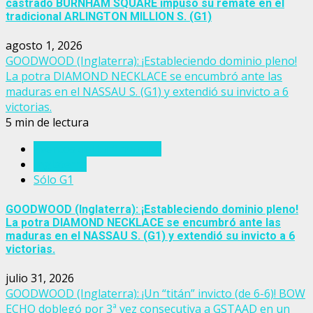
castrado BURNHAM SQUARE impuso su remate en el
tradicional ARLINGTON MILLION S. (G1)
agosto 1, 2026
GOODWOOD (Inglaterra): ¡Estableciendo dominio pleno!
La potra DIAMOND NECKLACE se encumbró ante las
maduras en el NASSAU S. (G1) y extendió su invicto a 6
victorias.
5 min de lectura
Eventos del turf mundial
Inglaterra
Sólo G1
GOODWOOD (Inglaterra): ¡Estableciendo dominio pleno!
La potra DIAMOND NECKLACE se encumbró ante las
maduras en el NASSAU S. (G1) y extendió su invicto a 6
victorias.
julio 31, 2026
GOODWOOD (Inglaterra): ¡Un “titán” invicto (de 6-6)! BOW
ECHO doblegó por 3ª vez consecutiva a GSTAAD en un