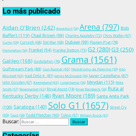
Lo más publicado
Arena
(797)
Aidan O'Brien
(242)
Bob
Aqueduct
(54)
Baffert
(119)
Chad Brown
(98)
Charles Appleby
(72)
Chris Waller
(67)
Dubawi
(98)
Flavien Prat
(78)
Curragh
(68)
Del Mar
(68)
Curlin
(59)
G2
(280)
G3
(250)
Frankel
(94)
Frankie Dettori
(75)
Flemington
(56)
Grama
(1561)
Galileo
(168)
Godolphin
(76)
Gulfstream Park
(88)
Gun Runner
(65)
Hipódromo de Palermo
(59)
Into
Irad Ortiz Jr.
(81)
Javier Castellano
(87)
Mischief
(65)
James McDonald
(56)
Meydan
(115)
John Gosden
(67)
Keeneland
(65)
Longchamp
(56)
Mike
Ruta al
Royal Ascot
(74)
Smith
(57)
Newmarket
(62)
Royal Randwick
(56)
Ryan Moore
(189)
Kentucky Derby
(146)
Santa Anita Park
Solo G1
(1657)
Saratoga
(140)
(106)
Street Cry
Todd Pletcher
(90)
(69)
Tokyo
(67)
Tapit
(58)
William Buick
(61)
Buscar:
Categorías