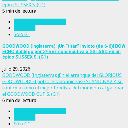
épico SUSSEX S. (G1)
5 min de lectura
Eventos del turf mundial
Inglaterra
Sólo G1
GOODWOOD (Inglaterra): ¡Un “titán” invicto (de 6-6)! BOW
ECHO doblegó por 3ª vez consecutiva a GSTAAD en un
épico SUSSEX S. (G1)
julio 29, 2026
GOODWOOD (Inglaterra): ¡En el arranque del GLORIOUS
GOODWOOD! El potro estadounidense SCANDINAVIA se
confirma como el mejor fondista del momento al galopar
el GOODWOOD CUP S. (G1)
6 min de lectura
Eventos del turf mundial
Inglaterra
Sólo G1