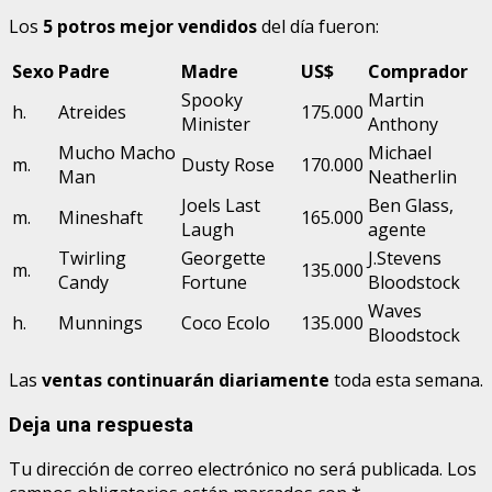
Los
5 potros mejor vendidos
del día fueron:
Sexo
Padre
Madre
US$
Comprador
Spooky
Martin
h.
Atreides
175.000
Minister
Anthony
Mucho Macho
Michael
m.
Dusty Rose
170.000
Man
Neatherlin
Joels Last
Ben Glass,
m.
Mineshaft
165.000
Laugh
agente
Twirling
Georgette
J.Stevens
m.
135.000
Candy
Fortune
Bloodstock
Waves
h.
Munnings
Coco Ecolo
135.000
Bloodstock
Las
ventas continuarán diariamente
toda esta semana.
Deja una respuesta
Tu dirección de correo electrónico no será publicada.
Los