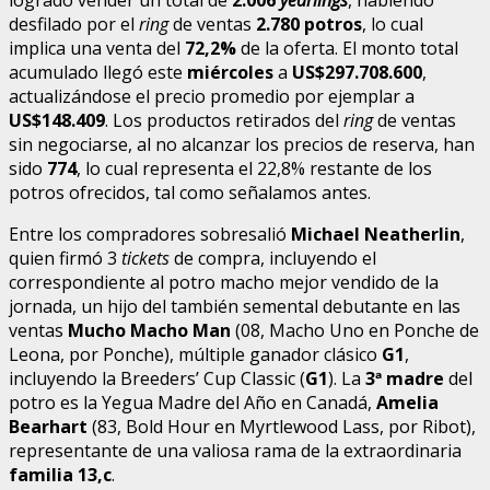
desfilado por el
ring
de ventas
2.780 potros
, lo cual
implica una venta del
72,2%
de la oferta. El monto total
acumulado llegó este
miércoles
a
US$297.708.600
,
actualizándose el precio promedio por ejemplar a
US$148.409
. Los productos retirados del
ring
de ventas
sin negociarse, al no alcanzar los precios de reserva, han
sido
774
, lo cual representa el 22,8% restante de los
potros ofrecidos, tal como señalamos antes.
Entre los compradores sobresalió
Michael Neatherlin
,
quien firmó 3
tickets
de compra, incluyendo el
correspondiente al potro macho mejor vendido de la
jornada, un hijo del también semental debutante en las
ventas
Mucho Macho Man
(08, Macho Uno en Ponche de
Leona, por Ponche), múltiple ganador clásico
G1
,
incluyendo la Breeders’ Cup Classic (
G1
). La
3ª madre
del
potro es la Yegua Madre del Año en Canadá,
Amelia
Bearhart
(83, Bold Hour en Myrtlewood Lass, por Ribot),
representante de una valiosa rama de la extraordinaria
familia 13,c
.