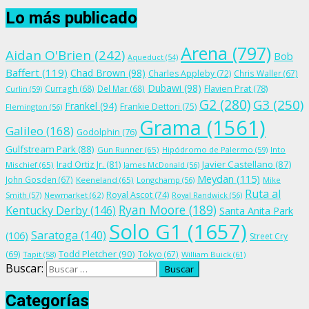
Lo más publicado
Arena
(797)
Aidan O'Brien
(242)
Bob
Aqueduct
(54)
Baffert
(119)
Chad Brown
(98)
Charles Appleby
(72)
Chris Waller
(67)
Dubawi
(98)
Flavien Prat
(78)
Curragh
(68)
Del Mar
(68)
Curlin
(59)
G2
(280)
G3
(250)
Frankel
(94)
Frankie Dettori
(75)
Flemington
(56)
Grama
(1561)
Galileo
(168)
Godolphin
(76)
Gulfstream Park
(88)
Gun Runner
(65)
Hipódromo de Palermo
(59)
Into
Irad Ortiz Jr.
(81)
Javier Castellano
(87)
Mischief
(65)
James McDonald
(56)
Meydan
(115)
John Gosden
(67)
Keeneland
(65)
Longchamp
(56)
Mike
Ruta al
Royal Ascot
(74)
Smith
(57)
Newmarket
(62)
Royal Randwick
(56)
Ryan Moore
(189)
Kentucky Derby
(146)
Santa Anita Park
Solo G1
(1657)
Saratoga
(140)
(106)
Street Cry
Todd Pletcher
(90)
(69)
Tokyo
(67)
Tapit
(58)
William Buick
(61)
Buscar:
Categorías