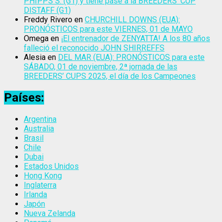
PHIPPS S. (G1) y tiene pase a la BREEDERS’ CUP
DISTAFF (G1)
Freddy Rivero
en
CHURCHILL DOWNS (EUA):
PRONÓSTICOS para este VIERNES, 01 de MAYO
Omega
en
¡El entrenador de ZENYATTA! A los 80 años
falleció el reconocido JOHN SHIRREFFS
Alesia
en
DEL MAR (EUA): PRONÓSTICOS para este
SÁBADO, 01 de noviembre, 2ª jornada de las
BREEDERS’ CUPS 2025, el día de los Campeones
Países:
Argentina
Australia
Brasil
Chile
Dubai
Estados Unidos
Hong Kong
Inglaterra
Irlanda
Japón
Nueva Zelanda