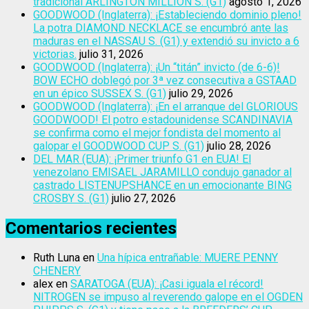
tradicional ARLINGTON MILLION S. (G1)
agosto 1, 2026
GOODWOOD (Inglaterra): ¡Estableciendo dominio pleno!
La potra DIAMOND NECKLACE se encumbró ante las
maduras en el NASSAU S. (G1) y extendió su invicto a 6
victorias.
julio 31, 2026
GOODWOOD (Inglaterra): ¡Un “titán” invicto (de 6-6)!
BOW ECHO doblegó por 3ª vez consecutiva a GSTAAD
en un épico SUSSEX S. (G1)
julio 29, 2026
GOODWOOD (Inglaterra): ¡En el arranque del GLORIOUS
GOODWOOD! El potro estadounidense SCANDINAVIA
se confirma como el mejor fondista del momento al
galopar el GOODWOOD CUP S. (G1)
julio 28, 2026
DEL MAR (EUA): ¡Primer triunfo G1 en EUA! El
venezolano EMISAEL JARAMILLO condujo ganador al
castrado LISTENUPSHANCE en un emocionante BING
CROSBY S. (G1)
julio 27, 2026
Comentarios recientes
Ruth Luna
en
Una hípica entrañable: MUERE PENNY
CHENERY
alex
en
SARATOGA (EUA): ¡Casi iguala el récord!
NITROGEN se impuso al reverendo galope en el OGDEN