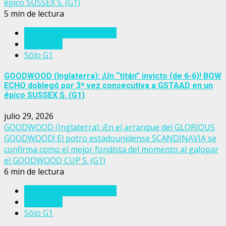
épico SUSSEX S. (G1)
5 min de lectura
Eventos del turf mundial
Inglaterra
Sólo G1
GOODWOOD (Inglaterra): ¡Un “titán” invicto (de 6-6)! BOW
ECHO doblegó por 3ª vez consecutiva a GSTAAD en un
épico SUSSEX S. (G1)
julio 29, 2026
GOODWOOD (Inglaterra): ¡En el arranque del GLORIOUS
GOODWOOD! El potro estadounidense SCANDINAVIA se
confirma como el mejor fondista del momento al galopar
el GOODWOOD CUP S. (G1)
6 min de lectura
Eventos del turf mundial
Inglaterra
Sólo G1