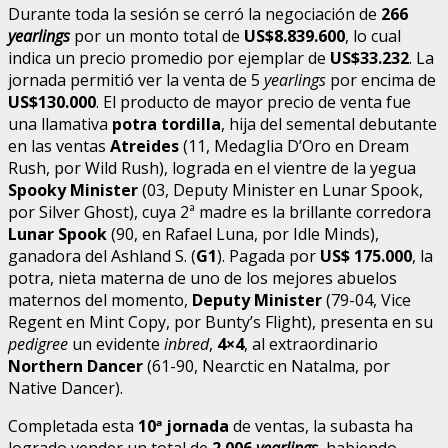
Durante toda la sesión se cerró la negociación de
266
yearlings
por un monto total de
US$8.839.600
, lo cual
indica un precio promedio por ejemplar de
US$33.232
. La
jornada permitió ver la venta de 5
yearlings
por encima de
US$130.000
. El producto de mayor precio de venta fue
una llamativa
potra tordilla
, hija del semental debutante
en las ventas
Atreides
(11, Medaglia D’Oro en Dream
Rush, por Wild Rush), lograda en el vientre de la yegua
Spooky Minister
(03, Deputy Minister en Lunar Spook,
por Silver Ghost), cuya 2ª madre es la brillante corredora
Lunar Spook
(90, en Rafael Luna, por Idle Minds),
ganadora del Ashland S. (
G1
). Pagada por
US$ 175.000
, la
potra, nieta materna de uno de los mejores abuelos
maternos del momento,
Deputy Minister
(79-04, Vice
Regent en Mint Copy, por Bunty’s Flight), presenta en su
pedigree
un evidente
inbred
,
4×4
, al extraordinario
Northern Dancer
(61-90, Nearctic en Natalma, por
Native Dancer).
Completada esta
10ª jornada
de ventas, la subasta ha
logrado vender un total de
2.006
yearlings
, habiendo