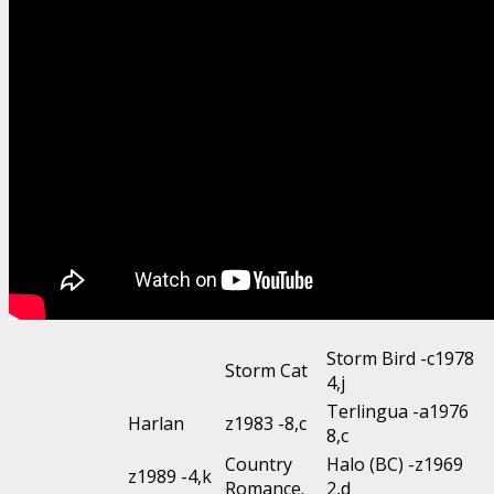
Storm Bird -c1978
Storm Cat
4,j
Terlingua -a1976
Harlan
z1983 -8,c
8,c
Country
Halo (BC) -z1969
z1989 -4,k
Romance.
2,d