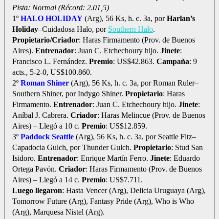
Pista: Normal (Récord: 2.01,5)
1º
HALO HOLIDAY
(Arg), 56 Ks, h. c. 3a, por
Harlan’s
Holiday
–Cuidadosa Halo, por
Southern Halo
.
Propietario/Criador
: Haras Firmamento (Prov. de Buenos
Aires).
Entrenador
: Juan C. Etchechoury hijo.
Jinete
:
Francisco L. Fernández.
Premio
: US$42.863.
Campaña
: 9
acts., 5-2-0, US$100.860.
2º
Roman Shiner
(Arg), 56 Ks, h. c. 3a, por Roman Ruler–
Southern Shiner, por Indygo Shiner.
Propietario
: Haras
Firmamento.
Entrenador
: Juan C. Etchechoury hijo.
Jinete
:
Aníbal J. Cabrera.
Criador
: Haras Melincue (Prov. de Buenos
Aires) – Llegó a 10 c.
Premio
: US$12.859.
3º
Paddock Seattle
(Arg), 56 Ks, h. c. 3a, por Seattle Fitz–
Capadocia Gulch, por Thunder Gulch.
Propietario
: Stud San
Isidoro.
Entrenador
: Enrique Martín Ferro.
Jinete
: Eduardo
Ortega Pavón.
Criador
: Haras Firmamento (Prov. de Buenos
Aires) – Llegó a 14 c.
Premio
: US$7.711.
Luego llegaron
: Hasta Vencer (Arg), Delicia Uruguaya (Arg),
Tomorrow Future (Arg), Fantasy Pride (Arg), Who is Who
(Arg), Marquesa Nistel (Arg).