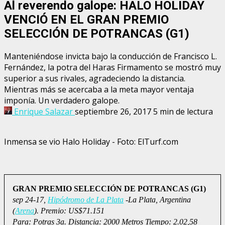
Al reverendo galope: HALO HOLIDAY
VENCIÓ EN EL GRAN PREMIO
SELECCIÓN DE POTRANCAS (G1)
Manteniéndose invicta bajo la conducción de Francisco L.
Fernández, la potra del Haras Firmamento se mostró muy
superior a sus rivales, agradeciendo la distancia.
Mientras más se acercaba a la meta mayor ventaja
imponía. Un verdadero galope.
Enrique Salazar
septiembre 26, 2017
5 min de lectura
Inmensa se vio Halo Holiday - Foto: ElTurf.com
GRAN PREMIO SELECCIÓN DE POTRANCAS (G1)
s
ep 24-17,
Hipódromo de La Plata
-La Plata, Argentina
(
Arena
). Premio: US$71.151
Para: Potras 3a. Distancia: 2000 Metros Tiempo: 2.02,58