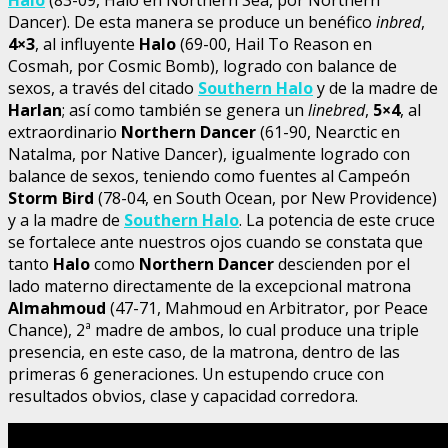
Dancer). De esta manera se produce un benéfico
inbred
,
4×3
, al influyente
Halo
(69-00, Hail To Reason en
Cosmah, por Cosmic Bomb), logrado con balance de
sexos, a través del citado
Southern Halo
y de la madre de
Harlan
; así como también se genera un
linebred
,
5×4
, al
extraordinario
Northern Dancer
(61-90, Nearctic en
Natalma, por Native Dancer), igualmente logrado con
balance de sexos, teniendo como fuentes al Campeón
Storm Bird
(78-04, en South Ocean, por New Providence)
y a la madre de
Southern Halo
. La potencia de este cruce
se fortalece ante nuestros ojos cuando se constata que
tanto
Halo
como
Northern Dancer
descienden por el
lado materno directamente de la excepcional matrona
Almahmoud
(47-71, Mahmoud en Arbitrator, por Peace
Chance), 2ª madre de ambos, lo cual produce una triple
presencia, en este caso, de la matrona, dentro de las
primeras 6 generaciones. Un estupendo cruce con
resultados obvios, clase y capacidad corredora.