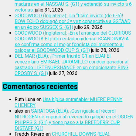
maduras en el NASSAU S. (G1) y extendió su invicto a 6
victorias.
julio 31, 2026
GOODWOOD (Inglaterra): ¡Un “titán” invicto (de 6-6)!
BOW ECHO doblegó por 3ª vez consecutiva a GSTAAD
en un épico SUSSEX S. (G1)
julio 29, 2026
GOODWOOD (Inglaterra): ¡En el arranque del GLORIOUS
GOODWOOD! El potro estadounidense SCANDINAVIA
se confirma como el mejor fondista del momento al
galopar el GOODWOOD CUP S. (G1)
julio 28, 2026
DEL MAR (EUA): ¡Primer triunfo G1 en EUA! El
venezolano EMISAEL JARAMILLO condujo ganador al
castrado LISTENUPSHANCE en un emocionante BING
CROSBY S. (G1)
julio 27, 2026
Comentarios recientes
Ruth Luna
en
Una hípica entrañable: MUERE PENNY
CHENERY
alex
en
SARATOGA (EUA): ¡Casi iguala el récord!
NITROGEN se impuso al reverendo galope en el OGDEN
PHIPPS S. (G1) y tiene pase a la BREEDERS’ CUP
DISTAFF (G1)
Freddy Rivero
en
CHURCHILL DOWNS (EUA):