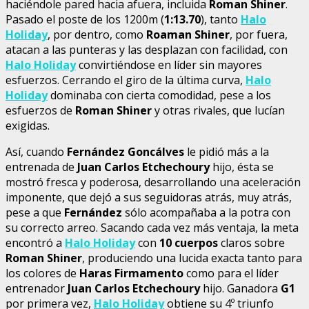
haciéndole pared hacia afuera, incluida
Roman Shiner
.
Pasado el poste de los 1200m (
1:13.70
), tanto
Halo
Holiday
, por dentro, como
Roaman Shiner
, por fuera,
atacan a las punteras y las desplazan con facilidad, con
Halo Holiday
convirtiéndose en líder sin mayores
esfuerzos. Cerrando el giro de la última curva,
Halo
Holiday
dominaba con cierta comodidad, pese a los
esfuerzos de
Roman Shiner
y otras rivales, que lucían
exigidas.
Así, cuando
Fernández Goncálves
le pidió más a la
entrenada de
Juan Carlos Etchechoury
hijo, ésta se
mostró fresca y poderosa, desarrollando una aceleración
imponente, que dejó a sus seguidoras atrás, muy atrás,
pese a que
Fernández
sólo acompañaba a la potra con
su correcto arreo. Sacando cada vez más ventaja, la meta
encontró a
Halo Holiday
con
10 cuerpos
claros sobre
Roman Shiner
, produciendo una lucida exacta tanto para
los colores de
Haras Firmamento
como para el líder
entrenador
Juan Carlos Etchechoury
hijo. Ganadora
G1
por primera vez,
Halo Holiday
obtiene su 4º triunfo