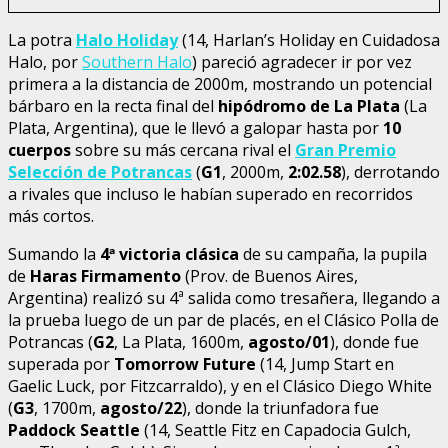
La potra
Halo Holiday
(14, Harlan’s Holiday en Cuidadosa
Halo, por
Southern Halo
) pareció agradecer ir por vez
primera a la distancia de 2000m, mostrando un potencial
bárbaro en la recta final del
hipódromo de La Plata
(La
Plata, Argentina), que le llevó a galopar hasta por
10
cuerpos
sobre su más cercana rival el
Gran Premio
Selección de Potrancas
(
G1
, 2000m,
2:02.58
), derrotando
a rivales que incluso le habían superado en recorridos
más cortos.
Sumando la
4ª victoria clásica
de su campaña, la pupila
de
Haras Firmamento
(Prov. de Buenos Aires,
Argentina) realizó su 4ª salida como tresañera, llegando a
la prueba luego de un par de placés, en el Clásico Polla de
Potrancas (
G2
, La Plata, 1600m,
agosto/01
), donde fue
superada por
Tomorrow Future
(14, Jump Start en
Gaelic Luck, por Fitzcarraldo), y en el Clásico Diego White
(
G3
, 1700m,
agosto/22
), donde la triunfadora fue
Paddock Seattle
(14, Seattle Fitz en Capadocia Gulch,