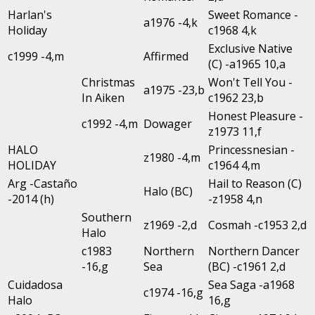
Harlan's
Sweet Romance -
a1976 -4,k
Holiday
c1968 4,k
Exclusive Native
c1999 -4,m
Affirmed
(C) -a1965 10,a
Christmas
Won't Tell You -
a1975 -23,b
In Aiken
c1962 23,b
Honest Pleasure -
c1992 -4,m
Dowager
z1973 11,f
HALO
Princessnesian -
z1980 -4,m
HOLIDAY
c1964 4,m
Arg -Castaño
Hail to Reason (C)
Halo (BC)
-2014 (h)
-z1958 4,n
Southern
z1969 -2,d
Cosmah -c1953 2,d
Halo
c1983
Northern
Northern Dancer
-16,g
Sea
(BC) -c1961 2,d
Cuidadosa
Sea Saga -a1968
c1974 -16,g
Halo
16,g