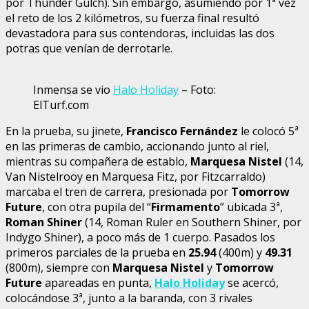
por Thunder Gulch). Sin embargo, asumiendo por 1ª vez
el reto de los 2 kilómetros, su fuerza final resultó
devastadora para sus contendoras, incluidas las dos
potras que venían de derrotarle.
Inmensa se vio
Halo Holiday
– Foto:
ElTurf.com
En la prueba, su jinete,
Francisco Fernández
le colocó 5ª
en las primeras de cambio, accionando junto al riel,
mientras su compañera de establo,
Marquesa Nistel
(14,
Van Nistelrooy en Marquesa Fitz, por Fitzcarraldo)
marcaba el tren de carrera, presionada por
Tomorrow
Future
, con otra pupila del “
Firmamento
” ubicada 3ª,
Roman Shiner
(14, Roman Ruler en Southern Shiner, por
Indygo Shiner), a poco más de 1 cuerpo. Pasados los
primeros parciales de la prueba en
25.94
(400m) y
49.31
(800m), siempre con
Marquesa Nistel
y
Tomorrow
Future
apareadas en punta,
Halo Holiday
se acercó,
colocándose 3ª, junto a la baranda, con 3 rivales