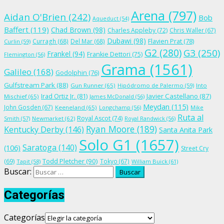
Arena
(797)
Aidan O'Brien
(242)
Bob
Aqueduct
(54)
Baffert
(119)
Chad Brown
(98)
Charles Appleby
(72)
Chris Waller
(67)
Dubawi
(98)
Flavien Prat
(78)
Curragh
(68)
Del Mar
(68)
Curlin
(59)
G2
(280)
G3
(250)
Frankel
(94)
Frankie Dettori
(75)
Flemington
(56)
Grama
(1561)
Galileo
(168)
Godolphin
(76)
Gulfstream Park
(88)
Gun Runner
(65)
Hipódromo de Palermo
(59)
Into
Irad Ortiz Jr.
(81)
Javier Castellano
(87)
Mischief
(65)
James McDonald
(56)
Meydan
(115)
John Gosden
(67)
Keeneland
(65)
Longchamp
(56)
Mike
Ruta al
Royal Ascot
(74)
Smith
(57)
Newmarket
(62)
Royal Randwick
(56)
Ryan Moore
(189)
Kentucky Derby
(146)
Santa Anita Park
Solo G1
(1657)
Saratoga
(140)
(106)
Street Cry
Todd Pletcher
(90)
(69)
Tokyo
(67)
Tapit
(58)
William Buick
(61)
Buscar:
Categorías
Categorías