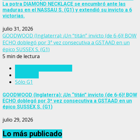
La potra DIAMOND NECKLACE se encumbró ante las
maduras en el NASSAU S. (G1) y extendió su invicto a 6
victorias.
julio 31, 2026
GOODWOOD (Inglaterra): ¡Un “titán” invicto (de 6-6)! BOW
ECHO doblegó por 3ª vez consecutiva a GSTAAD en un
épico SUSSEX S. (G1)
5 min de lectura
Eventos del turf mundial
Inglaterra
Sólo G1
GOODWOOD (Inglaterra): ¡Un “titán” invicto (de 6-6)! BOW
ECHO doblegó por 3ª vez consecutiva a GSTAAD en un
épico SUSSEX S. (G1)
julio 29, 2026
Lo más publicado