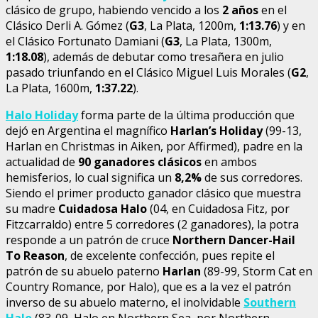
clásico de grupo, habiendo vencido a los
2 años
en el
Clásico Derli A. Gómez (
G3
, La Plata, 1200m,
1:13.76
) y en
el Clásico Fortunato Damiani (
G3
, La Plata, 1300m,
1:18.08
), además de debutar como tresañera en julio
pasado triunfando en el Clásico Miguel Luis Morales (
G2
,
La Plata, 1600m,
1:37.22
).
Halo Holiday
forma parte de la última producción que
dejó en Argentina el magnífico
Harlan’s Holiday
(99-13,
Harlan en Christmas in Aiken, por Affirmed), padre en la
actualidad de
90 ganadores clásicos
en ambos
hemisferios, lo cual significa un
8,2%
de sus corredores.
Siendo el primer producto ganador clásico que muestra
su madre
Cuidadosa Halo
(04, en Cuidadosa Fitz, por
Fitzcarraldo) entre 5 corredores (2 ganadores), la potra
responde a un patrón de cruce
Northern Dancer-Hail
To Reason
, de excelente confección, pues repite el
patrón de su abuelo paterno
Harlan
(89-99, Storm Cat en
Country Romance, por Halo), que es a la vez el patrón
inverso de su abuelo materno, el inolvidable
Southern
Halo
(83-09, Halo en Northern Sea, por Northern