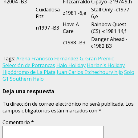
n2004 -B3
Fitzcarraldo
Cipayo -z1974 9,h
Cuidadosa
Stall Only -c1977
z1981 -6,e
Fitz
6,e
Have A
Rainbow Quest
n1997 -B3
Care
(CS) -c1981 14,f
Danger Ahead -
c1988 -B3
c1982 B3
Tags:
Arena
Francisco Fernández G.
Gran Premio
Selección de Potrancas
Halo Holiday
Harlan's Holiday
Hipódromo de La Plata
Juan Carlos Etchechoury hijo
Solo
G1
Southern Halo
Deja una respuesta
Tu dirección de correo electrónico no será publicada.
Los
campos obligatorios están marcados con
*
Comentario
*