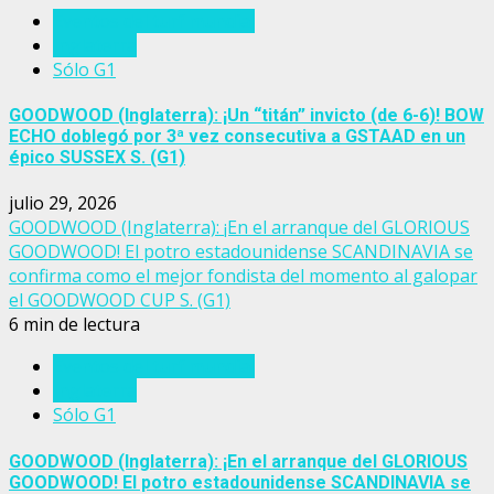
Eventos del turf mundial
Inglaterra
Sólo G1
GOODWOOD (Inglaterra): ¡Un “titán” invicto (de 6-6)! BOW
ECHO doblegó por 3ª vez consecutiva a GSTAAD en un
épico SUSSEX S. (G1)
julio 29, 2026
GOODWOOD (Inglaterra): ¡En el arranque del GLORIOUS
GOODWOOD! El potro estadounidense SCANDINAVIA se
confirma como el mejor fondista del momento al galopar
el GOODWOOD CUP S. (G1)
6 min de lectura
Eventos del turf mundial
Inglaterra
Sólo G1
GOODWOOD (Inglaterra): ¡En el arranque del GLORIOUS
GOODWOOD! El potro estadounidense SCANDINAVIA se