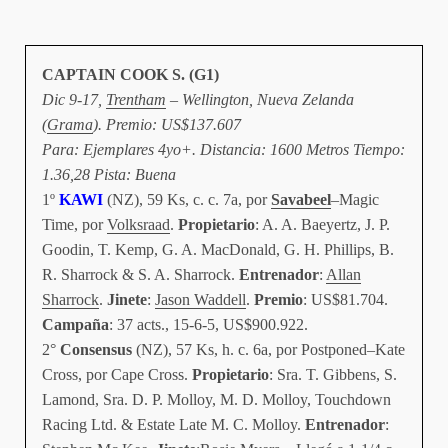
CAPTAIN COOK S. (G1)
D
ic 9-17,
Trentham
– Wellington, Nueva Zelanda
(
Grama
). Premio: US$137.607
Para: Ejemplares 4yo+. Distancia: 1600 Metros Tiempo:
1.36,28 Pista: Buena
1º
KAWI
(NZ), 59 Ks, c. c. 7a, por
Savabeel
–Magic
Time, por
Volksraad
.
Propietario
: A. A. Baeyertz, J. P.
Goodin, T. Kemp, G. A. MacDonald, G. H. Phillips, B.
R. Sharrock & S. A. Sharrock.
Entrenador
:
Allan
Sharrock
.
Jinete
:
Jason Waddell
.
Premio
: US$81.704.
Campaña
: 37 acts., 15-6-5, US$900.922.
2°
Consensus
(NZ), 57 Ks, h. c. 6a, por Postponed–Kate
Cross, por Cape Cross.
Propietario
: Sra. T. Gibbens, S.
Lamond, Sra. D. P. Molloy, M. D. Molloy, Touchdown
Racing Ltd. & Estate Late M. C. Molloy.
Entrenador
: