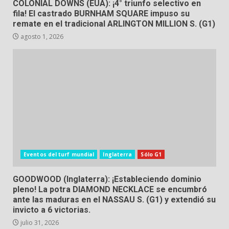
COLONIAL DOWNS (EUA): ¡4° triunfo selectivo en
fila! El castrado BURNHAM SQUARE impuso su
remate en el tradicional ARLINGTON MILLION S. (G1)
agosto 1, 2026
Eventos del turf mundial
Inglaterra
Sólo G1
GOODWOOD (Inglaterra): ¡Estableciendo dominio
pleno! La potra DIAMOND NECKLACE se encumbró
ante las maduras en el NASSAU S. (G1) y extendió su
invicto a 6 victorias.
julio 31, 2026