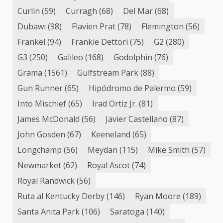
Curlin
(59)
Curragh
(68)
Del Mar
(68)
Dubawi
(98)
Flavien Prat
(78)
Flemington
(56)
Frankel
(94)
Frankie Dettori
(75)
G2
(280)
G3
(250)
Galileo
(168)
Godolphin
(76)
Grama
(1561)
Gulfstream Park
(88)
Gun Runner
(65)
Hipódromo de Palermo
(59)
Into Mischief
(65)
Irad Ortiz Jr.
(81)
James McDonald
(56)
Javier Castellano
(87)
John Gosden
(67)
Keeneland
(65)
Longchamp
(56)
Meydan
(115)
Mike Smith
(57)
Newmarket
(62)
Royal Ascot
(74)
Royal Randwick
(56)
Ruta al Kentucky Derby
(146)
Ryan Moore
(189)
Santa Anita Park
(106)
Saratoga
(140)