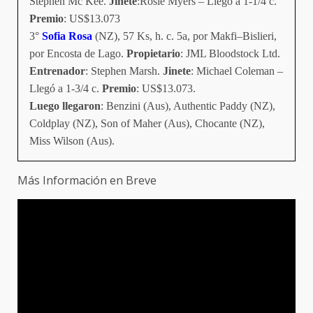
Stephen Mc Kee.
Jinete
:Rosie Myers – Llegó a 1-1/4 c.
Premio
: US$13.073
3°
Sofia Rosa
(NZ), 57 Ks, h. c. 5a, por Makfi–Bislieri,
por Encosta de Lago.
Propietario
: JML Bloodstock Ltd.
Entrenador
: Stephen Marsh.
Jinete
: Michael Coleman –
Llegó a 1-3/4 c.
Premio
: US$13.073.
Luego llegaron
: Benzini (Aus), Authentic Paddy (NZ),
Coldplay (NZ), Son of Maher (Aus), Chocante (NZ),
Miss Wilson (Aus).
Más Información en Breve