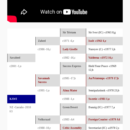
Sir Tristam
Sir Ivor (IC) -c1965 8,g
Zabeel
c1971 -6,e
Isolt -c1961 6,e
c1986 -16,c
Lady Giselle
Nureyev (C) -c1977 5,h
Savabeel
c1982 -16,c
Valderna -c1972 16,c
c2001 -1,o
Success Express
Hold Your Peace -c1969
12,b
Savannah
z1985 -17,b
Au Printemps -c1979 17,b
Success
c1995 -1,o
Alma Mater
Semipalatinsk -c1978 23,b
KAWI
c1988 -1,o
Sweetie -c1981 1,o
NZ -Castaño -2010
Green Desert
Danzig (IC) -c1977 7,a
(c)
Volksraad
c1983 -A4
Foreign Courier -c1979 A4
c1988 -10,c
Celtic Assembly
Secretariat (IC) -a1970 2,s