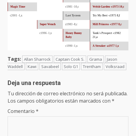
Magic Time
c1981 -10,c
Welsh Garden -c1973 10,c
c2001 -1,x
Last Tycoon
Try My Best -c1975 8,f
Super Wench
z1983 -8,c
Mill Princess -c1977 8,c
c1996 -1,x
Honey Bunny
Tank's Prospect -c1982
Baby
21,a
c1990 -1,x
A Streaker -a1977 1,x
Tags:
Allan Sharrock
Captain Cook S.
Grama
Jason
Waddell
Kawi
Savabeel
Solo G1
Trentham
Volksraad
Deja una respuesta
Tu dirección de correo electrónico no será publicada.
Los campos obligatorios están marcados con
*
Comentario
*