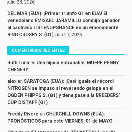
julio 28, 2026
DEL MAR (EUA): ¡Primer triunfo G1 en EUA! El
venezolano EMISAEL JARAMILLO condujo ganador
al castrado LISTENUPSHANCE en un emocionante
BING CROSBY S. (G1)
julio 27, 2026
COMENTARIOS RECIENTES
Ruth Luna
en
Una hípica entrañable: MUERE PENNY
CHENERY
alex
en
SARATOGA (EUA): ¡Casi iguala el récord!
NITROGEN se impuso al reverendo galope en el
OGDEN PHIPPS S. (G1) y tiene pase a la BREEDERS’
CUP DISTAFF (G1)
Freddy Rivero
en
CHURCHILL DOWNS (EUA):
PRONÓSTICOS para este VIERNES, 01 de MAYO