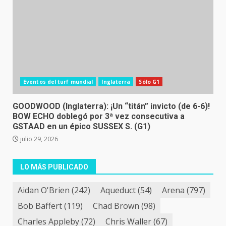
Eventos del turf mundial
Inglaterra
Sólo G1
GOODWOOD (Inglaterra): ¡Un “titán” invicto (de 6-6)!
BOW ECHO doblegó por 3ª vez consecutiva a
GSTAAD en un épico SUSSEX S. (G1)
julio 29, 2026
LO MÁS PUBLICADO
Aidan O'Brien
(242)
Aqueduct
(54)
Arena
(797)
Bob Baffert
(119)
Chad Brown
(98)
Charles Appleby
(72)
Chris Waller
(67)