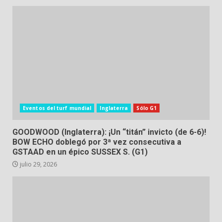
Eventos del turf mundial
Inglaterra
Sólo G1
GOODWOOD (Inglaterra): ¡Un “titán” invicto (de 6-6)!
BOW ECHO doblegó por 3ª vez consecutiva a
GSTAAD en un épico SUSSEX S. (G1)
julio 29, 2026