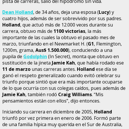
pista de carreras, salió del hipódromo sin vida.
Dean Holland
, de 34 años, deja una esposa (
Lucy
) y
cuatro hijos, además de ser sobrevivido por sus padres.
Holland
, que actuó más de 12.000 veces durante su
carrera, obtuvo más de
1100 victorias
, la más
importante de las cuales la obtuvo el pasado mes de
marzo, triunfando en el Newmarket H. (
G1
, Flemington,
1200m, grama,
Aus$ 1.500.000
), conduciendo a una
pupila de
Godolphin
(In Secret), monta que obtuvo en
sustitución de la jineta
Jamie Kah
, que había rodado ese
11 de marzo
unas carreras antes.
Holland
ese día se
ganó el respeto generalizado cuando evitó celebrar su
triunfo porque sintió que era más importante ocuparse
de lo que ocurría con sus colegas caídos, pues además de
Jamie Kah
, también rodó
Craig Williams
. “Mis
pensamientos están con ellos”, dijo entonces.
Iniciando su carrera en diciembre de 2005,
Holland
triunfó por vez primera en enero de 2006. Formó parte
de una familia hípica muy querida en el Sur de Australia,