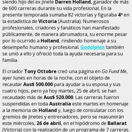
siendo hijo del ex jinete
Darren Holland
, ganador de más
de 600 carreras durante su vida profesional. En la
presente temporada sumaba 82 victorias y figuraba
4º
en
la estadística de
Victoria
(Australia). Numerosos
profesionales, criadores y fanáticos han manifestado
públicamente, de manera abrumadora, su enorme pesar
por lo ocurrido a
Holland
, rindiendo homenaje a su
desempeño humano y profesional.
Godolphin
también
se unió a ello y ofreció toda la ayuda necesaria para su
familia.
El criador
Tony Ottobre
creó una página en
Go Fund Me
,
ayer lunes en horas de la noche, con el objeto de
recaudar
Aus$ 500.000
para ayudar a su esposa y sus
cuatro hijos, pero ya hoy martes, 25 de abril, se han
recaudado más de
Aus$ 520.000
. Las carreras fueron
suspendidas en toda
Australia
este martes en homenaje
a la memoria de
Holland
y, luego de consulatar con los
gremios de jinetes y entrenadores, pero se reasumirán
este miércoles,
26 de abril
, en el hipódromo de
Ballarat
(Victoria) con la realización de un programa de 7 carreras.