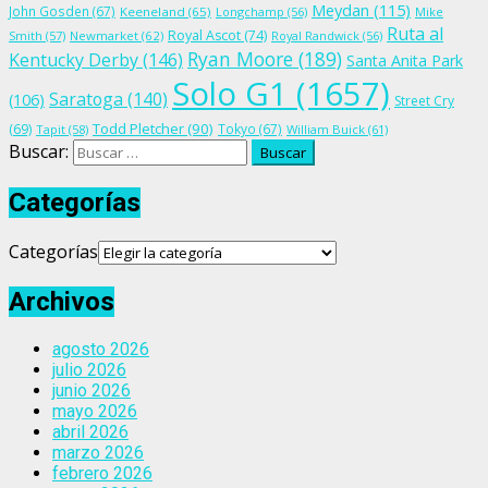
Meydan
(115)
John Gosden
(67)
Keeneland
(65)
Longchamp
(56)
Mike
Ruta al
Royal Ascot
(74)
Smith
(57)
Newmarket
(62)
Royal Randwick
(56)
Ryan Moore
(189)
Kentucky Derby
(146)
Santa Anita Park
Solo G1
(1657)
Saratoga
(140)
(106)
Street Cry
Todd Pletcher
(90)
(69)
Tokyo
(67)
Tapit
(58)
William Buick
(61)
Buscar:
Categorías
Categorías
Archivos
agosto 2026
julio 2026
junio 2026
mayo 2026
abril 2026
marzo 2026
febrero 2026