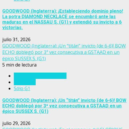
GOODWOOD (Inglaterra): ¡Estableciendo dominio pleno!
La potra DIAMOND NECKLACE se encumbró ante las
maduras en el NASSAU S. (G1) y extendió su invicto a 6
victorias.
julio 31, 2026
GOODWOOD (Inglaterra): ¡Un “titán” invicto (de 6-6)! BOW
ECHO doblegó por 3ª vez consecutiva a GSTAAD en un
épico SUSSEX S. (G1)
5 min de lectura
Eventos del turf mundial
Inglaterra
Sólo G1
GOODWOOD (Inglaterra): ¡Un “titán” invicto (de 6-6)! BOW
ECHO doblegó por 3ª vez consecutiva a GSTAAD en un
épico SUSSEX S. (G1)
julio 29, 2026