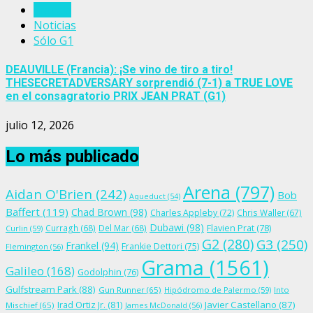
Francia
Noticias
Sólo G1
DEAUVILLE (Francia): ¡Se vino de tiro a tiro!
THESECRETADVERSARY sorprendió (7-1) a TRUE LOVE
en el consagratorio PRIX JEAN PRAT (G1)
julio 12, 2026
Lo más publicado
Arena
(797)
Aidan O'Brien
(242)
Bob
Aqueduct
(54)
Baffert
(119)
Chad Brown
(98)
Charles Appleby
(72)
Chris Waller
(67)
Dubawi
(98)
Flavien Prat
(78)
Curragh
(68)
Del Mar
(68)
Curlin
(59)
G2
(280)
G3
(250)
Frankel
(94)
Frankie Dettori
(75)
Flemington
(56)
Grama
(1561)
Galileo
(168)
Godolphin
(76)
Gulfstream Park
(88)
Gun Runner
(65)
Hipódromo de Palermo
(59)
Into
Irad Ortiz Jr.
(81)
Javier Castellano
(87)
Mischief
(65)
James McDonald
(56)