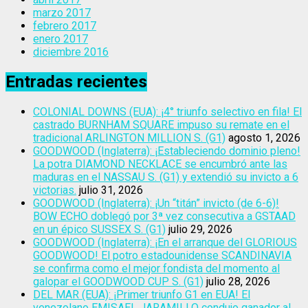
marzo 2017
febrero 2017
enero 2017
diciembre 2016
Entradas recientes
COLONIAL DOWNS (EUA): ¡4° triunfo selectivo en fila! El
castrado BURNHAM SQUARE impuso su remate en el
tradicional ARLINGTON MILLION S. (G1)
agosto 1, 2026
GOODWOOD (Inglaterra): ¡Estableciendo dominio pleno!
La potra DIAMOND NECKLACE se encumbró ante las
maduras en el NASSAU S. (G1) y extendió su invicto a 6
victorias.
julio 31, 2026
GOODWOOD (Inglaterra): ¡Un “titán” invicto (de 6-6)!
BOW ECHO doblegó por 3ª vez consecutiva a GSTAAD
en un épico SUSSEX S. (G1)
julio 29, 2026
GOODWOOD (Inglaterra): ¡En el arranque del GLORIOUS
GOODWOOD! El potro estadounidense SCANDINAVIA
se confirma como el mejor fondista del momento al
galopar el GOODWOOD CUP S. (G1)
julio 28, 2026
DEL MAR (EUA): ¡Primer triunfo G1 en EUA! El
venezolano EMISAEL JARAMILLO condujo ganador al