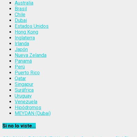
Australia
Brasil
Chile
Dubai
Estados Unidos
Hong Kong
Inglaterra
Irlanda
Japón
Nueva Zelanda
Panamá
Perú
Puerto Rico
Qatar
Singapur
Suráfrica
Uruguay
Venezuela
Hipódromos
MEYDAN (Dubai)
Si no lo viste...