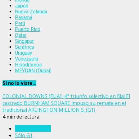
Japón
Nueva Zelanda
Panamá
Perú
Puerto Rico
Qatar
Singapur
Suráfrica
Uruguay
Venezuela
Hipódromos
MEYDAN (Dubai)
Si no lo viste...
COLONIAL DOWNS (EUA): ¡4° triunfo selectivo en fila! El
castrado BURNHAM SQUARE impuso su remate en el
tradicional ARLINGTON MILLION S. (G1)
4 min de lectura
Estados Unidos
Sólo G1