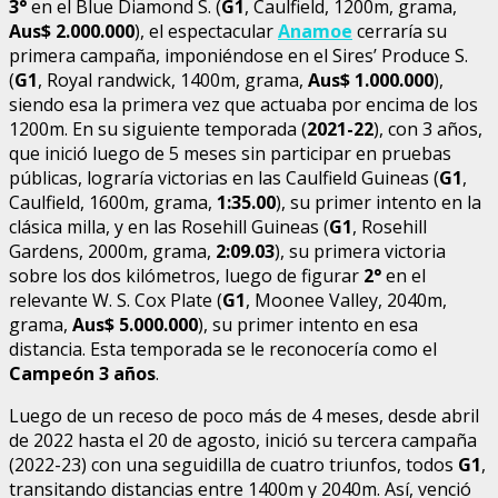
3°
en el Blue Diamond S. (
G1
, Caulfield, 1200m, grama,
Aus$ 2.000.000
), el espectacular
Anamoe
cerraría su
primera campaña, imponiéndose en el Sires’ Produce S.
(
G1
, Royal randwick, 1400m, grama,
Aus$ 1.000.000
),
siendo esa la primera vez que actuaba por encima de los
1200m. En su siguiente temporada (
2021-22
), con 3 años,
que inició luego de 5 meses sin participar en pruebas
públicas, lograría victorias en las Caulfield Guineas (
G1
,
Caulfield, 1600m, grama,
1:35.00
), su primer intento en la
clásica milla, y en las Rosehill Guineas (
G1
, Rosehill
Gardens, 2000m, grama,
2:09.03
), su primera victoria
sobre los dos kilómetros, luego de figurar
2°
en el
relevante W. S. Cox Plate (
G1
, Moonee Valley, 2040m,
grama,
Aus$ 5.000.000
), su primer intento en esa
distancia. Esta temporada se le reconocería como el
Campeón 3 años
.
Luego de un receso de poco más de 4 meses, desde abril
de 2022 hasta el 20 de agosto, inició su tercera campaña
(2022-23) con una seguidilla de cuatro triunfos, todos
G1
,
transitando distancias entre 1400m y 2040m. Así, venció