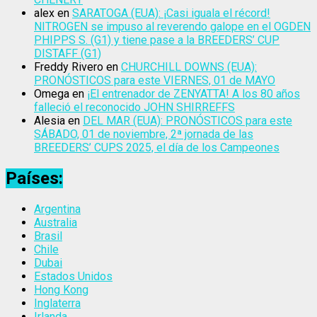
alex
en
SARATOGA (EUA): ¡Casi iguala el récord!
NITROGEN se impuso al reverendo galope en el OGDEN
PHIPPS S. (G1) y tiene pase a la BREEDERS’ CUP
DISTAFF (G1)
Freddy Rivero
en
CHURCHILL DOWNS (EUA):
PRONÓSTICOS para este VIERNES, 01 de MAYO
Omega
en
¡El entrenador de ZENYATTA! A los 80 años
falleció el reconocido JOHN SHIRREFFS
Alesia
en
DEL MAR (EUA): PRONÓSTICOS para este
SÁBADO, 01 de noviembre, 2ª jornada de las
BREEDERS’ CUPS 2025, el día de los Campeones
Países:
Argentina
Australia
Brasil
Chile
Dubai
Estados Unidos
Hong Kong
Inglaterra
Irlanda