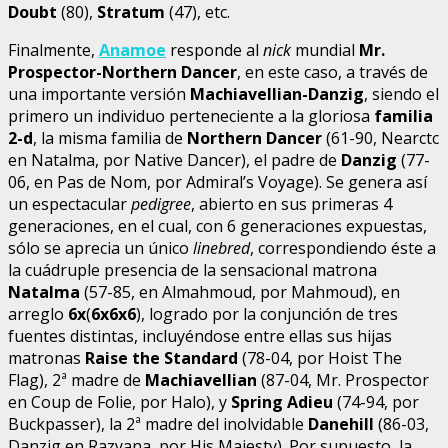
Doubt
(80),
Stratum
(47), etc.
Finalmente,
Anamoe
responde al
nick
mundial
Mr.
Prospector-Northern Dancer
, en este caso, a través de
una importante versión
Machiavellian-Danzig
, siendo el
primero un individuo perteneciente a la gloriosa
familia
2-d
, la misma familia de
Northern Dancer
(61-90, Nearctc
en Natalma, por Native Dancer), el padre de
Danzig
(77-
06, en Pas de Nom, por Admiral’s Voyage). Se genera así
un espectacular
pedigree
, abierto en sus primeras 4
generaciones, en el cual, con 6 generaciones expuestas,
sólo se aprecia un único
linebred
, correspondiendo éste a
la cuádruple presencia de la sensacional matrona
Natalma
(57-85, en Almahmoud, por Mahmoud), en
arreglo
6x
(
6x6x6
), logrado por la conjunción de tres
fuentes distintas, incluyéndose entre ellas sus hijas
matronas
Raise the Standard
(78-04, por Hoist The
Flag), 2ª madre de
Machiavellian
(87-04, Mr. Prospector
en Coup de Folie, por Halo), y
Spring Adieu
(74-94, por
Buckpasser), la 2ª madre del inolvidable
Danehill
(86-03,
Danzig en Razyana, por His Majesty). Por supuesto, la