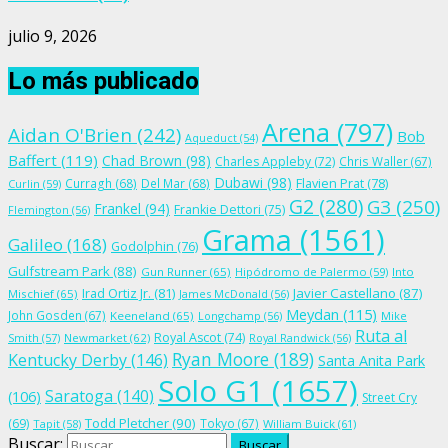
julio 9, 2026
Lo más publicado
Arena
(797)
Aidan O'Brien
(242)
Bob
Aqueduct
(54)
Baffert
(119)
Chad Brown
(98)
Charles Appleby
(72)
Chris Waller
(67)
Dubawi
(98)
Flavien Prat
(78)
Curragh
(68)
Del Mar
(68)
Curlin
(59)
G2
(280)
G3
(250)
Frankel
(94)
Frankie Dettori
(75)
Flemington
(56)
Grama
(1561)
Galileo
(168)
Godolphin
(76)
Gulfstream Park
(88)
Gun Runner
(65)
Hipódromo de Palermo
(59)
Into
Irad Ortiz Jr.
(81)
Javier Castellano
(87)
Mischief
(65)
James McDonald
(56)
Meydan
(115)
John Gosden
(67)
Keeneland
(65)
Longchamp
(56)
Mike
Ruta al
Royal Ascot
(74)
Smith
(57)
Newmarket
(62)
Royal Randwick
(56)
Ryan Moore
(189)
Kentucky Derby
(146)
Santa Anita Park
Solo G1
(1657)
Saratoga
(140)
(106)
Street Cry
Todd Pletcher
(90)
(69)
Tokyo
(67)
Tapit
(58)
William Buick
(61)
Buscar: