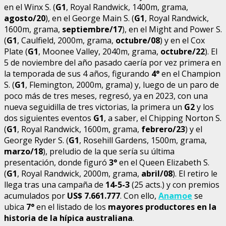
en el Winx S. (
G1
, Royal Randwick, 1400m, grama,
agosto/20
), en el George Main S. (
G1
, Royal Randwick,
1600m, grama,
septiembre/17
), en el Might and Power S.
(
G1
, Caulfield, 2000m, grama,
octubre/08
) y en el Cox
Plate (
G1
, Moonee Valley, 2040m, grama,
octubre/22
). El
5 de noviembre del año pasado caería por vez primera en
la temporada de sus 4 años, figurando
4°
en el Champion
S. (
G1
, Flemington, 2000m, grama) y, luego de un paro de
poco más de tres meses, regresó, ya en 2023, con una
nueva seguidilla de tres victorias, la primera un
G2
y los
dos siguientes eventos
G1
, a saber, el Chipping Norton S.
(
G1
, Royal Randwick, 1600m, grama,
febrero/23
) y el
George Ryder S. (
G1
, Rosehill Gardens, 1500m, grama,
marzo/18
), preludio de la que sería su última
presentación, donde figuró
3°
en el Queen Elizabeth S.
(
G1
, Royal Randwick, 2000m, grama,
abril/08
). El retiro le
llega tras una campaña de
14-5-3
(25 acts.) y con premios
acumulados por
US$ 7.661.777
. Con ello,
Anamoe
se
ubica
7°
en el listado de los
mayores productores en la
historia de la hípica australiana
.