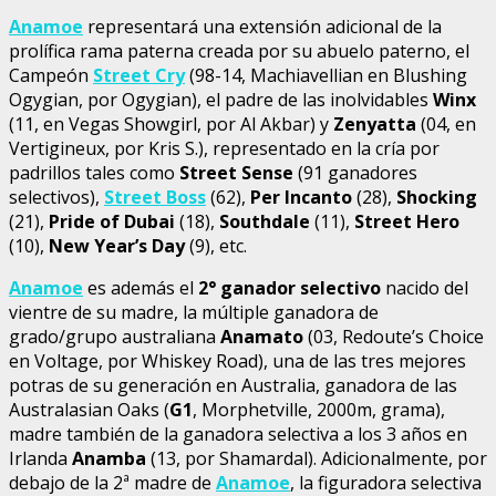
Anamoe
representará una extensión adicional de la
prolífica rama paterna creada por su abuelo paterno, el
Campeón
Street Cry
(98-14, Machiavellian en Blushing
Ogygian, por Ogygian), el padre de las inolvidables
Winx
(11, en Vegas Showgirl, por Al Akbar) y
Zenyatta
(04, en
Vertigineux, por Kris S.), representado en la cría por
padrillos tales como
Street Sense
(91 ganadores
selectivos),
Street Boss
(62),
Per Incanto
(28),
Shocking
(21),
Pride of Dubai
(18),
Southdale
(11),
Street Hero
(10),
New Year’s Day
(9), etc.
Anamoe
es además el
2° ganador selectivo
nacido del
vientre de su madre, la múltiple ganadora de
grado/grupo australiana
Anamato
(03, Redoute’s Choice
en Voltage, por Whiskey Road), una de las tres mejores
potras de su generación en Australia, ganadora de las
Australasian Oaks (
G1
, Morphetville, 2000m, grama),
madre también de la ganadora selectiva a los 3 años en
Irlanda
Anamba
(13, por Shamardal). Adicionalmente, por
debajo de la 2ª madre de
Anamoe
, la figuradora selectiva