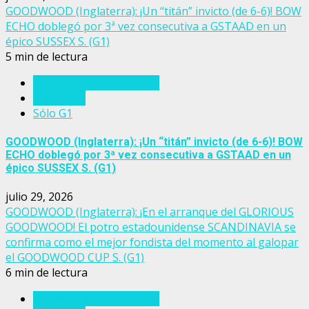
GOODWOOD (Inglaterra): ¡Un “titán” invicto (de 6-6)! BOW
ECHO doblegó por 3ª vez consecutiva a GSTAAD en un
épico SUSSEX S. (G1)
5 min de lectura
Eventos del turf mundial
Inglaterra
Sólo G1
GOODWOOD (Inglaterra): ¡Un “titán” invicto (de 6-6)! BOW
ECHO doblegó por 3ª vez consecutiva a GSTAAD en un
épico SUSSEX S. (G1)
julio 29, 2026
GOODWOOD (Inglaterra): ¡En el arranque del GLORIOUS
GOODWOOD! El potro estadounidense SCANDINAVIA se
confirma como el mejor fondista del momento al galopar
el GOODWOOD CUP S. (G1)
6 min de lectura
Eventos del turf mundial