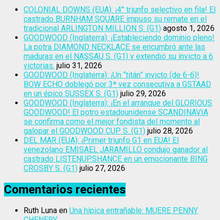
COLONIAL DOWNS (EUA): ¡4° triunfo selectivo en fila! El
castrado BURNHAM SQUARE impuso su remate en el
tradicional ARLINGTON MILLION S. (G1)
agosto 1, 2026
GOODWOOD (Inglaterra): ¡Estableciendo dominio pleno!
La potra DIAMOND NECKLACE se encumbró ante las
maduras en el NASSAU S. (G1) y extendió su invicto a 6
victorias.
julio 31, 2026
GOODWOOD (Inglaterra): ¡Un “titán” invicto (de 6-6)!
BOW ECHO doblegó por 3ª vez consecutiva a GSTAAD
en un épico SUSSEX S. (G1)
julio 29, 2026
GOODWOOD (Inglaterra): ¡En el arranque del GLORIOUS
GOODWOOD! El potro estadounidense SCANDINAVIA
se confirma como el mejor fondista del momento al
galopar el GOODWOOD CUP S. (G1)
julio 28, 2026
DEL MAR (EUA): ¡Primer triunfo G1 en EUA! El
venezolano EMISAEL JARAMILLO condujo ganador al
castrado LISTENUPSHANCE en un emocionante BING
CROSBY S. (G1)
julio 27, 2026
Comentarios recientes
Ruth Luna
en
Una hípica entrañable: MUERE PENNY
CHENERY