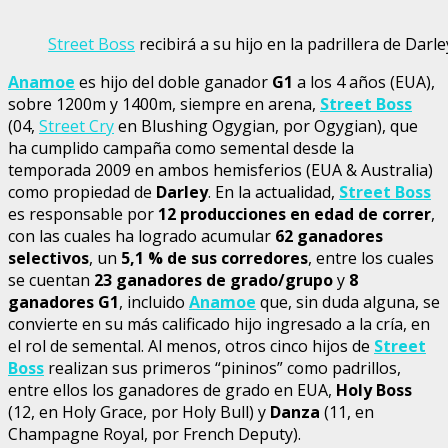
Street Boss
recibirá a su hijo en la padrillera de Darl
Anamoe
es hijo del doble ganador
G1
a los 4 años (EUA),
sobre 1200m y 1400m, siempre en arena,
Street Boss
(04,
Street Cry
en Blushing Ogygian, por Ogygian), que
ha cumplido campaña como semental desde la
temporada 2009 en ambos hemisferios (EUA & Australia)
como propiedad de
Darley
. En la actualidad,
Street Boss
es responsable por
12 producciones en edad de correr
,
con las cuales ha logrado acumular
62 ganadores
selectivos
, un
5,1 % de sus corredores
, entre los cuales
se cuentan
23 ganadores de grado/grupo
y
8
ganadores G1
, incluido
Anamoe
que, sin duda alguna, se
convierte en su más calificado hijo ingresado a la cría, en
el rol de semental. Al menos, otros cinco hijos de
Street
Boss
realizan sus primeros “pininos” como padrillos,
entre ellos los ganadores de grado en EUA,
Holy Boss
(12, en Holy Grace, por Holy Bull) y
Danza
(11, en
Champagne Royal, por French Deputy).