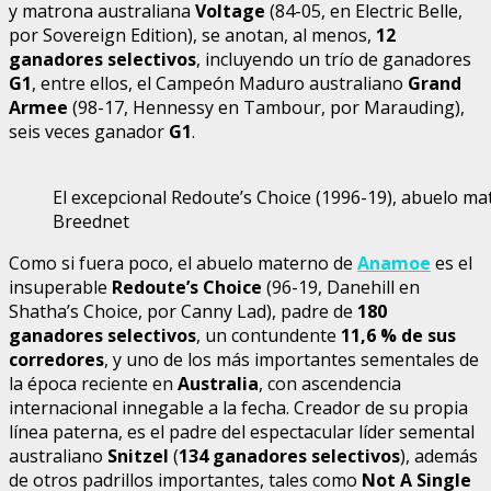
y matrona australiana
Voltage
(84-05, en Electric Belle,
por Sovereign Edition), se anotan, al menos,
12
ganadores selectivos
, incluyendo un trío de ganadores
G1
, entre ellos, el Campeón Maduro australiano
Grand
Armee
(98-17, Hennessy en Tambour, por Marauding),
seis veces ganador
G1
.
El excepcional Redoute’s Choice (1996-19), abuelo m
Breednet
Como si fuera poco, el abuelo materno de
Anamoe
es el
insuperable
Redoute’s Choice
(96-19, Danehill en
Shatha’s Choice, por Canny Lad), padre de
180
ganadores selectivos
, un contundente
11,6 % de sus
corredores
, y uno de los más importantes sementales de
la época reciente en
Australia
, con ascendencia
internacional innegable a la fecha. Creador de su propia
línea paterna, es el padre del espectacular líder semental
australiano
Snitzel
(
134 ganadores selectivos
), además
de otros padrillos importantes, tales como
Not A Single