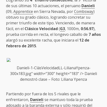
Logrando su
4º triunfo consecutivo
, la 9ª victoria
de sus últimas 10 actuaciones, el peruano
Danieli
(09,
Apprentice
en Sierra Nevada, por
Combsway
)
obtuvo su grado clásico, logrando concretar su
primer triunfo de este tipo. Venciendo, de manera
fácil, en el
Clásico Velocidad
(
G3
, 1000m,
0:56.97
),
prueba corrida en recta, el longevo caballo de
7 años
alargó su excelente racha, que iniciara el
12 de
febrero de 2015
.
Danieli-1-ClásVelocidadLL-LilianaYpenza-
300x183.jpg" width="300" height="183" />
Danieli
demostró clase – Foto: Liliana Ypenza
Partiendo por fuera de los 5 rivales que le
enfrentaron,
Danieli
se mantuvo toda la prueba
adosado a la baranda externa y sólo requirió del