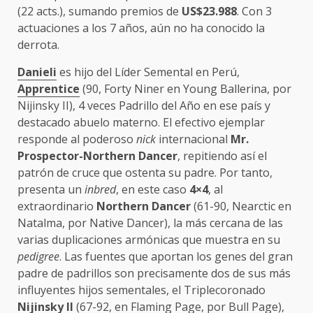
(22 acts.), sumando premios de
US$23.988
. Con 3
actuaciones a los 7 años, aún no ha conocido la
derrota.
Danieli
es hijo del Líder Semental en Perú,
Apprentice
(90, Forty Niner en Young Ballerina, por
Nijinsky II), 4 veces Padrillo del Año en ese país y
destacado abuelo materno. El efectivo ejemplar
responde al poderoso
nick
internacional
Mr.
Prospector-Northern Dancer
, repitiendo así el
patrón de cruce que ostenta su padre. Por tanto,
presenta un
inbred
, en este caso
4×4
, al
extraordinario
Northern Dancer
(61-90, Nearctic en
Natalma, por Native Dancer), la más cercana de las
varias duplicaciones armónicas que muestra en su
pedigree
. Las fuentes que aportan los genes del gran
padre de padrillos son precisamente dos de sus más
influyentes hijos sementales, el Triplecoronado
Nijinsky II
(67-92, en Flaming Page, por Bull Page),