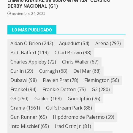
chileno KHAMAL se sobró en el 124° CLÁSICO
DERBY NACIONAL (G1)
noviembre 24, 2025
LO MÁS PUBLICADO
Aidan O'Brien
(242)
Aqueduct
(54)
Arena
(797)
Bob Baffert
(119)
Chad Brown
(98)
Charles Appleby
(72)
Chris Waller
(67)
Curlin
(59)
Curragh
(68)
Del Mar
(68)
Dubawi
(98)
Flavien Prat
(78)
Flemington
(56)
Frankel
(94)
Frankie Dettori
(75)
G2
(280)
G3
(250)
Galileo
(168)
Godolphin
(76)
Grama
(1561)
Gulfstream Park
(88)
Gun Runner
(65)
Hipódromo de Palermo
(59)
Into Mischief
(65)
Irad Ortiz Jr.
(81)