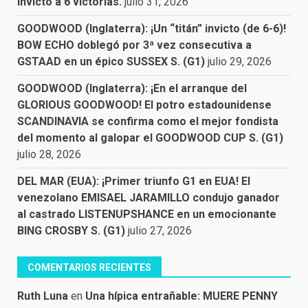
invicto a 6 victorias.
julio 31, 2026
GOODWOOD (Inglaterra): ¡Un “titán” invicto (de 6-6)!
BOW ECHO doblegó por 3ª vez consecutiva a
GSTAAD en un épico SUSSEX S. (G1)
julio 29, 2026
GOODWOOD (Inglaterra): ¡En el arranque del
GLORIOUS GOODWOOD! El potro estadounidense
SCANDINAVIA se confirma como el mejor fondista
del momento al galopar el GOODWOOD CUP S. (G1)
julio 28, 2026
DEL MAR (EUA): ¡Primer triunfo G1 en EUA! El
venezolano EMISAEL JARAMILLO condujo ganador
al castrado LISTENUPSHANCE en un emocionante
BING CROSBY S. (G1)
julio 27, 2026
COMENTARIOS RECIENTES
Ruth Luna
en
Una hípica entrañable: MUERE PENNY