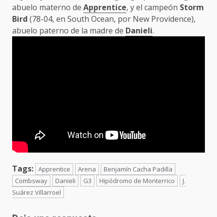
abuelo materno de
Apprentice
, y el campeón
Storm
Bird
(78-04, en South Ocean, por New Providence),
abuelo paterno de la madre de
Danieli
.
Tags:
Apprentice
Arena
Benjamín Cacha Padilla
Combsway
Danieli
G3
Hipódromo de Monterrico
J.
Suárez Villarroel