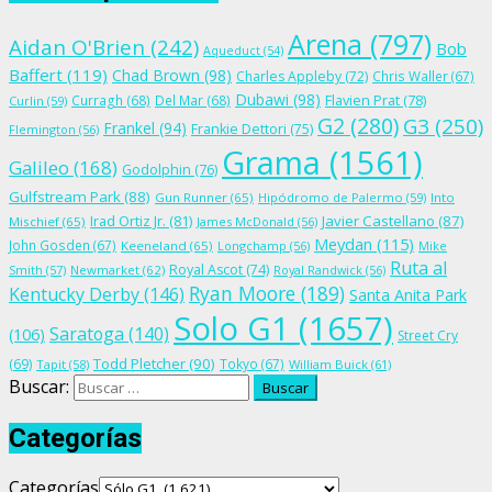
Arena
(797)
Aidan O'Brien
(242)
Bob
Aqueduct
(54)
Baffert
(119)
Chad Brown
(98)
Charles Appleby
(72)
Chris Waller
(67)
Dubawi
(98)
Flavien Prat
(78)
Curragh
(68)
Del Mar
(68)
Curlin
(59)
G2
(280)
G3
(250)
Frankel
(94)
Frankie Dettori
(75)
Flemington
(56)
Grama
(1561)
Galileo
(168)
Godolphin
(76)
Gulfstream Park
(88)
Gun Runner
(65)
Hipódromo de Palermo
(59)
Into
Irad Ortiz Jr.
(81)
Javier Castellano
(87)
Mischief
(65)
James McDonald
(56)
Meydan
(115)
John Gosden
(67)
Keeneland
(65)
Longchamp
(56)
Mike
Ruta al
Royal Ascot
(74)
Smith
(57)
Newmarket
(62)
Royal Randwick
(56)
Ryan Moore
(189)
Kentucky Derby
(146)
Santa Anita Park
Solo G1
(1657)
Saratoga
(140)
(106)
Street Cry
Todd Pletcher
(90)
(69)
Tokyo
(67)
Tapit
(58)
William Buick
(61)
Buscar:
Categorías
Categorías