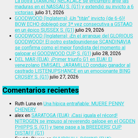
La potra DIAMOND NECKLACE se encumbró ante las
maduras en el NASSAU S. (G1) y extendió su invicto a 6
victorias.
julio 31, 2026
GOODWOOD (Inglaterra): ¡Un “titán” invicto (de 6-6)!
BOW ECHO doblegó por 3ª vez consecutiva a GSTAAD
en un épico SUSSEX S. (G1)
julio 29, 2026
GOODWOOD (Inglaterra): ¡En el arranque del GLORIOUS
GOODWOOD! El potro estadounidense SCANDINAVIA
se confirma como el mejor fondista del momento al
galopar el GOODWOOD CUP S. (G1)
julio 28, 2026
DEL MAR (EUA): ¡Primer triunfo G1 en EUA! El
venezolano EMISAEL JARAMILLO condujo ganador al
castrado LISTENUPSHANCE en un emocionante BING
CROSBY S. (G1)
julio 27, 2026
Comentarios recientes
Ruth Luna
en
Una hípica entrañable: MUERE PENNY
CHENERY
alex
en
SARATOGA (EUA): ¡Casi iguala el récord!
NITROGEN se impuso al reverendo galope en el OGDEN
PHIPPS S. (G1) y tiene pase a la BREEDERS’ CUP
DISTAFF (G1)