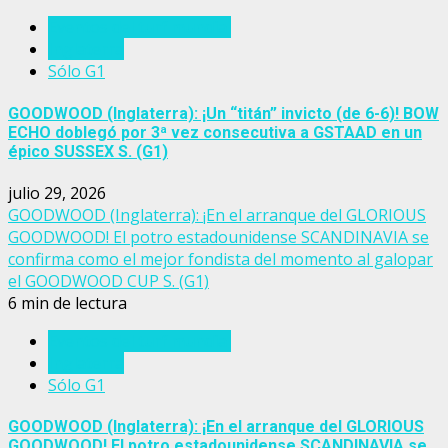
Eventos del turf mundial
Inglaterra
Sólo G1
GOODWOOD (Inglaterra): ¡Un “titán” invicto (de 6-6)! BOW
ECHO doblegó por 3ª vez consecutiva a GSTAAD en un
épico SUSSEX S. (G1)
julio 29, 2026
GOODWOOD (Inglaterra): ¡En el arranque del GLORIOUS
GOODWOOD! El potro estadounidense SCANDINAVIA se
confirma como el mejor fondista del momento al galopar
el GOODWOOD CUP S. (G1)
6 min de lectura
Eventos del turf mundial
Inglaterra
Sólo G1
GOODWOOD (Inglaterra): ¡En el arranque del GLORIOUS
GOODWOOD! El potro estadounidense SCANDINAVIA se