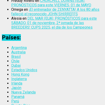
Freddy Rivero
en
CHURCHILL DOWNS (EUA):
PRONÓSTICOS para este VIERNES, 01 de MAYO
Omega
en
¡El entrenador de ZENYATTA! A los 80 años
falleció el reconocido JOHN SHIRREFFS
Alesia
en
DEL MAR (EUA): PRONÓSTICOS para este
SÁBADO, 01 de noviembre, 2ª jornada de las
BREEDERS’ CUPS 2025, el día de los Campeones
Países:
Argentina
Australia
Brasil
Chile
Dubai
Estados Unidos
Hong Kong
Inglaterra
Irlanda
Japón
Nueva Zelanda
Panamá
Perú