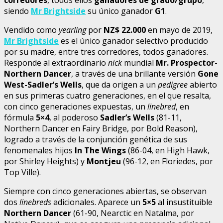
siendo
Mr Brightside
su único ganador
G1
.
Vendido como
yearling
por
NZ$ 22.000
en mayo de 2019,
Mr Brightside
es el único ganador selectivo producido
por su madre, entre tres corredores, todos ganadores.
Responde al extraordinario
nick
mundial
Mr. Prospector-
Northern Dancer
, a través de una brillante versión
Gone
West-Sadler’s Wells
, que da origen a un
pedigree
abierto
en sus primeras cuatro generaciones, en el que resalta,
con cinco generaciones expuestas, un
linebred
, en
fórmula
5×4
, al poderoso
Sadler’s Wells
(81-11,
Northern Dancer en Fairy Bridge, por Bold Reason),
logrado a través de la conjunción genética de sus
fenomenales hijos
In The Wings
(86-04, en High Hawk,
por Shirley Heights) y
Montjeu
(96-12, en Floriedes, por
Top Ville).
Siempre con cinco generaciones abiertas, se observan
dos
linebreds
adicionales. Aparece un
5×5
al insustituible
Northern Dancer
(61-90, Nearctic en Natalma, por