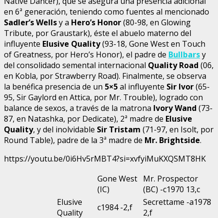
Native Dancer), que se asegura una presencia adicional
en 6ª generación, teniendo como fuentes al mencionado
Sadler’s Wells
y a
Hero’s Honor
(80-98, en Glowing
Tribute, por Graustark), éste el abuelo materno del
influyente
Elusive Quality
(93-18, Gone West en Touch
of Greatness, por Hero’s Honor), el padre de
Bullbars
y
del consolidado semental internacional
Quality Road
(06,
en Kobla, por Strawberry Road). Finalmente, se observa
la benéfica presencia de un
5×5
al influyente
Sir Ivor
(65-
95, Sir Gaylord en Attica, por Mr. Trouble), logrado con
balance de sexos, a través de la matrona
Ivory Wand
(73-
87, en Natashka, por Dedicate), 2ª madre de
Elusive
Quality
, y del inolvidable
Sir Tristam
(71-97, en Isolt, por
Round Table), padre de la 3ª madre de
Mr. Brightside
.
https://youtu.be/0i6Hv5rMBT4?si=xvfyiMuKXQSMT8HK
Gone West
Mr. Prospector
(IC)
(BC) -c1970 13,c
Elusive
Secrettame -a1978
c1984 -2,f
Quality
2,f