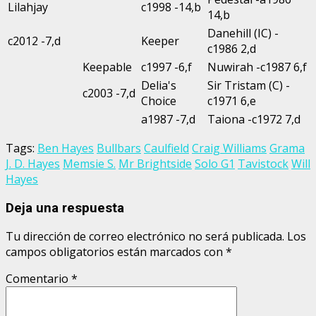
Lilahjay
c1998 -14,b
14,b
Danehill (IC) -
c2012 -7,d
Keeper
c1986 2,d
Keepable
c1997 -6,f
Nuwirah -c1987 6,f
Delia's
Sir Tristam (C) -
c2003 -7,d
Choice
c1971 6,e
a1987 -7,d
Taiona -c1972 7,d
Tags:
Ben Hayes
Bullbars
Caulfield
Craig Williams
Grama
J. D. Hayes
Memsie S.
Mr Brightside
Solo G1
Tavistock
Will
Hayes
Deja una respuesta
Tu dirección de correo electrónico no será publicada.
Los
campos obligatorios están marcados con
*
Comentario
*