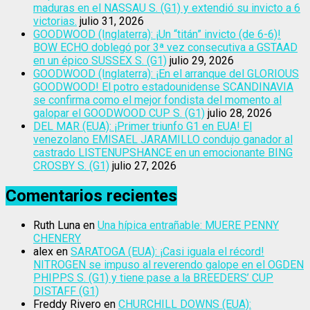
maduras en el NASSAU S. (G1) y extendió su invicto a 6
victorias.
julio 31, 2026
GOODWOOD (Inglaterra): ¡Un “titán” invicto (de 6-6)!
BOW ECHO doblegó por 3ª vez consecutiva a GSTAAD
en un épico SUSSEX S. (G1)
julio 29, 2026
GOODWOOD (Inglaterra): ¡En el arranque del GLORIOUS
GOODWOOD! El potro estadounidense SCANDINAVIA
se confirma como el mejor fondista del momento al
galopar el GOODWOOD CUP S. (G1)
julio 28, 2026
DEL MAR (EUA): ¡Primer triunfo G1 en EUA! El
venezolano EMISAEL JARAMILLO condujo ganador al
castrado LISTENUPSHANCE en un emocionante BING
CROSBY S. (G1)
julio 27, 2026
Comentarios recientes
Ruth Luna
en
Una hípica entrañable: MUERE PENNY
CHENERY
alex
en
SARATOGA (EUA): ¡Casi iguala el récord!
NITROGEN se impuso al reverendo galope en el OGDEN
PHIPPS S. (G1) y tiene pase a la BREEDERS’ CUP
DISTAFF (G1)
Freddy Rivero
en
CHURCHILL DOWNS (EUA):