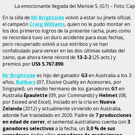
La emocionante llegada del Mensie S. (G1) – Foto: Ca
En la silla de
Mr Brightside
volvió a estar su jinete oficial,
el campeón
Craig Williams
, quien no le pudo montar en
los dos primeros logros de la presente racha, pues como
se recordará tuvo un duro accidente para esas fechas,
pero recuperado volvió a sus estribos y se han
confabulado para vencer en las dos últimas salidas del
zaino, que ahora tiene récord de
13-2-2
(25 acts.) y
premios por
US$ 5.767.890
.
Mr Brightside
es hijo del ganador
G3
en Australia a los 3
años,
Bullbars
(07, Elusive Quality en Accesories, por
Singspiel), un medio hermano de los ganadores
G1
en
Australia
Epaulette
(09, por Commands) y
Helmet
(08,
por Exceed and Excel), iniciado en la cría en
Nueva
Zelanda
(2012) y actualmente sirviendo en Australia,
adonde fue trasladado en 2020. Padre de
7 producciones
en edad de correr
, el semental australiano cuenta con
3
ganadores selectivos
a la fecha, un
3,0 % de sus
corredores
, todos ellos
ganadores de grado/grupo
,