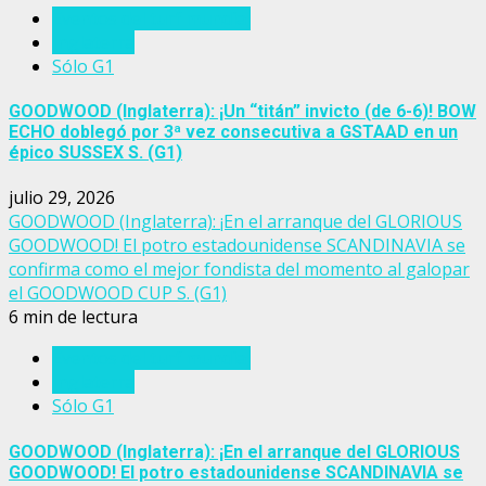
Eventos del turf mundial
Inglaterra
Sólo G1
GOODWOOD (Inglaterra): ¡Un “titán” invicto (de 6-6)! BOW
ECHO doblegó por 3ª vez consecutiva a GSTAAD en un
épico SUSSEX S. (G1)
julio 29, 2026
GOODWOOD (Inglaterra): ¡En el arranque del GLORIOUS
GOODWOOD! El potro estadounidense SCANDINAVIA se
confirma como el mejor fondista del momento al galopar
el GOODWOOD CUP S. (G1)
6 min de lectura
Eventos del turf mundial
Inglaterra
Sólo G1
GOODWOOD (Inglaterra): ¡En el arranque del GLORIOUS
GOODWOOD! El potro estadounidense SCANDINAVIA se