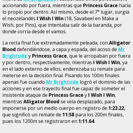
accionando por fuera, mientras que
Princess Grace
hacía
lo propio por dentro. Así mismo, desde el 7° lugar, surgía
el neozelandés
I Wish I Win
(18, Savabeel en Make a
Wish, por Pins), que intentaba salir de la baranda, por
donde corría desde el vamos.
La recta final fue extremadamente peleada, con
Alligator
Blood
defendiéndose, a capa y espada, del acoso de
Mr
Brightside
y
Princess Grace
, que le arropaban por fuera
y por dentro, respectivamente, mientras
I Wish I Win
, ya
en el lado externo de ellos, enderezaba su remate para
meterse en la decisión final. Pisando los 100m finales
apenas fue cuando
Mr Brightside
logró el dominio de las
acciones y en ese trayecto final fue capaz de someter el
insistente ataque de
Princess Grace
y
I Wish I Win
,
mientras
Alligator Blood
se veía desplazado, para
imponerse por un medio cuerpo en registro de
1:23.22
,
que significó un remate de
11:58
para los 200m finales,
pues los 1200m se registraron en
1:11.64
.