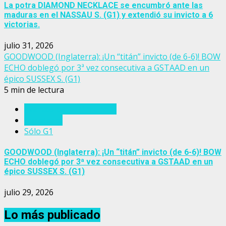
La potra DIAMOND NECKLACE se encumbró ante las
maduras en el NASSAU S. (G1) y extendió su invicto a 6
victorias.
julio 31, 2026
GOODWOOD (Inglaterra): ¡Un “titán” invicto (de 6-6)! BOW
ECHO doblegó por 3ª vez consecutiva a GSTAAD en un
épico SUSSEX S. (G1)
5 min de lectura
Eventos del turf mundial
Inglaterra
Sólo G1
GOODWOOD (Inglaterra): ¡Un “titán” invicto (de 6-6)! BOW
ECHO doblegó por 3ª vez consecutiva a GSTAAD en un
épico SUSSEX S. (G1)
julio 29, 2026
Lo más publicado