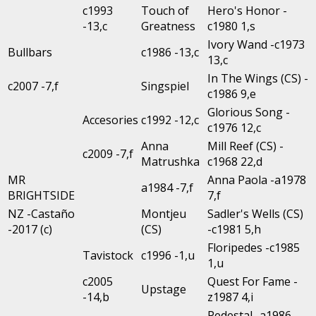
c1993
Touch of
Hero's Honor -
-13,c
Greatness
c1980 1,s
Ivory Wand -c1973
Bullbars
c1986 -13,c
13,c
In The Wings (CS) -
c2007 -7,f
Singspiel
c1986 9,e
Glorious Song -
Accesories
c1992 -12,c
c1976 12,c
Anna
Mill Reef (CS) -
c2009 -7,f
Matrushka
c1968 22,d
MR
Anna Paola -a1978
a1984 -7,f
BRIGHTSIDE
7,f
NZ -Castaño
Montjeu
Sadler's Wells (CS)
-2017 (c)
(CS)
-c1981 5,h
Floripedes -c1985
Tavistock
c1996 -1,u
1,u
c2005
Quest For Fame -
Upstage
-14,b
z1987 4,i
Pedestal -a1986