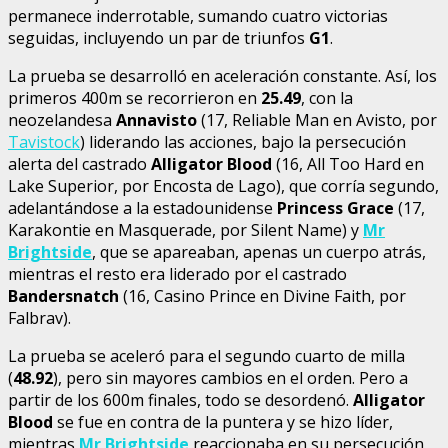
permanece inderrotable, sumando cuatro victorias
seguidas, incluyendo un par de triunfos
G1
.
La prueba se desarrolló en aceleración constante. Así, los
primeros 400m se recorrieron en
25.49
, con la
neozelandesa
Annavisto
(17, Reliable Man en Avisto, por
Tavistock
) liderando las acciones, bajo la persecución
alerta del castrado
Alligator Blood
(16, All Too Hard en
Lake Superior, por Encosta de Lago), que corría segundo,
adelantándose a la estadounidense
Princess Grace
(17,
Karakontie en Masquerade, por Silent Name) y
Mr
Brightside
, que se apareaban, apenas un cuerpo atrás,
mientras el resto era liderado por el castrado
Bandersnatch
(16, Casino Prince en Divine Faith, por
Falbrav).
La prueba se aceleró para el segundo cuarto de milla
(
48.92
), pero sin mayores cambios en el orden. Pero a
partir de los 600m finales, todo se desordenó.
Alligator
Blood
se fue en contra de la puntera y se hizo líder,
mientras
Mr Brightside
reaccionaba en su persecución,