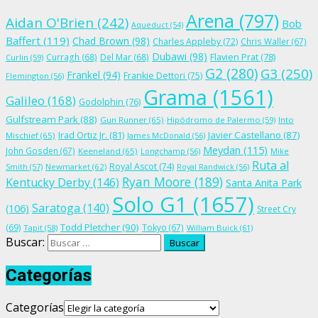
Arena
(797)
Aidan O'Brien
(242)
Bob
Aqueduct
(54)
Baffert
(119)
Chad Brown
(98)
Charles Appleby
(72)
Chris Waller
(67)
Dubawi
(98)
Flavien Prat
(78)
Curragh
(68)
Del Mar
(68)
Curlin
(59)
G2
(280)
G3
(250)
Frankel
(94)
Frankie Dettori
(75)
Flemington
(56)
Grama
(1561)
Galileo
(168)
Godolphin
(76)
Gulfstream Park
(88)
Gun Runner
(65)
Hipódromo de Palermo
(59)
Into
Irad Ortiz Jr.
(81)
Javier Castellano
(87)
Mischief
(65)
James McDonald
(56)
Meydan
(115)
John Gosden
(67)
Keeneland
(65)
Longchamp
(56)
Mike
Ruta al
Royal Ascot
(74)
Smith
(57)
Newmarket
(62)
Royal Randwick
(56)
Ryan Moore
(189)
Kentucky Derby
(146)
Santa Anita Park
Solo G1
(1657)
Saratoga
(140)
(106)
Street Cry
Todd Pletcher
(90)
(69)
Tokyo
(67)
Tapit
(58)
William Buick
(61)
Buscar:
Categorías
Categorías