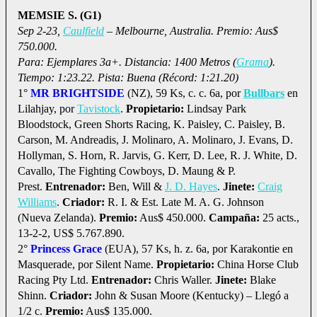
MEMSIE S. (G1)
Sep 2-23,
Caulfield
– Melbourne, Australia. Premio: Aus$
750.000.
Para: Ejemplares 3a+. Distancia: 1400 Metros (
Grama
).
Tiempo: 1:23.22. Pista: Buena (Récord: 1:21.20)
1°
MR BRIGHTSIDE
(NZ), 59 Ks, c. c. 6a, por
Bullbars
en
Lilahjay, por
Tavistock
.
Propietario:
Lindsay Park
Bloodstock, Green Shorts Racing, K. Paisley, C. Paisley, B.
Carson, M. Andreadis, J. Molinaro, A. Molinaro, J. Evans, D.
Hollyman, S. Horn, R. Jarvis, G. Kerr, D. Lee, R. J. White, D.
Cavallo, The Fighting Cowboys, D. Maung & P.
Prest.
Entrenador:
Ben, Will &
J. D. Hayes
.
Jinete:
Craig
Williams
.
Criador:
R. I. & Est. Late M. A. G. Johnson
(Nueva Zelanda).
Premio:
Aus$ 450.000.
Campaña:
25 acts.,
13-2-2, US$ 5.767.890.
2°
Princess Grace
(EUA), 57 Ks, h. z. 6a, por Karakontie en
Masquerade, por Silent Name.
Propietario:
China Horse Club
Racing Pty Ltd.
Entrenador:
Chris Waller.
Jinete:
Blake
Shinn.
Criador:
John & Susan Moore (Kentucky) – Llegó a
1/2 c.
Premio:
Aus$ 135.000.