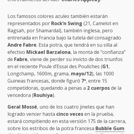
Los famosos colores azules también estarán
representados por
Rock’n Swing
(21, Camelot en
Ragsah, por Shamardal), también inglesa, pero
entrenada en Francia bajo la tutela del consagrado
Andre Fabre
. Esta potra, que tendrá en su silla al
efectivo
Mickael Barzalona
, la monta de “confianza”
de
Fabre
, viene de perder su invicto de dos triunfos
en el reciente Poule d’Essai des Pouliches (
G1
,
Longchamp, 1600m, grama,
mayo/12
), las 1000
Guineas francesas, donde figuró
7
ª
, entre 15
competidoras, quedando a penas a
2 cuerpos
de la
vencedora (
Rouhiya
).
Geral Mossé
, uno de los cuatro jinetes que han
logrado vencer hasta
cinco veces
en la prueba,
estará compitiendo en esta versión 175 de la carrera,
sobre los estribos de la potra francesa
Bubble Gum