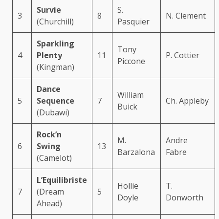
Survie
S.
3
8
N. Clement
(Churchill)
Pasquier
Sparkling
Tony
4
Plenty
11
P. Cottier
Piccone
(Kingman)
Dance
William
5
Sequence
7
Ch. Appleby
Buick
(Dubawi)
Rock’n
M.
Andre
6
Swing
13
Barzalona
Fabre
(Camelot)
L’Equilibriste
Hollie
T.
7
(Dream
5
Doyle
Donworth
Ahead)