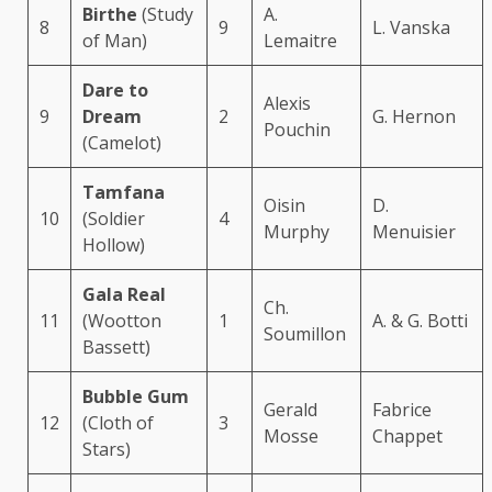
Birthe
(Study
A.
8
9
L. Vanska
of Man)
Lemaitre
Dare to
Alexis
9
Dream
2
G. Hernon
Pouchin
(Camelot)
Tamfana
Oisin
D.
10
(Soldier
4
Murphy
Menuisier
Hollow)
Gala Real
Ch.
11
(Wootton
1
A. & G. Botti
Soumillon
Bassett)
Bubble Gum
Gerald
Fabrice
12
(Cloth of
3
Mosse
Chappet
Stars)