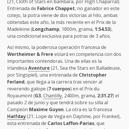
(21, Cloth of Stars en Bambara, por High Chaparral).
Entrenada de
Fabrice Chappet
, no ganador en este
cotejo, la potra viene de dos victorias al hilo, ambas
obtenidas este año, la más reciente en el Prix de la
Madeleine (
Longchamp
, 1800m, grama,
1:54.53
),
una condicional exclusiva para potras de 3 años.
Así mismo, la poderosa operación francesa de
Wertheimer & Frere
estará en competencia con dos
importantes contendoras. Una de ellas es la
irlandesa
Aventure
(21, Sea the Stars en Balladeuse,
por Singspiel), una entrenada de
Christopher
Ferland
, que llega a la carrera tras vencer al
reverendo galope (
7 cuerpos
) en el Prix du
Royaumont (
G3
,
Chantilly
, 2400m, grama,
2:31.27
) el
pasado 2 de junio y que tendrá sobre su silla al
Campeón
Maxime Guyon
. La otra es la francesa
Halfday
(21, Lope de Vega en Daytime, por Frankel),
esta entrenada de
Carlos Laffon-Parias
, que