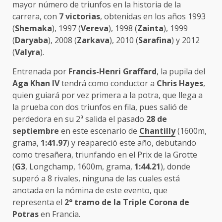
mayor número de triunfos en la historia de la
carrera, con
7 victorias
, obtenidas en los años 1993
(
Shemaka
), 1997 (
Vereva
), 1998 (
Zainta
), 1999
(
Daryaba
), 2008 (
Zarkava
), 2010 (
Sarafina
) y 2012
(
Valyra
).
Entrenada por
Francis-Henri Graffard
, la pupila del
Aga Khan IV
tendrá como conductor a
Chris Hayes
,
quien guiará por vez primera a la potra, que llega a
la prueba con dos triunfos en fila, pues salió de
perdedora en su 2ª salida el pasado
28 de
septiembre
en este escenario de
Chantilly
(1600m,
grama,
1:41.97
) y reapareció este año, debutando
como tresañera, triunfando en el Prix de la Grotte
(
G3
, Longchamp, 1600m, grama,
1:44.21
), donde
superó a 8 rivales, ninguna de las cuales está
anotada en la nómina de este evento, que
representa el
2° tramo de la Triple Corona de
Potras
en Francia.