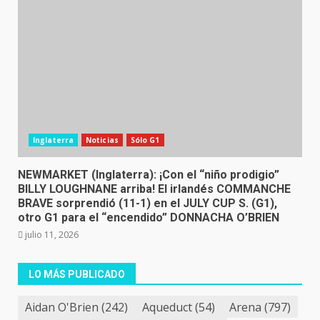
Inglaterra
Noticias
Sólo G1
NEWMARKET (Inglaterra): ¡Con el “niño prodigio”
BILLY LOUGHNANE arriba! El irlandés COMMANCHE
BRAVE sorprendió (11-1) en el JULY CUP S. (G1),
otro G1 para el “encendido” DONNACHA O’BRIEN
julio 11, 2026
LO MÁS PUBLICADO
Aidan O'Brien
(242)
Aqueduct
(54)
Arena
(797)