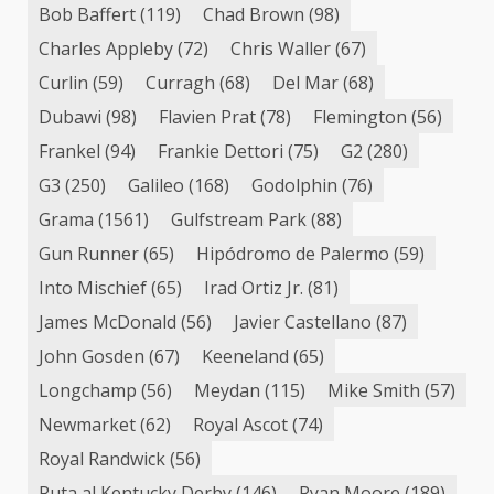
Bob Baffert
(119)
Chad Brown
(98)
Charles Appleby
(72)
Chris Waller
(67)
Curlin
(59)
Curragh
(68)
Del Mar
(68)
Dubawi
(98)
Flavien Prat
(78)
Flemington
(56)
Frankel
(94)
Frankie Dettori
(75)
G2
(280)
G3
(250)
Galileo
(168)
Godolphin
(76)
Grama
(1561)
Gulfstream Park
(88)
Gun Runner
(65)
Hipódromo de Palermo
(59)
Into Mischief
(65)
Irad Ortiz Jr.
(81)
James McDonald
(56)
Javier Castellano
(87)
John Gosden
(67)
Keeneland
(65)
Longchamp
(56)
Meydan
(115)
Mike Smith
(57)
Newmarket
(62)
Royal Ascot
(74)
Royal Randwick
(56)
Ruta al Kentucky Derby
(146)
Ryan Moore
(189)