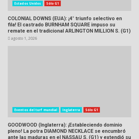
Estados Unidos
Sólo G1
COLONIAL DOWNS (EUA): ¡4° triunfo selectivo en
fila! El castrado BURNHAM SQUARE impuso su
remate en el tradicional ARLINGTON MILLION S. (G1)
agosto 1, 2026
Eventos del turf mundial
Inglaterra
Sólo G1
GOODWOOD (Inglaterra): ¡Estableciendo dominio
pleno! La potra DIAMOND NECKLACE se encumbró
ante las maduras en el NASSAU S. (G1) y extendió su