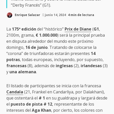
“Derby Francés” (G1).
Enrique Salazar
junio 14, 2024
4 min de lectura
La
175
ª
edición
del “histórico”
Prix de Diane
(
G1
,
2100m, grama,
€
1.000.000
) será la principal prueba
en disputa alrededor del mundo este próximo
domingo,
16 de junio
. Tratando de colocarse la
“corona” de triunfadoras estarán presentes
14
potras
, todas europeas, incluyendo, por supuesto,
francesas
(8), además de
inglesas
(2),
irlandesas
(3)
y
una
alemana
.
El listado de participantes se inicia con la francesa
Candala
(21, Frankel en Candarliya, por Dalakhani),
que ostentará el
# 1
en su gualdrapa y largará desde
el
puesto de pista # 12
, representante de los
intereses del
Aga Khan
, por cierto, los colores con