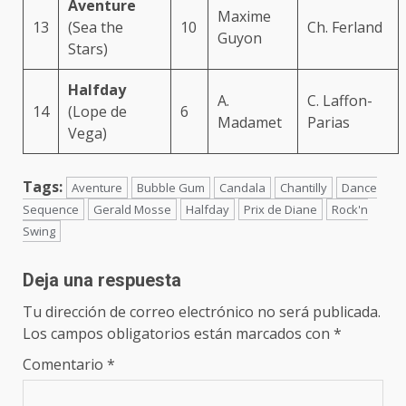
Aventure
Maxime
13
(Sea the
10
Ch. Ferland
Guyon
Stars)
Halfday
A.
C. Laffon-
14
(Lope de
6
Madamet
Parias
Vega)
Tags:
Aventure
Bubble Gum
Candala
Chantilly
Dance
Sequence
Gerald Mosse
Halfday
Prix de Diane
Rock'n
Swing
Deja una respuesta
Tu dirección de correo electrónico no será publicada.
Los campos obligatorios están marcados con
*
Comentario
*