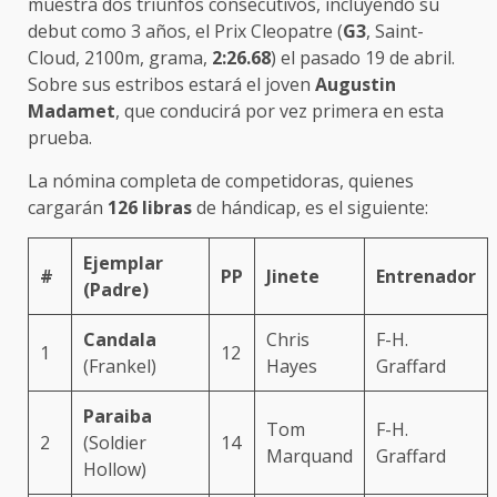
muestra dos triunfos consecutivos, incluyendo su
debut como 3 años, el Prix Cleopatre (
G3
, Saint-
Cloud, 2100m, grama,
2:26.68
) el pasado 19 de abril.
Sobre sus estribos estará el joven
Augustin
Madamet
, que conducirá por vez primera en esta
prueba.
La nómina completa de competidoras, quienes
cargarán
126 libras
de hándicap, es el siguiente:
Ejemplar
#
PP
Jinete
Entrenador
(Padre)
Candala
Chris
F-H.
1
12
(Frankel)
Hayes
Graffard
Paraiba
Tom
F-H.
2
(Soldier
14
Marquand
Graffard
Hollow)