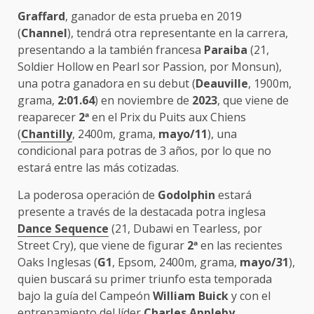
Graffard
, ganador de esta prueba en 2019
(
Channel
), tendrá otra representante en la carrera,
presentando a la también francesa
Paraiba
(21,
Soldier Hollow en Pearl sor Passion, por Monsun),
una potra ganadora en su debut (
Deauville
, 1900m,
grama,
2:01.64
) en noviembre de
2023
, que viene de
reaparecer
2
ª
en el Prix du Puits aux Chiens
(
Chantilly
, 2400m, grama,
mayo/11
), una
condicional para potras de 3 años, por lo que no
estará entre las más cotizadas.
La poderosa operación de
Godolphin
estará
presente a través de la destacada potra inglesa
Dance Sequence
(21, Dubawi en Tearless, por
Street Cry), que viene de figurar
2
ª
en las recientes
Oaks Inglesas (
G1
, Epsom, 2400m, grama,
mayo/31
),
quien buscará su primer triunfo esta temporada
bajo la guía del Campeón
William Buick
y con el
entrenamiento del líder
Charles Appleby
.