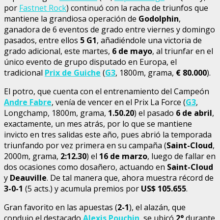
por
Fastnet Rock
) continuó con la racha de triunfos que
mantiene la grandiosa operación de
Godolphin
,
ganadora de 6 eventos de grado entre viernes y domingo
pasados, entre ellos
5 G1
, añadiéndole una victoria de
grado adicional, este martes,
6 de mayo
, al triunfar en el
único evento de grupo disputado en Europa, el
tradicional
Prix de Guiche
(
G3
, 1800m, grama,
€
80.000
).
El potro, que cuenta con el entrenamiento del Campeón
Andre Fabre
, venía de vencer en el Prix La Force (
G3
,
Longchamp, 1800m, grama,
1.50.20
) el pasado
6 de abril
,
exactamente, un mes atrás, por lo que se mantiene
invicto en tres salidas este año, pues abrió la temporada
triunfando por vez primera en su campaña (
Saint-Cloud
,
2000m, grama,
2:12.30
) el
16 de marzo
, luego de fallar en
dos ocasiones como dosañero, actuando en
Saint-Cloud
y
Deauville
. De tal manera que, ahora muestra récord de
3-0-1
(5 acts.) y acumula premios por
US$ 105.655
.
Gran favorito en las apuestas (
2-1
), el alazán, que
condujo el destacado
Alexis Pouchin
, se ubicó
2°
durante