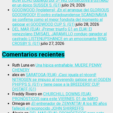
BOW ECHO doblegó por 3ª vez consecutiva a GSTAAD
en un épico SUSSEX S. (G1)
julio 29, 2026
GOODWOOD (Inglaterra): ¡En el arranque del GLORIOUS
GOODWOOD! El potro estadounidense SCANDINAVIA
se confirma como el mejor fondista del momento al
galopar el GOODWOOD CUP S. (G1)
julio 28, 2026
DEL MAR (EUA): ¡Primer triunfo G1 en EUA! El
venezolano EMISAEL JARAMILLO condujo ganador al
castrado LISTENUPSHANCE en un emocionante BING
CROSBY S. (G1)
julio 27, 2026
Comentarios recientes
Ruth Luna
en
Una hípica entrañable: MUERE PENNY
CHENERY
alex
en
SARATOGA (EUA): ¡Casi iguala el récord!
NITROGEN se impuso al reverendo galope en el OGDEN
PHIPPS S. (G1) y tiene pase a la BREEDERS’ CUP
DISTAFF (G1)
Freddy Rivero
en
CHURCHILL DOWNS (EUA):
PRONÓSTICOS para este VIERNES, 01 de MAYO
Omega
en
¡El entrenador de ZENYATTA! A los 80 años
falleció el reconocido JOHN SHIRREFFS