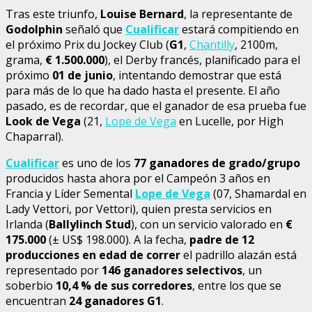
Tras este triunfo,
Louise
Bernard
, la representante de
Godolphin
señaló que
Cualificar
estará compitiendo en
el próximo Prix du Jockey Club (
G1
,
Chantilly
, 2100m,
grama,
€
1.500.000
), el Derby francés, planificado para el
próximo
01 de junio
, intentando demostrar que está
para más de lo que ha dado hasta el presente. El año
pasado, es de recordar, que el ganador de esa prueba fue
Look de Vega
(21,
Lope de Vega
en Lucelle, por High
Chaparral).
Cualificar
es uno de los
77 ganadores de grado/grupo
producidos hasta ahora por el Campeón 3 años en
Francia y Líder Semental
Lope de Vega
(07, Shamardal en
Lady Vettori, por Vettori), quien presta servicios en
Irlanda (
Ballylinch Stud
), con un servicio valorado en
€
175.000
(± US$ 198.000). A la fecha,
padre de 12
producciones en edad de correr
el padrillo alazán está
representado por
146 ganadores selectivos
, un
soberbio
10,4 % de sus corredores
, entre los que se
encuentran
24 ganadores G1
.