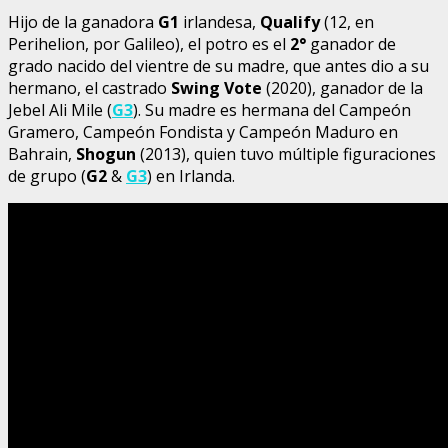
Hijo de la ganadora
G1
irlandesa,
Qualify
(12, en
Perihelion, por Galileo), el potro es el
2°
ganador de
grado nacido del vientre de su madre, que antes dio a su
hermano, el castrado
Swing Vote
(2020), ganador de la
Jebel Ali Mile (
G3
). Su madre es hermana del Campeón
Gramero, Campeón Fondista y Campeón Maduro en
Bahrain,
Shogun
(2013), quien tuvo múltiple figuraciones
de grupo (
G2
&
G3
) en Irlanda.