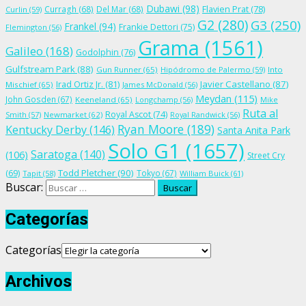
Dubawi
(98)
Flavien Prat
(78)
Curragh
(68)
Del Mar
(68)
Curlin
(59)
G2
(280)
G3
(250)
Frankel
(94)
Frankie Dettori
(75)
Flemington
(56)
Grama
(1561)
Galileo
(168)
Godolphin
(76)
Gulfstream Park
(88)
Gun Runner
(65)
Hipódromo de Palermo
(59)
Into
Irad Ortiz Jr.
(81)
Javier Castellano
(87)
Mischief
(65)
James McDonald
(56)
Meydan
(115)
John Gosden
(67)
Keeneland
(65)
Longchamp
(56)
Mike
Ruta al
Royal Ascot
(74)
Smith
(57)
Newmarket
(62)
Royal Randwick
(56)
Ryan Moore
(189)
Kentucky Derby
(146)
Santa Anita Park
Solo G1
(1657)
Saratoga
(140)
(106)
Street Cry
Todd Pletcher
(90)
(69)
Tokyo
(67)
Tapit
(58)
William Buick
(61)
Buscar:
Categorías
Categorías
Archivos