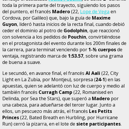
toda la primera parte del trayecto, siguiendo los pasos
del puntero, el francés
Madero
(22,
Lope de Vega
en
Cordova, por Galileo) que, bajo la guía de
Maxime
Guyon
, lideró hasta inicios de la recta final, cuando debió
ceder el dominio al potro de
Godolphin
, que reaccionó
con solvencia a los pedidos de
Pouchin
, convirtiéndose
en el protagonista del evento durante los 200m finales de
la carrera, para terminat venciendo por
1-½ cuerpos
de
ventaja, registrando marca de
1:53.57
, sobre una grama
de buena a suave.
Le secundó, en avance final, el francés
Al Aali
(22, City
Light en La Zubia, por Montjeu), sorpresa (
24-1
) en las
apuestas, quien se adelantó con luz de cuerpo y medio al
también francés
Curragh Camp
(22, Romanised en
Delinda, por Sea the Stars), que superó a
Madero
por
una cabeza, para adueñarse del tercer lugar. Junto a
ellos, un pescuezo más atrás, el francés
Les Petits
Princes
(22, Bated Breath en Hurbling, por Hurricane
Run) cerró la pizarra, en el lote de
siete participantes
.