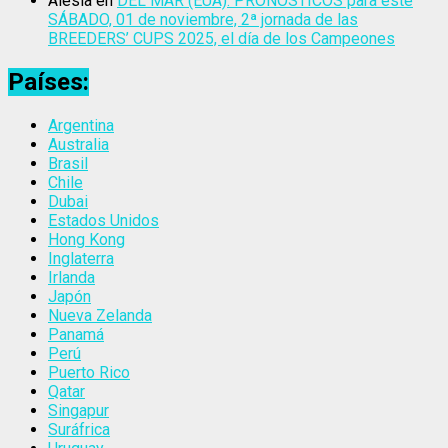
Alesia
en
DEL MAR (EUA): PRONÓSTICOS para este
SÁBADO, 01 de noviembre, 2ª jornada de las
BREEDERS’ CUPS 2025, el día de los Campeones
Países:
Argentina
Australia
Brasil
Chile
Dubai
Estados Unidos
Hong Kong
Inglaterra
Irlanda
Japón
Nueva Zelanda
Panamá
Perú
Puerto Rico
Qatar
Singapur
Suráfrica