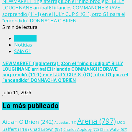
NEWMARKET (Inglaterra): ¡Con el “niño prodigio” BILLY
LOUGHNANE arriba! El irlandés COMMANCHE BRAVE
sorprendió (11-1) en el JULY CUP S. (G1), otro G1 para el
“encendido” DONNACHA O’BRIEN
5 min de lectura
Inglaterra
Noticias
Sólo G1
NEWMARKET (Inglaterra): ¡Con el “niño prodigio” BILLY
LOUGHNANE arriba! El irlandés COMMANCHE BRAVE
sorprendió (11-1) en el JULY CUP S. (G1), otro G1 para el
“encendido” DONNACHA O’BRIEN
julio 11, 2026
Lo más publicado
Arena
(797)
Aidan O'Brien
(242)
Bob
Aqueduct
(54)
Baffert
(119)
Chad Brown
(98)
Charles Appleby
(72)
Chris Waller
(67)