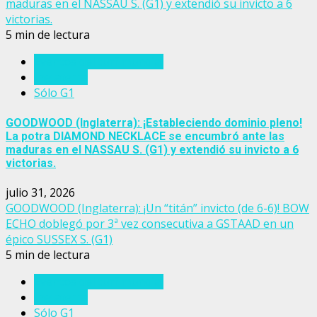
maduras en el NASSAU S. (G1) y extendió su invicto a 6
victorias.
5 min de lectura
Eventos del turf mundial
Inglaterra
Sólo G1
GOODWOOD (Inglaterra): ¡Estableciendo dominio pleno!
La potra DIAMOND NECKLACE se encumbró ante las
maduras en el NASSAU S. (G1) y extendió su invicto a 6
victorias.
julio 31, 2026
GOODWOOD (Inglaterra): ¡Un “titán” invicto (de 6-6)! BOW
ECHO doblegó por 3ª vez consecutiva a GSTAAD en un
épico SUSSEX S. (G1)
5 min de lectura
Eventos del turf mundial
Inglaterra
Sólo G1