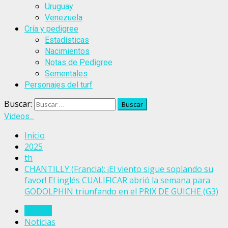
Uruguay
Venezuela
Cría y pedigree
Estadísticas
Nacimientos
Notas de Pedigree
Sementales
Personajes del turf
Buscar:
Videos...
Inicio
2025
th
CHANTILLY (Francia): ¡El viento sigue soplando su
favor! El inglés CUALIFICAR abrió la semana para
GODOLPHIN triunfando en el PRIX DE GUICHE (G3)
Francia
Noticias