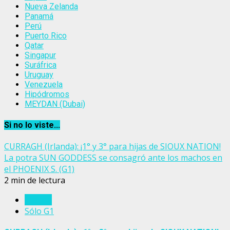
Nueva Zelanda
Panamá
Perú
Puerto Rico
Qatar
Singapur
Suráfrica
Uruguay
Venezuela
Hipódromos
MEYDAN (Dubai)
Si no lo viste...
CURRAGH (Irlanda): ¡1° y 3° para hijas de SIOUX NATION!
La potra SUN GODDESS se consagró ante los machos en
el PHOENIX S. (G1)
2 min de lectura
Irlanda
Sólo G1