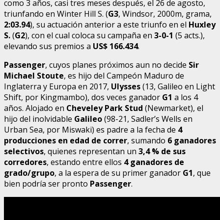
como 3 años, casi tres meses después, el 26 de agosto,
triunfando en Winter Hill S. (
G3
, Windsor, 2000m, grama,
2:03.94
), su actuación anterior a este triunfo en el
Huxley
S.
(
G2
), con el cual coloca su campaña en
3-0-1
(5 acts.),
elevando sus premios a
US$ 166.434
.
Passenger
, cuyos planes próximos aun no decide
Sir
Michael Stoute
, es hijo del Campeón Maduro de
Inglaterra y Europa en 2017,
Ulysses
(13, Galileo en Light
Shift, por Kingmambo), dos veces ganador
G1
a los 4
años. Alojado en
Cheveley Park Stud
(Newmarket), el
hijo del inolvidable
Galileo
(98-21, Sadler’s Wells en
Urban Sea, por Miswaki) es padre a la fecha de
4
producciones en edad de correr
, sumando
6 ganadores
selectivos
, quienes representan un
3,4 % de sus
corredores
, estando entre ellos
4 ganadores de
grado/grupo
, a la espera de su primer ganador
G1
, que
bien podría ser pronto
Passenger
.