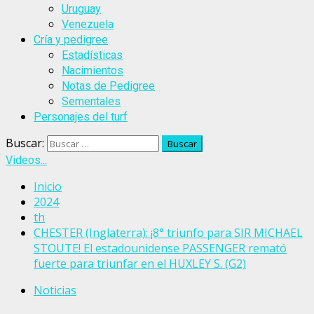
Uruguay
Venezuela
Cría y pedigree
Estadísticas
Nacimientos
Notas de Pedigree
Sementales
Personajes del turf
Buscar:
Videos...
Inicio
2024
th
CHESTER (Inglaterra): ¡8° triunfo para SIR MICHAEL
STOUTE! El estadounidense PASSENGER remató
fuerte para triunfar en el HUXLEY S. (G2)
Noticias