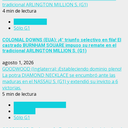
tradicional ARLINGTON MILLION S. (G1)
4 min de lectura
Estados Unidos
Sólo G1
COLONIAL DOWNS (EUA): ¡4° triunfo selectivo en fila! El
castrado BURNHAM SQUARE impuso su remate en el
tradicional ARLINGTON MILLION S. (G1)
agosto 1, 2026
GOODWOOD (Inglaterra): ¡Estableciendo dominio pleno!
La potra DIAMOND NECKLACE se encumbró ante las
maduras en el NASSAU S. (G1) y extendió su invicto a 6
victorias.
5 min de lectura
Eventos del turf mundial
Inglaterra
Sólo G1