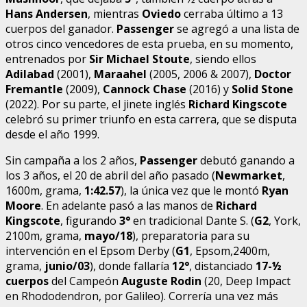
Hans Andersen
, mientras
Oviedo
cerraba último a 13
cuerpos del ganador.
Passenger
se agregó a una lista de
otros cinco vencedores de esta prueba, en su momento,
entrenados por
Sir Michael Stoute
, siendo ellos
Adilabad
(2001),
Maraahel
(2005, 2006 & 2007),
Doctor
Fremantle
(2009),
Cannock Chase
(2016) y
Solid Stone
(2022). Por su parte, el jinete inglés
Richard Kingscote
celebró su primer triunfo en esta carrera, que se disputa
desde el año 1999.
Sin campaña a los 2 años,
Passenger
debutó ganando a
los 3 años, el 20 de abril del año pasado (
Newmarket
,
1600m, grama,
1:42.57
), la única vez que le montó
Ryan
Moore
. En adelante pasó a las manos de
Richard
Kingscote
, figurando
3°
en tradicional Dante S. (
G2
, York,
2100m, grama,
mayo/18
), preparatoria para su
intervención en el Epsom Derby (
G1
, Epsom,2400m,
grama,
junio/03
), donde fallaría
12°
, distanciado
17-½
cuerpos
del Campeón
Auguste Rodin
(20, Deep Impact
en Rhododendron, por Galileo). Correría una vez más