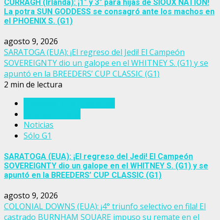
CURRAGH (Irlanda): ¡1° y 3° para hijas de SIOUX NATION!
La potra SUN GODDESS se consagró ante los machos en
el PHOENIX S. (G1)
agosto 9, 2026
SARATOGA (EUA): ¡El regreso del Jedi! El Campeón
SOVEREIGNTY dio un galope en el WHITNEY S. (G1) y se
apuntó en la BREEDERS’ CUP CLASSIC (G1)
2 min de lectura
Breeders' Cup Challenge
Estados Unidos
Noticias
Sólo G1
SARATOGA (EUA): ¡El regreso del Jedi! El Campeón
SOVEREIGNTY dio un galope en el WHITNEY S. (G1) y se
apuntó en la BREEDERS’ CUP CLASSIC (G1)
agosto 9, 2026
COLONIAL DOWNS (EUA): ¡4° triunfo selectivo en fila! El
castrado BURNHAM SQUARE impuso su remate en el