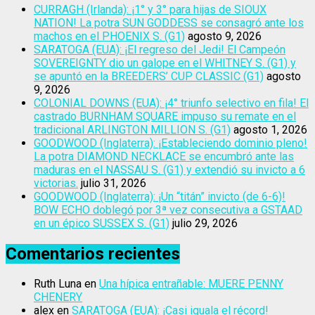
CURRAGH (Irlanda): ¡1° y 3° para hijas de SIOUX
NATION! La potra SUN GODDESS se consagró ante los
machos en el PHOENIX S. (G1)
agosto 9, 2026
SARATOGA (EUA): ¡El regreso del Jedi! El Campeón
SOVEREIGNTY dio un galope en el WHITNEY S. (G1) y
se apuntó en la BREEDERS’ CUP CLASSIC (G1)
agosto
9, 2026
COLONIAL DOWNS (EUA): ¡4° triunfo selectivo en fila! El
castrado BURNHAM SQUARE impuso su remate en el
tradicional ARLINGTON MILLION S. (G1)
agosto 1, 2026
GOODWOOD (Inglaterra): ¡Estableciendo dominio pleno!
La potra DIAMOND NECKLACE se encumbró ante las
maduras en el NASSAU S. (G1) y extendió su invicto a 6
victorias.
julio 31, 2026
GOODWOOD (Inglaterra): ¡Un “titán” invicto (de 6-6)!
BOW ECHO doblegó por 3ª vez consecutiva a GSTAAD
en un épico SUSSEX S. (G1)
julio 29, 2026
Comentarios recientes
Ruth Luna
en
Una hípica entrañable: MUERE PENNY
CHENERY
alex
en
SARATOGA (EUA): ¡Casi iguala el récord!