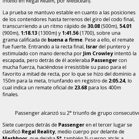
Intello en Regal Realm, por Medicean).
La prueba se mantuvo estable en cuanto a las posiciones
de los contendores hasta terrenos del giro del codo final,
transcurriendo a un ritmo rápido de
30.08
(500m),
54.01
(900m),
1:18.13
(1300m) y
1:41.56
(1700), sobre una
grama calificada de
buena a firme
. Pese a ello, el remate
fue fuerte. Entrando a la recta final,
Israr
del puntero y
estimulado con mano derecha por
Jim Crowley
intentó la
escapada, pero detrás de él aceleraba
Passenger
con
mucha fuerza, haciéndose irresistible su paso para el
favorito a mitad de recta, por lo que se hizo del dominio a
150m para la meta, triunfando en registro de
2:05.24
, lo
cual indica un remate oficial de
23.68
para los 400m
finales.
Passenger alcanzó su 2° triunfo de grupo consecutiv
Siete cuerpos detrás de
Passenger
en el tercer lugar se
clasificó
Regal Reality
, medio cuerpo por delante de
Mashhoor
, que dejaba
5°
, también ½ cuerpo atrás a