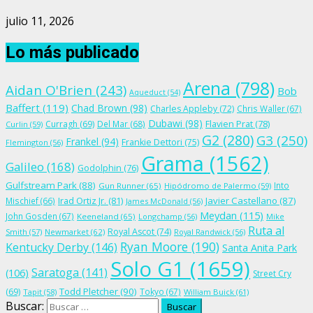
julio 11, 2026
Lo más publicado
Arena
(798)
Aidan O'Brien
(243)
Bob
Aqueduct
(54)
Baffert
(119)
Chad Brown
(98)
Charles Appleby
(72)
Chris Waller
(67)
Dubawi
(98)
Flavien Prat
(78)
Curragh
(69)
Del Mar
(68)
Curlin
(59)
G2
(280)
G3
(250)
Frankel
(94)
Frankie Dettori
(75)
Flemington
(56)
Grama
(1562)
Galileo
(168)
Godolphin
(76)
Gulfstream Park
(88)
Into
Gun Runner
(65)
Hipódromo de Palermo
(59)
Irad Ortiz Jr.
(81)
Javier Castellano
(87)
Mischief
(66)
James McDonald
(56)
Meydan
(115)
John Gosden
(67)
Keeneland
(65)
Longchamp
(56)
Mike
Ruta al
Royal Ascot
(74)
Smith
(57)
Newmarket
(62)
Royal Randwick
(56)
Ryan Moore
(190)
Kentucky Derby
(146)
Santa Anita Park
Solo G1
(1659)
Saratoga
(141)
(106)
Street Cry
Todd Pletcher
(90)
(69)
Tokyo
(67)
Tapit
(58)
William Buick
(61)
Buscar: