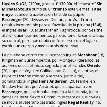
Huxley S.
(
G2
, 2100m, grama,
£
130.00
), el “maestro”
Sir
Michael Stoute
sumó su
8° triunfo
este viernes,
10 de
mayo
, cuando la aceleración final de su pupilo
Passenger
(20, Ulysses en Dilmun, por War Front)
resultó incontenible para el favorito de la prueba (
13-8
),
el inglés
Israr
(19, Muhaarar en Taghrooda, por Sea the
Stars), quien por momentos pareció tener la carrera bajo
su control, pero que debió conformarse con el lugar de
escolta un cuerpo y medio atrás de su rival.
La prueba se corrió con el castrado inglés
Mashhoor
(18,
Kingman en Sunsemperchi, por Montjeu) liderando las
acciones desde el inicio, seguido por el irlandés
Oviedo
(20, Lope de Vega en Gallitea, por Galileo), mientras el
favorito
Israr
se colocaba tercero, junto a riel,
dominando al inglés
Hans Andersen
(20, Frankel en
Shadow Hunter, por Arcano), que se apareaba con
Passenger
, que accionaba pegado a la baranda, justo
detrás de
Israr
. Sexto y último, muy cerca de sus rivales,
se movía el veterano castrado inglés
Regal Reality
(15,