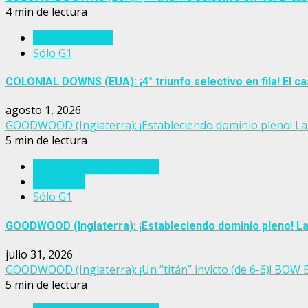
4 min de lectura
Estados Unidos
Sólo G1
COLONIAL DOWNS (EUA): ¡4° triunfo selectivo en fila! El
agosto 1, 2026
GOODWOOD (Inglaterra): ¡Estableciendo dominio pleno! La 
5 min de lectura
Eventos del turf mundial
Inglaterra
Sólo G1
GOODWOOD (Inglaterra): ¡Estableciendo dominio pleno! La
julio 31, 2026
GOODWOOD (Inglaterra): ¡Un “titán” invicto (de 6-6)! BOW
5 min de lectura