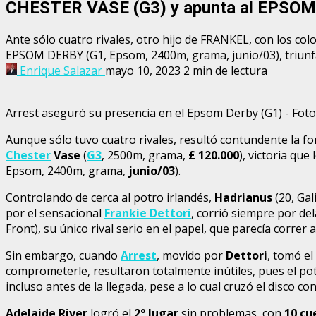
CHESTER VASE (G3) y apunta al EPSOM
Ante sólo cuatro rivales, otro hijo de FRANKEL, con los
EPSOM DERBY (G1, Epsom, 2400m, grama, junio/03), triunf
Enrique Salazar
mayo 10, 2023
2 min de lectura
Arrest aseguró su presencia en el Epsom Derby (G1) - Foto
Aunque sólo tuvo cuatro rivales, resultó contundente la for
Chester
Vase
(
G3
, 2500m, grama,
£
120.000
), victoria qu
Epsom, 2400m, grama,
junio/03
).
Controlando de cerca al potro irlandés,
Hadrianus
(20, Gal
por el sensacional
Frankie Dettori
, corrió siempre por del
Front), su único rival serio en el papel, que parecía correr a
Sin embargo, cuando
Arrest
, movido por
Dettori
, tomó el
comprometerle, resultaron totalmente inútiles, pues el p
incluso antes de la llegada, pese a lo cual cruzó el disco co
Adelaide River
logró el
2° lugar
sin problemas, con
10 cu