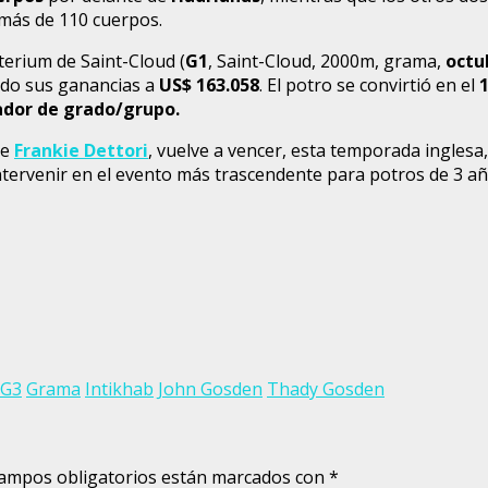
 más de 110 cuerpos.
terium de Saint-Cloud (
G1
, Saint-Cloud, 2000m, grama,
octu
ando sus ganancias a
US$ 163.058
. El potro se convirtió en el
ador de grado/grupo.
de
Frankie Dettori
, vuelve a vencer, esta temporada ingles
intervenir en el evento más trascendente para potros de 3 añ
G3
Grama
Intikhab
John Gosden
Thady Gosden
ampos obligatorios están marcados con
*