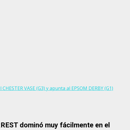
el CHESTER VASE (G3) y apunta al EPSOM DERBY (G1)
REST dominó muy fácilmente en el