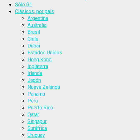
Sólo G1
Clásicos, por país
Argentina
Australia
Brasil
Chile
Dubai
Estados Unidos
Hong Kong
Inglaterra
Irlanda
Japón
Nueva Zelanda
Panamá
Perú
Puerto Rico
Qatar
Singapur
Suráfrica
Uruguay