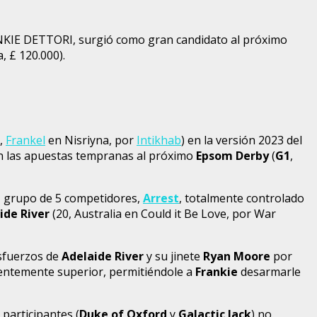
ANKIE DETTORI, surgió como gran candidato al próximo
 £ 120.000).
,
Frankel
en Nisriyna, por
Intikhab
) en la versión 2023 del
en las apuestas tempranas al próximo
Epsom Derby
(
G1
,
al grupo de 5 competidores,
Arrest
, totalmente controlado
ide River
(20, Australia en Could it Be Love, por War
esfuerzos de
Adelaide River
y su jinete
Ryan Moore
por
entemente superior, permitiéndole a
Frankie
desarmarle
 participantes (
Duke of Oxford
y
Galactic Jack
) no