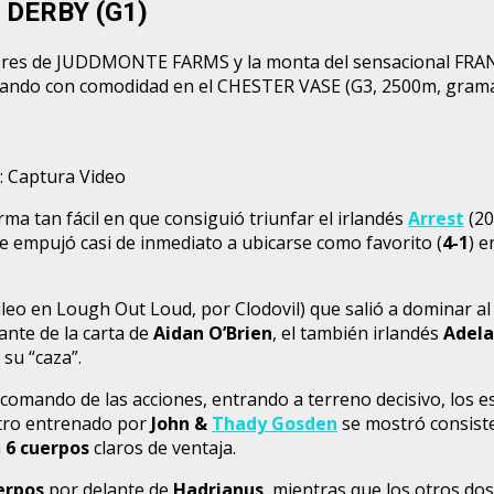
 DERBY (G1)
 colores de JUDDMONTE FARMS y la monta del sensacional FR
ando con comodidad en el CHESTER VASE (G3, 2500m, grama,
: Captura Video
ma tan fácil en que consiguió triunfar el irlandés
Arrest
(20
e le empujó casi de inmediato a ubicarse como favorito (
4-1
) 
ileo en Lough Out Loud, por Clodovil) que salió a dominar 
ante de la carta de
Aidan O’Brien
, el también irlandés
Adela
 su “caza”.
 comando de las acciones, entrando a terreno decisivo, los 
otro entrenado por
John &
Thady Gosden
se mostró consist
n
6 cuerpos
claros de ventaja.
erpos
por delante de
Hadrianus
, mientras que los otros dos