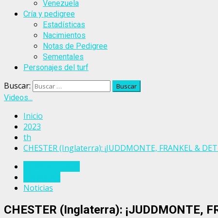
Venezuela
Cría y pedigree
Estadísticas
Nacimientos
Notas de Pedigree
Sementales
Personajes del turf
Buscar:
Videos...
Inicio
2023
th
CHESTER (Inglaterra): ¡JUDDMONTE, FRANKEL & DETTO
Estados Unidos
Inglaterra
Noticias
CHESTER (Inglaterra): ¡JUDDMONTE, FR