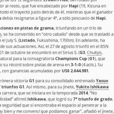
or al resto, que fue encabezado por
Hapi
(19, Kizuna en
 todo el trayecto justo detrás de él, mientras que el ganador
s
debía resignarse a figurar 4°, a sólo pescuezo de
Hapi
.
aciones en pistas de grama
, triunfando en un trío de
o
, se ha convertido en “otro caballo” desde que se trasladó a
 el July S. (
Listado
, Fukushima, 1700m). En adelante, ha
de sus actuaciones. Así, el 27 de agosto triunfó en el BSN
l 01 de octubre se encumbró en el Sirius S. (
G3
,
Chukyo
,
natural para la consagratoria
Champions Cup
(
G1
), que
ndo su récord sobre pistas de arena en
3-1-0
(4 acts.). Su
.), con ganancias acumuladas por
US$ 2.644.981
.
primera victoria
G1
para su consolidado entrenado
Yasuo
 triunfos G1
. Así mismo, para su jinete,
Yukito Ishikawa
 carrera, que se iniciara en la temporada
2014
. “No
licidad” afirmó
Ishikawa
, que logró su
7° triunfo de grado
.
la seguridad que si encontraba el espacio al penetrar a la
muy bien y me convencí que podíamos ganar”, añadió el jinete,