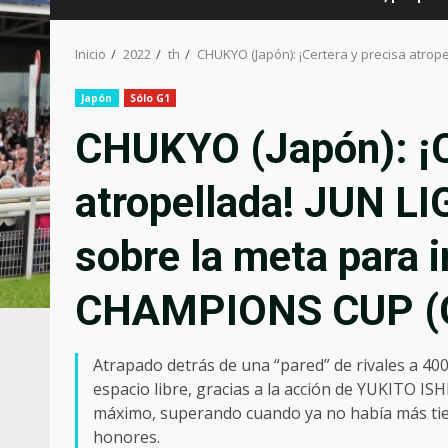
Inicio
2022
th
CHUKYO (Japón): ¡Certera y precisa atro
Japón
Sólo G1
CHUKYO (Japón): ¡C
atropellada! JUN L
sobre la meta para 
CHAMPIONS CUP (
Atrapado detrás de una “pared” de rivales a 40
espacio libre, gracias a la acción de YUKITO IS
máximo, superando cuando ya no había más tie
honores.