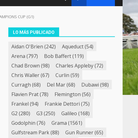
CHAMPIONS CUP (G1)
LO MÁS PUBLICADO
Aidan O'Brien
(242)
Aqueduct
(54)
Arena
(797)
Bob Baffert
(119)
Chad Brown
(98)
Charles Appleby
(72)
Chris Waller
(67)
Curlin
(59)
Curragh
(68)
Del Mar
(68)
Dubawi
(98)
Flavien Prat
(78)
Flemington
(56)
Frankel
(94)
Frankie Dettori
(75)
G2
(280)
G3
(250)
Galileo
(168)
Godolphin
(76)
Grama
(1561)
Gulfstream Park
(88)
Gun Runner
(65)