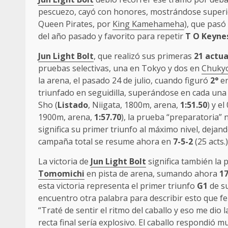
pescuezo, cayó con honores, mostrándose superi
Queen Pirates, por
King Kamehameha
), que pasó
del año pasado y favorito para repetir
T O Keyne
Jun Light Bolt
, que realizó sus primeras
21 actu
pruebas selectivas, una en Tokyo y dos en
Chuky
la arena, el pasado 24 de julio, cuando figuró
2°
en
triunfado en seguidilla, superándose en cada una 
Sho (
Listado
, Niigata, 1800m, arena,
1:51.50
) y e
1900m, arena,
1:57.70
), la prueba “preparatoria” 
significa su primer triunfo al máximo nivel, deja
campaña total se resume ahora en
7-5-2
(25 acts
La victoria de
Jun Light Bolt
significa también la 
Tomomichi
en pista de arena, sumando ahora
17
esta victoria representa el primer triunfo
G1
de su
encuentro otra palabra para describir esto que fe
“Traté de sentir el ritmo del caballo y eso me dio 
recta final sería explosivo. El caballo respondió 