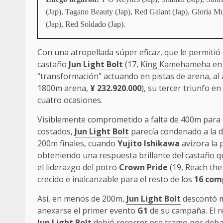
(Jap), Tagano Beauty (Jap), Red Galant (Jap), Gloria Mu
(Jap), Red Soldado (Jap).
Con una atropellada súper eficaz, que le permiti
castaño
Jun Light Bolt
(17,
King Kamehameha
en 
“transformación” actuando en pistas de arena, al
1800m arena,
¥
232.920.000
), su tercer triunfo en
cuatro ocasiones.
Visiblemente comprometido a falta de 400m para el
costados,
Jun Light Bolt
parecía condenado a la d
200m finales, cuando
Yujito Ishikawa
avizora la 
obteniendo una respuesta brillante del castaño 
el liderazgo del potro
Crown Pride
(19, Reach th
crecido e inalcanzable para el resto de los
16 com
Así, en menos de 200m,
Jun Light Bolt
descontó m
anexarse el primer evento
G1
de su campaña. El re
Jun Light Bolt
debió recorrer ese tramo por deba