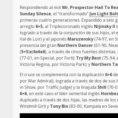
Respondiendo al
nick
Mr. Prospector-Hail To Re
Sunday Silence
, el “transformado”
Jun Light Bol
primeras cuatro generaciones. Expandido a seis g
arreglo
6×5
, al Triplecoronado inglés
Nijinsky II
(
logrado a través de la conjunción de sus hijos, e
Val de Loir) y el japonés
Maruzensky
(74-97, en S
presencia del gran
Northern Dancer
(61-90, Near
(
5×5
)
x
(
6x6x6
), a través de cinco fuentes distintas
(77-01, en Special, por Forli);
Try My Best
(75-94, 
Victoria Regina, por Victoria Park); y
Northern Ta
El cruce se complementa con la duplicación
6×6
de
por War Admiral), lograda a través de dos de sus 
in Show, por Traffic Judge) y la linajuda
Shill
(70-02
6×6
, en este caso el líder semental inglés
Hornbe
duplicado a través de dos hijas, las madres de lo
Windmill Girl) y
Tony Bin
(83-00, Kampala en Sever