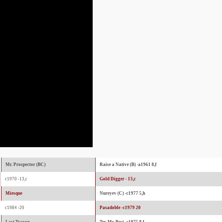
Mr. Prospector (BC)
Raise a Native (B) -a1961 8,f
c1970 -13,c
Gold Digger - 13,c
Miesque
Nureyev (C) -c1977 5,h
c1984 -20
Pasadoble -c1979 20
Last Tycoon
Try My Best -c1975 8,f