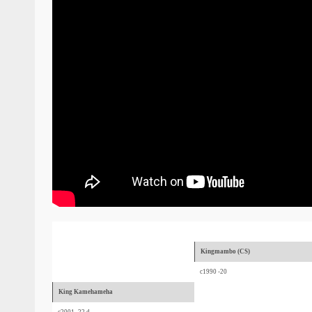
Kingmambo (CS)
c1990 -20
King Kamehameha
c2001 -22,d