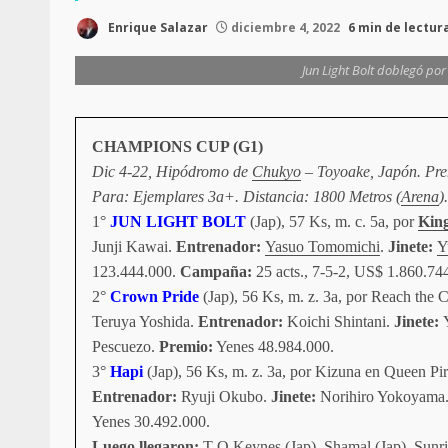
Enrique Salazar
diciembre 4, 2022
6 min de lectur
Jun Light Bolt doblegó por 
CHAMPIONS CUP (G1)
Dic 4-22, Hipódromo de
Chukyo
– Toyoake, Japón. Pre
Para: Ejemplares 3a+. Distancia: 1800 Metros (
Arena
)
1°
JUN LIGHT BOLT
(Jap), 57 Ks, m. c. 5a, por
Kin
Junji Kawai.
Entrenador:
Yasuo Tomomichi
.
Jinete:
Y
123.444.000.
Campaña:
25 acts., 7-5-2, US$ 1.860.74
2°
Crown Pride
(Jap), 56 Ks, m. z. 3a, por Reach the
Teruya Yoshida.
Entrenador:
Koichi Shintani.
Jinete:
Pescuezo.
Premio:
Yenes 48.984.000.
3°
Hapi
(Jap), 56 Ks, m. z. 3a, por Kizuna en Queen Pir
Entrenador:
Ryuji Okubo.
Jinete:
Norihiro Yokoyama
Yenes 30.492.000.
Luego llegaron:
T O Keynes (Jap), Shamal (Jap), Sunri