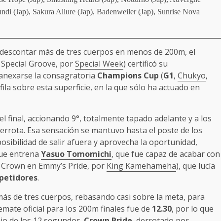
ndi (Jap), Sakura Allure (Jap), Badenweiler (Jap), Sunrise Nova
ó descontar más de tres cuerpos en menos de 200m, el
Special Groove, por
Special Week
) certificó su
 anexarse la consagratoria
Champions Cup
(
G1
,
Chukyo
,
 fila sobre esta superficie, en la que sólo ha actuado en
 final, accionando 9°, totalmente tapado adelante y a los
errota. Esa sensación se mantuvo hasta el poste de los
posibilidad de salir afuera y aprovecha la oportunidad,
que entrena
Yasuo Tomomichi
, que fue capaz de acabar con
e Crown en Emmy’s Pride, por
King Kamehameha
), que lucía
petidores
.
ás de tres cuerpos, rebasando casi sobre la meta, para
mate oficial para los 200m finales fue de
12.30
, por lo que
jo de los 12 segundos.
Crown Pride
, derrotado por