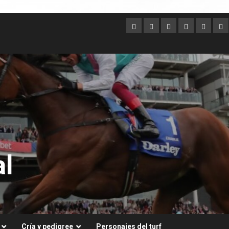
Argentina
Australia
Brasil
Chile
Dubai
Es
Un
l
Cría y pedigree
Personajes del turf