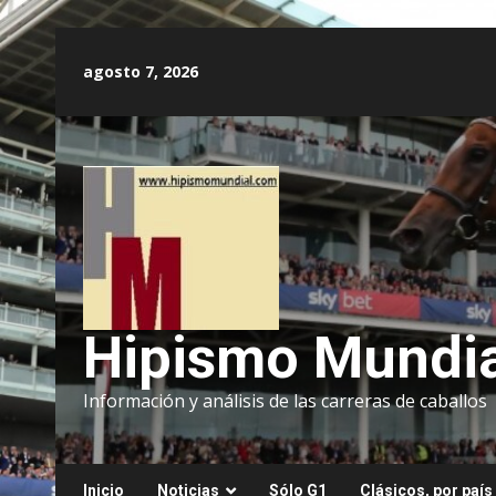
Saltar
al
agosto 7, 2026
contenido
Hipismo Mundia
Información y análisis de las carreras de caballos
Inicio
Noticias
Sólo G1
Clásicos, por país