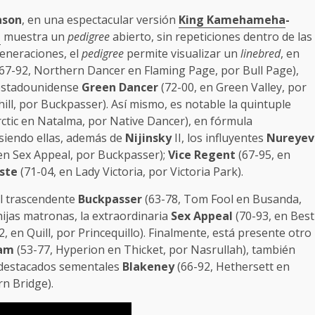
ason
, en una espectacular versión
King Kamehameha
-
t
muestra un
pedigree
abierto, sin repeticiones dentro de las
eneraciones, el
pedigree
permite visualizar un
linebred
, en
67-92, Northern Dancer en Flaming Page, por Bull Page),
l estadounidense
Green Dancer
(72-00, en Green Valley, por
hill, por Buckpasser). Así mismo, es notable la quintuple
ctic en Natalma, por Native Dancer), en fórmula
, siendo ellas, además de
Nijinsky
II, los influyentes
Nureyev
en Sex Appeal, por Buckpasser);
Vice Regent
(67-95, en
ste
(71-04, en Lady Victoria, por Victoria Park).
l trascendente
Buckpasser
(63-78, Tom Fool en Busanda,
hijas matronas, la extraordinaria
Sex Appeal
(70-93, en Best
, en Quill, por Princequillo). Finalmente, está presente otro
am
(53-77, Hyperion en Thicket, por Nasrullah), también
s destacados sementales
Blakeney
(66-92, Hethersett en
n Bridge).