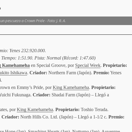
a
un pescuezo a Crown Pride - Foto: J. R. A.
mio: Yenes 232.920.000.
. Tiempo: 1:51.90. Pista: Normal (Récord: 1:47.60)
g Kamehameha
en Special Groove, por
Special Week
.
Propietario:
ukito Ishikawa
.
Criador:
Northern Farm (Japón).
Premio:
Yenes
4.
 Crown en Emmy’s Pride, por
King Kamehameha
.
Propietario:
Yuichi Fukunaga.
Criador:
Shadai Farm (Japón) – Llegó a
ates, por
King Kamehameha
.
Propietario:
Toshio Terada.
.
Criador:
North Hills Co. Ltd. (Japón) – Llegó a 1-1/2 c.
Premio:
se Hope (Jap), Smashing Hearts (Jap), Notturno (Jap), Auvergne