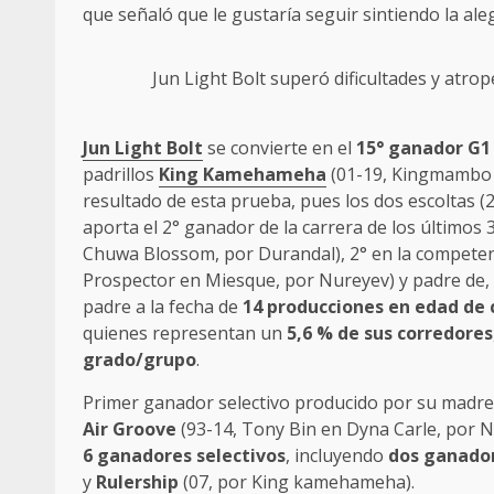
que señaló que le gustaría seguir sintiendo la aleg
Jun Light Bolt
superó dificultades y atro
Jun Light Bolt
se convierte en el
15° ganador G1
padrillos
King Kamehameha
(01-19, Kingmambo e
resultado de esta prueba, pues los dos escoltas (
aporta el 2° ganador de la carrera de los últimos
Chuwa Blossom, por Durandal), 2° en la competenc
Prospector en Miesque, por Nureyev) y padre de
padre a la fecha de
14 producciones en edad de 
quienes representan un
5,6 % de sus corredores
grado/grupo
.
Primer ganador selectivo producido por su madr
Air Groove
(93-14, Tony Bin en Dyna Carle, por N
6 ganadores selectivos
, incluyendo
dos ganado
y
Rulership
(07, por King kamehameha).