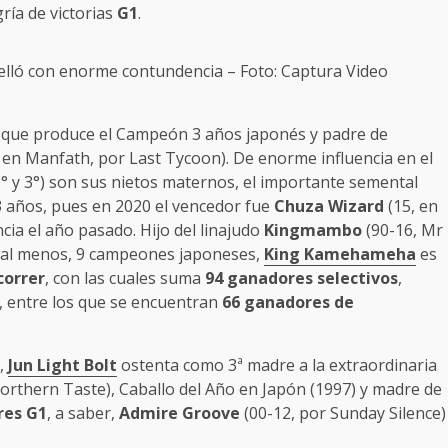
ría de victorias
G1
.
pelló con enorme contundencia – Foto: Captura Video
que produce el Campeón 3 años japonés y padre de
n Manfath, por Last Tycoon). De enorme influencia en el
2° y 3°) son sus nietos maternos, el importante semental
 3 años, pues en 2020 el vencedor fue
Chuza Wizard
(15, en
ia el año pasado. Hijo del linajudo
Kingmambo
(90-16, Mr
, al menos, 9 campeones japoneses,
King Kamehameha
es
correr
, con las cuales suma
94 ganadores selectivos
,
, entre los que se encuentran
66 ganadores de
e,
Jun Light Bolt
ostenta como 3ª madre a la extraordinaria
orthern Taste), Caballo del Año en Japón (1997) y madre de
res
G1
, a saber,
Admire Groove
(00-12, por Sunday Silence)