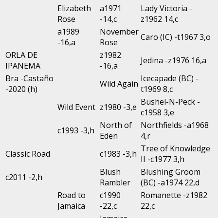
Elizabeth
a1971
Lady Victoria -
Rose
-14,c
z1962 14,c
a1989
November
Caro (IC) -t1967 3,o
-16,a
Rose
ORLA DE
z1982
Jedina -z1976 16,a
IPANEMA
-16,a
Bra -Castaño
Icecapade (BC) -
Wild Again
-2020 (h)
t1969 8,c
Bushel-N-Peck -
Wild Event
z1980 -3,e
c1958 3,e
North of
Northfields -a1968
c1993 -3,h
Eden
4,r
Tree of Knowledge
Classic Road
c1983 -3,h
II -c1977 3,h
Blush
Blushing Groom
c2011 -2,h
Rambler
(BC) -a1974 22,d
Road to
c1990
Romanette -z1982
Jamaica
-22,c
22,c