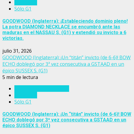
Inglaterra
Sólo G1
GOODWOOD (Inglaterra): ¡Estableciendo dominio pleno!
La potra DIAMOND NECKLACE se encumbró ante las
maduras en el NASSAU S. (G1) y extendió su invicto a 6
victorias.
julio 31, 2026
GOODWOOD (Inglaterra): ¡Un “titán” invicto (de 6-6)! BOW
ECHO doblegó por 3ª vez consecutiva a GSTAAD en un
épico SUSSEX S. (G1)
5 min de lectura
Eventos del turf mundial
Inglaterra
Sólo G1
GOODWOOD (Inglaterra): ¡Un “titán” invicto (de 6-6)! BOW
ECHO doblegó por 3ª vez consecutiva a GSTAAD en un
épico SUSSEX S. (G1)