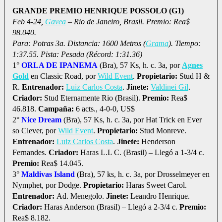
GRANDE PREMIO HENRIQUE POSSOLO (G1)
Feb 4-24,
Gavea
– Rio de Janeiro, Brasil. Premio: Rea$
98.040.
Para: Potras 3a. Distancia: 1600 Metros (
Grama
). Tiempo:
1:37.55. Pista: Pesada (Récord: 1:31.36)
1°
ORLA DE IPANEMA
(Bra), 57 Ks, h. c. 3a, por
Agnes
Gold
en Classic Road, por
Wild Event
.
Propietario:
Stud H &
R.
Entrenador:
Luiz Carlos Costa
.
Jinete:
Valdinei Gil
.
Criador:
Stud Eternamente Rio (Brasil).
Premio:
Rea$
46.818.
Campaña:
6 acts., 4-0-0, US$
2°
Nice Dream
(Bra), 57 Ks, h. c. 3a, por Hat Trick en Ever
so Clever, por
Wild Event
.
Propietario:
Stud Monreve.
Entrenador:
Luiz Carlos Costa
.
Jinete:
Henderson
Fernandes.
Criador:
Haras L.L C. (Brasil) – Llegó a 1-3/4 c.
Premio:
Rea$ 14.045.
3°
Maldivas Island
(Bra), 57 ks, h. c. 3a, por Drosselmeyer en
Nymphet, por Dodge.
Propietario:
Haras Sweet Carol.
Entrenador:
Ad. Menegolo.
Jinete:
Leandro Henrique.
Criador:
Haras Anderson (Brasil) – Llegó a 2-3/4 c.
Premio:
Rea$ 8.182.