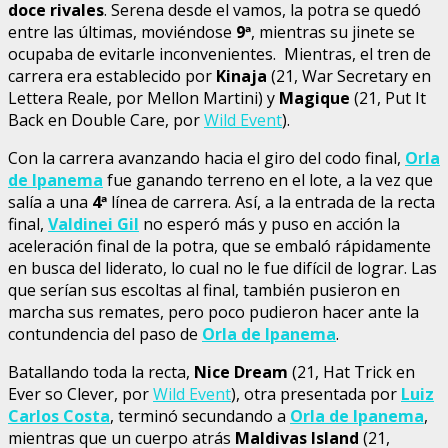
doce rivales
. Serena desde el vamos, la potra se quedó
entre las últimas, moviéndose
9
ª
, mientras su jinete se
ocupaba de evitarle inconvenientes. Mientras, el tren de
carrera era establecido por
Kinaja
(21, War Secretary en
Lettera Reale, por Mellon Martini) y
Magique
(21, Put It
Back en Double Care, por
Wild Event
).
Con la carrera avanzando hacia el giro del codo final,
Orla
de Ipanema
fue ganando terreno en el lote, a la vez que
salía a una
4
ª
línea de carrera. Así, a la entrada de la recta
final,
Valdinei Gil
no esperó más y puso en acción la
aceleración final de la potra, que se embaló rápidamente
en busca del liderato, lo cual no le fue difícil de lograr. Las
que serían sus escoltas al final, también pusieron en
marcha sus remates, pero poco pudieron hacer ante la
contundencia del paso de
Orla de Ipanema
.
Batallando toda la recta,
Nice Dream
(21, Hat Trick en
Ever so Clever, por
Wild Event
), otra presentada por
Luiz
Carlos Costa
, terminó secundando a
Orla de Ipanema
,
mientras que un cuerpo atrás
Maldivas Island
(21,