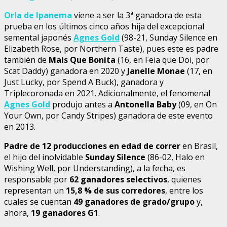
Orla de Ipanema
viene a ser la 3ª ganadora de esta
prueba en los últimos cinco años hija del excepcional
semental japonés
Agnes Gold
(98-21, Sunday Silence en
Elizabeth Rose, por Northern Taste), pues este es padre
también de
Mais Que Bonita
(16, en Feia que Doi, por
Scat Daddy) ganadora en 2020 y
Janelle Monae
(17, en
Just Lucky, por Spend A Buck), ganadora y
Triplecoronada en 2021. Adicionalmente, el fenomenal
Agnes Gold
produjo antes a
Antonella Baby
(09, en On
Your Own, por Candy Stripes) ganadora de este evento
en 2013.
Padre de 12 producciones en edad de correr
en Brasil,
el hijo del inolvidable
Sunday Silence
(86-02, Halo en
Wishing Well, por Understanding), a la fecha, es
responsable por
62 ganadores selectivos
, quienes
representan un
15,8 % de sus corredores
, entre los
cuales se cuentan
49 ganadores de grado/grupo
y,
ahora,
19 ganadores G1
.