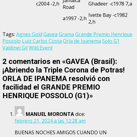
Jamaica
c2004 -2,h
Ghadeer -c1978 7,a
Road
Ivette Bay -c1982
a1997 -2,h
2,h
Tags:
Agnes Gold
Gavea
Grama
Grande Premio Henrique
Possolo
Luiz Carlos Costa
Orla de Ipanema
Solo G1
Valdinei Gil
Wild Event
2 comentarios en «
GAVEA (Brasil):
¡Abriendo la Triple Corona de Potras!
ORLA DE IPANEMA resolvió con
facilidad el GRANDE PREMIO
HENRIQUE POSSOLO (G1)
»
MANUEL MORONTA
dice:
febrero 21, 2024 a las 12:28 am
BUENAS NOCHES AMIGOS CUANDO UN