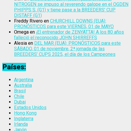
NITROGEN se impuso al reverendo galope en el OGDEN
PHIPPS S. (G1) y tiene pase a la BREEDERS’ CUP
DISTAFF (G1)
Freddy Rivero
en
CHURCHILL DOWNS (EUA):
PRONÓSTICOS para este VIERNES, 01 de MAYO
Omega
en
¡El entrenador de ZENYATTA! A los 80 años
falleció el reconocido JOHN SHIRREFFS
Alesia
en
DEL MAR (EUA): PRONÓSTICOS para este
SÁBADO, 01 de noviembre, 2ª jornada de las
BREEDERS’ CUPS 2025, el día de los Campeones
Países:
Argentina
Australia
Brasil
Chile
Dubai
Estados Unidos
Hong Kong
Inglaterra
Irlanda
Japón