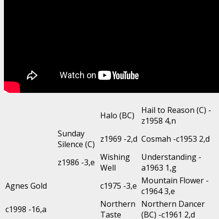
Hail to Reason (C) -
Halo (BC)
z1958 4,n
Sunday
z1969 -2,d
Cosmah -c1953 2,d
Silence (C)
Wishing
Understanding -
z1986 -3,e
Well
a1963 1,g
Mountain Flower -
Agnes Gold
c1975 -3,e
c1964 3,e
Northern
Northern Dancer
c1998 -16,a
Taste
(BC) -c1961 2,d