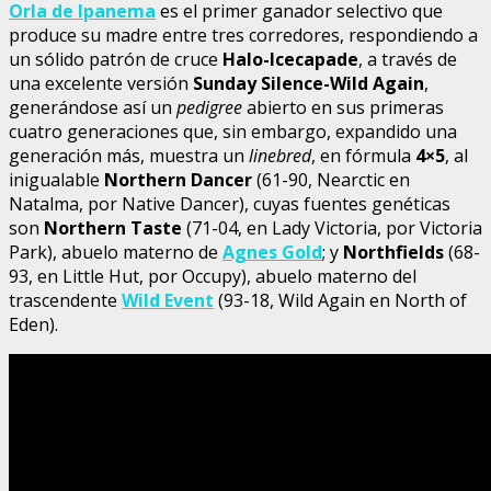
Orla de Ipanema
es el primer ganador selectivo que
produce su madre entre tres corredores, respondiendo a
un sólido patrón de cruce
Halo-Icecapade
, a través de
una excelente versión
Sunday Silence-Wild Again
,
generándose así un
pedigree
abierto en sus primeras
cuatro generaciones que, sin embargo, expandido una
generación más, muestra un
linebred
, en fórmula
4×5
, al
inigualable
Northern Dancer
(61-90, Nearctic en
Natalma, por Native Dancer), cuyas fuentes genéticas
son
Northern Taste
(71-04, en Lady Victoria, por Victoria
Park), abuelo materno de
Agnes Gold
; y
Northfields
(68-
93, en Little Hut, por Occupy), abuelo materno del
trascendente
Wild Event
(93-18, Wild Again en North of
Eden).