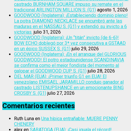
castrado BURNHAM SQUARE impuso su remate en el
tradicional ARLINGTON MILLION S. (G1)
agosto 1, 2026
GOODWOOD (Inglaterra): ¡Estableciendo dominio pleno!
La potra DIAMOND NECKLACE se encumbró ante las
maduras en el NASSAU S. (G1) y extendió su invicto a 6
victorias.
julio 31, 2026
GOODWOOD (Inglaterra): ¡Un “titán” invicto (de 6-6)!
BOW ECHO doblegó por 3ª vez consecutiva a GSTAAD
en un épico SUSSEX S. (G1)
julio 29, 2026
GOODWOOD (Inglaterra): ¡En el arranque del GLORIOUS
GOODWOOD! El potro estadounidense SCANDINAVIA
se confirma como el mejor fondista del momento al
galopar el GOODWOOD CUP S. (G1)
julio 28, 2026
DEL MAR (EUA): ¡Primer triunfo G1 en EUA! El
venezolano EMISAEL JARAMILLO condujo ganador al
castrado LISTENUPSHANCE en un emocionante BING
CROSBY S. (G1)
julio 27, 2026
Comentarios recientes
Ruth Luna
en
Una hípica entrañable: MUERE PENNY
CHENERY
alex
en
SARATOGA (EUA): ¡Casi iguala el récord!