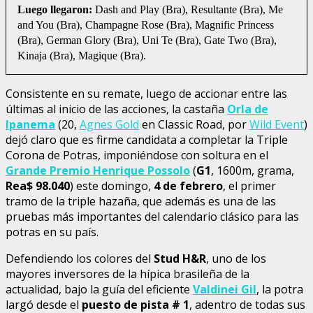
Luego llegaron:
Dash and Play (Bra), Resultante (Bra), Me
and You (Bra), Champagne Rose (Bra), Magnific Princess
(Bra), German Glory (Bra), Uni Te (Bra), Gate Two (Bra),
Kinaja (Bra), Magique (Bra).
Consistente en su remate, luego de accionar entre las
últimas al inicio de las acciones, la castaña
Orla de
Ipanema
(20,
Agnes Gold
en Classic Road, por
Wild Event
)
dejó claro que es firme candidata a completar la Triple
Corona de Potras, imponiéndose con soltura en el
Grande Premio Henrique Possolo
(
G1
, 1600m, grama,
Rea$ 98.040
) este domingo,
4 de febrero
, el primer
tramo de la triple hazaña, que además es una de las
pruebas más importantes del calendario clásico para las
potras en su país.
Defendiendo los colores del
Stud H&R
, uno de los
mayores inversores de la hípica brasileña de la
actualidad, bajo la guía del eficiente
Valdinei Gil
, la potra
largó desde el
puesto de pista # 1
, adentro de todas sus