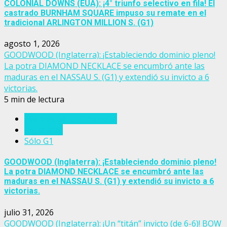
COLONIAL DOWNS (EUA): ¡4° triunfo selectivo en fila! El
castrado BURNHAM SQUARE impuso su remate en el
tradicional ARLINGTON MILLION S. (G1)
agosto 1, 2026
GOODWOOD (Inglaterra): ¡Estableciendo dominio pleno!
La potra DIAMOND NECKLACE se encumbró ante las
maduras en el NASSAU S. (G1) y extendió su invicto a 6
victorias.
5 min de lectura
Eventos del turf mundial
Inglaterra
Sólo G1
GOODWOOD (Inglaterra): ¡Estableciendo dominio pleno!
La potra DIAMOND NECKLACE se encumbró ante las
maduras en el NASSAU S. (G1) y extendió su invicto a 6
victorias.
julio 31, 2026
GOODWOOD (Inglaterra): ¡Un “titán” invicto (de 6-6)! BOW