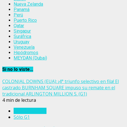
Nueva Zelanda
Panamá
Perú
Puerto Rico
Qatar
Singapur
Suráfrica
Uruguay
Venezuela
Hipódromos
MEYDAN (Dubai)
Si no lo viste...
COLONIAL DOWNS (EUA): ¡4° triunfo selectivo en fila! El
castrado BURNHAM SQUARE impuso su remate en el
tradicional ARLINGTON MILLION S. (G1)
4 min de lectura
Estados Unidos
Sólo G1