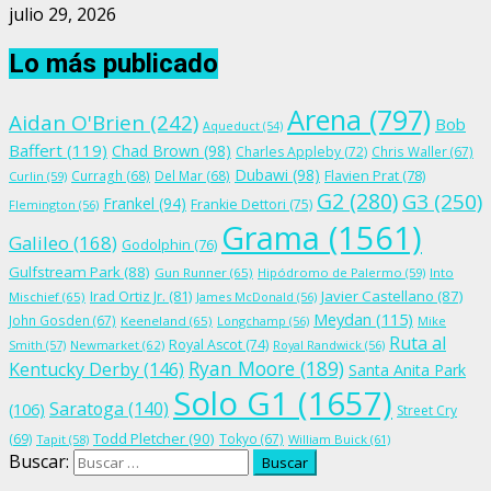
julio 29, 2026
Lo más publicado
Arena
(797)
Aidan O'Brien
(242)
Bob
Aqueduct
(54)
Baffert
(119)
Chad Brown
(98)
Charles Appleby
(72)
Chris Waller
(67)
Dubawi
(98)
Flavien Prat
(78)
Curragh
(68)
Del Mar
(68)
Curlin
(59)
G2
(280)
G3
(250)
Frankel
(94)
Frankie Dettori
(75)
Flemington
(56)
Grama
(1561)
Galileo
(168)
Godolphin
(76)
Gulfstream Park
(88)
Gun Runner
(65)
Hipódromo de Palermo
(59)
Into
Irad Ortiz Jr.
(81)
Javier Castellano
(87)
Mischief
(65)
James McDonald
(56)
Meydan
(115)
John Gosden
(67)
Keeneland
(65)
Longchamp
(56)
Mike
Ruta al
Royal Ascot
(74)
Smith
(57)
Newmarket
(62)
Royal Randwick
(56)
Ryan Moore
(189)
Kentucky Derby
(146)
Santa Anita Park
Solo G1
(1657)
Saratoga
(140)
(106)
Street Cry
Todd Pletcher
(90)
(69)
Tokyo
(67)
Tapit
(58)
William Buick
(61)
Buscar: