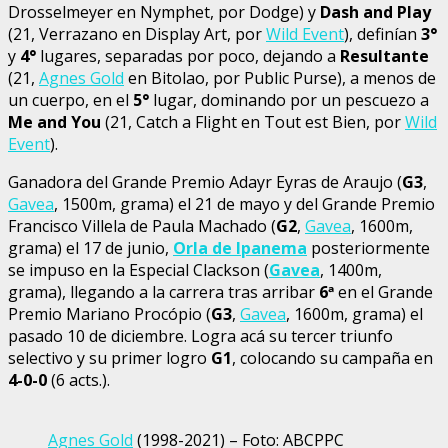
Drosselmeyer en Nymphet, por Dodge) y
Dash and Play
(21, Verrazano en Display Art, por
Wild Event
), definían
3°
y
4°
lugares, separadas por poco, dejando a
Resultante
(21,
Agnes Gold
en Bitolao, por Public Purse), a menos de
un cuerpo, en el
5°
lugar, dominando por un pescuezo a
Me and You
(21, Catch a Flight en Tout est Bien, por
Wild
Event
).
Ganadora del Grande Premio Adayr Eyras de Araujo (
G3
,
Gavea
, 1500m, grama) el 21 de mayo y del Grande Premio
Francisco Villela de Paula Machado (
G2
,
Gavea
, 1600m,
grama) el 17 de junio,
Orla de Ipanema
posteriormente
se impuso en la Especial Clackson (
Gavea
, 1400m,
grama), llegando a la carrera tras arribar
6
ª
en el Grande
Premio Mariano Procópio (
G3
,
Gavea
, 1600m, grama) el
pasado 10 de diciembre. Logra acá su tercer triunfo
selectivo y su primer logro
G1
, colocando su campaña en
4-0-0
(6 acts.).
Agnes Gold
(1998-2021) – Foto: ABCPPC