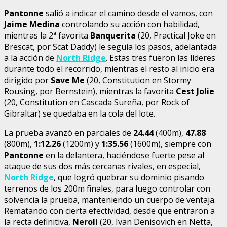
Pantonne
salió a indicar el camino desde el vamos, con
Jaime Medina
controlando su acción con habilidad,
mientras la 2ª favorita
Banquerita
(20, Practical Joke en
Brescat, por Scat Daddy) le seguía los pasos, adelantada
a la acción de
North Ridge
. Estas tres fueron las líderes
durante todo el recorrido, mientras el resto al inicio era
dirigido por
Save Me
(20, Constitution en Stormy
Rousing, por Bernstein), mientras la favorita
Cest Jolie
(20, Constitution en Cascada Sureña, por Rock of
Gibraltar) se quedaba en la cola del lote.
La prueba avanzó en parciales de
24.44
(400m),
47.88
(800m),
1:12.26
(1200m) y
1:35.56
(1600m), siempre con
Pantonne
en la delantera, haciéndose fuerte pese al
ataque de sus dos más cercanas rivales, en especial,
North Ridge
, que logró quebrar su dominio pisando
terrenos de los 200m finales, para luego controlar con
solvencia la prueba, manteniendo un cuerpo de ventaja.
Rematando con cierta efectividad, desde que entraron a
la recta definitiva,
Neroli
(20, Ivan Denisovich en Netta,