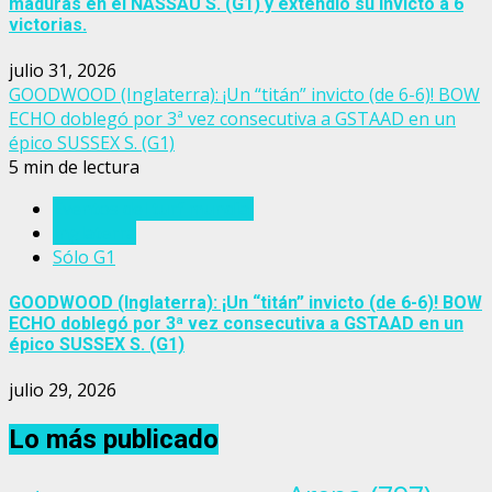
maduras en el NASSAU S. (G1) y extendió su invicto a 6
victorias.
julio 31, 2026
GOODWOOD (Inglaterra): ¡Un “titán” invicto (de 6-6)! BOW
ECHO doblegó por 3ª vez consecutiva a GSTAAD en un
épico SUSSEX S. (G1)
5 min de lectura
Eventos del turf mundial
Inglaterra
Sólo G1
GOODWOOD (Inglaterra): ¡Un “titán” invicto (de 6-6)! BOW
ECHO doblegó por 3ª vez consecutiva a GSTAAD en un
épico SUSSEX S. (G1)
julio 29, 2026
Lo más publicado