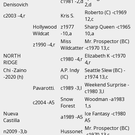
c1981 -2,d
Denisovich
2,d
Roberto (C) -c1969
c2003 -4,r
Kris S.
12,c
Hollywood
z1977
Sharp Queen -c1965
Wildcat
-10,a
10,a
Miss
Mr. Prospector (BC)
z1990 -4,r
Wildcatter
-c1970 13,c
NORTH
Elizabeth K -c1970
c1980 -4,r
RIDGE
4,r
Chi -Zaino
A.P. Indy
Seattle Slew (BC) -
-2020 (h)
(IC)
z1974 13,c
Weekend Surprise -
Pavarotti.
c1989 -3,l
c1980 3,l
Snow
Woodman -a1983
c2004 -A5
Forest
1,s
Nueva
Ice Fantasy -c1980
a1989 -A5
Castilla
A5
Mr. Prospector (BC)
n2009 -3,b
Hussonet
-c1970 13,c