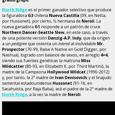
North Ridge
es el primer ganador selectivo que produce
la figuradora
G3
chilena
Nueva Castilla
(09, en Netta,
por Hussonet), por cierto, ½ hermana de
Neroli
. La
nueva ganadora
G1
responde a un patrón de cruce
Northern Dancer-Seattle Slew
, en este caso, a través
de una potente versión
Danzig-A.P. Indy
, que da origen
a un
pedigree
que ostenta un
inbred
al inolvidable
Mr.
Prospector
(70-99, Raise A Native en Gold Digger, por
Nashua), logrado con balance de sexos, en arreglo
4×4
,
siendo sus fuentes genéticas la matrona
Miss
Wildcatter
(80-93, en Elizabeth K, por Third Martini), la
madre de la Campeona
Hollywood Wildcat
(1990-2012)
y, por tanto, la 2ª madre de
Ivan Denisovich
; y el linajudo
semental estadounidense
Hussonet
(91-16, en
Sacahuista, por Raja Baba), acá el padre de la 2ª madre de
North Ridge
, a la vez la madre de
Neroli
.