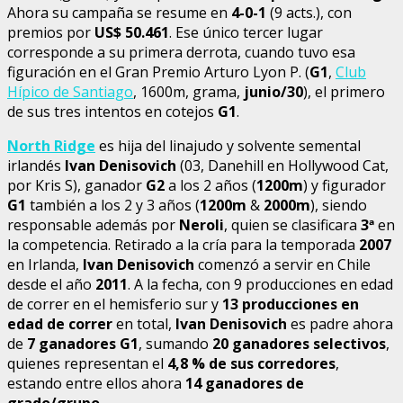
Ahora su campaña se resume en
4-0-1
(9 acts.), con
premios por
US$ 50.461
. Ese único tercer lugar
corresponde a su primera derrota, cuando tuvo esa
figuración en el Gran Premio Arturo Lyon P. (
G1
,
Club
Hípico de Santiago
, 1600m, grama,
junio/30
), el primero
de sus tres intentos en cotejos
G1
.
North Ridge
es hija del linajudo y solvente semental
irlandés
Ivan Denisovich
(03, Danehill en Hollywood Cat,
por Kris S), ganador
G2
a los 2 años (
1200m
) y figurador
G1
también a los 2 y 3 años (
1200m
&
2000m
), siendo
responsable además por
Neroli
, quien se clasificara
3
ª
en
la competencia. Retirado a la cría para la temporada
2007
en Irlanda,
Ivan Denisovich
comenzó a servir en Chile
desde el año
2011
. A la fecha, con 9 producciones en edad
de correr en el hemisferio sur y
13 producciones en
edad de correr
en total,
Ivan Denisovich
es padre ahora
de
7 ganadores G1
, sumando
20 ganadores selectivos
,
quienes representan el
4,8 % de sus corredores
,
estando entre ellos ahora
14 ganadores de
grado/grupo
.