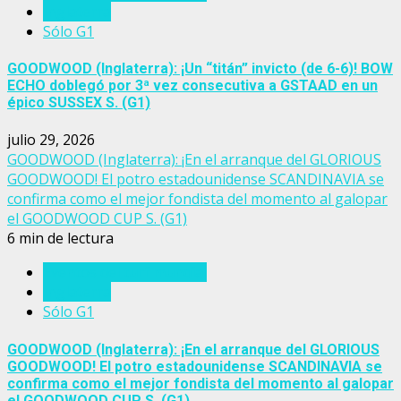
Inglaterra
Sólo G1
GOODWOOD (Inglaterra): ¡Un “titán” invicto (de 6-6)! BOW
ECHO doblegó por 3ª vez consecutiva a GSTAAD en un
épico SUSSEX S. (G1)
julio 29, 2026
GOODWOOD (Inglaterra): ¡En el arranque del GLORIOUS
GOODWOOD! El potro estadounidense SCANDINAVIA se
confirma como el mejor fondista del momento al galopar
el GOODWOOD CUP S. (G1)
6 min de lectura
Eventos del turf mundial
Inglaterra
Sólo G1
GOODWOOD (Inglaterra): ¡En el arranque del GLORIOUS
GOODWOOD! El potro estadounidense SCANDINAVIA se
confirma como el mejor fondista del momento al galopar
el GOODWOOD CUP S. (G1)