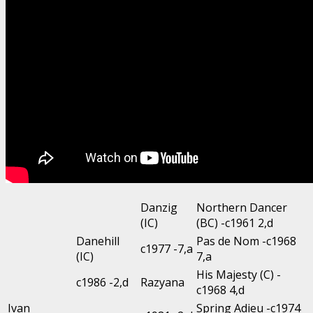
Danzig
Northern Dancer
(IC)
(BC) -c1961 2,d
Danehill
Pas de Nom -c1968
c1977 -7,a
(IC)
7,a
His Majesty (C) -
c1986 -2,d
Razyana
c1968 4,d
Ivan
Spring Adieu -c1974