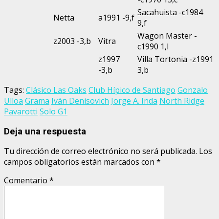
Sacahuista -c1984
Netta
a1991 -9,f
9,f
Wagon Master -
z2003 -3,b
Vitra
c1990 1,l
z1997
Villa Tortonia -z1991
-3,b
3,b
Tags:
Clásico Las Oaks
Club Hípico de Santiago
Gonzalo
Ulloa
Grama
Iván Denisovich
Jorge A. Inda
North Ridge
Pavarotti
Solo G1
Deja una respuesta
Tu dirección de correo electrónico no será publicada.
Los
campos obligatorios están marcados con
*
Comentario
*