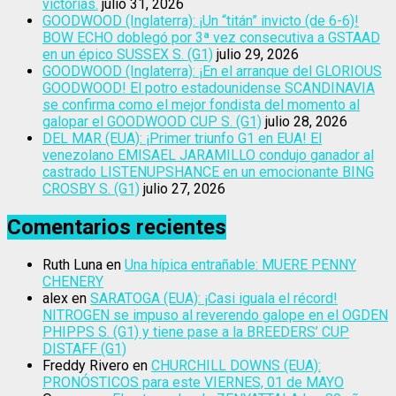
victorias.
julio 31, 2026
GOODWOOD (Inglaterra): ¡Un “titán” invicto (de 6-6)!
BOW ECHO doblegó por 3ª vez consecutiva a GSTAAD
en un épico SUSSEX S. (G1)
julio 29, 2026
GOODWOOD (Inglaterra): ¡En el arranque del GLORIOUS
GOODWOOD! El potro estadounidense SCANDINAVIA
se confirma como el mejor fondista del momento al
galopar el GOODWOOD CUP S. (G1)
julio 28, 2026
DEL MAR (EUA): ¡Primer triunfo G1 en EUA! El
venezolano EMISAEL JARAMILLO condujo ganador al
castrado LISTENUPSHANCE en un emocionante BING
CROSBY S. (G1)
julio 27, 2026
Comentarios recientes
Ruth Luna
en
Una hípica entrañable: MUERE PENNY
CHENERY
alex
en
SARATOGA (EUA): ¡Casi iguala el récord!
NITROGEN se impuso al reverendo galope en el OGDEN
PHIPPS S. (G1) y tiene pase a la BREEDERS’ CUP
DISTAFF (G1)
Freddy Rivero
en
CHURCHILL DOWNS (EUA):
PRONÓSTICOS para este VIERNES, 01 de MAYO