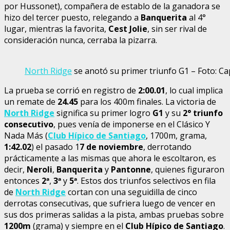
por Hussonet), compañera de establo de la ganadora se
hizo del tercer puesto, relegando a
Banquerita
al 4°
lugar, mientras la favorita,
Cest Jolie
, sin ser rival de
consideración nunca, cerraba la pizarra.
North Ridge
se anotó su primer triunfo G1 – Foto: C
La prueba se corrió en registro de
2:00.01
, lo cual implica
un remate de
24.45
para los 400m finales. La victoria de
North Ridge
significa su primer logro
G1
y su
2° triunfo
consecutivo
, pues venía de imponerse en el Clásico Y
Nada Más (
Club Hípico de Santiago
, 1700m, grama,
1:42.02
) el pasado 1
7 de noviembre
, derrotando
prácticamente a las mismas que ahora le escoltaron, es
decir,
Neroli
,
Banquerita
y
Pantonne
, quienes figuraron
entonces
2
ª
,
3
ª
y
5
ª
. Estos dos triunfos selectivos en fila
de
North Ridge
cortan con una seguidilla de cinco
derrotas consecutivas, que sufriera luego de vencer en
sus dos primeras salidas a la pista, ambas pruebas sobre
1200m
(grama) y siempre en el
Club Hípico de
Santiago
.