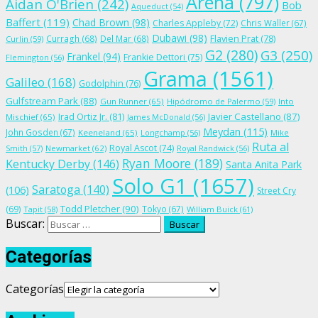
Arena
(797)
Aidan O'Brien
(242)
Bob
Aqueduct
(54)
Baffert
(119)
Chad Brown
(98)
Charles Appleby
(72)
Chris Waller
(67)
Dubawi
(98)
Flavien Prat
(78)
Curragh
(68)
Del Mar
(68)
Curlin
(59)
G2
(280)
G3
(250)
Frankel
(94)
Frankie Dettori
(75)
Flemington
(56)
Grama
(1561)
Galileo
(168)
Godolphin
(76)
Gulfstream Park
(88)
Gun Runner
(65)
Hipódromo de Palermo
(59)
Into
Irad Ortiz Jr.
(81)
Javier Castellano
(87)
Mischief
(65)
James McDonald
(56)
Meydan
(115)
John Gosden
(67)
Keeneland
(65)
Longchamp
(56)
Mike
Ruta al
Royal Ascot
(74)
Smith
(57)
Newmarket
(62)
Royal Randwick
(56)
Ryan Moore
(189)
Kentucky Derby
(146)
Santa Anita Park
Solo G1
(1657)
Saratoga
(140)
(106)
Street Cry
Todd Pletcher
(90)
(69)
Tokyo
(67)
Tapit
(58)
William Buick
(61)
Buscar:
Categorías
Categorías