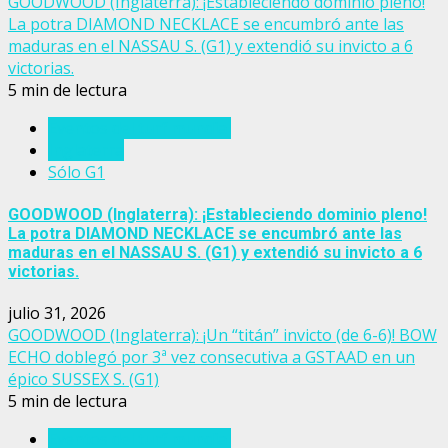
GOODWOOD (Inglaterra): ¡Estableciendo dominio pleno!
La potra DIAMOND NECKLACE se encumbró ante las
maduras en el NASSAU S. (G1) y extendió su invicto a 6
victorias.
5 min de lectura
Eventos del turf mundial
Inglaterra
Sólo G1
GOODWOOD (Inglaterra): ¡Estableciendo dominio pleno!
La potra DIAMOND NECKLACE se encumbró ante las
maduras en el NASSAU S. (G1) y extendió su invicto a 6
victorias.
julio 31, 2026
GOODWOOD (Inglaterra): ¡Un “titán” invicto (de 6-6)! BOW
ECHO doblegó por 3ª vez consecutiva a GSTAAD en un
épico SUSSEX S. (G1)
5 min de lectura
Eventos del turf mundial