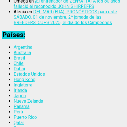
Omega
en
¡El entrenador de ZENYATTA! A los 80 años
falleció el reconocido JOHN SHIRREFFS
Alesia
en
DEL MAR (EUA): PRONÓSTICOS para este
SÁBADO, 01 de noviembre, 2ª jornada de las
BREEDERS’ CUPS 2025, el día de los Campeones
Países:
Argentina
Australia
Brasil
Chile
Dubai
Estados Unidos
Hong Kong
Inglaterra
Irlanda
Japón
Nueva Zelanda
Panamá
Perú
Puerto Rico
Qatar