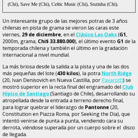
(Chi), Save Me (Chi), Celtic Music (Chi), Sozinha (Chi).
Un interesante grupo de las mejores potras de 3 años
chilenas en pista de grama se vieron las caras este
viernes,
29 de diciembre
, en el
Clásico Las Oaks
(
G1
,
2000m, grama,
Chi$ 33.880.000
), el último evento
G1
de la
temporada chilena y también el último en la gradación
internacional a nivel mundial.
La más briosa desde la salida a la pista y una de las dos
más pequeñas del lote (
430 kilos
), la potra
North Ridge
(20, Ivan Denisovich en Nueva Castilla, por
Pavarotti
) se
mostró superior en la recta final del engramado del
Club
Hípico de Santiago
(Santiago de Chile), desarrollando su
atropellada desde la entrada a terreno derecho final,
para lograr quebrar el liderazgo de
Pantonne
(20,
Constitution en Piazza Roma, por Seeking the Dia), que
intentó venirse de punta a punta, vendiendo cara su
derrota, viéndose superada por un cuerpo sobre el disco
de llegada.