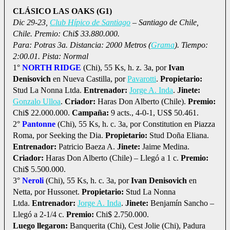
CLÁSICO LAS OAKS (G1)
Dic 29-23,
Club Hípico de Santiago
– Santiago de Chile,
Chile. Premio: Chi$ 33.880.000.
Para: Potras 3a. Distancia: 2000 Metros (
Grama
). Tiempo:
2:00.01. Pista: Normal
1°
NORTH RIDGE
(Chi), 55 Ks, h. z. 3a, por
Ivan
Denisovich
en Nueva Castilla, por
Pavarotti
.
Propietario:
Stud La Nonna Ltda.
Entrenador:
Jorge A. Inda
.
Jinete:
Gonzalo Ulloa
.
Criador:
Haras Don Alberto (Chile).
Premio:
Chi$ 22.000.000.
Campaña:
9 acts., 4-0-1, US$ 50.461.
2°
Pantonne
(Chi), 55 Ks, h. c. 3a, por Constitution en Piazza
Roma, por Seeking the Dia.
Propietario:
Stud Doña Eliana.
Entrenador:
Patricio Baeza A.
Jinete:
Jaime Medina.
Criador:
Haras Don Alberto (Chile) – Llegó a 1 c.
Premio:
Chi$ 5.500.000.
3°
Neroli
(Chi), 55 Ks, h. c. 3a, por
Ivan Denisovich
en
Netta, por Hussonet.
Propietario:
Stud La Nonna
Ltda.
Entrenador:
Jorge A. Inda
.
Jinete:
Benjamín Sancho –
Llegó a 2-1/4 c.
Premio:
Chi$ 2.750.000.
Luego llegaron:
Banquerita (Chi), Cest Jolie (Chi), Padura