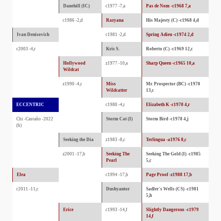
Danehill (IC)
c1977 -7,a
Pas de Nom -c1968 7,a
c1986 -2,d
Razyana
His Majesty (C) -c1968 4,d
Ivan Denisovich
c1981 -2,d
Spring Adieu -c1974 2,d
c2003 -4,r
Kris S.
Roberto (C) -c1969 12,c
Hollywood
z1977 -10,a
Sharp Queen -c1965 10,a
Wildcat
z1990 -4,r
Miss
Mr. Prospector (BC) -c1970
Wildcatter
13,c
ECCENTRIC
c1980 -4,r
Elizabeth K -c1970 4,r
Chi -Castaño -2022
Storm Cat (I)
Storm Bird -c1978 4,j
(h)
Seeking the Dia
z1983 -8,c
Terlingua -a1976 8,c
z2001 -17,b
Seeking The
Seeking The Gold (I) -c1985
Pearl
5,c
Elea
c1994 -17,b
Page Proof -z1988 17,b
c2011 -11,c
Dushyantor
Sadler's Wells (CS) -c1981
5,h
Erice
c1993 -14,f
Slightly Dangerous -c1979
14,f