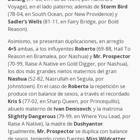
Voyage), en el lado paterno; además de
Storm Bird
(78-04, en South Ocean, por New Providence) y
Sadler’s Wells
(81-11, en Fairy Bridge, por Bold
Reason).
Asimismo, se presentan duplicaciones, en arreglo
4×5
ambas, a los influyentes
Roberto
(69-88, Hail To
Reason en Bramalea, por Nashua) y
Mr. Prospector
(70-99, Raise A Native en Gold Digger, por Nashua),
los dos más grandes nietos maternos del gran
Nashua
(52-82, Nasrullah en Segula, por
Johnstown). En el caso de
Roberto
la repetición se
produce con balance de sexos, a través el recordado
Kris S
(77-02, en Sharp Queen, por Princequillo),
abuelo materno de
Ivan Denisovch
; y la matrona
Slightly Dangerous
(79-99, en Where You Lead, por
Raise A Native), la madre de
Dushyantor
.
Igualmente,
Mr. Prospector
se duplica con balance
de sexos, teniendo como fuentes
Miss Wildcatter