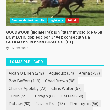
Eventos del turf mundial
Inglaterra
Sólo G1
GOODWOOD (Inglaterra): ¡Un “titán” invicto (de 6-6)!
BOW ECHO doblegó por 3ª vez consecutiva a
GSTAAD en un épico SUSSEX S. (G1)
julio 29, 2026
LO MÁS PUBLICADO
Aidan O'Brien
(242)
Aqueduct
(54)
Arena
(797)
Bob Baffert
(119)
Chad Brown
(98)
Charles Appleby
(72)
Chris Waller
(67)
Curlin
(59)
Curragh
(68)
Del Mar
(68)
Dubawi
(98)
Flavien Prat
(78)
Flemington
(56)