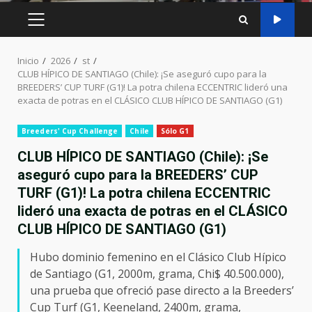
MENÚ
PRINCIPAL
Inicio
2026
st
CLUB HÍPICO DE SANTIAGO (Chile): ¡Se aseguró cupo para la
BREEDERS’ CUP TURF (G1)! La potra chilena ECCENTRIC lideró una
exacta de potras en el CLÁSICO CLUB HÍPICO DE SANTIAGO (G1)
Breeders' Cup Challenge
Chile
Sólo G1
CLUB HÍPICO DE SANTIAGO (Chile): ¡Se
aseguró cupo para la BREEDERS’ CUP
TURF (G1)! La potra chilena ECCENTRIC
lideró una exacta de potras en el CLÁSICO
CLUB HÍPICO DE SANTIAGO (G1)
Hubo dominio femenino en el Clásico Club Hípico
de Santiago (G1, 2000m, grama, Chi$ 40.500.000),
una prueba que ofreció pase directo a la Breeders’
Cup Turf (G1, Keeneland, 2400m, grama,