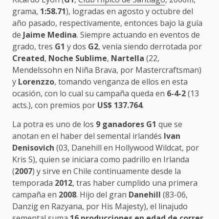
grama,
1:58.71
), logradas en agosto y octubre del
año pasado, respectivamente, entonces bajo la guía
de
Jaime Medina
. Siempre actuando en eventos de
grado, tres
G1
y dos
G2
, venía siendo derrotada por
Created
,
Noche Sublime
,
Nartella
(22,
Mendelssohn en Niña Brava, por Mastercraftsman)
y
Lorenzzo
, tomando venganza de ellos en esta
ocasión, con lo cual su campaña queda en
6-4-2
(13
acts.), con premios por
US$ 137.764
.
La potra es uno de los
9 ganadores G1
que se
anotan en el haber del semental irlandés
Ivan
Denisovich
(03, Danehill en Hollywood Wildcat, por
Kris S), quien se iniciara como padrillo en Irlanda
(
2007
) y sirve en Chile continuamente desde la
temporada
2012
, tras haber cumplido una primera
campaña en
2008
. Hijo del gran
Danehill
(83-06,
Danzig en Razyana, por His Majesty), el linajudo
semental suma
16 producciones en edad de correr
,