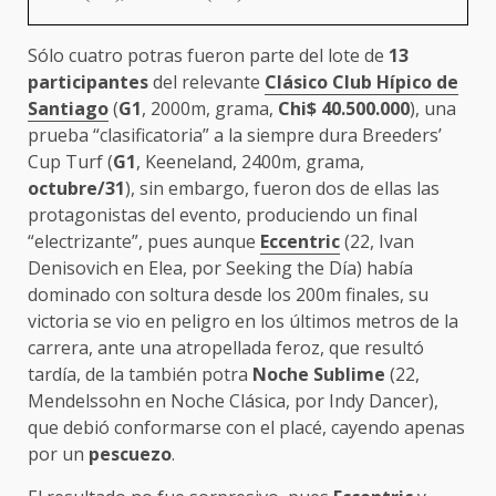
Sólo cuatro potras fueron parte del lote de
13
participantes
del relevante
Clásico
Club Hípico de
Santiago
(
G1
, 2000m, grama,
Chi$ 40.500.000
), una
prueba “clasificatoria” a la siempre dura Breeders’
Cup Turf (
G1
, Keeneland, 2400m, grama,
octubre/31
), sin embargo, fueron dos de ellas las
protagonistas del evento, produciendo un final
“electrizante”, pues aunque
Eccentric
(22, Ivan
Denisovich en Elea, por Seeking the Día) había
dominado con soltura desde los 200m finales, su
victoria se vio en peligro en los últimos metros de la
carrera, ante una atropellada feroz, que resultó
tardía, de la también potra
Noche Sublime
(22,
Mendelssohn en Noche Clásica, por Indy Dancer),
que debió conformarse con el placé, cayendo apenas
por un
pescuezo
.