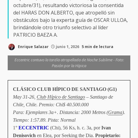
octubre/31), resultando victoriosa la consentida
del HARAS DON ALBERTO, que atropelló sin
obstáculos bajo la experta guía de OSCAR ULLOA,
brindándole otro triunfo selectivo al líder
PATRICIO BAEZA A.
Enrique Salazar
junio 1, 2026
5 min de lectura
Eccentric contuvo la tardía atropellada de Noche Sublime - Foto:
Pasión por la Hípica
CLÁSICO CLUB HÍPICO DE SANTIAGO (G1)
May 31-26,
Club Hípico de Santiago
– Santiago de
Chile, Chile. Premio: Chi$ 40.500.000
Para: Ejemplares 3a+. Distancia: 2000 Metros (
Grama
).
Tiempo: 1:57.89. Pista: Normal
1°
ECCENTRIC
(Chi), 56 Ks, h. c. 3a, por
Ivan
Denisovich
en Elea, por Seeking the Dia.
Propietario: