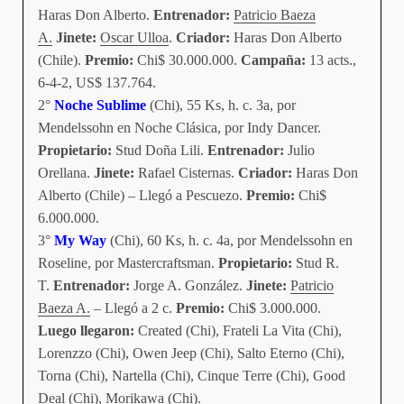
Haras Don Alberto.
Entrenador:
Patricio Baeza
A.
Jinete:
Oscar Ulloa
.
Criador:
Haras Don Alberto
(Chile).
Premio:
Chi$ 30.000.000.
Campaña:
13 acts.,
6-4-2, US$ 137.764.
2°
Noche Sublime
(Chi), 55 Ks, h. c. 3a, por
Mendelssohn en Noche Clásica, por Indy Dancer.
Propietario:
Stud Doña Lili.
Entrenador:
Julio
Orellana.
Jinete:
Rafael Cisternas.
Criador:
Haras Don
Alberto (Chile) – Llegó a Pescuezo.
Premio:
Chi$
6.000.000.
3°
My Way
(Chi), 60 Ks, h. c. 4a, por Mendelssohn en
Roseline, por Mastercraftsman.
Propietario:
Stud R.
T.
Entrenador:
Jorge A. González.
Jinete:
Patricio
Baeza A.
– Llegó a 2 c.
Premio:
Chi$ 3.000.000.
Luego llegaron:
Created (Chi), Frateli La Vita (Chi),
Lorenzzo (Chi), Owen Jeep (Chi), Salto Eterno (Chi),
Torna (Chi), Nartella (Chi), Cinque Terre (Chi), Good
Deal (Chi), Morikawa (Chi).