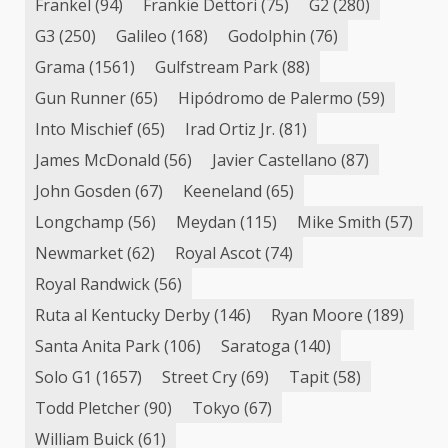
Frankel
(94)
Frankie Dettori
(75)
G2
(280)
G3
(250)
Galileo
(168)
Godolphin
(76)
Grama
(1561)
Gulfstream Park
(88)
Gun Runner
(65)
Hipódromo de Palermo
(59)
Into Mischief
(65)
Irad Ortiz Jr.
(81)
James McDonald
(56)
Javier Castellano
(87)
John Gosden
(67)
Keeneland
(65)
Longchamp
(56)
Meydan
(115)
Mike Smith
(57)
Newmarket
(62)
Royal Ascot
(74)
Royal Randwick
(56)
Ruta al Kentucky Derby
(146)
Ryan Moore
(189)
Santa Anita Park
(106)
Saratoga
(140)
Solo G1
(1657)
Street Cry
(69)
Tapit
(58)
Todd Pletcher
(90)
Tokyo
(67)
William Buick
(61)