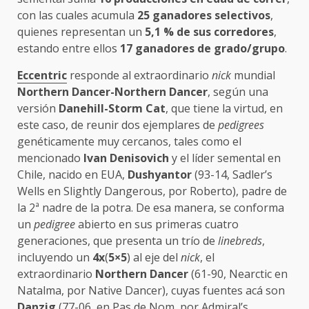
con las cuales acumula
25 ganadores selectivos
,
quienes representan un
5,1 % de sus corredores
,
estando entre ellos
17 ganadores de grado/grupo
.
Eccentric
responde al extraordinario
nick
mundial
Northern Dancer-Northern Dancer
, según una
versión
Danehill-Storm Cat
, que tiene la virtud, en
este caso, de reunir dos ejemplares de
pedigrees
genéticamente muy cercanos, tales como el
mencionado
Ivan Denisovich
y el líder semental en
Chile, nacido en EUA,
Dushyantor
(93-14, Sadler’s
Wells en Slightly Dangerous, por Roberto), padre de
la 2ª nadre de la potra. De esa manera, se conforma
un
pedigree
abierto en sus primeras cuatro
generaciones, que presenta un trío de
linebreds
,
incluyendo un
4x
(
5×5
) al eje del
nick
, el
extraordinario
Northern Dancer
(61-90, Nearctic en
Natalma, por Native Dancer), cuyas fuentes acá son
Danzig
(77-06, en Pas de Nom, por Admiral’s