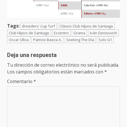
c2001 -11,c
Edith
Lake Erie -c1983 16,c
z1992 -11,c
Editora -c1986 11,c
Tags:
Breeders' Cup Turf
Clásico Club Hípico de Santiago
Club Hípico de Santiago
Eccentric
Grama
Iván Denisovich
Oscar Ulloa
Patricio Baeza A.
Seeking The Día
Solo G1
Deja una respuesta
Tu dirección de correo electrónico no será publicada.
Los campos obligatorios están marcados con
*
Comentario
*