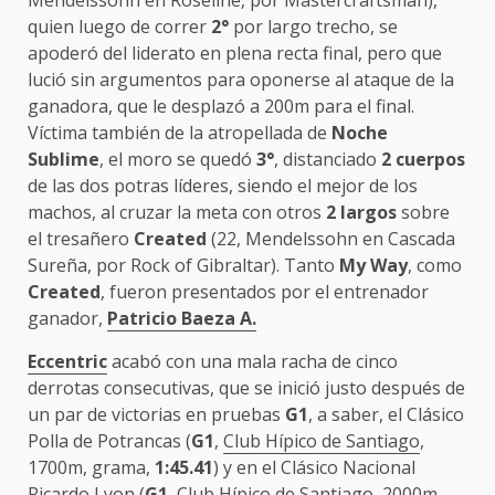
Mendelssohn en Roseline, por Mastercraftsman),
quien luego de correr
2°
por largo trecho, se
apoderó del liderato en plena recta final, pero que
lució sin argumentos para oponerse al ataque de la
ganadora, que le desplazó a 200m para el final.
Víctima también de la atropellada de
Noche
Sublime
, el moro se quedó
3°
, distanciado
2 cuerpos
de las dos potras líderes, siendo el mejor de los
machos, al cruzar la meta con otros
2 largos
sobre
el tresañero
Created
(22, Mendelssohn en Cascada
Sureña, por Rock of Gibraltar). Tanto
My Way
, como
Created
, fueron presentados por el entrenador
ganador,
Patricio Baeza A.
Eccentric
acabó con una mala racha de cinco
derrotas consecutivas, que se inició justo después de
un par de victorias en pruebas
G1
, a saber, el Clásico
Polla de Potrancas (
G1
,
Club Hípico de Santiago
,
1700m, grama,
1:45.41
) y en el Clásico Nacional
Ricardo Lyon (
G1
,
Club Hípico de Santiago
, 2000m,