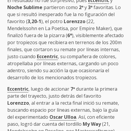
El resultado no fue sorpresivo, pues
Eccentric
y
Noche Sublime
partieron como
2
ª
y
3
ª
favoritas. Lo
que si resultó inesperado fue la no figuración del
favorito (
3,20-1
), el potro
Lorenzzo
(22,
Mendelssohn en La Poetisa, por Empire Maker), que
finalizó fuera de la pizarra (
6°
), visiblemente afectado
por tropiezos que recibiera en terrenos de los 200m
finales, que cortaron su remate por líneas internas,
justo cuando
Eccentric
, su compañera de colores,
atropellaba por líneas externas, cargando un poco
adentro, siendo su acción la que ocasionaría el
desarrollo de los mencionados tropiezos.
Eccentric
, luego de accionar
7
ª
durante la primera
parte del trayecto, justo detrás del favorito
Lorenzzo
, al entrar a la recta final inició su remate,
buscando espacio por líneas externas, bajo la guía
del experimentado
Oscar Ulloa
. Así, con eficiente
paso, logró dar cuenta del tordillo
My Way
(21,