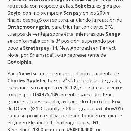
retrasada con respecto a ellas.
Sobetsu
, exigida por
Doyle
, dominó siempre a
Senga
y en los 200m
finales despegó con soltura, anulando la reacción de
Onthemoonagain
, para triunfar con claros 2-½
cuerpos de ventaja sobre ésta, mientras que
Senga
se conformaba con la 3ª posición, superando por
poco a
Strathspey
(14, New Approach en Perfect
Note, por Shamardal), otra representante de
Godolphin
.
Para
Sobetsu
, que cuenta con el entrenamiento de
Charles Appleby
, fue su 2ª victoria clásica de grado,
colocando su campaña en
3-0-2
(7 acts.), con premios
totales por
US$375.149
. Su entrenador dijo tener
grandes planes con ella, avizorando el próximo Prix
de l’Opera (
G1
, Chantilly, 2000m, grama,
octubre/01
)
como su próxima salida, teniendo también en mente
el Queen Elizabeth II Challenge Cup S. (
G1
,
Keeneland, 1800m, grama,
US$500.000
), una