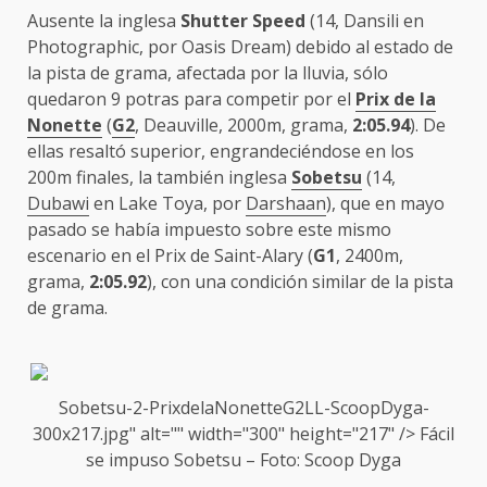
Ausente la inglesa
Shutter Speed
(14, Dansili en
Photographic, por Oasis Dream) debido al estado de
la pista de grama, afectada por la lluvia, sólo
quedaron 9 potras para competir por el
Prix de la
Nonette
(
G2
, Deauville, 2000m, grama,
2:05.94
). De
ellas resaltó superior, engrandeciéndose en los
200m finales, la también inglesa
Sobetsu
(14,
Dubawi
en Lake Toya, por
Darshaan
), que en mayo
pasado se había impuesto sobre este mismo
escenario en el Prix de Saint-Alary (
G1
, 2400m,
grama,
2:05.92
), con una condición similar de la pista
de grama.
Sobetsu-2-PrixdelaNonette
G2
LL-ScoopDyga-
300x217.jpg" alt="" width="300" height="217" /> Fácil
se impuso
Sobetsu
– Foto: Scoop Dyga