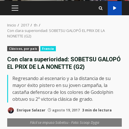
MENÚ
PRINCIPAL
Inicio
2017
th
Con clara superioridad: SOBETSU GALOPÓ EL PRIX DE LA
NONETTE (G2)
Clásicos, por país
Francia
Con clara superioridad: SOBETSU GALOPÓ
EL PRIX DE LA NONETTE (G2)
Regresando al escenario y a la distancia de su
mayor éxito pistero en su joven campaña, la
castaña defensora de los colores de Godolphin
obtuvo su 2ª victoria clásica de grado.
Enrique Salazar
agosto 19, 2017
3 min de lectura
Fácil se impuso Sobetsu - Foto: Scoop Dyga