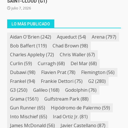
SAINT-CLOUD (G1)
julio 7, 2026
LO MÁS PUBLICADO
Aidan O'Brien
(242)
Aqueduct
(54)
Arena
(797)
Bob Baffert
(119)
Chad Brown
(98)
Charles Appleby
(72)
Chris Waller
(67)
Curlin
(59)
Curragh
(68)
Del Mar
(68)
Dubawi
(98)
Flavien Prat
(78)
Flemington
(56)
Frankel
(94)
Frankie Dettori
(75)
G2
(280)
G3
(250)
Galileo
(168)
Godolphin
(76)
Grama
(1561)
Gulfstream Park
(88)
Gun Runner
(65)
Hipódromo de Palermo
(59)
Into Mischief
(65)
Irad Ortiz Jr.
(81)
James McDonald
(56)
Javier Castellano
(87)