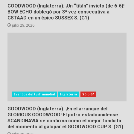
GOODWOOD (Inglaterra): ¡Un “titán” invicto (de 6-6)!
BOW ECHO doblegó por 3ª vez consecutiva a
GSTAAD en un épico SUSSEX S. (G1)
julio 29, 2026
Eventos del turf mundial
Inglaterra
Sólo G1
GOODWOOD (Inglaterra): ¡En el arranque del
GLORIOUS GOODWOOD! El potro estadounidense
SCANDINAVIA se confirma como el mejor fondista
del momento al galopar el GOODWOOD CUP S. (G1)