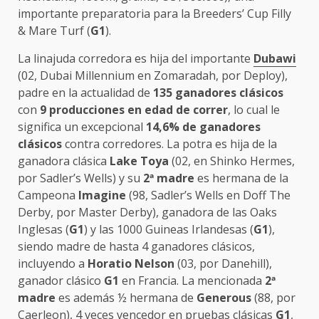
importante preparatoria para la Breeders’ Cup Filly
& Mare Turf (
G1
).
La linajuda corredora es hija del importante
Dubawi
(02, Dubai Millennium en Zomaradah, por Deploy),
padre en la actualidad de
135 ganadores clásicos
con
9 producciones en edad de correr
, lo cual le
significa un excepcional
14,6% de ganadores
clásicos
contra corredores. La potra es hija de la
ganadora clásica
Lake Toya
(02, en Shinko Hermes,
por Sadler’s Wells) y su
2ª madre
es hermana de la
Campeona
Imagine
(98, Sadler’s Wells en Doff The
Derby, por Master Derby), ganadora de las Oaks
Inglesas (
G1
) y las 1000 Guineas Irlandesas (
G1
),
siendo madre de hasta 4 ganadores clásicos,
incluyendo a
Horatio Nelson
(03, por Danehill),
ganador clásico
G1
en Francia. La mencionada
2ª
madre
es además ½ hermana de
Generous
(88, por
Caerleon), 4 veces vencedor en pruebas clásicas
G1
,