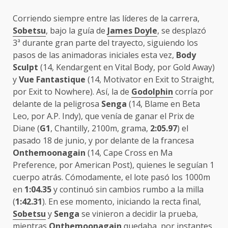
Corriendo siempre entre las líderes de la carrera,
Sobetsu
, bajo la guía de
James Doyle
, se desplazó
3ª durante gran parte del trayecto, siguiendo los
pasos de las animadoras iniciales esta vez,
Body
Sculpt
(14, Kendargent en Vital Body, por Gold Away)
y
Vue Fantastique
(14, Motivator en Exit to Straight,
por Exit to Nowhere). Así, la de
Godolphin
corría por
delante de la peligrosa
Senga
(14, Blame en Beta
Leo, por A.P. Indy), que venía de ganar el Prix de
Diane (
G1
, Chantilly, 2100m, grama,
2:05.97
) el
pasado 18 de junio, y por delante de la francesa
Onthemoonagain
(14, Cape Cross en Ma
Preference, por American Post), quienes le seguían 1
cuerpo atrás. Cómodamente, el lote pasó los 1000m
en
1:04.35
y continuó sin cambios rumbo a la milla
(
1:42.31
). En ese momento, iniciando la recta final,
Sobetsu
y
Senga
se vinieron a decidir la prueba,
mientras
Onthemoonagain
quedaba, por instantes,