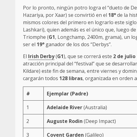
Por lo pronto, ningún potro logra el “dueto de D
Hazariya, por Xaar) se convirtió en el
18°
de la his
mismos colores del primero en lograrlo este siglo
Lashkari), quien además es el único que, luego de 
Triomphe (
G1
, Longchamp, 2400m, grama), un lo
ser el
19°
ganador de los dos “Derbys”.
El
Irish Derby
(
G1
), que se correrá este
2 de julio
atracción principal del “festival” que se desarrol
Kildare) este fin de semana, entre viernes y domi
cargarán todos
128 libras
, organizada en orden al
#
Ejemplar (Padre)
1
Adelaide River
(
Australia
)
2
Auguste Rodin
(Deep Impact)
3
Covent Garden
(
Galileo
)