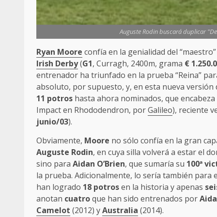
Auguste Rodin buscará duplicar "De
Ryan Moore
confía en la genialidad del “maestro
Irish Derby
(
G1
, Curragh, 2400m, grama
€
1.250.
entrenador ha triunfado en la prueba “Reina” par
absoluto, por supuesto, y, en esta nueva versión
11
potros
hasta ahora nominados, que encabeza e
Impact en Rhododendron, por
Galileo
), reciente 
junio/03
).
Obviamente,
Moore
no sólo confía en la gran cap
Auguste Rodin
, en cuya silla volverá a estar el 
sino para
Aidan O’Brien
, que sumaría su
100
ª
vic
la prueba. Adicionalmente, lo sería también para
han logrado
18 potros
en la historia y apenas
sei
anotan
cuatro
que han sido entrenados por
Aida
Camelot
(2012) y
Australia
(2014).