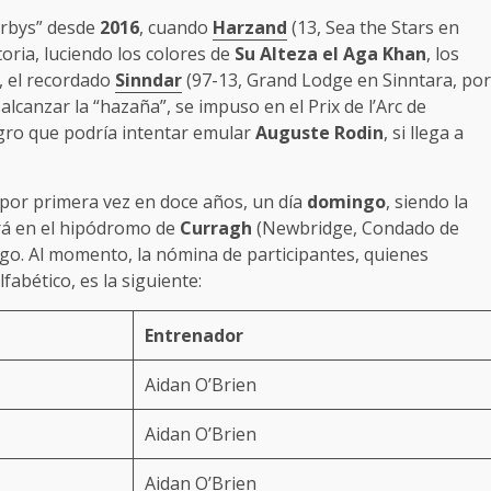
erbys” desde
2016
, cuando
Harzand
(13, Sea the Stars en
toria, luciendo los colores de
Su Alteza el Aga Khan
, los
, el recordado
Sinndar
(97-13, Grand Lodge en Sinntara, por
alcanzar la “hazaña”, se impuso en el Prix de l’Arc de
gro que podría intentar emular
Auguste Rodin
, si llega a
por primera vez en doce años, un día
domingo
, siendo la
lará en el hipódromo de
Curragh
(Newbridge, Condado de
ngo. Al momento, la nómina de participantes, quienes
fabético, es la siguiente:
Entrenador
Aidan O’Brien
Aidan O’Brien
Aidan O’Brien