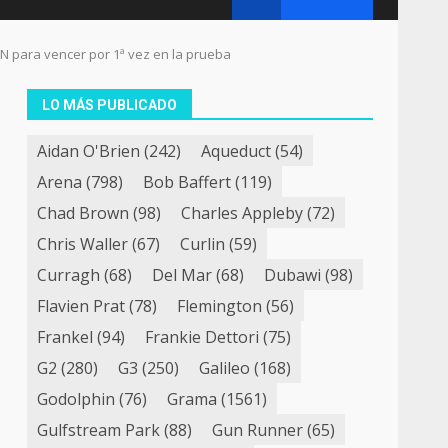
N para vencer por 1ª vez en la prueba
LO MÁS PUBLICADO
Aidan O'Brien
(242)
Aqueduct
(54)
Arena
(798)
Bob Baffert
(119)
Chad Brown
(98)
Charles Appleby
(72)
Chris Waller
(67)
Curlin
(59)
Curragh
(68)
Del Mar
(68)
Dubawi
(98)
Flavien Prat
(78)
Flemington
(56)
Frankel
(94)
Frankie Dettori
(75)
G2
(280)
G3
(250)
Galileo
(168)
Godolphin
(76)
Grama
(1561)
Gulfstream Park
(88)
Gun Runner
(65)