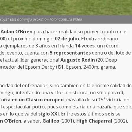
rbys" este domingo próximo - Foto: Captura Video
”
Aidan O’Brien
para hacer realidad su primer triunfo en el
000
) el próximo domingo,
02 de julio
. El extraordinario
a ejemplares de 3 años en Irlanda
14
veces
, un récord
 del evento, cuenta con
5
representantes
dentro del lote de
l actual líder generacional
Auguste Rodin
(20, Deep
vencedor del Epsom Derby (
G1
, Epsom, 2400m, grama,
acidad del entrenador, sino también en la enorme calidad de
domingo, intentando una victoria histórica, no sólo para él,
toria en un Clásico
europeo
, más allá de su 15ª victoria en
 el espectacular potro, pues completaría una hazaña que sól
s
en lo que va del
siglo XXI
. Entre estos últimos
seis
se
n O’Brien
, a saber,
Galileo
(2001),
High Chaparral
(2002),