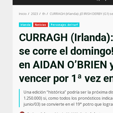
Inicio
2023
th
CURRAGH (Irlanda): ¡El IRISH DERBY (G1)
Irlanda
Noticias
Personajes del turf
CURRAGH (Irlanda):
se corre el doming
en AIDAN O’BRIEN 
vencer por 1ª vez e
Una edición “histórica” podría ser la próxima 
1.250.000) si, como todos los pronósticos indi
junio/03) se convierte en el 19° potro que logra