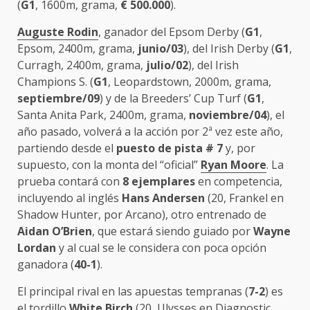
(
G1
, 1600m, grama,
€
500.000
).
Auguste Rodin
, ganador del Epsom Derby (
G1
,
Epsom, 2400m, grama,
junio/03
), del Irish Derby (
G1
,
Curragh, 2400m, grama,
julio/02
), del Irish
Champions S. (
G1
, Leopardstown, 2000m, grama,
septiembre/09
) y de la Breeders’ Cup Turf (
G1
,
Santa Anita Park, 2400m, grama,
noviembre/04
), el
año pasado, volverá a la acción por 2ª vez este año,
partiendo desde el
puesto de pista # 7
y, por
supuesto, con la monta del “oficial”
Ryan Moore
. La
prueba contará con
8 ejemplares
en competencia,
incluyendo al inglés
Hans Andersen
(20, Frankel en
Shadow Hunter, por Arcano), otro entrenado de
Aidan O’Brien
, que estará siendo guiado por
Wayne
Lordan
y al cual se le considera con poca opción
ganadora (
40-1
).
El principal rival en las apuestas tempranas (
7-2
) es
el tordillo
White Birch
(20, Ulysses en Diagnostic,