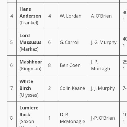
Hans
40
4
Andersen
4
W. Lordan
A. O’Brien
1
(Frankel)
Lord
40
5
Massusus
6
G. Carroll
J. G. Murphy
1
(Markaz)
Mashhoor
J. P.
25
6
8
Ben Coen
(Kingman)
Murtagh
1
White
7
Birch
2
Colin Keane
J. J. Murphy
7-
(Ulysses)
Lumiere
Rock
D. B.
10
8
1
J-P. O’Brien
(Saxon
McMonagle
1