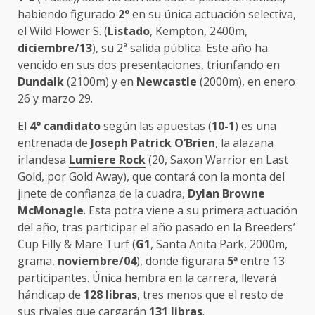
habiendo figurado
2°
en su única actuación selectiva,
el Wild Flower S. (
Listado
, Kempton, 2400m,
diciembre/13
), su 2ª salida pública. Este año ha
vencido en sus dos presentaciones, triunfando en
Dundalk
(2100m) y en
Newcastle
(2000m), en enero
26 y marzo 29.
El
4° candidato
según las apuestas (
10-1
) es una
entrenada de
Joseph Patrick O’Brien
, la alazana
irlandesa
Lumiere Rock
(20, Saxon Warrior en Last
Gold, por Gold Away), que contará con la monta del
jinete de confianza de la cuadra,
Dylan Browne
McMonagle
. Esta potra viene a su primera actuación
del año, tras participar el año pasado en la Breeders’
Cup Filly & Mare Turf (
G1
, Santa Anita Park, 2000m,
grama,
noviembre/04
), donde figurara
5
ª
entre 13
participantes. Única hembra en la carrera, llevará
hándicap de
128 libras
, tres menos que el resto de
sus rivales que cargarán
131 libras
.