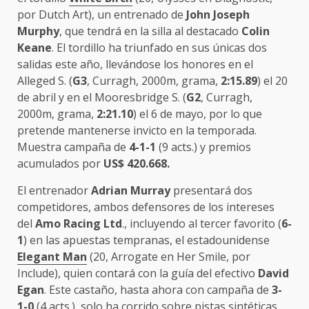
por Dutch Art), un entrenado de
John Joseph
Murphy
, que tendrá en la silla al destacado
Colin
Keane
. El tordillo ha triunfado en sus únicas dos
salidas este año, llevándose los honores en el
Alleged S. (
G3
, Curragh, 2000m, grama,
2:15.89
) el 20
de abril y en el Mooresbridge S. (
G2
, Curragh,
2000m, grama,
2:21.10
) el 6 de mayo, por lo que
pretende mantenerse invicto en la temporada.
Muestra campaña de
4-1-1
(9 acts.) y premios
acumulados por
US$ 420.668.
El entrenador
Adrian Murray
presentará dos
competidores, ambos defensores de los intereses
del
Amo Racing Ltd
., incluyendo al tercer favorito (
6-
1
) en las apuestas tempranas, el estadounidense
Elegant Man
(20, Arrogate en Her Smile, por
Include), quien contará con la guía del efectivo
David
Egan
. Este castaño, hasta ahora con campaña de
3-
1-0
(4 acts.), solo ha corrido sobre pistas sintéticas,