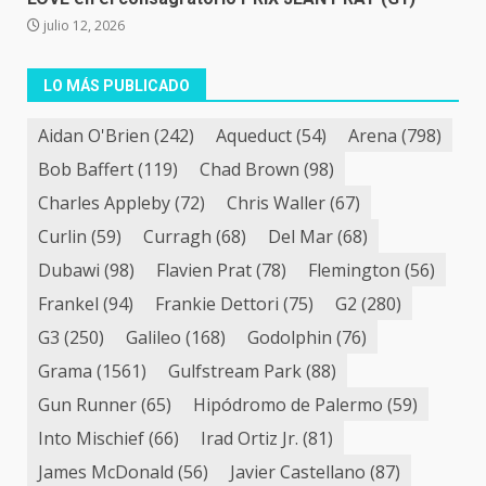
julio 12, 2026
LO MÁS PUBLICADO
Aidan O'Brien
(242)
Aqueduct
(54)
Arena
(798)
Bob Baffert
(119)
Chad Brown
(98)
Charles Appleby
(72)
Chris Waller
(67)
Curlin
(59)
Curragh
(68)
Del Mar
(68)
Dubawi
(98)
Flavien Prat
(78)
Flemington
(56)
Frankel
(94)
Frankie Dettori
(75)
G2
(280)
G3
(250)
Galileo
(168)
Godolphin
(76)
Grama
(1561)
Gulfstream Park
(88)
Gun Runner
(65)
Hipódromo de Palermo
(59)
Into Mischief
(66)
Irad Ortiz Jr.
(81)
James McDonald
(56)
Javier Castellano
(87)