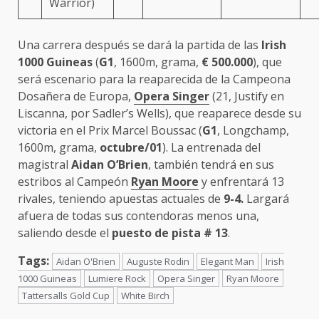
Warrior)
Una carrera después se dará la partida de las
Irish
1000 Guineas
(
G1
, 1600m, grama,
€ 500.000
), que
será escenario para la reaparecida de la Campeona
Dosañera de Europa,
Opera Singer
(21, Justify en
Liscanna, por Sadler’s Wells), que reaparece desde su
victoria en el Prix Marcel Boussac (
G1
, Longchamp,
1600m, grama,
octubre/01
). La entrenada del
magistral
Aidan O’Brien
, también tendrá en sus
estribos al Campeón
Ryan Moore
y enfrentará 13
rivales, teniendo apuestas actuales de
9-4.
Largará
afuera de todas sus contendoras menos una,
saliendo desde el
puesto de pista # 13
.
Tags:
Aidan O'Brien
Auguste Rodin
Elegant Man
Irish
1000 Guineas
Lumiere Rock
Opera Singer
Ryan Moore
Tattersalls Gold Cup
White Birch