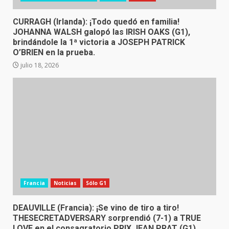
CURRAGH (Irlanda): ¡Todo quedó en familia!
JOHANNA WALSH galopó las IRISH OAKS (G1),
brindándole la 1ª victoria a JOSEPH PATRICK
O’BRIEN en la prueba.
julio 18, 2026
Francia
Noticias
Sólo G1
DEAUVILLE (Francia): ¡Se vino de tiro a tiro!
THESECRETADVERSARY sorprendió (7-1) a TRUE
LOVE en el consagratorio PRIX JEAN PRAT (G1)