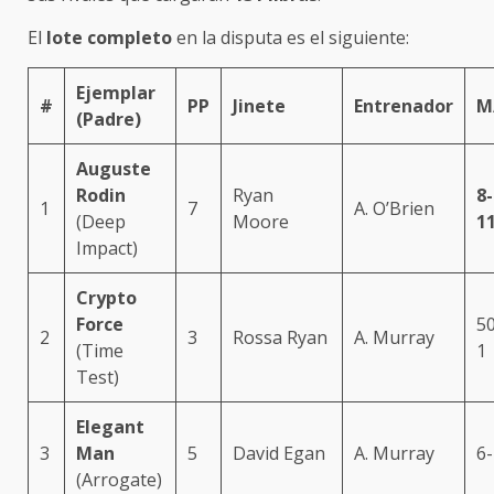
El
lote completo
en la disputa es el siguiente:
Ejemplar
#
PP
Jinete
Entrenador
M
(Padre)
Auguste
Rodin
Ryan
8-
1
7
A. O’Brien
(Deep
Moore
1
Impact)
Crypto
Force
50
2
3
Rossa Ryan
A. Murray
(Time
1
Test)
Elegant
3
Man
5
David Egan
A. Murray
6-
(Arrogate)