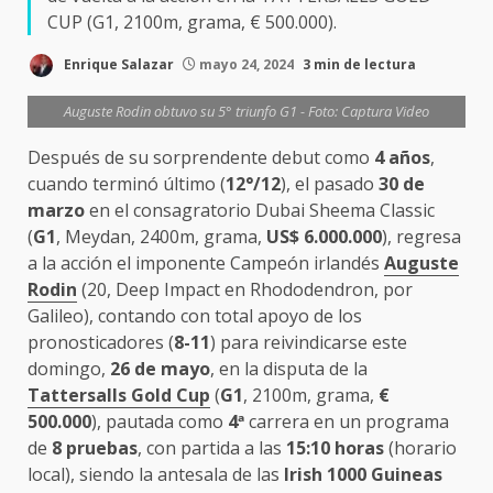
CUP (G1, 2100m, grama, € 500.000).
Enrique Salazar
mayo 24, 2024
3 min de lectura
Auguste Rodin obtuvo su 5° triunfo G1 - Foto: Captura Video
Después de su sorprendente debut como
4 años
,
cuando terminó último (
12°/12
), el pasado
30 de
marzo
en el consagratorio Dubai Sheema Classic
(
G1
, Meydan, 2400m, grama,
US$ 6.000.000
), regresa
a la acción el imponente Campeón irlandés
Auguste
Rodin
(20, Deep Impact en Rhododendron, por
Galileo), contando con total apoyo de los
pronosticadores (
8-11
) para reivindicarse este
domingo,
26 de mayo
, en la disputa de la
Tattersalls Gold Cup
(
G1
, 2100m, grama,
€
500.000
), pautada como
4
ª
carrera en un programa
de
8 pruebas
, con partida a las
15:10 horas
(horario
local), siendo la antesala de las
Irish
1000 Guineas