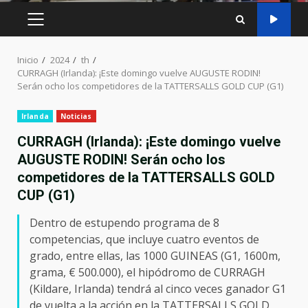
MENÚ
PRINCIPAL
Inicio
2024
th
CURRAGH (Irlanda): ¡Este domingo vuelve AUGUSTE RODIN!
Serán ocho los competidores de la TATTERSALLS GOLD CUP (G1)
Irlanda
Noticias
CURRAGH (Irlanda): ¡Este domingo vuelve
AUGUSTE RODIN! Serán ocho los
competidores de la TATTERSALLS GOLD
CUP (G1)
Dentro de estupendo programa de 8
competencias, que incluye cuatro eventos de
grado, entre ellas, las 1000 GUINEAS (G1, 1600m,
grama, € 500.000), el hipódromo de CURRAGH
(Kildare, Irlanda) tendrá al cinco veces ganador G1
de vuelta a la acción en la TATTERSALLS GOLD