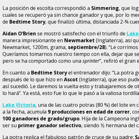
La posición de escolta correspondió a
Simmering
, que lo
cuales se recuperó ya sin chance ganador y que, por lo me
de
Bedtime Story
, que finalizó última, distanciada 2-¾ cu
Aidan O’Brien
se mostró satisfecho con el triunfo de
Lake
manera impresionante en
Newmarket
(Inglaterra), así q
Newmarket, 1200m, grama,
septiembre/28
). “Le corrimo
Queríamos tomarnos nuestro tiempo con ella, dejar que se re
pero se ha comportado como una
sprinter
”, refirió el gran
En cuanto a
Bedtime Story
el entrenador dijo: “La potra 
después de lo que hizo en
Ascot
(Inglaterra), que eso pudi
así sucedió. Le daremos la vuelta esto y trabajaremos de 
lo hará”. Ya está, esto fue lo que le pasó a la valiosa tordilla
Lake Victoria
, una de las cuatro potras (80 %) del lote en 
a la fecha, acumula
9 producciones en edad de correr
, c
100 ganadores de grado/grupo
. Hija de la Campeona ing
ser su
primer ganador selectivo
, siendo ½ hermana del c
La potra replica el fabuloso patrón de cruce de su padre:
S