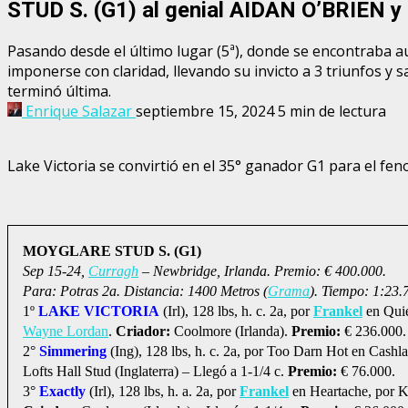
STUD S. (G1) al genial AIDAN O’BRIEN 
Pasando desde el último lugar (5ª), donde se encontraba au
imponerse con claridad, llevando su invicto a 3 triunfos y 
terminó última.
Enrique Salazar
septiembre 15, 2024
5 min de lectura
Lake Victoria se convirtió en el 35° ganador G1 para el fe
MOYGLARE STUD S. (G1)
Sep 15-24,
Curragh
– Newbridge, Irlanda. Premio: € 400.000.
Para: Potras 2a. Distancia: 1400 Metros (
Grama
). Tiempo: 1:23.
1º
LAKE VICTORIA
(Irl), 128 lbs, h. c. 2a, por
Frankel
en Quie
Wayne Lordan
.
Criador:
Coolmore (Irlanda).
Premio:
€ 236.000
2°
Simmering
(Ing), 128 lbs, h. c. 2a, por Too Darn Hot en Cashl
Lofts Hall Stud (Inglaterra) – Llegó a 1-1/4 c.
Premio:
€ 76.000.
3°
Exactly
(Irl), 128 lbs, h. a. 2a, por
Frankel
en Heartache, por K