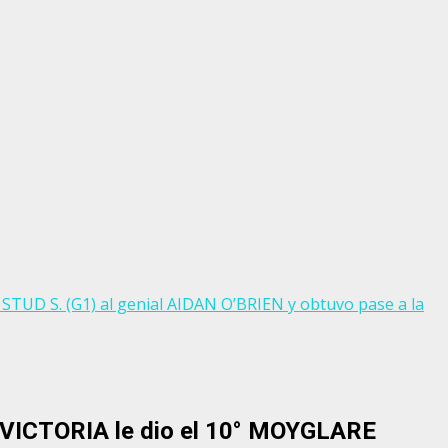
STUD S. (G1) al genial AIDAN O’BRIEN y obtuvo pase a la
E VICTORIA le dio el 10° MOYGLARE