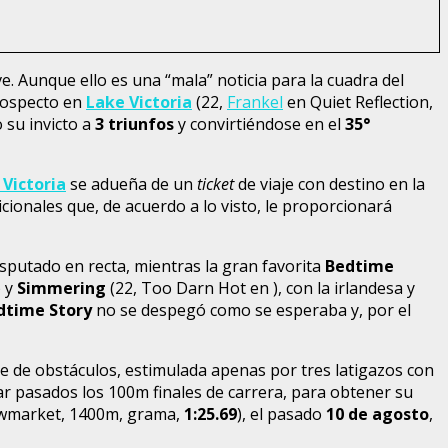
. Aunque ello es una “mala” noticia para la cuadra del
prospecto en
Lake Victoria
(22,
Frankel
en Quiet Reflection,
 su invicto a
3 triunfos
y convirtiéndose en el
35°
 Victoria
se adueña de un
ticket
de viaje con destino en la
cionales que, de acuerdo a lo visto, le proporcionará
 disputado en recta, mientras la gran favorita
Bedtime
) y
Simmering
(22, Too Darn Hot en ), con la irlandesa y
dtime Story
no se despegó como se esperaba y, por el
bre de obstáculos, estimulada apenas por tres latigazos con
nar pasados los 100m finales de carrera, para obtener su
wmarket, 1400m, grama,
1:25.69
), el pasado
10 de agosto
,