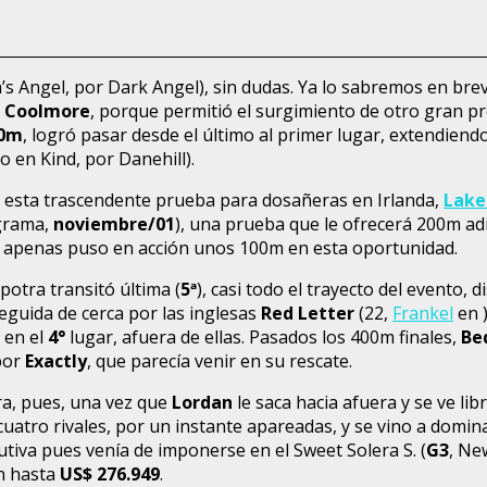
s Angel, por Dark Angel), sin dudas. Ya lo sabremos en breve
e
Coolmore
, porque permitió el surgimiento de otro gran 
0m
, logró pasar desde el último al primer lugar, extendiendo
eo en Kind, por Danehill).
 esta trascendente prueba para dosañeras en Irlanda,
Lake
 grama,
noviembre/01
), una prueba que le ofrecerá 200m adi
al apenas puso en acción unos 100m en esta oportunidad.
a potra transitó última (
5
ª
), casi todo el trayecto del evento,
seguida de cerca por las inglesas
Red Letter
(22,
Frankel
en 
 en el
4°
lugar, afuera de ellas. Pasados los 400m finales,
Be
por
Exactly
, que parecía venir en su rescate.
ra, pues, una vez que
Lordan
le saca hacia afuera y se ve li
 cuatro rivales, por un instante apareadas, y se vino a domi
cutiva pues venía de imponerse en el Sweet Solera S. (
G3
, Ne
on hasta
US$ 276.949
.