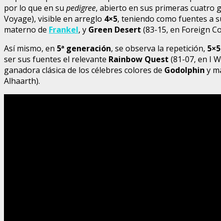
por lo que en su
pedigree
, abierto en sus primeras cuatro 
Voyage), visible en arreglo
4×5
, teniendo como fuentes a s
materno de
Frankel
, y
Green Desert
(83-15, en Foreign Cou
Así mismo, en
5
ª generación
, se observa la repetición,
5×5
ser sus fuentes el relevante
Rainbow Quest
(81-07, en I 
ganadora clásica de los célebres colores de
Godolphin
y m
Alhaarth).