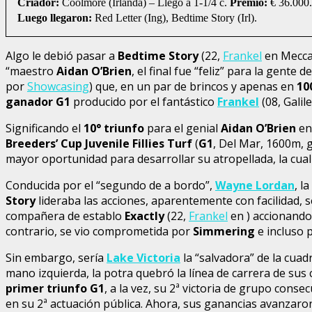
Criador:
Coolmore (Irlanda) – Llegó a 1-1/4 c.
Premio:
€ 36.000.
Luego llegaron:
Red Letter (Ing), Bedtime Story (Irl).
Algo le debió pasar a
Bedtime Story
(22,
Frankel
en Mecca’
“maestro
Aidan O’Brien
, el final fue “feliz” para la gente d
por
Showcasing
) que, en un par de brincos y apenas en
10
ganador G1
producido por el fantástico
Frankel
(08, Galil
Significando el
10° triunfo
para el genial
Aidan O’Brien
en
Breeders’ Cup Juvenile Fillies Turf
(
G1
, Del Mar, 1600m,
mayor oportunidad para desarrollar su atropellada, la cu
Conducida por el “segundo de a bordo”,
Wayne Lordan
, l
Story
lideraba las acciones, aparentemente con facilidad, 
compañera de establo
Exactly
(22,
Frankel
en ) accionando
contrario, se vio comprometida por
Simmering
e incluso 
Sin embargo, sería
Lake Victoria
la “salvadora” de la cuad
mano izquierda, la potra quebró la línea de carrera de sus
primer triunfo G1
, a la vez, su 2ª victoria de grupo conse
en su 2ª actuación pública. Ahora, sus ganancias avanzar