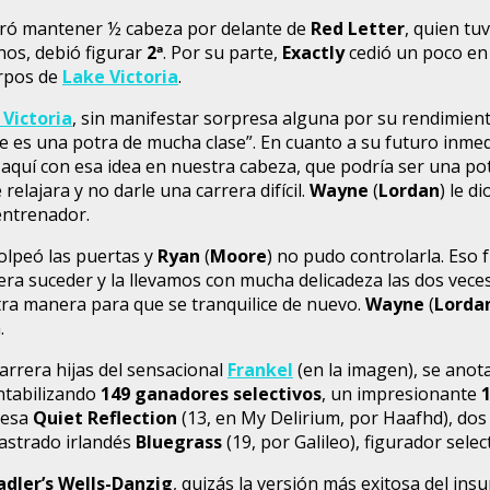
gró mantener ½ cabeza por delante de
Red Letter
, quien tu
nos, debió figurar
2
ª
. Por su parte,
Exactly
cedió un poco en
erpos de
Lake Victoria
.
 Victoria
, sin manifestar sorpresa alguna por su rendimiento
ue es una potra de mucha clase”. En cuanto a su futuro inmed
s aquí con esa idea en nuestra cabeza, que podría ser una pot
lajara y no darle una carrera difícil.
Wayne
(
Lordan
) le d
 entrenador.
golpeó las puertas y
Ryan
(
Moore
) no pudo controlarla. Eso 
era suceder y la llevamos con mucha delicadeza las dos vece
otra manera para que se tranquilice de nuevo.
Wayne
(
Lorda
.
carrera hijas del sensacional
Frankel
(en la imagen), se anot
ontabilizando
149 ganadores selectivos
, un impresionante
lesa
Quiet Reflection
(13, en My Delirium, por Haafhd), do
astrado irlandés
Bluegrass
(19, por Galileo), figurador sel
adler’s Wells-Danzig
, quizás la versión más exitosa del in