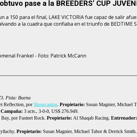
y obtuvo pase a la BREEDERS’ CUP JUVEN
n a 150 para el final, LAKE VICTORIA fue capaz de salir afue
salvando a la cuadra que confiaba en el triunfo de BEDTIME S
nomenal Frankel - Foto: Patrick McCann
73. Pista: Buena
t Reflection, por
Showcasing
.
Propietario:
Susan Magnier, Michael T
.
Campaña:
3 acts., 3-0-0, US$ 276.949.
a Bay, por Fastnet Rock.
Propietario:
Al Shaqab Racing.
Entrenador
yllachy.
Propietario:
Susan Magnier, Michael Tabor & Derrick Smith.