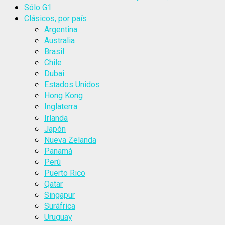
Sólo G1
Clásicos, por país
Argentina
Australia
Brasil
Chile
Dubai
Estados Unidos
Hong Kong
Inglaterra
Irlanda
Japón
Nueva Zelanda
Panamá
Perú
Puerto Rico
Qatar
Singapur
Suráfrica
Uruguay