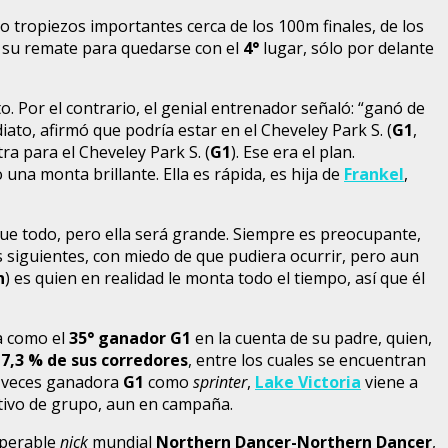
vo tropiezos importantes cerca de los 100m finales, de los
 su remate para quedarse con el
4°
lugar, sólo por delante
. Por el contrario, el genial entrenador señaló: “ganó de
iato, afirmó que podría estar en el Cheveley Park S. (
G1
,
ra para el Cheveley Park S. (
G1
). Ese era el plan.
io una monta brillante. Ella es rápida, es hija de
Frankel
,
fue todo, pero ella será grande. Siempre es preocupante,
s siguientes, con miedo de que pudiera ocurrir, pero aun
n
) es quien en realidad le monta todo el tiempo, así que él
a como el
35° ganador G1
en la cuenta de su padre, quien,
17,3 % de sus corredores
, entre los cuales se encuentran
s veces ganadora
G1
como
sprinter
,
Lake Victoria
viene a
ectivo de grupo, aun en campaña.
superable
nick
mundial
Northern Dancer-Northern Dancer
,