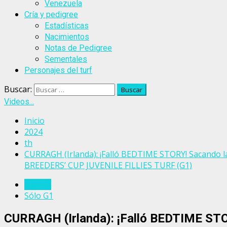
Venezuela
Cría y pedigree
Estadísticas
Nacimientos
Notas de Pedigree
Sementales
Personajes del turf
Buscar:
Videos...
Inicio
2024
th
CURRAGH (Irlanda): ¡Falló BEDTIME STORY! Sacando la
BREEDERS’ CUP JUVENILE FILLIES TURF (G1)
Irlanda
Sólo G1
CURRAGH (Irlanda): ¡Falló BEDTIME STO